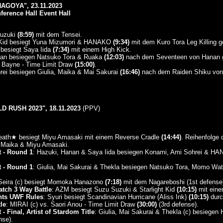
AGOYA", 23.11.2023
ference Hall Event Hall
Yuzuki
(8:59)
mit dem Tensei.
t Kid besiegt Yuna Mizumori & HANAKO
(9:34)
mit dem Kuro Tora Leg Killing 
 besiegt Saya Iida
(7:34)
mit einem High Kick.
nan besiegen Natsuko Tora & Ruaka
(12:03)
nach dem Seventeen von Hanan 
 Bayne - Time Limit Draw
(15:00)
.
rei besiegen Giulia, Maika & Mai Sakurai
(16:46)
nach dem Raiden Shiku von 
 RUSH 2023", 18.11.2023
(PPV)
 Death★ besiegt Miyu Amasaki mit einem Reverse Cradle
(14:44)
. Reihenfolge
 Maika & Miyu Amasaki.
 - Round 1
: Hazuki, Hanan & Saya Iida besiegen Konami, Ami Sohrei & 
 - Round 1
: Giulia, Mai Sakurai & Thekla besiegen Natsuko Tora, Momo W
 Seira (c) besiegt Momoka Hanazono
(7:18)
mit dem Nagareboshi (1st defense
atch 3 Way Battle
: AZM besiegt Suzu Suzuki & Starlight Kid
(10:15)
mit eine
ghts UWF Rules
: Syuri besiegt Scandinavian Hurricane (Aliss Ink)
(10:15)
durc
le
: MIRAI (c) vs. Saori Anou - Time Limit Draw
(30:00)
(3rd defense).
 Final, Artist of Stardom Title
: Giulia, Mai Sakurai & Thekla (c) besiegen
nse).