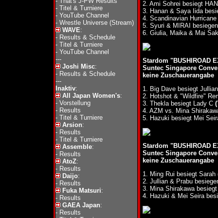
-
That's J-PW Results
2. Ami Sohrei besiegt H
-
Titel & Turniere
3. Hanan & Saya Iida bes
-
YouTube Channel
4. Scandinavian Hurrican
-
Wrestle Universe (Stream)
5. Syuri & MIRAI besieg
WAVE
:
6. Giulia, Maika & Mai Sak
-
Results & Schedule
-
Titel & Turniere
-
YouTube Channel
---
Stardom "BUSHIROAD EX
Joshi Misc
:
Suntec Singapore Convent
-
Results & Schedule
keine Zuschauerangabe
---
Inaktiv
:
1. Big Dave besiegt Jullia
All Japan Women's
:
2. Hotshot & "Wildfire" 
-
Vorstellung
3. Thekla besiegt Lady C
(
-
Results
4. AZM vs. Mina Shirakaw
-
Titel & Turniere
5. Hazuki besiegt Mei Sei
Arsion
:
-
Results
-
Titel & Turniere
Stardom "BUSHIROAD EX
Assemble
:
Suntec Singapore Convent
-
Results
keine Zuschauerangabe
AtoZ
:
-
Results
1. Ming Rui besiegt Sarah
Daijo
:
2. Jullian & Prabu besie
-
Results
3. Mina Shirakawa besieg
Fuka Matsuri
:
4. Hazuki & Mei Seira be
-
Results
GAEA Japan
:
-
Results