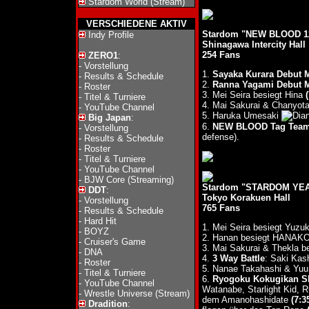
Stardom World (Stream)
VERSCHIEDENE AKTIV
Stardom "NEW BLOOD 12"
Indy Profile
Shinagawa Intercity Hall
254 Fans
ZERO1
:
-
Vorstellung
1.
Sayaka Kurara Debut 
-
Results & Schedule
2.
Ranna Yagami Debut 
-
Roster
3. Mei Seira besiegt Hina
(
-
Titel & Turniere
4. Mai Sakurai & Chanyot
-
YouTube Channel
5. Haruka Umesaki
Big Japan
:
6.
NEW BLOOD Tag Team 
-
Vorstellung
defense).
-
Results & Schedule
-
Roster
-
Titel & Turniere
-
YouTube Channel
-
BJW Core (Streaming)
Stardom "STARDOM YEAR
DDT
:
Tokyo Korakuen Hall
-
Vorstellung
765 Fans
-
Results & Schedule
-
Hard Hit
1. Mei Seira besiegt Yuzu
-
BOYZ
2. Hanan besiegt HANAK
-
Cruiser's Game
3. Mai Sakurai & Thekla b
-
DNA
4.
3 Way Battle
: Saki Kas
-
Roster
5. Nanae Takahashi & Yuu
-
Titel & Turniere
6.
Ryogoku Kokugikan Sk
-
YouTube Channel
Watanabe, Starlight Kid, 
-
Wrestle Universe (Stream)
dem Amanohashidate
(7:3
Dradition
: