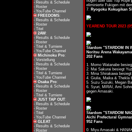
flogen über das Top Rope
-
Results & Schedule
eliminierte Fukigen mit d
-
Roster
7.
Ryogoku Kokugikan S
-
YouTube Channel
FREEDOMS
:
-
Results & Schedule
-
Roster
YEAREND TOUR 2023 (05.1
-
Titel
2AW
:
-
Results & Schedule
-
Roster
-
Titel & Turniere
Stardom "STARDOM IN W
-
YouTube Channel
Noritsu Arena Wakayama
Michinoku Pro
:
202 Fans
-
Vorstellung
-
Results & Schedule
1. Momo Watanabe besieg
-
Roster
2. Mai Sakurai besiegt Yu
-
Titel & Turniere
3. Mina Shirakawa besie
-
YouTube Channel
4. Giulia, Maika & Thekla
Osaka Pro
:
5. Suzu Suzuki, Megan Ba
-
Results & Schedule
6. Syuri, MIRAI, Ami Soh
-
Roster
gegen Amasaki.
-
Titel & Turniere
JUST TAP OUT
:
-
Results & Schedule
-
Roster
-
Titel
Stardom "STARDOM NAGO
-
YouTube Channel
Aichi Prefectural Gymna
GLEAT
:
952 Fans
-
Results & Schedule
0. Miyu Amasaki & HANAK
-
Roster