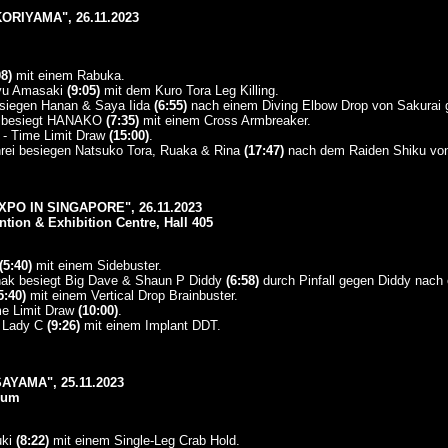
ORIYAMA", 26.11.2023
08)
mit einem Rabuka.
Miyu Amasaki
(9:05)
mit dem Kuro Tora Leg Killing.
esiegen Hanan & Saya Iida
(6:55)
nach einem Diving Elbow Drop von Sakurai g
ne besiegt HANAKO
(7:35)
mit einem Cross Armbreaker.
 - Time Limit Draw
(15:00)
.
hrei besiegen Natsuko Tora, Ruaka & Rina
(17:47)
nach dem Raiden Shiku von
PO IN SINGAPORE", 26.11.2023
ion & Exhibition Centre, Hall 405
(5:40)
mit einem Sidebuster.
ak besiegt Big Dave & Shaun P Diddy
(6:58)
durch Pinfall gegen Diddy nach 
5:40)
mit einem Vertical Drop Brainbuster.
me Limit Draw
(10:00)
.
t Lady C
(9:26)
mit einem Implant DDT.
AYAMA", 25.11.2023
ium
uki
(8:22)
mit einem Single-Leg Crab Hold.