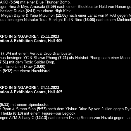
ANAKO
(5:54)
mit einer Blue Thunder Bomb.
iegen Hina & Miyu Amasaki
(8:59)
nach einem Blockbuster Hold von Hanan ge
e besiegt Ruaka
(6:41)
mit einem High Kick.
en Megan Bayne & Yuna Mizumori
(12:06)
nach einer Lariat von MIRAI gegen M
urai besiegen Natsuko Tora, Starlight Kid & Rina
(16:06)
nach einem Michinoku
PO IN SINGAPORE", 25.11.2023
ion & Exhibition Centre, Hall 405
n
(7:34)
mit einem Vertical Drop Brainbuster.
Remus besiegen YC & Shawn Phang
(7:21)
als Hotshot Phang nach einer Moons
7:51)
mit dem Toxic Spider Drop.
a - Time Limit Draw
(10:00)
.
ra
(8:32)
mit einem Hazukistral.
PO IN SINGAPORE", 24.11.2023
ion & Exhibition Centre, Hall 405
(6:13)
mit einem Spinebuster.
gen Ryan & Simon Siah
(5:53)
nach dem Yishun Drive By von Jullian gegen Rya
t Thekla
(8:10)
mit einem Figure-Four Leglock.
siegen AZM & Lady C
(12:13)
nach einem Diving Senton von Hazuki gegen Lad