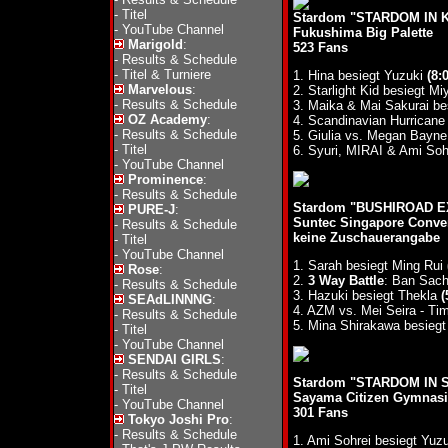
-
Titel
Stardom "STARDOM IN K
-
YouTube Channel
Fukushima Big Palette
Marigold
:
523 Fans
-
Results & Schedule
-
Titel & Turniere
1. Hina besiegt Yuzuki
(8:
Marvelous
:
2. Starlight Kid besiegt 
-
Results & Schedule
3. Maika & Mai Sakurai b
OZ Academy
:
4. Scandinavian Hurrica
-
Results & Schedule
5. Giulia vs. Megan Bayne
-
Titel
6. Syuri, MIRAI & Ami So
-
YouTube Channel
Prominence
:
-
Results & Schedule
Stardom "BUSHIROAD EX
PURE-J
:
Suntec Singapore Convent
-
Results & Schedule
keine Zuschauerangabe
-
Titel
-
YouTube Channel
1. Sarah besiegt Ming Rui
Rose
:
2.
3 Way Battle
: Ban Sach
-
Results & Schedule
3. Hazuki besiegt Thekla
(
SEAdLINNNG
:
4. AZM vs. Mei Seira - Ti
-
Results & Schedule
5. Mina Shirakawa besieg
-
Titel
-
YouTube Channel
SENDAI GIRLS
:
-
Results & Schedule
Stardom "STARDOM IN S
-
Titel
Sayama Citizen Gymnas
-
YouTube Channel
301 Fans
Tokyo Joshi Pro
:
-
Results & Schedule
1. Ami Sohrei besiegt Yuz