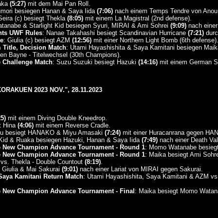
uaka
(5:27)
mit dem Mai Pan Roll.
umori besiegen Hanan & Saya Iida
(7:06)
nach einem Temps Tendre von Anou
Seira (c) besiegt Thekla
(8:05)
mit einem La Magistral (2nd defense).
tanabe & Starlight Kid besiegen Syuri, MIRAI & Ami Sohrei
(9:09)
nach einer
ghts UWF Rules
: Nanae Takahashi besiegt Scandinavian Hurricane
(7:21)
durc
e
: Giulia (c) besiegt AZM
(12:56)
mit einer Northern Light Bomb (6th defense)
Title, Decision Match
: Utami Hayashishita & Saya Kamitani besiegen Ma
en Bayne - Titelwechsel (30th Champions).
e Challenge Match
: Suzu Suzuki besiegt Hazuki
(14:16)
mit einem German Su
ORAKUEN 2023 NOV.", 28.11.2023
25)
mit einem Diving Double Kneedrop.
t Hina
(4:06)
mit einem Reverse Cradle.
nou besiegt HANAKO & Miyu Amasaki
(7:24)
mit einer Huracanrana gegen HA
t Kid & Ruaka besiegen Hazuki, Hanan & Saya Iida
(7:49)
nach einer Death Val
le New Champion Advance Tournament - Round 1
: Momo Watanabe besieg
le New Champion Advance Tournament - Round 1
: Maika besiegt Ami Sohr
 vs. Thekla - Double Countout
(8:19)
.
 Giulia & Mai Sakurai
(9:01)
nach einer Lariat von MIRAI gegen Sakurai.
Saya Kamitani Return Match
: Utami Hayashishita, Saya Kamitani & AZM vs
le New Champion Advance Tournament - Final
: Maika besiegt Momo Wata