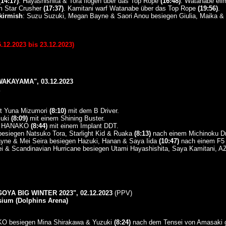
(14:17)
. Hayashishita & Tora flogen über das Top Rope
(16:48)
. Watanabe eli
em Star Crusher
(17:37)
. Kamitani warf Watanabe über das Top Rope
(19:56)
.
kirmish
: Suzu Suzuki, Megan Bayne & Saori Anou besiegen Giulia, Maika 
2.2023 bis 23.12.2023)
AKAYAMA", 03.12.2023
t Yuna Mizumori
(8:10)
mit dem B Driver.
zuki
(8:09)
mit einem Shining Buster.
gt HANAKO
(8:44)
mit einem Implant DDT.
 besiegen Natsuko Tora, Starlight Kid & Ruaka
(8:13)
nach einem Michinoku Dr
yne & Mei Seira besiegen Hazuki, Hanan & Saya Iida
(10:47)
nach einem F5 
rei & Scandinavian Hurricane besiegen Utami Hayashishita, Saya Kamitani,
YA BIG WINTER 2023", 02.12.2023
(PPV)
sium (Dolphins Arena)
O besiegen Mina Shirakawa & Yuzuki
(8:24)
nach dem Tensei von Amasaki 