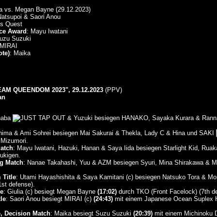
ia vs. Megan Bayne (29.12.2023)
Natsupoi & Saori Anou
's Quest
ce Award
: Mayu Iwatani
Suzu Suzuki
 MIRAI
te)
: Maika
AM QUEENDOM 2023", 29.12.2023
(PPV)
an
naba
& Yuzuki besiegen HANAKO, Sayaka Kurara & Ran
hima & Ami Sohrei besiegen Mai Sakurai & Thekla, Lady C & Hina und SAKI
 Mizumori.
atch
: Mayu Iwatani, Hazuki, Hanan & Saya Iida besiegen Starlight Kid, Ru
ukigen.
g Match
: Nanae Takahashi, Yuu & AZM besiegen Syuri, Mina Shirakawa & M
Title
: Utami Hayashishita & Saya Kamitani (c) besiegen Natsuko Tora & 
st defense).
e
: Giulia (c) besiegt Megan Bayne
(17:02)
durch TKO (Front Facelock) (7th de
le
: Saori Anou besiegt MIRAI (c)
(24:43)
mit einem Japanese Ocean Suplex Hol
e, Decision Match
: Maika besiegt Suzu Suzuki
(20:39)
mit einem Michinoku Dr