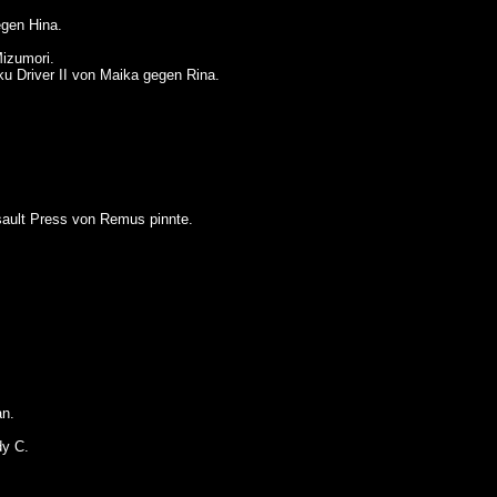
gen Hina.
izumori.
 Driver II von Maika gegen Rina.
ault Press von Remus pinnte.
n.
y C.