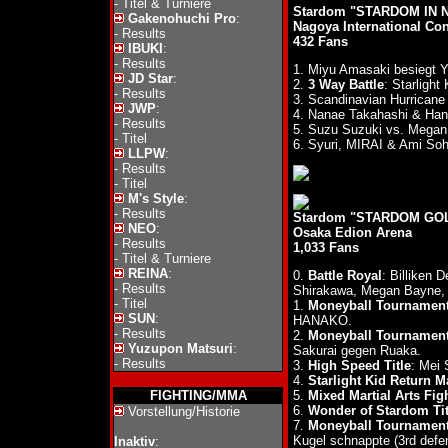
-
Titel & Turniere
Stardom "STARDOM IN N
Gakenohuchi Pro
:
Nagoya International Con
-
Results
432 Fans
IBUKI
:
-
Results
1. Miyu Amasaki besiegt 
JD Star
:
2.
3 Way Battle
: Starligh
-
Results
3. Scandinavian Hurricane
JWP
:
4. Nanae Takahashi & Ha
-
Results
5. Suzu Suzuki vs. Megan
-
Titel
6. Syuri, MIRAI & Ami Soh
LLPW
:
-
Results
-
Titel
M's Style
:
-
Results
Stardom "STARDOM GOLD
NEO
:
Osaka Edion Arena
-
Results
1,033 Fans
-
Titel & Turniere
REINA
:
0.
Battle Royal
: Billiken
-
Results
Shirakawa, Megan Bayne,
-
Titel
1.
Moneyball Tournament
SUN
:
HANAKO.
-
Results
2.
Moneyball Tournament
Yuzupon Matsuri
:
Sakurai gegen Ruaka.
-
Results
3.
High Speed Title
: Mei
4.
Starlight Kid Return M
FIGHTING/MMA
5.
Mixed Martial Arts Fi
6.
Wonder of Stardom Tit
Vorstellung/Historie
7.
Moneyball Tournament -
Kugel schnappte (3rd defe
Inaktiv
: