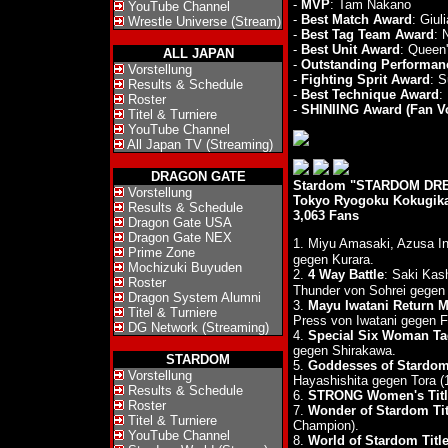
-
MVP
: Tam Nakano
YouTube Channel
-
Best Match Award
: Giul
Wrestle Universe (Stream)
-
Best Tag Team Award
: 
-
Best Unit Award
: Queen
ALL JAPAN
-
Outstanding Performan
Vorstellung
-
Fighting Sprit Award
: 
Results & Schedule
-
Best Technique Award
:
Roster
-
SHINIING Award (Fan Vo
Titel & Turniere
YouTube Channel
All Japan TV (Streaming)
DRAGON GATE
Stardom "STARDOM DRE
Vorstellung
Tokyo Ryogoku Kokugik
Results & Schedule
3,063 Fans
Dragon Gate USA
Dragon Gate NEX
1. Miyu Amasaki, Azusa I
Prime Zone
gegen Kurara.
Mochizuki Buyuden
2.
4 Way Battle
: Saki Kas
Roster
Thunder von Sohrei gegen
Dragon System Alumni
3.
Mayu Iwatani Return M
Titel & Turniere
Press von Iwatani gegen F
DG Network (Streaming)
4.
Special Six Woman Ta
gegen Shirakawa.
STARDOM
5.
Goddesses of Stardom 
Vorstellung
Hayashishita gegen Tora (1
Results & Schedule
6.
STRONG Women's Titl
Roster
7.
Wonder of Stardom Tit
Titel & Turniere
Champion).
YouTube Channel
8.
World of Stardom Titl