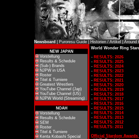
Newsboard
|
Puroresu Guide
|
Historien / Artikel
|
Around 
World Wonder Ring Star
NEW JAPAN
Vorstellung
-
RESULTS: 2026
Results & Schedule
-
RESULTS: 2025
(Sub-) Brands
-
RESULTS: 2024
NJPW in USA
-
RESULTS: 2023
Roster
-
RESULTS: 2022
Titel & Turniere
-
RESULTS: 2021
Greatest Wrestlers
-
RESULTS: 2020
YouTube Channel (Jap)
-
RESULTS: 2019
YouTube Channel (US)
-
RESULTS: 2018
NJPW World (Streaming)
-
RESULTS: 2017
-
RESULTS: 2016
NOAH
-
RESULTS: 2015
-
RESULTS: 2014
Vorstellung
-
RESULTS: 2013
Results & Schedule
-
RESULTS: 2012
SEM
-
RESULTS: 2011
Roster
Titel & Turniere
Official Stardom Awards
Kenta Kobashi Special