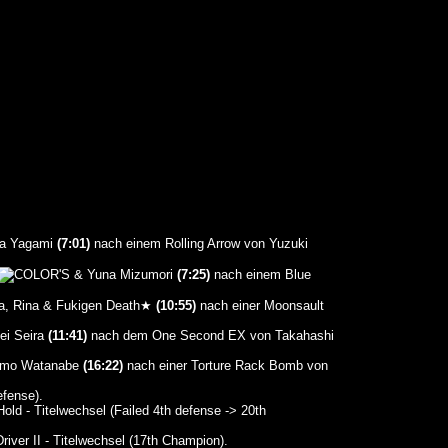
na Yagami
(7:01)
nach einem Rolling Arrow von Yuzuki
& Yuna Mizumori
(7:25)
nach einem Blue
aka, Rina & Fukigen Death★
(10:55)
nach einer Moonsault
ei Seira
(11:41)
nach dem One Second EX von Takahashi
Momo Watanabe
(16:22)
nach einer Torture Rack Bomb von
fense).
d - Titelwechsel (Failed 4th defense -> 20th
iver II - Titelwechsel (17th Champion).