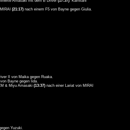
minierte Amasaki mit dem B Driver
(17:37)
. Kamitani
& MIRAI
(21:17)
nach einem F5 von Bayne gegen Giulia.
iver II von Maika gegen Ruaka.
von Bayne gegen Iida.
 AZM & Miyu Amasaki
(13:37)
nach einer Lariat von MIRAI
gegen Yuzuki.