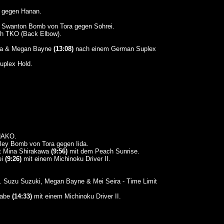
 gegen Hanan.
 Swanton Bomb von Tora gegen Sohrei.
h TKO (Back Elbow).
.
ika & Megan Bayne
(13:08)
nach einem German Suplex
plex Hold.
NAKO.
ley Bomb von Tora gegen Iida.
t Mina Shirakawa
(9:56)
mit dem Peach Sunrise.
ei
(9:26)
mit einem Michinoku Driver II.
. Suzu Suzuki, Megan Bayne & Mei Seira - Time Limit
nabe
(14:33)
mit einem Michinoku Driver II.