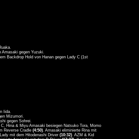
Ruaka.
 Amasaki gegen Yuzuki.
em Backdrop Hold von Hanan gegen Lady C (1st
 Iida.
gen Mizumori.
hi gegen Sohrei.
y C, Hina & Miyu Amasaki besiegen Natsuko Tora, Momo
nem Reverse Cradle
(4:50)
. Amasaki eliminierte Rina mit
 Lady mit dem Hitodenashi Driver
(10:32)
. AZM & Kid