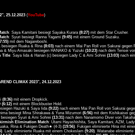
, 25.12.2023
(
YouTube
)
Match
: Saya Kamitani besiegt Sayaka Kurara
(8:27)
mit dem Star Crusher.
Match
: Syuri besiegt Ranna Yagami
(9:45)
mit einem Ground Suzaku.
7:55)
mit dem Nagareboshi.
a besiegen Ruaka & Rina
(8:03)
nach einem Mai Pan Roll von Sakurai gegen 
& Miyu Amasaki besiegen HANAKO & Yuzuki
(10:23)
nach dem Tensei von
Title
: Saya Iida & Hanan (c) besiegen Lady C & Ami Sohrei
(13:03)
nach ein
END CLIMAX 2023", 24.12.2023
ki
(8:36)
mit einem Dropkick.
O
(6:12)
mit einem Blockbuster Hold.
esiegen Hazuki & Saya Iida
(9:22)
nach einem Mai Pan Roll von Sakurai gegen
hima besiegt Mina Shirakawa & Yuna Mizumori
(6:56)
mit dem Kishikaisei ge
 besiegen Syuri & Ami Sohrei
(13:31)
nach dem Nanamomo Diver von Takahas
irmish Elimination Match
: Utami Hayashishita, Saya Kamitani, AZM, Lad
Ruaka, Rina & Fukigen Death★ (4-3)
(19:56)
. Fukigen eliminierte Hina mit ei
5)
. Lady eliminierte Ruaka mit einem Chokeslam
(9:20)
. Watanabe eliminierte