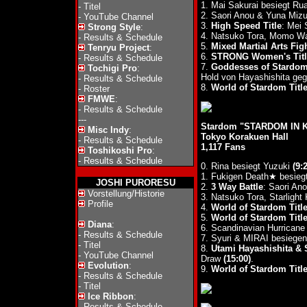
1. Mai Sakurai besiegt R
-
Titel
2. Saori Anou & Yuna Miz
-
YouTube Channel
3.
High Speed Title
: Mei 
Strong Style
:
4. Natsuko Tora, Momo Wa
-
Results & Schedule
5.
Mixed Martial Arts Fi
Tenryu Project
:
6.
STRONG Women's Titl
-
Results & Schedule
7.
Goddesses of Stardom 
Tochigi Pro
:
Hold von Hayashishita geg
-
Results & Schedule
8.
World of Stardom Titl
-
Roster
FMWE
:
-
Results & Schedule
---
Stardom "STARDOM IN K
Misc Indy
:
Tokyo Korakuen Hall
-
Results & Schedule
1,117 Fans
Toshikoshi Pro
:
-
Results & Schedule
0. Rina besiegt Yuzuki
(9:
1. Fukigen Death★ besieg
JOSHI PURORESU
2.
3 Way Battle
: Saori A
Vorstellung/Historie
3. Natsuko Tora, Starligh
Profile
4.
World of Stardom Tit
5.
World of Stardom Tit
Diana
:
6. Scandinavian Hurricane
-
Results & Schedule
7. Syuri & MIRAI besiegen
-
Titel
8.
Utami Hayashishita & 
-
YouTube Channel
Draw
(15:00)
.
Evolution
:
9.
World of Stardom Tit
-
Results & Schedule
-
Titel
Ice Ribbon
:
-
Results & Schedule