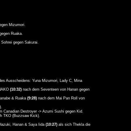
gegen Mizumori.
gegen Ruaka.
Sohrei gegen Sakurai.
 des Ausscheidens: Yuna Mizumori, Lady C, Mina
HANAKO
(10:32)
nach dem Seventeen von Hanan gegen
atanabe & Ruaka
(9:28)
nach dem Mai Pan Roll von
).
m Canadian Destroyer -> Azumi Sushi gegen Kid.
h TKO (Buzzsaw Kick).
 Hazuki, Hanan & Saya Iida
(10:27)
als sich Thekla die