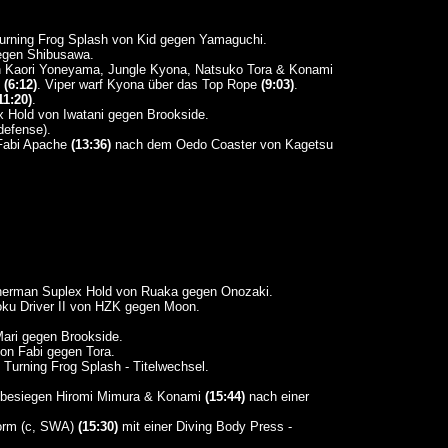
rning Frog Splash von Kid gegen Yamaguchi.
gegen Shibusawa.
 Kaori Yoneyama, Jungle Kyona, Natsuko Tora & Konami
d
(6:12)
. Viper warf Kyona über das Top Rope
(9:03)
.
11:20)
.
 Hold von Iwatani gegen Brookside.
defense).
Fabi Apache
(13:36)
nach dem Oedo Coaster von Kagetsu
erman Suplex Hold von Ruaka gegen Onozaki.
ku Driver II von HZK gegen Moon.
ari gegen Brookside.
on Fabi gegen Tora.
Turning Frog Splash - Titelwechsel.
besiegen Hiromi Mimura & Konami
(15:44)
nach einer
torm (c, SWA)
(15:30)
mit einer Diving Body Press -