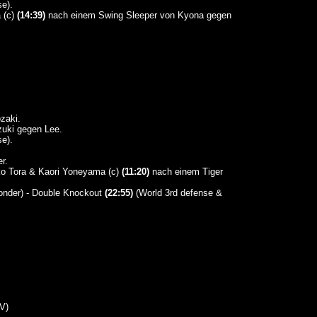
e).
 (c)
(14:39)
nach einem Swing Sleeper von Kyona gegen
zaki.
uki gegen Lee.
e).
r.
o Tora & Kaori Yoneyama (c)
(11:20)
nach einem Tiger
onder) - Double Knockout
(22:55)
(World 3rd defense &
V)