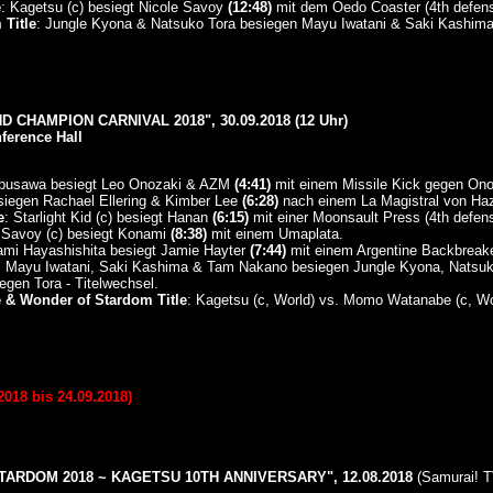
e
: Kagetsu (c) besiegt Nicole Savoy
(12:48)
mit dem Oedo Coaster (4th defens
Title
: Jungle Kyona & Natsuko Tora besiegen Mayu Iwatani & Saki Kashima
 CHAMPION CARNIVAL 2018", 30.09.2018 (12 Uhr)
ference Hall
hibusawa besiegt Leo Onozaki & AZM
(4:41)
mit einem Missile Kick gegen Ono
esiegen Rachael Ellering & Kimber Lee
(6:28)
nach einem La Magistral von Haz
e
: Starlight Kid (c) besiegt Hanan
(6:15)
mit einer Moonsault Press (4th defens
e Savoy (c) besiegt Konami
(8:38)
mit einem Umaplata.
ami Hayashishita besiegt Jamie Hayter
(7:44)
mit einem Argentine Backbreake
: Mayu Iwatani, Saki Kashima & Tam Nakano besiegen Jungle Kyona, Natsuk
gen Tora - Titelwechsel.
e & Wonder of Stardom Title
: Kagetsu (c, World) vs. Momo Watanabe (c, W
018 bis 24.09.2018)
TARDOM 2018 ~ KAGETSU 10TH ANNIVERSARY", 12.08.2018
(Samurai! T