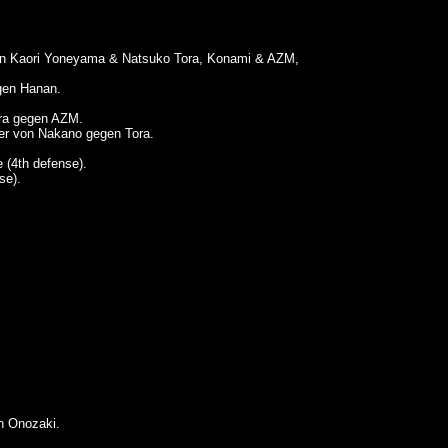
gen Kaori Yoneyama & Natsuko Tora, Konami & AZM,
gen Hanan.
ora gegen AZM.
er von Nakano gegen Tora.
(4th defense).
se).
n Onozaki.