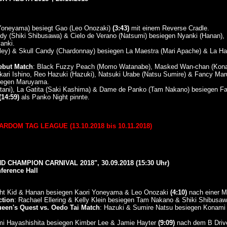
Yoneyama) besiegt Gao (Leo Onozaki)
(3:43)
mit einem Reverse Cradle.
lody (Shiki Shibusawa) & Cielo de Verano (Natsumi) besiegen Nyanki (Hanan),
anki.
stley) & Skull Candy (Chardonnay) besiegen La Maestra (Mari Apache) & La H
ebut Match
: Black Fuzzy Peach (Momo Watanabe), Masked Wan-chan (Kona
kari Ishino, Reo Hazuki (Hazuki), Natsuki Urabe (Natsu Sumire) & Fancy Ma
gegen Maruyama.
ni), La Gatita (Saki Kashima) & Dame de Panko (Tam Nakano) besiegen Fair
(14:59)
als Panko Night pinnte.
DOM TAG LEAGUE (13.10.2018 bis 10.11.2018)
 CHAMPION CARNIVAL 2018", 30.09.2018 (15:30 Uhr)
ference Hall
ight Kid & Hanan besiegen Kaori Yoneyama & Leo Onozaki
(4:10)
nach einer M
ction
: Rachael Ellering & Kelly Klein besiegen Tam Nakano & Shiki Shibusa
een's Quest vs. Oedo Tai Match
: Hazuki & Sumire Natsu besiegen Konam
i Hayashishita besiegen Kimber Lee & Jamie Hayter
(9:09)
nach dem B Driv