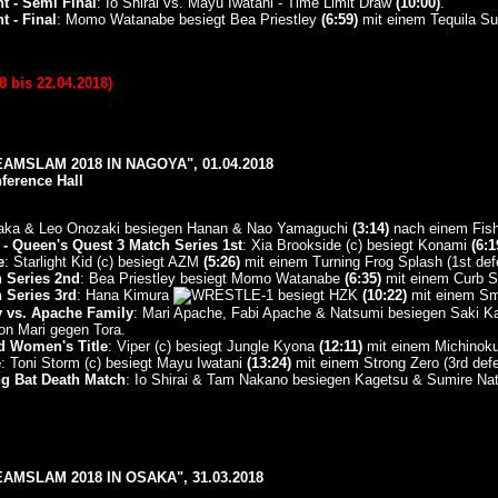
t - Semi Final
: Io Shirai vs. Mayu Iwatani - Time Limit Draw
(10:00)
.
 - Final
: Momo Watanabe besiegt Bea Priestley
(6:59)
mit einem Tequila Su
 bis 22.04.2018)
AMSLAM 2018 IN NAGOYA", 01.04.2018
ference Hall
aka & Leo Onozaki besiegen Hanan & Nao Yamaguchi
(3:14)
nach einem Fish
- Queen's Quest 3 Match Series 1st
: Xia Brookside (c) besiegt Konami
(6:1
e
: Starlight Kid (c) besiegt AZM
(5:26)
mit einem Turning Frog Splash (1st def
 Series 2nd
: Bea Priestley besiegt Momo Watanabe
(6:35)
mit einem Curb S
 Series 3rd
: Hana Kimura
besiegt HZK
(10:22)
mit einem Sm
 vs. Apache Family
: Mari Apache, Fabi Apache & Natsumi besiegen Saki K
on Mari gegen Tora.
 Women's Title
: Viper (c) besiegt Jungle Kyona
(12:11)
mit einem Michinoku 
e
: Toni Storm (c) besiegt Mayu Iwatani
(13:24)
mit einem Strong Zero (3rd def
ng Bat Death Match
: Io Shirai & Tam Nakano besiegen Kagetsu & Sumire Na
MSLAM 2018 IN OSAKA", 31.03.2018