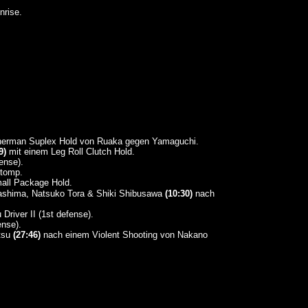
nrise.
erman Suplex Hold von Ruaka gegen Yamaguchi.
9)
mit einem Leg Roll Clutch Hold.
ense).
tomp.
all Package Hold.
ashima, Natsuko Tora & Shiki Shibusawa
(10:30)
nach
Driver II (1st defense).
ense).
tsu
(27:46)
nach einem Violent Shooting von Nakano