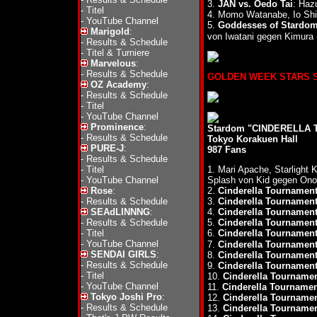
3.
JAN vs. Oedo Tai
: Haz
-
Titel
4. Momo Watanabe, Io Shi
-
YouTube Channel
5.
Goddesses of Stardom 
Marigold
:
von Iwatani gegen Kimura -
-
Results & Schedule
-
Titel & Turniere
Marvelous
:
-
Results & Schedule
GOLDEN WEEK STARS STAR
OZ Academy
:
-
Results & Schedule
-
Titel
-
YouTube Channel
Prominence
:
Stardom "CINDERELLA T
-
Results & Schedule
Tokyo Korakuen Hall
PURE-J
:
987 Fans
-
Results & Schedule
-
Titel
1. Mari Apache, Starligh
-
YouTube Channel
Splash von Kid gegen Ono
Rose
:
2.
Cinderella Tournament
-
Results & Schedule
3.
Cinderella Tournament
SEAdLINNNG
:
4.
Cinderella Tournament
-
Results & Schedule
5.
Cinderella Tournament
-
Titel
6.
Cinderella Tournament
-
YouTube Channel
7.
Cinderella Tournament
SENDAI GIRLS
:
8.
Cinderella Tournament
-
Results & Schedule
9.
Cinderella Tournament
-
Titel
10.
Cinderella Tournamen
-
YouTube Channel
11.
Cinderella Tournamen
Tokyo Joshi Pro
:
12.
Cinderella Tournamen
-
Results & Schedule
13.
Cinderella Tournamen