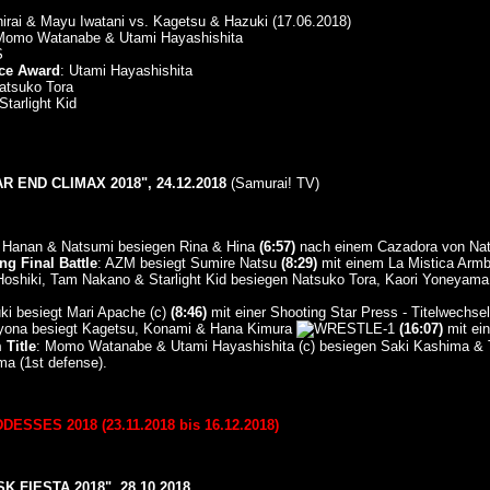
hirai & Mayu Iwatani vs. Kagetsu & Hazuki (17.06.2018)
Momo Watanabe & Utami Hayashishita
S
ce Award
: Utami Hayashishita
atsuko Tora
 Starlight Kid
 END CLIMAX 2018", 24.12.2018
(Samurai! TV)
 Hanan & Natsumi besiegen Rina & Hina
(6:57)
nach einem Cazadora von Nat
g Final Battle
: AZM besiegt Sumire Natsu
(8:29)
mit einem La Mistica Armb
 Hoshiki, Tam Nakano & Starlight Kid besiegen Natsuko Tora, Kaori Yoneya
ki besiegt Mari Apache (c)
(8:46)
mit einer Shooting Star Press - Titelwechsel
Kyona besiegt Kagetsu, Konami & Hana Kimura
(16:07)
mit ei
Title
: Momo Watanabe & Utami Hayashishita (c) besiegen Saki Kashima 
a (1st defense).
SSES 2018 (23.11.2018 bis 16.12.2018)
 FIESTA 2018", 28.10.2018