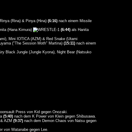
 Rinya (Rina) & Pinya (Hina)
(6:16)
nach einem Missile
anita (Hana Kimura)
(6:44)
als Hanita
mi), Mini IOTICA (AZM) & Red Snake (Utami
ruyama ("The Session Moth" Martina)
(15:11)
nach einem
y Black Jungle (Jungle Kyona), Night Bear (Natsuko
oonsault Press von Kid gegen Onozaki.
wa
(5:40)
nach dem K Power von Klein gegen Shibusawa.
i & AZM
(9:37)
nach dem Demon Chaos von Natsu gegen
er von Watanabe gegen Lee.