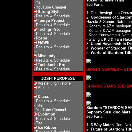
Tokyo Korakuen Hall
-
Titel
855 Fans
-
YouTube Channel
Strong Style
:
1. Dust besiegt Leo Onoz
-
Results & Schedule
2.
Goddesses of Stardom 
Tenryu Project
:
Hazuki & Sumire Natsu un
-
Results & Schedule
- Konami & AZM besiegen
Tochigi Pro
:
- Konami & AZM besiegen
-
Results & Schedule
- Kaori Yoneyama & Nats
-
Roster
- Starlight Kid & Tam Na
FMWE
:
3.
Utami Hayashishita De
-
Results & Schedule
4.
Wonder of Stardom Tit
---
5.
World of Stardom Titl
Misc Indy
:
-
Results & Schedule
Toshikoshi Pro
:
-
Results & Schedule
BRIGHT SUMMER ~ STARDO
JOSHI PURORESU
Vorstellung/Historie
SHINING STARS 2018 (20.
Profile
Diana
:
-
Results & Schedule
-
Titel
Stardom "STARDOM SAPP
-
YouTube Channel
Sapporo Susukino Mars
Evolution
:
365 Fans
-
Results & Schedule
-
Titel
1.
3 Way Match
: Tam Nak
Ice Ribbon
:
2.
Future of Stardom Titl
-
Results & Schedule