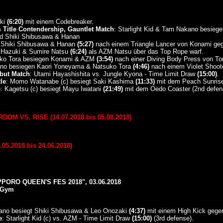
aki
(6:20)
mit einem Codebreaker.
Title Contendership, Gauntlet Match
: Starlight Kid & Tam Nakano besie
d Shiki Shibusawa & Hanan
 Shiki Shibusawa & Hanan
(5:27)
nach einem Triangle Lancer von Konami ge
 Hazuki & Sumire Natsu
(6:24)
als AZM Natsu über das Top Rope warf.
uko Tora besiegen Konami & AZM
(3:54)
nach einer Diving Body Press von T
kano besiegen Kaori Yoneyama & Natsuko Tora
(4:46)
nach einem Violet Shoot
but Match
: Utami Hayashishita vs. Jungle Kyona - Time Limit Draw
(15:00)
.
le
: Momo Watanabe (c) besiegt Saki Kashima
(11:33)
mit dem Peach Sunrise 
e
: Kagetsu (c) besiegt Mayu Iwatani
(21:49)
mit dem Oedo Coaster (2nd defen
M VS. RISE (14.07.2018 bis 05.08.2018)
05.2018 bis 24.06.2018)
ORO QUEEN'S FES 2018", 03.06.2018
 Gym
ano besiegt Shiki Shibusawa & Leo Onozaki
(4:37)
mit einem High Kick gege
e
: Starlight Kid (c) vs. AZM - Time Limit Draw
(15:00)
(3rd defense).