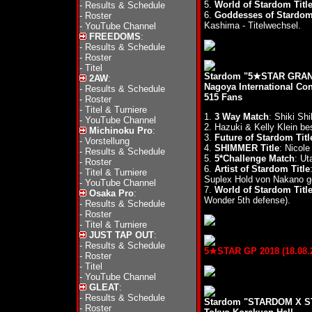
5.
World of Stardom Titl
-
Results & Schedule
6.
Goddesses of Stardom 
-
Roster
Kashima - Titelwechsel.
-
YouTube Channel
FREEDOMS
:
-
Results & Schedule
-
Roster
-
Titel
Stardom "5★STAR GRAND
2AW
:
Nagoya International Con
-
Results & Schedule
515 Fans
-
Roster
-
Titel & Turniere
1.
3 Way Match
: Shiki S
-
YouTube Channel
2. Hazuki & Kelly Klein b
Michinoku Pro
:
3.
Future of Stardom Titl
-
Vorstellung
4.
SHIMMER Title
: Nicol
-
Results & Schedule
5.
5*Challenge Match
: Ut
-
Roster
6.
Artist of Stardom Title
-
Titel & Turniere
Suplex Hold von Nakano ge
-
YouTube Channel
7.
World of Stardom Titl
Osaka Pro
:
Wonder 5th defense).
-
Results & Schedule
-
Roster
-
Titel & Turniere
JUST TAP OUT
:
-
Results & Schedule
5★STAR GP 2018 (18.08.2
-
Roster
-
Titel
-
YouTube Channel
GLEAT
:
-
Results & Schedule
Stardom "STARDOM X S
-
Roster