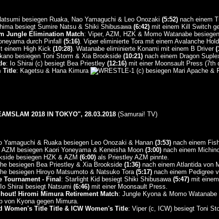
& Natsumi besiegen Ruaka, Nao Yamaguchi & Leo Onozaki
(5:52)
nach einem Tu
shima besiegt Sumire Natsu & Shiki Shibusawa
(6:42)
mit einem Kill Switch 
m Jungle Elimination Match
: Viper, AZM, HZK & Momo Watanabe besiegen
 Yoneyama durch Pinfall
(5:16)
. Viper eliminierte Tora mit einem Avalanche Hol
it einem High Kick
(10:28)
. Watanabe eliminierte Konami mit einem B Driver
(
kano besiegen Toni Storm & Xia Brookside
(10:21)
nach einem Dragon Suplex
le
: Io Shirai (c) besiegt Bea Priestley
(12:16)
mit einer Moonsault Press (7th 
Title
: Kagetsu & Hana Kimura
(c) besiegen Mari Apache & 
MSLAM 2018 IN TOKYO", 28.03.2018
(Samurai! TV)
o Yamaguchi & Ruaka besiegen Leo Onozaki & Hanan
(3:53)
nach einem Fish
 AZM besiegen Kaori Yoneyama & Keneisha Moon
(3:00)
nach einem Michino
ookside besiegen HZK & AZM
(6:00)
als Priestley AZM pinnte.
he besiegen Bea Priestley & Xia Brookside
(1:36)
nach einem Atlantida von M
che besiegen Hiroyo Matsumoto & Natsuko Tora
(5:17)
nach einem Pedigree v
e Tournament - Final
: Starlight Kid besiegt Shiki Shibusawa
(5:47)
mit einem 
 Io Shirai besiegt Natsumi
(6:46)
mit einer Moonsault Press.
Shout! Hiromi Mimura Retirement Match
: Jungle Kyona & Momo Watanabe 
 von Kyona gegen Mimura.
 Women's Title Title & ICW Women's Title
: Viper (c, ICW) besiegt Toni S