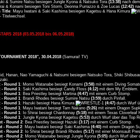
uki & Sumire Natsu besiegen Jungle Kyona & Natsuko Tora
(13:38)
nach dem 
rai & Konami besiegen Toni Storm, Deonna Purrazzo & Zoe Lucas
(12:42)
nac
Title
: Mayu Iwatani & Saki Kashima besiegen Kagetsu & Hana Kimura
 Titelwechsel.
S 2018 (03.05.2018 bis 06.05.2018)
OURNAMENT 2018", 30.04.2018
(Samurai! TV)
t Kid, Hanan, Nao Yamaguchi & Natsumi besiegen Natsuko Tora, Shiki Shibu
zaki.
 - Round 1
: Momo Watanabe besiegt Konami
(3:58)
mit einem Diving Somat
 - Round 1
: Saki Kashima besiegt Candy Floss
(4:12)
mit dem My Emblem.
 - Round 1
: Bea Priestley besiegt Martina
(4:47)
mit einem Curb Stomp.
 - Round 1
: Brandi Rhodes besiegt Sumire Natsu
(3:59)
durch Pinfall.
 - Round 1
: Hazuki besiegt Hana Kimura
(4:47)
durch Wurf ü
 - Round 1
: Mayu Iwatani besiegt Tam Nakano
(5:26)
mit einem Dragon Supl
 - Round 1
: Io Shirai besiegt Chardonnay
(5:18)
mit einem Texas Cloverleaf H
 - Round 1
: Jungle Kyona besiegt Kagetsu
(5:53)
durch Wurf über das Top R
t - Round 2
: Bea Priestley besiegt Hazuki
(3:17)
mit einem Curb Stomp.
t - Round 2
: Mayu Iwatani besiegt Saki Kashima
(4:40)
mit einem Dragon Su
t - Round 2
: Io Shirai besiegt Brandi Rhodes
(5:17)
mit einer Moonsault Pres
t - Round 2
: Momo Watanabe besiegt Jungle Kyona
(5:05)
durch Wurf über 