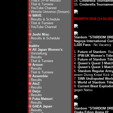
-
That's J-PW Results
14.
Cinderella Tournamen
-
Titel & Turniere
15.
Cinderella Tournament
-
YouTube Channel
-
Wrestle Universe (Stream)
WAVE
:
REBIRTH 2018 (14.04.2018
-
Results & Schedule
-
Titel & Turniere
-
YouTube Channel
---
Joshi Misc
:
Stardom "STARDOM DRE
-
Results & Schedule
Nagoya International Con
---
1,020 Fans
- No Vacancy
Inaktiv
:
All Japan Women's
:
1.
Future of Stardom
: Ru
-
Vorstellung
2.
IPW:UK Women's Title 
-
Results
3.
Future of Stardom Titl
-
Titel & Turniere
4.
Queen's Quest 3 Match
Arsion
:
5.
Queen's Quest 3 Match
-
Results
6.
Stardom Regular Army
-
Titel & Turniere
einem Diving Kneel Kick v
Assemble
:
7.
SWA Undisputed World
-
Results
8.
World of Stardom Titl
AtoZ
:
9.
Current Blast Explodi
-
Results
gegen Natsu.
Daijo
:
-
Results
Fuka Matsuri
:
-
Results
GAEA Japan
:
Stardom "STARDOM DREA
-
Results
Osaka Edion Arena #2