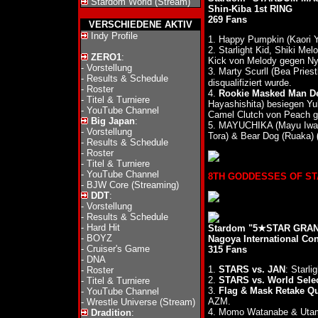
Stardom World (Stream)
Shin-Kiba 1st RING
269 Fans
VERSCHIEDENE AKTIV
Indy Profile
1. Happy Pumpkin (Kaori 
2. Starlight Kid, Shiki Me
ZERO1
:
Kick von Melody gegen Ny
-
Vorstellung
3. Marty Scurll (Bea Prie
-
Results & Schedule
disqualifiziert wurde.
-
Roster
4.
Rookie Masked Man D
-
Titel & Turniere
Hayashishita) besiegen Yu
-
YouTube Channel
Camel Clutch von Peach 
Big Japan
:
5. MAYUCHIKA (Mayu Iwata
-
Vorstellung
Tora) & Bear Dog (Ruaka)
-
Results & Schedule
-
Roster
-
Titel & Turniere
-
YouTube Channel
8TH GODDESSES OF STAR
-
BJW Core (Streaming)
DDT
:
-
Vorstellung
-
Results & Schedule
-
Hard Hit
Stardom "5★STAR GRAND
-
BOYZ
Nagoya International Con
-
Cruiser's Game
315 Fans
-
DNA
1.
STARS vs. JAN
: Starl
-
Roster
2.
STARS vs. World Sele
-
Titel & Turniere
3.
Flag & Mask Retake Qu
-
YouTube Channel
AZM.
-
Wrestle Universe (Stream)
4. Momo Watanabe & Utam
Dradition
: