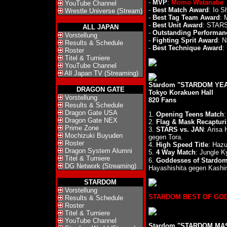
-
MVP
:
Momo Watanabe
YouTube Channel
-
Best Match Award
: Io S
Wrestle Universe (Stream)
-
Best Tag Team Award
: 
-
Best Unit Award
: STAR
ALL JAPAN
-
Outstanding Performan
Vorstellung
-
Fighting Sprit Award
: N
Results & Schedule
-
Best Technique Award
:
Roster
Titel & Turniere
YouTube Channel
All Japan TV (Streaming)
Stardom "STARDOM YEAR
DRAGON GATE
Tokyo Korakuen Hall
Vorstellung
820 Fans
Results & Schedule
Dragon Gate USA
1.
Opening Teens Match
:
Dragon Gate NEX
2.
Flag & Mask Recapturin
Prime Zone
3.
STARS vs. JAN
: Arisa
Mochizuki Buyuden
gegen Tora.
Roster
4.
High Speed Title
: Hazu
Dragon System Alumni
5.
4 Way Match
: Jungle 
Titel & Turniere
6.
Goddesses of Stardom 
DG Network (Streaming)
Hayashishita gegen Kashim
STARDOM
Vorstellung
STARDOM BEST OF GODDE
Results & Schedule
Roster
Titel & Turniere
YouTube Channel
Stardom "STARDOM MASK