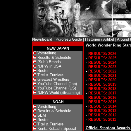
Newsboard
|
Puroresu Guide
|
Historien / Artikel
|
Around 
World Wonder Ring Star
NEW JAPAN
Vorstellung
-
RESULTS: 2026
Results & Schedule
-
RESULTS: 2025
(Sub-) Brands
-
RESULTS: 2024
NJPW in USA
-
RESULTS: 2023
Roster
-
RESULTS: 2022
Titel & Turniere
-
RESULTS: 2021
Greatest Wrestlers
-
RESULTS: 2020
YouTube Channel (Jap)
-
RESULTS: 2019
YouTube Channel (US)
-
RESULTS: 2018
NJPW World (Streaming)
-
RESULTS: 2017
-
RESULTS: 2016
NOAH
-
RESULTS: 2015
-
RESULTS: 2014
Vorstellung
-
RESULTS: 2013
Results & Schedule
-
RESULTS: 2012
SEM
-
RESULTS: 2011
Roster
Titel & Turniere
Official Stardom Awards
Kenta Kobashi Special