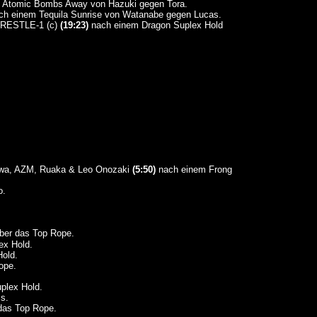
Atomic Bombs Away von Hazuki gegen Tora.
h einem Tequila Sunrise von Watanabe gegen Lucas.
(c)
(19:23)
nach einem Dragon Suplex Hold
sawa, AZM, Ruaka & Leo Onozaki
(5:50)
nach einem Frong
o.
ber das Top Rope.
ex Hold.
old.
ope.
plex Hold.
s.
das Top Rope.