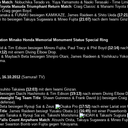
n Match
: Nobuchika Terado vs. Yuya Yamamoto & Naoki Terasaki - Time Lim
Toyota Masuda Triumphant Return Match
: Craig Classic & Manami Toyota
n Craig gegen Boyd.
to Tanaka & FUNAKI besiegen KAMIKAZE, James Raideen & Shito Ueda
(17:21
i Ito besiegen Takuya Sugawara & Mineo Fujita
(21:07)
nach dem Iwami Ginz
ation Minako Honda Memorial Monument Statue Special Ring
vid & Tim Edison besiegen Minoru Fujita, Paul Tracy & Phil Boyd
(12:14)
nach
9:12)
mit einem Diving Elbow Drop.
 & Maybach Beta besiegen Shinjiro Otani, James Raideen & Yoshikazu Yo
ma.
16.10.2012
(Samurai! TV)
atsuhito Takaiwa
(12:03)
mit dem Iwami Ginzan.
d besiegen Daichi Hashimoto & Tim Edison
(19:13)
nach einem Diving Elbow D
htweight Tag Team Title
: Shawn Guinness & Frank David (c) besiegen Crai
defense).
Beta besiegen Ryouji Sai & Zeus
(17:52)
nach einer Lariat von
itle
: James Raideen besiegt Yusaku Obata (c)
(16:45)
mit einer Powerbomb -
ato Tanaka & Ryouji Sai vs. Takeshi Morishima
& Takashi Sugiura
alls Count Anywhere Match
: Atsushi Onita, Takuya Sugawara & Mineo Fuj
ner Swanton Bomb von Fujita gegen Yokoyama.