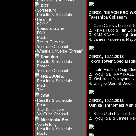
DDT
:
-
Vorstellung
ZERO1 "BEACH PRO-WRE
-
Results & Schedule
Takeshiba Coliseum
-
Hard Hit
-
BOYZ
1. Craig Classic besiegt 
-
Cruiser's Game
2. Rikiya Fudo & Tim Edi
-
DNA
3. KAMIKAZE besiegt Dai
-
Roster
4. James Raideen & Mayba
-
Titel & Turniere
-
YouTube Channel
-
Wrestle Universe (Stream)
ZERO1, 18.11.2012
Dradition
:
Tokyo Tower Special Rin
-
Results & Schedule
-
Roster
1. Ikuto Hidaka, Craig Cl
-
YouTube Channel
2. Ryouji Sai, KAMIKAZE 
FREEDOMS
:
3. Yoshikazu Yokoyama v
-
Results & Schedule
4. Shinjiro Otani & Daich
-
Roster
-
Titel
2AW
:
-
Results & Schedule
ZERO1, 10.11.2012
-
Roster
Oshika Ishinomaki Munic
-
Titel & Turniere
1. Shito Ueda besiegt Tim
-
YouTube Channel
2. Ryouji Sai & James Rai
Michinoku Pro
:
-
Vorstellung
-
Results & Schedule
-
Roster