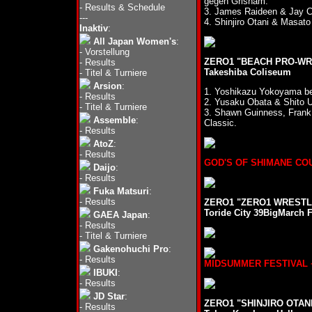
gegen Grisham.
-
Results & Schedule
3. James Raideen & Jay C
---
4. Shinjiro Otani & Masa
Inaktiv
:
All Japan Women's
:
-
Vorstellung
ZERO1 "BEACH PRO-WRE
-
Results
Takeshiba Coliseum
-
Titel & Turniere
Arsion
:
1. Yoshikazu Yokoyama be
-
Results
2. Yusaku Obata & Shito 
-
Titel & Turniere
3. Shawn Guinness, Frank 
Assemble
:
Classic.
-
Results
AtoZ
:
-
Results
GOD'S OF SHIMANE COUNT
Daijo
:
-
Results
Fuka Matsuri
:
-
Results
ZERO1 "ZERO1 WRESTLER
Toride City 39BigMarch F
GAEA Japan
:
-
Results
-
Titel & Turniere
Gakenohuchi Pro
:
-
Results
MIDSUMMER FESTIVAL ~ F
IBUKI
:
-
Results
JD Star
:
ZERO1 "SHINJIRO OTANI
-
Results