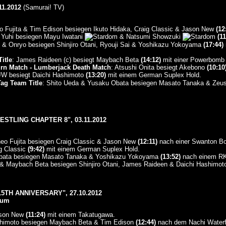
1.2012
(Samurai! TV)
 Fujita & Tim Edison besiegen Ikuto Hidaka, Craig Classic & Jason New
(12
Yuhi besiegen Mayu Iwatani
& Natsumi Showzuki
(11
& Onryo besiegen Shinjiro Otani, Ryouji Sai & Yoshikazu Yokoyama
(17:44)
itle
: James Raideen (c) besiegt Maybach Beta
(14:12)
mit einer Powerbomb 
n Match - Lumberjack Death Match
: Atsushi Onita besiegt Akebono
(10:10
besiegt Daichi Hashimoto
(13:20)
mit einem German Suplex Hold.
Tag Team Title
: Shito Ueda & Yusaku Obata besiegen Masato Tanaka & Zeu
.
STLING CHAPTER 8", 03.11.2012
eo Fujita besiegen Craig Classic & Jason New
(12:11)
nach einer Swanton Bo
ig Classic
(9:42)
mit einem German Suplex Hold.
Obata besiegen Masato Tanaka & Yoshikazu Yokoyama
(13:52)
nach einem RK
& Maybach Beta besiegen Shinjiro Otani, James Raideen & Daichi Hashimo
5TH ANNIVERSARY", 27.10.2012
ium
Jason New
(11:24)
mit einem Takatugawa.
ashimoto besiegen Maybach Beta & Tim Edison
(12:44)
nach dem Nachi Waterfa