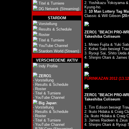
2. Yoshikazu Yokoyama & 
Titel & Turniere
Kyung-ho.
DG Network (Streaming)
3.
10 Man Lottery Tag Ma
Classic & Will Gibson
(20:
STARDOM
Vorstellung
Results & Schedule
ZERO1 "BEACH PRO-WRE
Roster
Takeshiba Coliseum
Titel & Turniere
1. Mineo Fujita & Yuki Sa
YouTube Channel
2. Kohei Sato besiegt Tra
Stardom World (Stream)
3. Ryouji Sai, Shito Ue
4. Shinjiro Otani & Jame
VERSCHIEDENE AKTIV
Indy Profile
ZERO1
:
FURINKAZAN 2012 (13.12.
-
Vorstellung
-
Results & Schedule
-
Roster
-
Titel & Turniere
ZERO1 "BEACH PRO-WRE
-
YouTube Channel
Takeshiba Coliseum
Big Japan
:
-
Vorstellung
1. Tim Edison besiegt Tr
-
Results & Schedule
2. Ikuto Hidaka & Craig C
-
Roster
2a. Ikuto Hidaka & Craig 
-
Titel & Turniere
3. James Raideen & Zeus
-
YouTube Channel
4. Shinjiro Otani & Ryouj
-
BJW Core (Streaming)