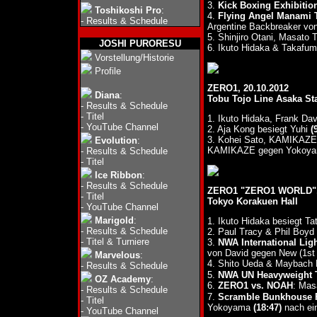
3.
Kick Boxing Exhibitio
Toshikoshi Pro
:
4.
Flying Angel Manami 
-
Results & Schedule
Argentine Backbreaker vo
5. Shinjiro Otani, Masa
JOSHI PURORESU
6. Ikuto Hidaka & Takafum
Vorstellung/Historie
Profile
ZERO1, 20.10.2012
Diana
:
Tobu Tojo Line Asaka St
-
Results & Schedule
-
Titel
1. Ikuto Hidaka, Frank Da
-
YouTube Channel
2. Aja Kong besiegt Yuhi
(
3. Kohei Sato, KAMIKAZE
Evolution
:
KAMIKAZE gegen Yokoya
-
Results & Schedule
-
Titel
Ice Ribbon
:
-
Results & Schedule
ZERO1 "ZERO1 WORLD", 
-
Titel
Tokyo Korakuen Hall
-
YouTube Channel
Marigold
:
1. Ikuto Hidaka besiegt T
-
Results & Schedule
2. Paul Tracy & Phil Boy
-
Titel & Turniere
3.
NWA International Lig
von David gegen New (1st 
Marvelous
:
4. Shito Ueda & Maybach 
-
Results & Schedule
5.
NWA UN Heavyweight T
OZ Academy
:
6.
ZERO1 vs. NOAH
: Mas
-
Results & Schedule
7.
Scramble Bunkhouse F
-
Titel
Yokoyama
(18:47)
nach ei
-
YouTube Channel