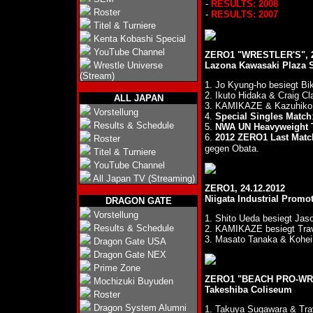
-
RESULTS: 2008
Roster
-
RESULTS: 2007
Titel & Turniere
Kenta Kobashi Special
YouTube Channel
ZERO1 "WRESTLER'S", 2
Wrestle Universe
Lazona Kawasaki Plaza 
(Stream)
1. Jo Kyung-ho besiegt B
2. Ikuto Hidaka & Craig C
ALL JAPAN
3. KAMIKAZE & Kazuhiko 
Vorstellung
4.
Special Singles Match
Results & Schedule
5.
NWA UN Heavyweight T
6.
2012 ZERO1 Last Matc
Roster
gegen Obata.
Titel & Turniere
YouTube Channel
All Japan TV (Streaming)
ZERO1, 24.12.2012
Niigata Industrial Promo
DRAGON GATE
Vorstellung
1. Shito Ueda besiegt Ja
Results & Schedule
2. KAMIKAZE besiegt Tra
3. Masato Tanaka & Kohei 
Dragon Gate USA
Dragon Gate NEX
Prime Zone
ZERO1 "BEACH PRO-WRE
Mochizuki Buyuden
Takeshiba Coliseum
Roster
Dragon System Alumni
1. Takuya Sugawara & Tra