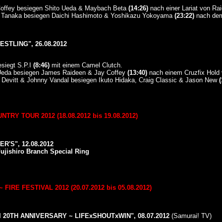
offey besiegen Shito Ueda & Maybach Beta
(14:26)
nach einer Lariat von R
to Tanaka besiegen Daichi Hashimoto & Yoshikazu Yokoyama
(23:22)
nach dem
STLING", 26.08.2012
siegt S.P.I
(8:46)
mit einem Camel Clutch.
Ueda besiegen James Raideen & Jay Coffey
(13:40)
nach einem Cruzfix Hold 
Devitt & Johnny Vandal besiegen Ikuto Hidaka, Craig Classic & Jason New
(
RY TOUR 2012 (18.08.2012 bis 19.08.2012)
'S", 12.08.2012
ujishiro Branch Special Ring
IRE FESTIVAL 2012 (20.07.2012 bis 05.08.2012)
 20TH ANNIVERSARY ~ LIFExSHOUTxWIN", 08.07.2012
(Samurai! TV)