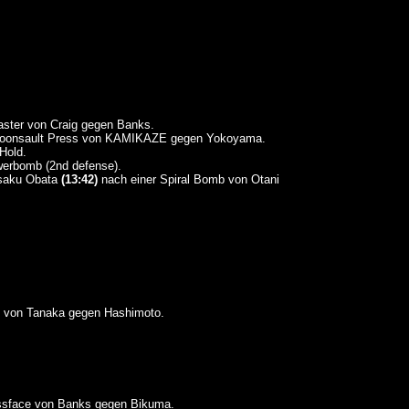
ster von Craig gegen Banks.
Moonsault Press von KAMIKAZE gegen Yokoyama.
Hold.
werbomb (2nd defense).
saku Obata
(13:42)
nach einer Spiral Bomb von Otani
 von Tanaka gegen Hashimoto.
ssface von Banks gegen Bikuma.