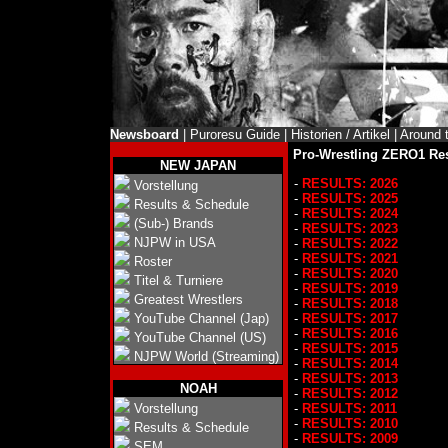
Newsboard
|
Puroresu Guide
|
Historien / Artikel
|
Around 
Pro-Wrestling ZERO1 Res
NEW JAPAN
-
RESULTS: 2026
Vorstellung
-
RESULTS: 2025
Results & Schedule
-
RESULTS: 2024
(Sub-) Brands
-
RESULTS: 2023
NJPW in USA
-
RESULTS: 2022
-
RESULTS: 2021
Roster
-
RESULTS: 2020
Titel & Turniere
-
RESULTS: 2019
Greatest Wrestlers
-
RESULTS: 2018
YouTube Channel (Jap)
-
RESULTS: 2017
-
RESULTS: 2016
YouTube Channel (US)
-
RESULTS: 2015
NJPW World (Streaming)
-
RESULTS: 2014
-
RESULTS: 2013
NOAH
-
RESULTS: 2012
Vorstellung
-
RESULTS: 2011
-
RESULTS: 2010
Results & Schedule
-
RESULTS: 2009
SEM