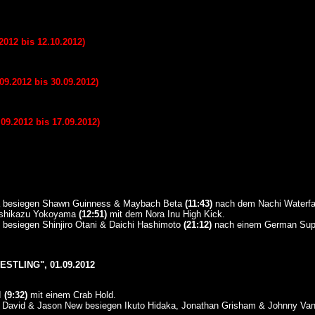
012 bis 12.10.2012)
.2012 bis 30.09.2012)
09.2012 bis 17.09.2012)
da besiegen Shawn Guinness & Maybach Beta
(11:43)
nach dem Nachi Waterfal
Yoshikazu Yokoyama
(12:51)
mit dem Nora Inu High Kick.
i besiegen Shinjiro Otani & Daichi Hashimoto
(21:12)
nach einem German Supl
STLING", 01.09.2012
I
(9:32)
mit einem Crab Hold.
 David & Jason New besiegen Ikuto Hidaka, Jonathan Grisham & Johnny Va