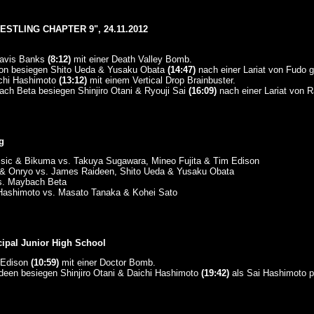
STLING CHAPTER 9", 24.11.2012
Travis Banks
(8:12)
mit einer Death Valley Bomb.
son besiegen Shito Ueda & Yusaku Obata
(14:47)
nach einer Lariat von Fudo 
chi Hashimoto
(13:12)
mit einem Vertical Drop Brainbuster.
ch Beta besiegen Shinjiro Otani & Ryouji Sai
(16:09)
nach einer Lariat von R
g
assic & Bikuma vs. Takuya Sugawara, Mineo Fujita & Tim Edison
& Onryo vs. James Raideen, Shito Ueda & Yusaku Obata
s. Maybach Beta
i Hashimoto vs. Masato Tanaka & Kohei Sato
ipal Junior High School
 Edison
(10:59)
mit einer Doctor Bomb.
deen besiegen Shinjiro Otani & Daichi Hashimoto
(19:42)
als Sai Hashimoto p