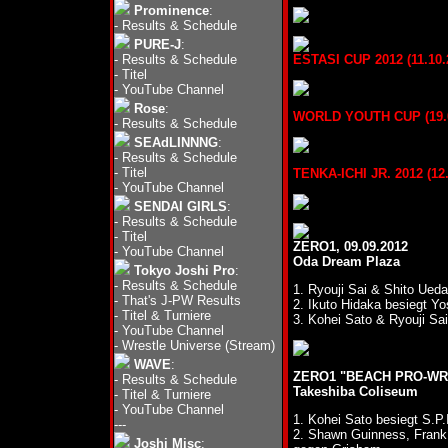
Prominence
:
-
Results & Schedule
PURE-J
:
-
Results & Schedule
ESTASI CUP 2012 (11.10.2
-
Titel
-
YouTube Channel
Rose
:
WORLD YOUTH CUP (19.09
-
Results & Schedule
SEAdLINNNG
:
-
Results & Schedule
-
Titel
TENKA-ICHI JR. 2012 (12.
-
YouTube Channel
SENDAI GIRLS
:
-
Results & Schedule
-
Titel
ZERO1, 09.09.2012
-
YouTube Channel
Oda Dream Plaza
Tokyo Joshi Pro
:
-
Results & Schedule
1. Ryouji Sai & Shito Ue
-
That's J-PW Results
2. Ikuto Hidaka besiegt 
-
Titel & Turniere
3. Kohei Sato & Ryouji Sa
-
YouTube Channel
-
Wrestle Universe (Stream)
WAVE
:
ZERO1 "BEACH PRO-WRE
-
Results & Schedule
Takeshiba Coliseum
-
Titel & Turniere
-
YouTube Channel
1. Kohei Sato besiegt S.P.
---
2. Shawn Guinness, Frank
Joshi Misc
: