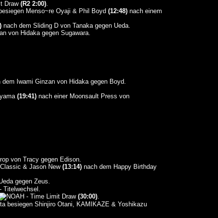
it Draw
(R2 2:00)
.
 besiegen Menso~re Oyaji & Phil Boyd
(12:48)
nach einem
)
nach dem Sliding D von Tanaka gegen Ueda.
an von Hidaka gegen Sugawara.
 dem Iwami Ginzan von Hidaka gegen Boyd.
koyama
(19:41)
nach einer Moonsault Press von
rop von Tracy gegen Edison.
g Classic & Jason New
(13:14)
nach dem Happy Birthday
 Ueda gegen Zeus.
 Titelwechsel.
- Time Limit Draw
(30:00)
.
ita besiegen Shinjiro Otani, KAMIKAZE & Yoshikazu