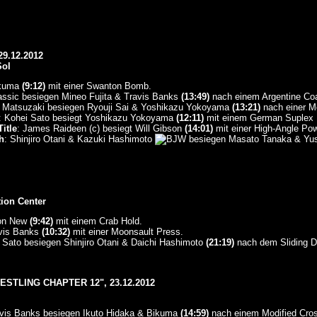
9.12.2012
Sol
ikuma
(9:12)
mit einer Swanton Bomb.
lassic besiegen Mineo Fujita & Travis Banks
(13:49)
nach einem Argentine Coa
Matsuzaki besiegen Ryouji Sai & Yoshikazu Yokoyama
(13:21)
nach einer 
: Kohei Sato besiegt Yoshikazu Yokoyama
(12:11)
mit einem German Suplex 
itle
: James Raideen (c) besiegt Will Gibson
(14:01)
mit einer High-Angle Po
h
: Shinjiro Otani & Kazuki Hashimoto
besiegen Masato Tanaka & Yu
tion Center
son New
(9:42)
mit einem Crab Hold.
vis Banks
(10:32)
mit einer Moonsault Press.
Sato besiegen Shinjiro Otani & Daichi Hashimoto
(21:19)
nach dem Sliding D
STLING CHAPTER 12", 23.12.2012
vis Banks besiegen Ikuto Hidaka & Bikuma
(14:59)
nach einem Modified Cro