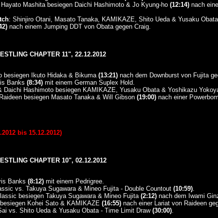
Hayato Mashita besiegen Daichi Hashimoto & Jo Kyung-ho
(12:14)
nach eine
tch
: Shinjiro Otani, Masato Tanaka, KAMIKAZE, Shito Ueda & Yusaku Obata 
42)
nach einem Jumping DDT von Obata gegen Craig.
STLING CHAPTER 11", 22.12.2012
to besiegen Ikuto Hidaka & Bikuma
(13:21)
nach dem Downburst von Fujita g
vis Banks
(8:34)
mit einem German Suplex Hold.
da & Daichi Hashimoto besiegen KAMIKAZE, Yusaku Obata & Yoshikazu Yoko
s Raideen besiegen Masato Tanaka & Will Gibson
(19:00)
nach einer Powerbom
2012 bis 15.12.2012)
STLING CHAPTER 10", 02.12.2012
avis Banks
(8:12)
mit einem Pedrigree.
lassic vs. Takuya Sugawara & Mineo Fujita - Double Countout
(10:59)
.
Classic besiegen Takuya Sugawara & Mineo Fujita
(2:12)
nach dem Iwami Ginz
 besiegen Kohei Sato & KAMIKAZE
(16:55)
nach einer Lariat von Raideen 
i Sai vs. Shito Ueda & Yusaku Obata - Time Limit Draw
(30:00)
.