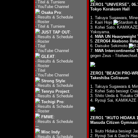
-
Titel & Turniere
ZERO1 "UNIVERSE", 06.1
-
YouTube Channel
Tokyo Korakuen Hall
Osaka Pro
:
-
Results & Schedule
1. Takuya Sugawara, Mineo
-
Roster
2. Kairi Hojo
& 
-
Titel & Turniere
3. Kohei Sato, KAMIKAZE 
Yokoyama.
JUST TAP OUT
:
4.
NWA UN Heavyweight T
-
Results & Schedule
5.
ZERO64 Akebono Retur
-
Roster
6. Daisuke Sekimoto
-
Titel
-
YouTube Channel
7.
NWA Intercontinental 
gegen Zeus - Titelwechsel
GLEAT
:
-
Results & Schedule
-
Roster
-
Titel
ZERO1 "BEACH PRO-WRE
-
YouTube Channel
Takeshiba Coliseum
Strong Style
:
-
Results & Schedule
1. Takuya Sugawara & Min
2. Kohei Sato besiegt Cra
Tenryu Project
:
3. Shito Ueda & Yusaku 
-
Results & Schedule
4. Ryouji Sai, KAMIKAZE 
Tochigi Pro
:
-
Results & Schedule
-
Roster
FMWE
:
ZERO1 "IKUTO HIDAKA 1
-
Results & Schedule
Masuda Citizen Gymnas
---
1. Ikuto Hidaka besiegt 
Misc Indy
:
2. Ryouji Sai & Daichi H
-
Results & Schedule