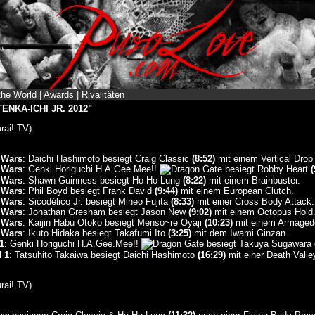
the World
|
Awards
|
Rivalitäten
TENKA-ICHI JR. 2012"
ai! TV)
l Wars
: Daichi Hashimoto besiegt Craig Classic
(8:52)
mit einem Vertical Drop
l Wars
: Genki Horiguchi H.A.Gee.Mee!!
besiegt Robby Heart
(
l Wars
: Shawn Guinness besiegt Ho Ho Lung
(8:22)
mit einem Brainbuster.
l Wars
: Phil Boyd besiegt Frank David
(9:44)
mit einem European Clutch.
l Wars
: Sicodélico Jr. besiegt Mineo Fujita
(8:33)
mit einer Cross Body Attack.
l Wars
: Jonathan Gresham besiegt Jason New
(9:02)
mit einem Octopus Hold
l Wars
: Kaijin Habu Otoko besiegt Menso~re Oyaji
(10:23)
mit einem Armaged
l Wars
: Ikuto Hidaka besiegt Takafumi Ito
(3:25)
mit dem Iwami Ginzan.
1
: Genki Horiguchi H.A.Gee.Mee!!
besiegt Takuya Sugawara
d 1
: Tatsuhito Takaiwa besiegt Daichi Hashimoto
(16:29)
mit einer Death Vall
ai! TV)