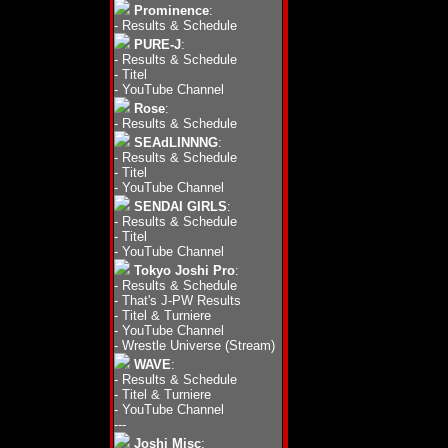
Prominence
:
-
Results & Schedule
PURE-J
:
-
Results & Schedule
-
Titel
-
YouTube Channel
Rose
:
-
Results & Schedule
SEAdLINNNG
:
-
Results & Schedule
-
Titel
-
YouTube Channel
SENDAI GIRLS
:
-
Results & Schedule
-
Titel
-
YouTube Channel
Tokyo Joshi Pro
:
-
Results & Schedule
-
That's J-PW Results
-
Titel & Turniere
-
YouTube Channel
-
Wrestle Universe (Stream)
WAVE
:
-
Results & Schedule
-
Titel & Turniere
-
YouTube Channel
---
Joshi Misc
: