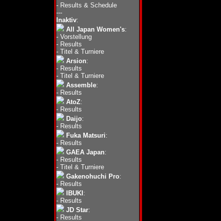
-
Results & Schedule
---
Inaktiv
:
All Japan Women's
:
-
Vorstellung
-
Results
-
Titel & Turniere
Arsion
:
-
Results
-
Titel & Turniere
Assemble
:
-
Results
AtoZ
:
-
Results
Daijo
:
-
Results
Fuka Matsuri
:
-
Results
GAEA Japan
:
-
Results
-
Titel & Turniere
Gakenohuchi Pro
:
-
Results
IBUKI
:
-
Results
JD Star
:
-
Results