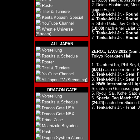
1. Robby Heart & Jason N
2. Daichi Hashimoto, Mens
Roster
gegen Fujita.
Titel & Turniere
3.
Tenka-Ichi Jr. - Round 
Kenta Kobashi Special
4.
Tenka-Ichi Jr. - Round 
YouTube Channel
5. Shito Ueda, Jay Coffe
(18:08)
nach einer Lariat 
Wrestle Universe
6.
Tenka-Ichi Jr. - Round 
(Stream)
7.
Tenka-Ichi Jr. - Round 
ALL JAPAN
Vorstellung
ZERO1, 17.09.2012
(Samur
Results & Schedule
Tokyo Korakuen Hall
Roster
1. Takafumi Ito, Phil Boy
Titel & Turniere
(8:01)
nach einem Small P
YouTube Channel
2.
Tenka-Ichi Jr. - Semi F
3.
Tenka-Ichi Jr. - Semi F
All Japan TV (Streaming)
4.
NWA International Lig
Splash von Guinness gegen 
DRAGON GATE
5. Ryouji Sai, Kohei Sat
Vorstellung
6.
Special Tag Match: S
Results & Schedule
(24:24)
nach dem Sliding 
7.
Tenka-Ichi Jr. - Final
: 
Dragon Gate USA
Dragon Gate NEX
Prime Zone
Mochizuki Buyuden
Roster
Dragon System Alumni