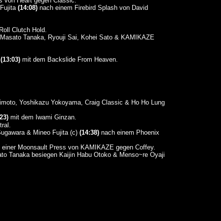
s von Heart gegen Classic.
Fujita
(14:08)
nach einem Firebird Splash von David
oll Clutch Hold.
, Masato Tanaka, Ryouji Sai, Kohei Sato & KAMIKAZE
o
(13:03)
mit dem Backslide From Heaven.
shimoto, Yoshikazu Yokoyama, Craig Classic & Ho Ho Lung
23)
mit dem Iwami Ginzan.
ral.
ugawara & Mineo Fujita (c)
(14:38)
nach einem Phoenix
 einer Moonsault Press von KAMIKAZE gegen Coffey.
sato Tanaka besiegen Kaijin Habu Otoko & Menso~re Oyaji
.