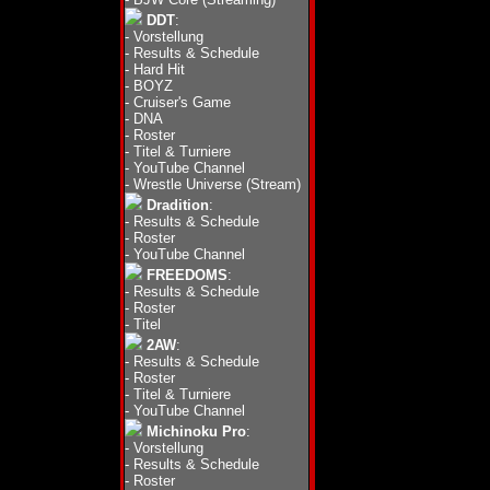
DDT
:
-
Vorstellung
-
Results & Schedule
-
Hard Hit
-
BOYZ
-
Cruiser's Game
-
DNA
-
Roster
-
Titel & Turniere
-
YouTube Channel
-
Wrestle Universe (Stream)
Dradition
:
-
Results & Schedule
-
Roster
-
YouTube Channel
FREEDOMS
:
-
Results & Schedule
-
Roster
-
Titel
2AW
:
-
Results & Schedule
-
Roster
-
Titel & Turniere
-
YouTube Channel
Michinoku Pro
:
-
Vorstellung
-
Results & Schedule
-
Roster