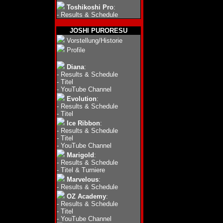
Toshikoshi Pro
:
-
Results & Schedule
JOSHI PURORESU
Vorstellung/Historie
Profile
Diana
:
-
Results & Schedule
-
Titel
-
YouTube Channel
Evolution
:
-
Results & Schedule
-
Titel
Ice Ribbon
:
-
Results & Schedule
-
Titel
-
YouTube Channel
Marigold
:
-
Results & Schedule
-
Titel & Turniere
Marvelous
:
-
Results & Schedule
OZ Academy
:
-
Results & Schedule
-
Titel
-
YouTube Channel