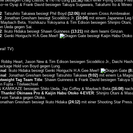
ew besiegen Craig Classic & Ho Ho Lung
(11:32)
nach einer Flying Body Pres
o~re Oyaji & Frank David besiegen Takuya Sugawara, Takafumi Ito & Mineo 
2
: Tatsuhito Takaiwa besiegt Phil Boyd
(12:06)
mit einem Cross Armbreaker.
2
: Jonathan Gresham besiegt Sicodélico Jr.
(10:04)
mit einem Japanese Leg R
y, Maybach Beta, Yoshikazu Yokoyama & Tim Edison besiegen Shinjiro Otani
von Ueda gegen Sai.
2
: Ikuto Hidaka besiegt Shawn Guinness
(13:21)
mit dem Iwami Ginzan.
2
: Genki Horiguchi H.A.Gee.Mee!!
besiegt Kaijin Habu Otok
ai! TV)
d, Robby Heart, Jason New & Tim Edison besiegen Sicodélico Jr., Daichi Ha
ackage Hold von Boyd gegen Lung.
inal
: Ikuto Hidaka besiegt Genki Horiguchi H.A.Gee.Mee!!
(8:
inal
: Jonathan Gresham besiegt Tatsuhito Takaiwa
(9:02)
mit einem La Magist
htweight Tag Team Title
: Shawn Guinness & Frank David besiegen Takuya S
Fujita - Titelwechsel.
o & KAMIKAZE besiegen Shito Ueda, Jay Coffey & Maybach Beta
(16:08)
nach
P Thanks! Okinawa Pro & Kaijin Habu Otoko 4-EVER
: Shinjiro Otani & Ma
D von Tanaka gegen Otoko.
Jonathan Gresham besiegt Ikuto Hidaka
(24:12)
mit einer Shooting Star Press