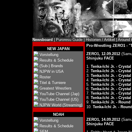
Newsboard
|
Puroresu Guide
|
Historien / Artikel
|
Around 
Pro-Wrestling ZERO1 - "
NEW JAPAN
ZERO1, 12.09.2012
(Samur
Vorstellung
Shinjuku FACE
Results & Schedule
(Sub-) Brands
1.
Tenka-Ichi Jr. - Crysta
2.
Tenka-Ichi Jr. - Crysta
NJPW in USA
3.
Tenka-Ichi Jr. - Crysta
Roster
4.
Tenka-Ichi Jr. - Crysta
Titel & Turniere
5.
Tenka-Ichi Jr. - Crysta
Greatest Wrestlers
6.
Tenka-Ichi Jr. - Crysta
7.
Tenka-Ichi Jr. - Crysta
YouTube Channel (Jap)
8.
Tenka-Ichi Jr. - Crysta
YouTube Channel (US)
9.
Tenka-Ichi Jr. - Round 
NJPW World (Streaming)
10.
Tenka-Ichi Jr. - Roun
NOAH
ZERO1, 14.09.2012
(Samur
Vorstellung
Shinjuku FACE
Results & Schedule
SEM