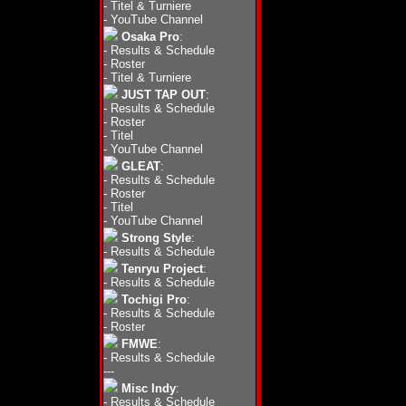
-
Titel & Turniere
-
YouTube Channel
Osaka Pro
:
-
Results & Schedule
-
Roster
-
Titel & Turniere
JUST TAP OUT
:
-
Results & Schedule
-
Roster
-
Titel
-
YouTube Channel
GLEAT
:
-
Results & Schedule
-
Roster
-
Titel
-
YouTube Channel
Strong Style
:
-
Results & Schedule
Tenryu Project
:
-
Results & Schedule
Tochigi Pro
:
-
Results & Schedule
-
Roster
FMWE
:
-
Results & Schedule
---
Misc Indy
:
-
Results & Schedule