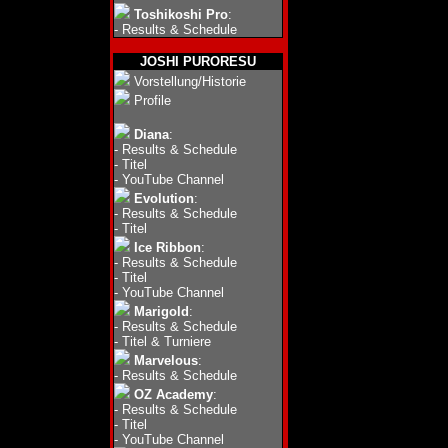
Toshikoshi Pro
:
-
Results & Schedule
JOSHI PURORESU
Vorstellung/Historie
Profile
Diana
:
-
Results & Schedule
-
Titel
-
YouTube Channel
Evolution
:
-
Results & Schedule
-
Titel
Ice Ribbon
:
-
Results & Schedule
-
Titel
-
YouTube Channel
Marigold
:
-
Results & Schedule
-
Titel & Turniere
Marvelous
:
-
Results & Schedule
OZ Academy
:
-
Results & Schedule
-
Titel
-
YouTube Channel