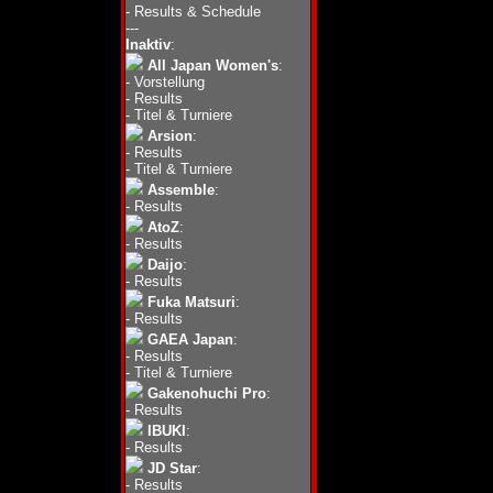
-
Results & Schedule
---
Inaktiv
:
All Japan Women's
:
-
Vorstellung
-
Results
-
Titel & Turniere
Arsion
:
-
Results
-
Titel & Turniere
Assemble
:
-
Results
AtoZ
:
-
Results
Daijo
:
-
Results
Fuka Matsuri
:
-
Results
GAEA Japan
:
-
Results
-
Titel & Turniere
Gakenohuchi Pro
:
-
Results
IBUKI
:
-
Results
JD Star
:
-
Results