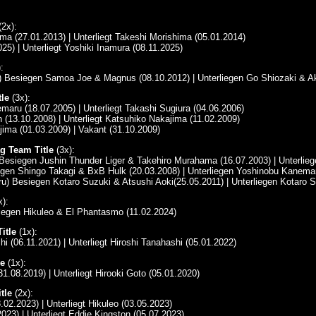
2x):
ma (27.01.2013) | Unterliegt Takeshi Morishima (05.01.2014)
25) | Unterliegt Yoshiki Inamura (08.11.2025)
:
) Besiegen Samoa Joe & Magnus (08.10.2012) | Unterliegen Go Shiozaki & Aki
le
(3x):
aru (18.07.2005) | Unterliegt Takashi Sugiura (04.06.2006)
 (13.10.2008) | Unterliegt Katsuhiko Nakajima (11.02.2009)
ima (01.03.2009) | Vakant (31.10.2009)
g Team Title
(3x):
) Besiegen Jushin Thunder Liger & Takehiro Murahama (16.07.2003) | Unterli
siegen Shingo Takagi & BxB Hulk (20.03.2008) | Unterliegen Yoshinobu Kanema
u) Besiegen Kotaro Suzuki & Atsushi Aoki(25.05.2011) | Unterliegen Kotaro S
):
iegen Hikuleo & El Phantasmo (11.02.2024)
itle
(1x):
hi (06.11.2021) | Unterliegt Hiroshi Tanahashi (05.01.2022)
e
(1x):
31.08.2019) | Unterliegt Hirooki Goto (05.01.2020)
tle
(2x):
.02.2023) | Unterliegt Hikuleo (03.05.2023)
2023) | Unterliegt Eddie Kingston (05.07.2023)