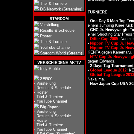
Titel & Turniere
DG Network (Streaming)
TURNIERE
:
STARDOM
-
One Day 6 Man Tag Tea
Vorstellung
einem Jumping Knee Kick
-
GHC Jr. Heavyweight Ta
Results & Schedule
einer Shooting Star Press
Roster
-
Differ Cup 2005
: Naomic
Titel & Turniere
-
Nippon TV Cup Jr. Hea
YouTube Channel
-
Nippon TV Cup Jr. Hea
KENTA gegen Kanemaru.
Stardom World (Stream)
-
NTV Cup Jr. Heavyweig
gegen Edwards.
VERSCHIEDENE AKTIV
-
2 Days Tag Tournament 
Indy Profile
-
Global League 2012
: KE
-
Global Tag League 201
ZERO1
:
Nakajima.
-
Vorstellung
-
New Japan Cup USA 20
-
Results & Schedule
-
Roster
-
Titel & Turniere
-
YouTube Channel
Big Japan
:
-
Vorstellung
-
Results & Schedule
-
Roster
-
Titel & Turniere
-
YouTube Channel
-
BJW Core (Streaming)