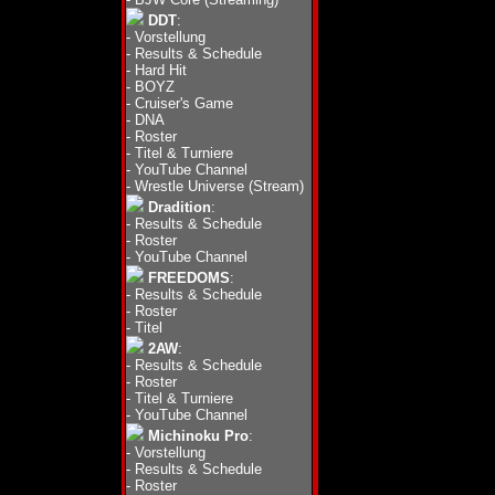
DDT
:
-
Vorstellung
-
Results & Schedule
-
Hard Hit
-
BOYZ
-
Cruiser's Game
-
DNA
-
Roster
-
Titel & Turniere
-
YouTube Channel
-
Wrestle Universe (Stream)
Dradition
:
-
Results & Schedule
-
Roster
-
YouTube Channel
FREEDOMS
:
-
Results & Schedule
-
Roster
-
Titel
2AW
:
-
Results & Schedule
-
Roster
-
Titel & Turniere
-
YouTube Channel
Michinoku Pro
:
-
Vorstellung
-
Results & Schedule
-
Roster