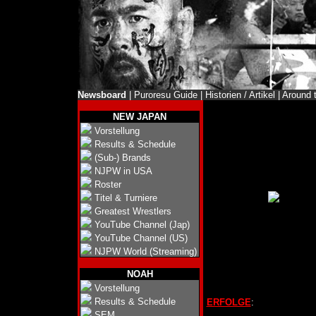
Newsboard
|
Puroresu Guide
|
Historien / Artikel
|
Around 
NEW JAPAN
Vorstellung
Results & Schedule
(Sub-) Brands
NJPW in USA
Roster
Titel & Turniere
Greatest Wrestlers
YouTube Channel (Jap)
YouTube Channel (US)
NJPW World (Streaming)
NOAH
Vorstellung
Results & Schedule
ERFOLGE
:
SEM