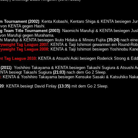
m Tournament (2002)
: Kenta Kobashi, Kentaro Shiga & KENTA besiegen Jun
 von KENTA gegen Hashi.
g Team Title Tournament (2003)
: Naomichi Marufuji & KENTA besiegen Jus
 von Marufuji gegen Murahama.
hi Marufuji & KENTA besiegen Ikuto Hidaka & Minoru Fujita
(35:24)
nach eine
vyweight Tag League 2007
: KENTA & Taiji Ishimori gewannen ein Round-Robi
vyweight Tag League 2008
: KENTA & Taiji Ishimori besiegen Yoshinobu Ka
ht Tag League 2010
: KENTA & Atsushi Aoki besiegen Roderick Strong & Ed
(2011)
: Yoshihiro Takayama & KENTA besiegen Takashi Sugiura & Atsushi A
NTA besiegt Takashi Sugiura
(21:03)
nach dem Go 2 Sleep.
3
: KENTA & Yoshihiro Takayama besiegen Kensuke Sasaki & Katsuhiko Nak
20
: KENTA besiegt David Finlay
(13:35)
mit dem Go 2 Sleep.