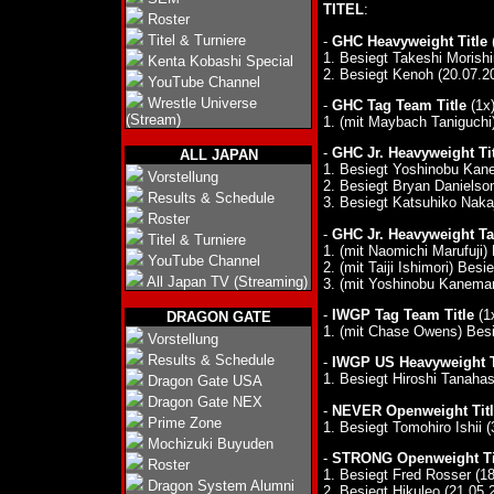
TITEL
:
Roster
Titel & Turniere
-
GHC Heavyweight Title
(
1. Besiegt Takeshi Morishi
Kenta Kobashi Special
2. Besiegt Kenoh (20.07.20
YouTube Channel
Wrestle Universe
-
GHC Tag Team Title
(1x)
(Stream)
1. (mit Maybach Taniguchi
-
GHC Jr. Heavyweight Tit
ALL JAPAN
1. Besiegt Yoshinobu Kanem
Vorstellung
2. Besiegt Bryan Danielson
Results & Schedule
3. Besiegt Katsuhiko Nakaj
Roster
-
GHC Jr. Heavyweight Ta
Titel & Turniere
1. (mit Naomichi Marufuji
YouTube Channel
2. (mit Taiji Ishimori) Be
All Japan TV (Streaming)
3. (mit Yoshinobu Kanemar
-
IWGP Tag Team Title
(1x
DRAGON GATE
1. (mit Chase Owens) Bes
Vorstellung
Results & Schedule
-
IWGP US Heavyweight T
1. Besiegt Hiroshi Tanahas
Dragon Gate USA
Dragon Gate NEX
-
NEVER Openweight Titl
Prime Zone
1. Besiegt Tomohiro Ishii (
Mochizuki Buyuden
-
STRONG Openweight Ti
Roster
1. Besiegt Fred Rosser (18
Dragon System Alumni
2. Besiegt Hikuleo (21.05.