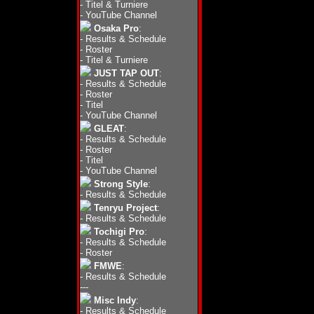
-
Titel & Turniere
-
YouTube Channel
Osaka Pro
:
-
Results & Schedule
-
Roster
-
Titel & Turniere
JUST TAP OUT
:
-
Results & Schedule
-
Roster
-
Titel
-
YouTube Channel
GLEAT
:
-
Results & Schedule
-
Roster
-
Titel
-
YouTube Channel
Strong Style
:
-
Results & Schedule
Tenryu Project
:
-
Results & Schedule
Tochigi Pro
:
-
Results & Schedule
-
Roster
FMWE
:
-
Results & Schedule
---
Misc Indy
:
-
Results & Schedule