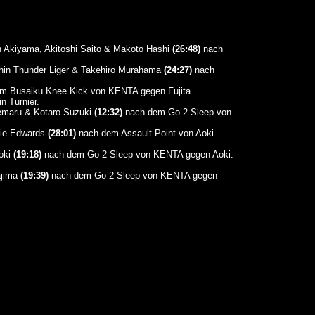
 Akiyama, Akitoshi Saito & Makoto Hashi
(26:48)
nach
hin Thunder Liger & Takehiro Murahama
(24:27)
nach
m Busaiku Knee Kick von KENTA gegen Fujita.
n Turnier.
nemaru & Kotaro Suzuki
(12:32)
nach dem Go 2 Sleep von
die Edwards
(28:01)
nach dem Assault Point von Aoki
oki
(19:18)
nach dem Go 2 Sleep von KENTA gegen Aoki.
ajima
(19:39)
nach dem Go 2 Sleep von KENTA gegen