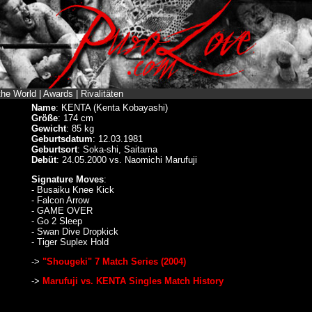
the World
|
Awards
|
Rivalitäten
Name
: KENTA (Kenta Kobayashi)
Größe
: 174 cm
Gewicht
: 85 kg
Geburtsdatum
: 12.03.1981
Geburtsort
: Soka-shi, Saitama
Debüt
: 24.05.2000 vs. Naomichi Marufuji
Signature Moves
:
- Busaiku Knee Kick
- Falcon Arrow
- GAME OVER
- Go 2 Sleep
- Swan Dive Dropkick
- Tiger Suplex Hold
->
"Shougeki" 7 Match Series (2004)
->
Marufuji vs. KENTA Singles Match History