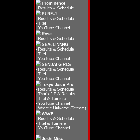
Prominence
:
-
Results & Schedule
PURE-J
:
-
Results & Schedule
-
Titel
-
YouTube Channel
Rose
:
-
Results & Schedule
SEAdLINNNG
:
-
Results & Schedule
-
Titel
-
YouTube Channel
SENDAI GIRLS
:
-
Results & Schedule
-
Titel
-
YouTube Channel
Tokyo Joshi Pro
:
-
Results & Schedule
-
That's J-PW Results
-
Titel & Turniere
-
YouTube Channel
-
Wrestle Universe (Stream)
WAVE
:
-
Results & Schedule
-
Titel & Turniere
-
YouTube Channel
---
Joshi Misc
: