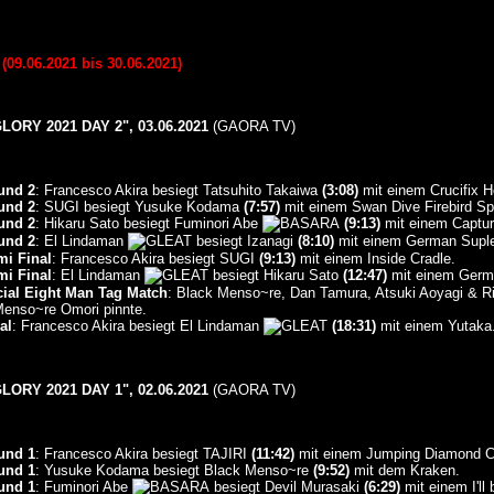
9.06.2021 bis 30.06.2021)
ORY 2021 DAY 2", 03.06.2021
(GAORA TV)
ound 2
: Francesco Akira besiegt Tatsuhito Takaiwa
(3:08)
mit einem Crucifix H
ound 2
: SUGI besiegt Yusuke Kodama
(7:57)
mit einem Swan Dive Firebird Sp
ound 2
: Hikaru Sato besiegt Fuminori Abe
(9:13)
mit einem Captur
ound 2
: El Lindaman
besiegt Izanagi
(8:10)
mit einem German Suple
mi Final
: Francesco Akira besiegt SUGI
(9:13)
mit einem Inside Cradle.
mi Final
: El Lindaman
besiegt Hikaru Sato
(12:47)
mit einem Germ
ecial Eight Man Tag Match
: Black Menso~re, Dan Tamura, Atsuki Aoyagi & R
enso~re Omori pinnte.
al
: Francesco Akira besiegt El Lindaman
(18:31)
mit einem Yutaka
ORY 2021 DAY 1", 02.06.2021
(GAORA TV)
ound 1
: Francesco Akira besiegt TAJIRI
(11:42)
mit einem Jumping Diamond Cu
ound 1
: Yusuke Kodama besiegt Black Menso~re
(9:52)
mit dem Kraken.
ound 1
: Fuminori Abe
besiegt Devil Murasaki
(6:29)
mit einem I'll 