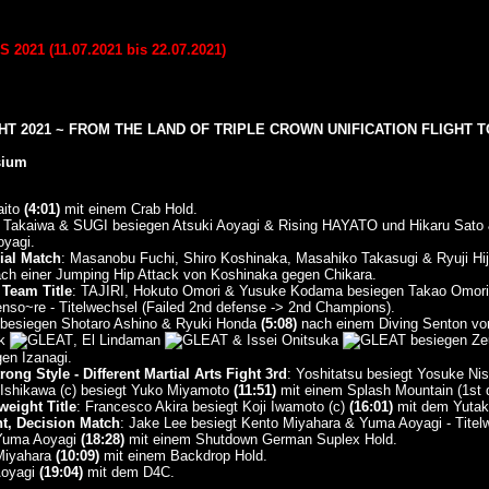
021 (11.07.2021 bis 22.07.2021)
T 2021 ~ FROM THE LAND OF TRIPLE CROWN UNIFICATION FLIGHT TO
sium
aito
(4:01)
mit einem Crab Hold.
to Takaiwa & SUGI besiegen Atsuki Aoyagi & Rising HAYATO und Hikaru Sat
yagi.
al Match
: Masanobu Fuchi, Shiro Koshinaka, Masahiko Takasugi & Ryuji Hi
ch einer Jumping Hip Attack von Koshinaka gegen Chikara.
Team Title
: TAJIRI, Hokuto Omori & Yusuke Kodama besiegen Takao Omori,
so~re - Titelwechsel (Failed 2nd defense -> 2nd Champions).
i besiegen Shotaro Ashino & Ryuki Honda
(5:08)
nach einem Diving Senton vo
wk
, El Lindaman
& Issei Onitsuka
besiegen Ze
en Izanagi.
ng Style - Different Martial Arts Fight 3rd
: Yoshitatsu besiegt Yosuke Ni
i Ishikawa (c) besiegt Yuko Miyamoto
(11:51)
mit einem Splash Mountain (1st 
eight Title
: Francesco Akira besiegt Koji Iwamoto (c)
(16:01)
mit dem Yutaka
ht, Decision Match
: Jake Lee besiegt Kento Miyahara & Yuma Aoyagi - Titel
 Yuma Aoyagi
(18:28)
mit einem Shutdown German Suplex Hold.
 Miyahara
(10:09)
mit einem Backdrop Hold.
Aoyagi
(19:04)
mit dem D4C.