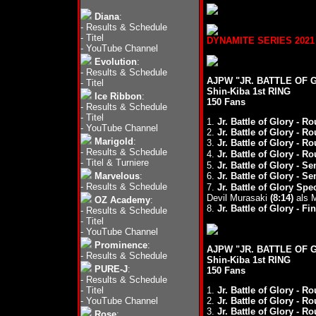
Diana
:
-
Results & Schedule
-
Titel
DYNAMITE SERIES 2021 (0
-
YouTube Channel
Evolution
:
-
Results & Schedule
AJPW "JR. BATTLE OF GL
-
Titel
Shin-Kiba 1st RING
Ice Ribbon
:
150 Fans
-
Results & Schedule
-
Titel
1.
Jr. Battle of Glory - R
-
YouTube Channel
2.
Jr. Battle of Glory - R
Marigold
:
3.
Jr. Battle of Glory - R
-
Results & Schedule
4.
Jr. Battle of Glory - R
-
Titel & Turniere
5.
Jr. Battle of Glory - Se
Marvelous
:
6.
Jr. Battle of Glory - Se
-
Results & Schedule
7.
Jr. Battle of Glory Sp
Devil Murasaki
(8:14)
als M
OZ Academy
:
8.
Jr. Battle of Glory - Fin
-
Results & Schedule
-
Titel
-
YouTube Channel
Prominence
:
AJPW "JR. BATTLE OF GL
-
Results & Schedule
Shin-Kiba 1st RING
PURE-J
:
150 Fans
-
Results & Schedule
-
Titel
1.
Jr. Battle of Glory - R
-
YouTube Channel
2.
Jr. Battle of Glory - R
3.
Jr. Battle of Glory - R
Rose
: