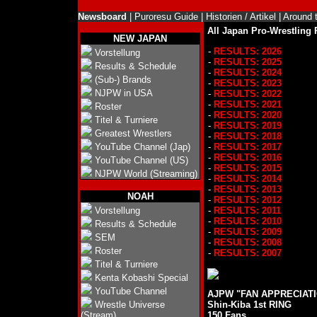
Newsboard
|
Puroresu Guide
|
Historien / Artikel
|
Around 
All Japan Pro-Wrestling 
NEW JAPAN
-
RESULTS: 2026
Vorstellung
-
RESULTS: 2025
Results & Schedule
-
RESULTS: 2024
(Sub-) Brands
-
RESULTS: 2023
NJPW in USA
-
RESULTS: 2022
-
RESULTS: 2021
Roster
-
RESULTS: 2020
Titel & Turniere
-
RESULTS: 2019
Greatest Wrestlers
-
RESULTS: 2018
YouTube Channel (Jap)
-
RESULTS: 2017
-
RESULTS: 2016
YouTube Channel (US)
-
RESULTS: 2015
NJPW World (Streaming)
-
RESULTS: 2014
-
RESULTS: 2013
NOAH
-
RESULTS: 2012
Vorstellung
-
RESULTS: 2011
-
RESULTS: 2010
Results & Schedule
-
RESULTS: 2009
SEM
-
RESULTS: 2008
Roster
-
RESULTS: 2007
Titel & Turniere
Kenta Kobashi Special
YouTube Channel
AJPW "FAN APPRECIATIO
Wrestle Universe
Shin-Kiba 1st RING
(Stream)
150 Fans