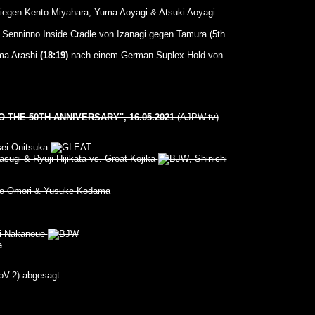
egen Kento Miyahara, Yuma Aoyagi & Atsuki Aoyagi
Senninno Inside Cradle von Izanagi gegen Tamura (5th
ma Arashi
(18:19)
nach einem German Suplex Hold von
 THE 50TH ANNIVERSARY", 16.05.2021
(AJPW.tv)
ei Onitsuka
sugi & Ryuji Hijikata vs. Great Kojika
, Shinichi
kuto Omori & Yusuke Kodama
i Nakanoue
a
V-2) abgesagt.