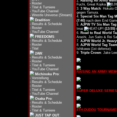
2.
Raising An Army Memor
-
Roster
Fuchi, Great Kojika
-
Titel & Turniere
3.
3 Way Match
: Hokuto 
-
YouTube Channel
gegen Tamura.
-
Wrestle Universe (Stream)
4.
Special Six Man Tag M
Dradition
:
(7:40)
nach dem End Game
-
Results & Schedule
5.
AJPW TV Six Man Tag 
-
Roster
Imai
(13:55)
n
-
YouTube Channel
6.
Road to Real World Ta
FREEDOMS
:
Arashi, Jun Saito & Rei S
-
Results & Schedule
7.
AJPW World Jr. Heavyw
-
Roster
8.
AJPW World Tag Team 
-
Titel
Ishikawa (1st defense).
9.
Triple Crown
: Jake Lee
2AW
:
-
Results & Schedule
-
Roster
-
Titel & Turniere
-
YouTube Channel
RAISING AN ARMY MEMORI
Michinoku Pro
:
-
Vorstellung
-
Results & Schedule
-
Roster
-
Titel & Turniere
SUPER DELUXE SERIES 20
-
YouTube Channel
Osaka Pro
:
-
Results & Schedule
-
Roster
8TH OUDOU TOURNAMENT (
-
Titel & Turniere
JUST TAP OUT
: