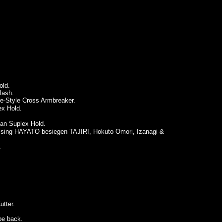
old.
lash.
e-Style Cross Armbreaker.
x Hold.
an Suplex Hold.
ising HAYATO besiegen TAJIRI, Hokuto Omori, Izanagi &
.
tter.
be back.