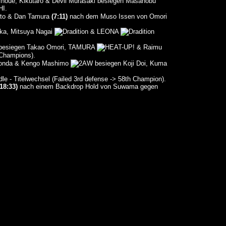
 Inoue, Kikutaro & Devil Murasaki besiegen Masanobu
HI.
ato & Dan Tamura
(7:11)
nach dem Muso Issen von Omori
aka, Mitsuya Nagai
& LEONA
ki besiegen Takao Omori, TAMURA
& Raimu
 Champions).
 Honda & Kengo Mashimo
besiegen Koji Doi, Kuma
le - Titelwechsel (Failed 3rd defense -> 58th Champion).
(18:33)
nach einem Backdrop Hold von Suwama gegen