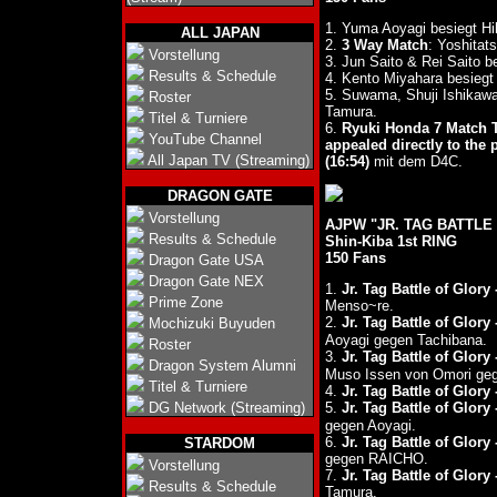
1. Yuma Aoyagi besiegt H
ALL JAPAN
2.
3 Way Match
: Yoshitat
Vorstellung
3. Jun Saito & Rei Saito 
Results & Schedule
4. Kento Miyahara besiegt
5. Suwama, Shuji Ishikaw
Roster
Tamura.
Titel & Turniere
6.
Ryuki Honda 7 Match Tr
YouTube Channel
appealed directly to the p
All Japan TV (Streaming)
(16:54)
mit dem D4C.
DRAGON GATE
Vorstellung
AJPW "JR. TAG BATTLE 
Results & Schedule
Shin-Kiba 1st RING
150 Fans
Dragon Gate USA
Dragon Gate NEX
1.
Jr. Tag Battle of Glory
Prime Zone
Menso~re.
2.
Jr. Tag Battle of Glory
Mochizuki Buyuden
Aoyagi gegen Tachibana.
Roster
3.
Jr. Tag Battle of Glory
Dragon System Alumni
Muso Issen von Omori ge
Titel & Turniere
4.
Jr. Tag Battle of Glory
DG Network (Streaming)
5.
Jr. Tag Battle of Glory
gegen Aoyagi.
6.
Jr. Tag Battle of Glory
STARDOM
gegen RAICHO.
Vorstellung
7.
Jr. Tag Battle of Glory 
Results & Schedule
Tamura.