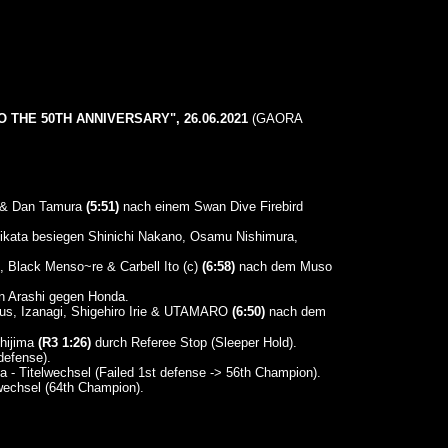
 THE 50TH ANNIVERSARY", 26.06.2021
(GAORA
o & Dan Tamura
(5:51)
nach einem Swan Dive Firebird
jikata besiegen Shinichi Nakano, Osamu Nishimura,
 Black Menso~re & Carbell Ito (c)
(6:58)
nach dem Muso
n Arashi gegen Honda.
us, Izanagi, Shigehiro Irie & UTAMARO
(6:50)
nach dem
shijima
(R3 1:26)
durch Referee Stop (Sleeper Hold).
defense).
 - Titelwechsel (Failed 1st defense -> 56th Champion).
wechsel (64th Champion).