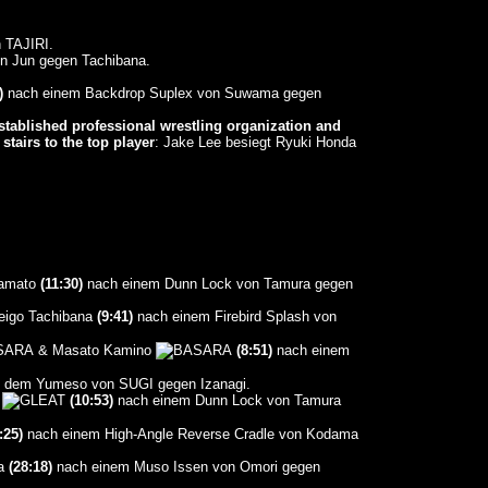
 TAJIRI.
 Jun gegen Tachibana.
)
nach einem Backdrop Suplex von Suwama gegen
established professional wrestling organization and
 stairs to the top player
: Jake Lee besiegt Ryuki Honda
Yamato
(11:30)
nach einem Dunn Lock von Tamura gegen
eigo Tachibana
(9:41)
nach einem Firebird Splash von
& Masato Kamino
(8:51)
nach einem
 dem Yumeso von SUGI gegen Izanagi.
a
(10:53)
nach einem Dunn Lock von Tamura
:25)
nach einem High-Angle Reverse Cradle von Kodama
ra
(28:18)
nach einem Muso Issen von Omori gegen