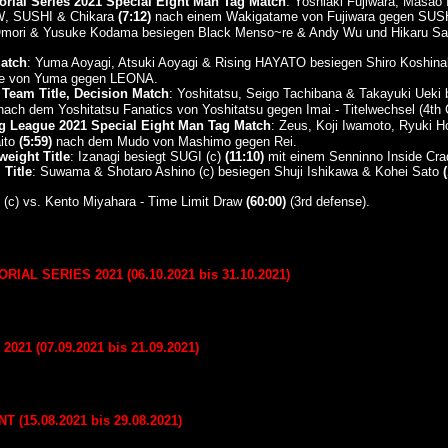
ial Series 2021 Special Eight Man Tag Match
: Yoshiaki Fujiwara, Masao
, SUSHI & Chikara
(7:12)
nach einem Wakigatame von Fujiwara gegen SUS
Omori & Yusuke Kodama besiegen Black Menso~re & Andy Wu und Hikaru S
atch
: Yuma Aoyagi, Atsuki Aoyagi & Rising HAYATO besiegen Shiro Koshin
 von Yuma gegen LEONA.
Team Title, Decision Match
: Yoshitatsu, Seigo Tachibana & Takayuki Ue
ach dem Yoshitatsu Fanatics von Yoshitatsu gegen Imai - Titelwechsel (4th
g League 2021 Special Eight Man Tag Match
: Zeus, Koji Iwamoto, Ryuki
aito
(5:59)
nach dem Mudo von Mashimo gegen Rei.
eight Title
: Izanagi besiegt SUGI (c)
(11:10)
mit einem Senninno Inside Crad
Title
: Suwama & Shotaro Ashino (c) besiegen Shuji Ishikawa & Kohei Sato
 (c) vs. Kento Miyahara - Time Limit Draw
(60:00)
(3rd defense).
AL SERIES 2021 (06.10.2021 bis 31.10.2021)
21 (07.09.2021 bis 21.09.2021)
15.08.2021 bis 29.08.2021)