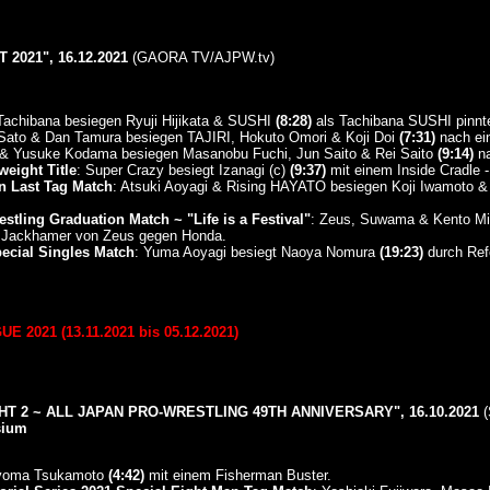
2021", 16.12.2021
(GAORA TV/AJPW.tv)
Tachibana besiegen Ryuji Hijikata & SUSHI
(8:28)
als Tachibana SUSHI pinnt
 Sato & Dan Tamura besiegen TAJIRI, Hokuto Omori & Koji Doi
(7:31)
nach ei
 & Yusuke Kodama besiegen Masanobu Fuchi, Jun Saito & Rei Saito
(9:14)
na
eight Title
: Super Crazy besiegt Izanagi (c)
(9:37)
mit einem Inside Cradle -
on Last Tag Match
: Atsuki Aoyagi & Rising HAYATO besiegen Koji Iwamoto 
stling Graduation Match ~ "Life is a Festival"
: Zeus, Suwama & Kento Miy
Jackhamer von Zeus gegen Honda.
ecial Singles Match
: Yuma Aoyagi besiegt Naoya Nomura
(19:23)
durch Ref
2021 (13.11.2021 bis 05.12.2021)
T 2 ~ ALL JAPAN PRO-WRESTLING 49TH ANNIVERSARY", 16.10.2021
(
sium
 Ryoma Tsukamoto
(4:42)
mit einem Fisherman Buster.