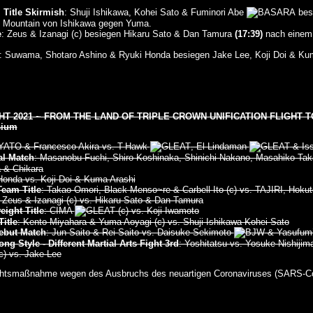
Title Skirmish
: Shuji Ishikawa, Kohei Sato & Fuminori Abe
besi
 Mountain von Ishikawa gegen Yuma.
e
: Zeus & Izanagi (c) besiegen Hikaru Sato & Dan Tamura
(17:39)
nach einem 
: Suwama, Shotaro Ashino & Ryuki Honda besiegen Jake Lee, Koji Doi & Ku
T 2021 ~ FROM THE LAND OF TRIPLE CROWN UNIFICATION FLIGHT TO
sium
HAYATO & Francesco Akira vs. T-Hawk
, El Lindaman
& Iss
l Match
: Masanobu Fuchi, Shiro Koshinaka, Shinichi Nakano, Masahiko Taka
 & Chikara
Honda vs. Koji Doi & Kuma Arashi
eam Title
: Takao Omori, Black Menso~re & Carbell Ito (c) vs. TAJIRI, Ho
: Zeus & Izanagi (c) vs. Hikaru Sato & Dan Tamura
ight Title
: CIMA
(c) vs. Koji Iwamoto
itle
: Kento Miyahara & Yuma Aoyagi (c) vs. Shuji Ishikawa Kohei Sato
Debut Match
: Jun Saito & Rei Saito vs. Daisuke Sekimoto
& Yasufum
g Style - Different Martial Arts Fight 3rd
: Yoshitatsu vs. Yosuke Nishijim
c) vs. Jake Lee
chtsmaßnahme wegen des Ausbruchs des neuartigen Coronaviruses (SARS-Co