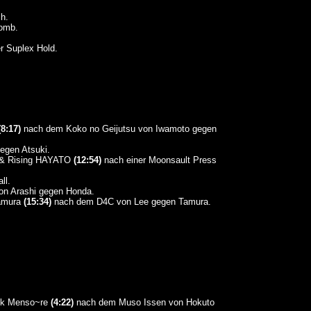
h.
Bomb.
r Suplex Hold.
(8:17)
nach dem Koko no Geijutsu von Iwamoto gegen
egen Atsuki.
a & Rising HAYATO
(12:54)
nach einer Moonsault Press
ll.
on Arashi gegen Honda.
Tamura
(15:34)
nach dem D4C von Lee gegen Tamura.
ack Menso~re
(4:22)
nach dem Muso Issen von Hokuto