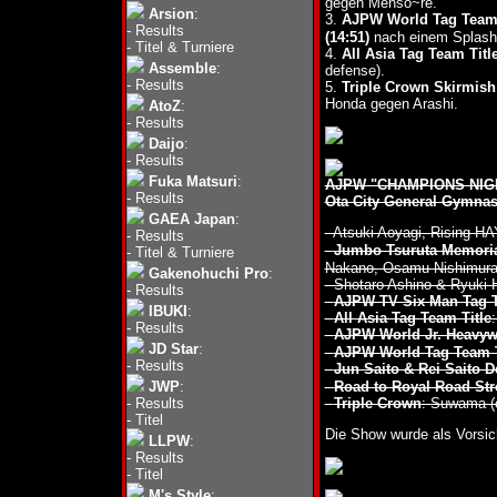
gegen Menso~re.
Arsion
:
3.
AJPW World Tag Team 
-
Results
(14:51)
nach einem Splash
-
Titel & Turniere
4.
All Asia Tag Team Titl
Assemble
:
defense).
-
Results
5.
Triple Crown Skirmish
Honda gegen Arashi.
AtoZ
:
-
Results
Daijo
:
-
Results
Fuka Matsuri
:
AJPW "CHAMPIONS NIGH
-
Results
Ota City General Gymna
GAEA Japan
:
- Atsuki Aoyagi, Rising 
-
Results
-
Jumbo Tsuruta Memoria
-
Titel & Turniere
Nakano, Osamu Nishimura
Gakenohuchi Pro
:
- Shotaro Ashino & Ryuki 
-
Results
-
AJPW TV Six Man Tag T
IBUKI
:
-
All Asia Tag Team Title
-
Results
-
AJPW World Jr. Heavywe
JD Star
:
-
AJPW World Tag Team T
-
Results
-
Jun Saito & Rei Saito 
JWP
:
-
Road to Royal Road Stron
-
Results
-
Triple Crown
: Suwama (
-
Titel
Die Show wurde als Vorsi
LLPW
:
-
Results
-
Titel
M's Style
: