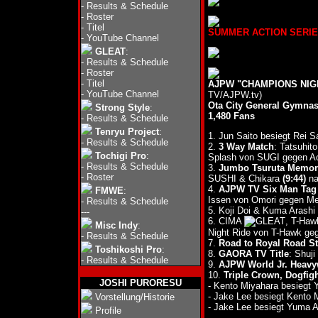
-
Results & Schedule
-
Roster
-
Titel
SUMMER ACTION SERIES 2
-
YouTube Channel
GLEAT
:
-
Results & Schedule
-
Roster
-
Titel
AJPW "CHAMPIONS NIGH
-
YouTube Channel
TV/AJPW.tv)
Ota City General Gymna
Strong Style
:
1,480 Fans
-
Results & Schedule
Tenryu Project
:
1. Jun Saito besiegt Rei S
-
Results & Schedule
2.
3 Way Match
: Tatsuhi
Tochigi Pro
:
Splash von SUGI gegen Ao
-
Results & Schedule
3.
Jumbo Tsuruta Memori
-
Roster
SUSHI & Chikara
(9:44)
na
4.
AJPW TV Six Man Tag 
FMWE
:
Issen von Omori gegen Men
-
Results & Schedule
5. Koji Doi & Kuma Arash
---
6. CIMA
, T-Ha
Misc Indy
:
Night Ride von T-Hawk geg
-
Results & Schedule
7.
Road to Royal Road Stro
Toshikoshi Pro
:
8.
GAORA TV Title
: Shuj
-
Results & Schedule
9.
AJPW World Jr. Heavyw
10.
Triple Crown, Dogfig
JOSHI PURORESU
- Kento Miyahara besiegt
- Jake Lee besiegt Kento
Vorstellung/Historie
- Jake Lee besiegt Yuma 
Profile