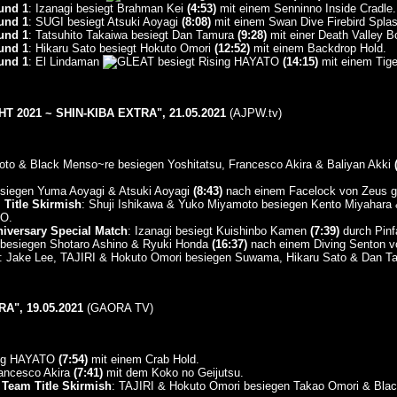
ound 1
: Izanagi besiegt Brahman Kei
(4:53)
mit einem Senninno Inside Cradle.
ound 1
: SUGI besiegt Atsuki Aoyagi
(8:08)
mit einem Swan Dive Firebird Splas
ound 1
: Tatsuhito Takaiwa besiegt Dan Tamura
(9:28)
mit einer Death Valley 
ound 1
: Hikaru Sato besiegt Hokuto Omori
(12:52)
mit einem Backdrop Hold.
ound 1
: El Lindaman
besiegt Rising HAYATO
(14:15)
mit einem Tige
 2021 ~ SHIN-KIBA EXTRA", 21.05.2021
(AJPW.tv)
oto & Black Menso~re besiegen Yoshitatsu, Francesco Akira & Baliyan Akki
besiegen Yuma Aoyagi & Atsuki Aoyagi
(8:43)
nach einem Facelock von Zeus g
Title Skirmish
: Shuji Ishikawa & Yuko Miyamoto besiegen Kento Miyahar
O.
niversary Special Match
: Izanagi besiegt Kuishinbo Kamen
(7:39)
durch Pinfa
i besiegen Shotaro Ashino & Ryuki Honda
(16:37)
nach einem Diving Senton v
: Jake Lee, TAJIRI & Hokuto Omori besiegen Suwama, Hikaru Sato & Dan 
", 19.05.2021
(GAORA TV)
sing HAYATO
(7:54)
mit einem Crab Hold.
rancesco Akira
(7:41)
mit dem Koko no Geijutsu.
Team Title Skirmish
: TAJIRI & Hokuto Omori besiegen Takao Omori & Bl