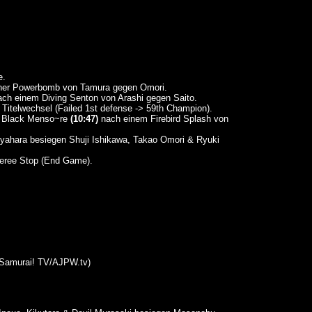
e.
ner Powerbomb von Tamura gegen Omori.
ch einem Diving Senton von Arashi gegen Saito.
 Titelwechsel (Failed 1st defense -> 59th Champion).
& Black Menso~re
(10:47)
nach einem Firebird Splash von
ahara besiegen Shuji Ishikawa, Takao Omori & Ryuki
eree Stop (End Game).
Samurai! TV/AJPW.tv)