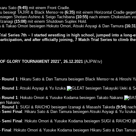
ikaru Sato
(9:45)
mit einem Front Cradle.
su besiegt TAJIRI & Black Menso~re
(6:35)
mit einem Horizontal Cradle gegen
besiegen Shotaro Ashino & Seigo Tachibana
(10:55)
nach einem Chokeslam von
 Izanagi
(15:08)
mit einem Shutdown Suplex Hold.
a & Takao Omori besiegen Hokuto Omori, Atsuki Aoyagi & Dan Tamura
(16:31
ial Series 7th ~ I started wrestling in high school, jumped into a long-
articipation, and after officially joining, 7 Match Trial Series to climb the
OF GLORY TOURNAMENT 2021", 26.12.2021
(AJPW.tv)
 - Round 1
: Hikaru Sato & Dan Tamura besiegen Black Menso~re & Hiroshi 
 - Round 1
: Atsuki Aoyagi & Yu Iizuka
besiegen Takayuki Ueki & S
 - Round 1
: Hokuto Omori & Yusuke Kodama besiegen Takato Nakano
gen Nakano.
 - Round 1
: SUGI & RAICHO besiegen Izanagi & Masashi Takeda
(9:54)
nach
 - Semi Final
: Hikaru Sato & Dan Tamura besiegen Atsuki Aoyagi & Yu Iizuk
 - Semi Final
: Hokuto Omori & Yusuke Kodama besiegen SUGI & RAICHO
(8
- Final
: Hokuto Omori & Yusuke Kodama besiegen Hikaru Sato & Dan Tamu