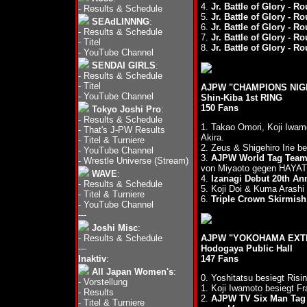
4.
Jr. Battle of Glory - R
-
Results & Schedule
5.
Jr. Battle of Glory - R
SEAdLINNNG
:
6.
Jr. Battle of Glory - R
-
Results & Schedule
7.
Jr. Battle of Glory - R
-
Titel
8.
Jr. Battle of Glory - R
-
YouTube Channel
SENDAI GIRLS
:
-
Results & Schedule
-
Titel
AJPW "CHAMPIONS NIGHT
-
YouTube Channel
Shin-Kiba 1st RING
150 Fans
Tokyo Joshi Pro
:
-
Results & Schedule
1. Takao Omori, Koji Iwam
-
That's J-PW Results
Akira.
-
Titel & Turniere
2. Zeus & Shigehiro Irie 
-
YouTube Channel
3.
AJPW World Tag Team 
-
Wrestle Universe (Stream)
von Miyaoto gegen HAYAT
WAVE
:
4.
Izanagi Debut 20th An
-
Results & Schedule
5. Koji Doi & Kuma Arash
-
Titel & Turniere
6.
Triple Crown Skirmish
-
YouTube Channel
---
Joshi Misc
:
-
Results & Schedule
AJPW "YOKOHAMA EXTRA
---
Hodogaya Public Hall
Inaktiv
:
147 Fans
All Japan Women's
:
0. Yoshitatsu besiegt Ri
-
Vorstellung
1. Koji Iwamoto besiegt F
-
Results
2.
AJPW TV Six Man Tag 
-
Titel & Turniere