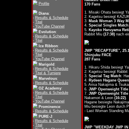
Profile
170 Fans
1. Misaki Ohata besiegt Y
Diana
:
2. Kagetsu besiegt KAZU
-
Results & Schedule
3.
Mask Woman 3 Way M
-
Titel
4.
Special Singles Match
-
YouTube Channel
5.
Kayoko Haruyama Reti
Evolution
:
Rabbit Miu
(17:38)
nach ei
-
Results & Schedule
-
Titel
Ice Ribbon
:
-
Results & Schedule
JWP "RECAPTURE", 25.1
-
Titel
Shinjuku FACE
-
YouTube Channel
287 Fans
Marigold
:
1. Hikaru Shida besiegt Y
-
Results & Schedule
2. Kagetsu besiegt Rabbit
-
Titel & Turniere
3.
Special Tag Match
: Ha
Marvelous
:
4.
Rydeen Hagane Queen 
-
Results & Schedule
5. Arisa Nakajima & Tsuk
OZ Academy
:
6.
JWP Openweight Title
-
Results & Schedule
7.
JWP Openweight Title 
-
Titel
Nakamori & Leon
(16:22)
.
-
YouTube Channel
Hagane besiegte Nakajima 
Miu besiegte Leon durch P
Prominence
:
- Last Woman Standing Ma
-
Results & Schedule
PURE-J
:
-
Results & Schedule
-
Titel
JWP "WEEKDAY JWP IN H