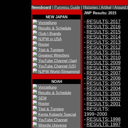
Newsboard
|
Puroresu Guide
|
Historien / Artikel
|
Around 
JWP Results: 2015
NEW JAPAN
-
RESULTS: 2017
Vorstellung
-
RESULTS: 2016
Results & Schedule
-
RESULTS: 2015
(Sub-) Brands
-
RESULTS: 2014
NJPW in USA
-
RESULTS: 2013
Roster
-
RESULTS: 2012
Titel & Turniere
-
RESULTS: 2011
Greatest Wrestlers
-
RESULTS: 2010
YouTube Channel (Jap)
-
RESULTS: 2009
YouTube Channel (US)
-
RESULTS: 2008
NJPW World (Streaming)
-
RESULTS: 2007
-
RESULTS: 2006
NOAH
-
RESULTS: 2005
Vorstellung
-
RESULTS: 2004
Results & Schedule
-
RESULTS: 2003
SEM
-
RESULTS: 2002
Roster
-
RESULTS: 2001
- RESULTS:
Titel & Turniere
1999~2000
Kenta Kobashi Special
-
RESULTS: 1998
YouTube Channel
-
RESULTS: 1997
Wrestle Universe