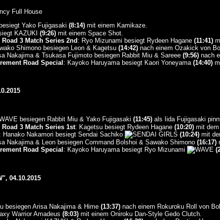
ncy Full House
esiegt Yako Fujigasaki
(8:14)
mit einem Kamikaze.
esiegt KAZUKI
(9:26)
mit einem Space Shot.
Road 3 Match Series 2nd
: Ryo Mizunami besiegt Rydeen Hagane
(11:41)
mi
wako Shimono besiegen Leon & Kagetsu
(14:42)
nach einem Ozakick von Bol
isa Nakajima & Tsukasa Fujimoto besiegen Rabbit Miu & Sareee
(9:56)
nach e
rement Road Special
: Kayoko Haruyama besiegt Kaori Yoneyama
(14:40)
mi
0.2015
besiegen Rabbit Miu & Yako Fujigasaki
(11:45)
als Iida Fujigasaki pinn
Road 3 Match Series 1st
: Kagetsu besiegt Rydeen Hagane
(10:20)
mit dem 
: Hanako Nakamori besiegt Sendai Sachiko
(10:24)
mit de
isa Nakajima & Leon besiegen Command Bolshoi & Sawako Shimono
(16:17)
n
rement Road Special
: Kayoko Haruyama besiegt Ryo Mizunami
(
, 04.10.2015
iu besiegen Arisa Nakajima & Hime
(13:37)
nach einem Rokuroku Roll von Bol
laxy Warrior Amadeus
(8:03)
mit einem Oniroku Dan-Style Gedo Clutch.