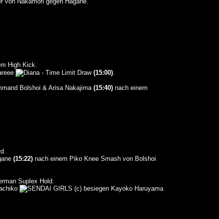
 von Nakamori gegen Hagane.
em High Kick.
areee
- Time Limit Draw
(15:00)
.
mmand Bolshoi & Arisa Nakajima
(15:40)
nach einem
d.
gane
(15:22)
nach einem Piko Knee Smash von Bolshoi
erman Suplex Hold.
achiko
(c) besiegen Kayoko Haruyama