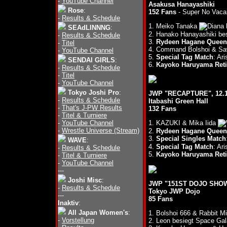
-
YouTube Channel
Asakusa Hanayashiki
Rose
:
152 Fans
- Super No Vaca
-
Results & Schedule
1. Meiko Tanaka
b
SEAdLINNNG
:
2. Hanako Hanayashiki b
-
Results & Schedule
3.
Rydeen Hagane Queen 
-
Titel
4. Command Bolshoi & Sa
-
YouTube Channel
5.
Special Tag Match
: Ar
SENDAI GIRLS
:
6.
Kayoko Haruyama Reti
-
Results & Schedule
-
Titel
-
YouTube Channel
Tokyo Joshi Pro
:
JWP "RECAPTURE", 12.1
-
Results & Schedule
Itabashi Green Hall
-
That's J-PW Results
132 Fans
-
Titel & Turniere
-
YouTube Channel
1. KAZUKI & Mika Iida
-
Wrestle Universe (Stream)
2.
Rydeen Hagane Queen 
3.
Special Singles Match
WAVE
:
4.
Special Tag Match
: Ar
-
Results & Schedule
5.
Kayoko Haruyama Reti
-
Titel & Turniere
-
YouTube Channel
---
Joshi Misc
:
JWP "151ST DOJO SHOW"
-
Results & Schedule
Tokyo JWP Dojo
---
85 Fans
Inaktiv
:
All Japan Women's
:
1. Bolshoi 666 & Rabbit M
-
Vorstellung
2. Leon besiegt Space Ga