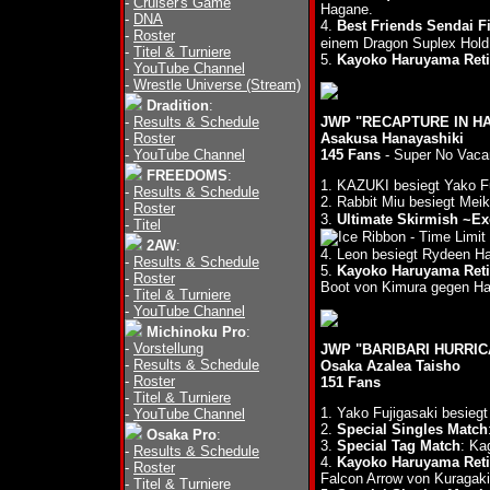
-
Cruiser's Game
Hagane.
-
DNA
4.
Best Friends Sendai Fi
-
Roster
einem Dragon Suplex Hold
-
Titel & Turniere
5.
Kayoko Haruyama Reti
-
YouTube Channel
-
Wrestle Universe (Stream)
Dradition
:
-
Results & Schedule
JWP "RECAPTURE IN HAN
-
Roster
Asakusa Hanayashiki
-
YouTube Channel
145 Fans
- Super No Vaca
FREEDOMS
:
1. KAZUKI besiegt Yako F
-
Results & Schedule
2. Rabbit Miu besiegt Me
-
Roster
3.
Ultimate Skirmish ~E
-
Titel
- Time Limi
2AW
:
4. Leon besiegt Rydeen 
-
Results & Schedule
5.
Kayoko Haruyama Reti
-
Roster
Boot von Kimura gegen H
-
Titel & Turniere
-
YouTube Channel
Michinoku Pro
:
-
Vorstellung
JWP "BARIBARI HURRICA
-
Results & Schedule
Osaka Azalea Taisho
-
Roster
151 Fans
-
Titel & Turniere
1. Yako Fujigasaki besieg
-
YouTube Channel
2.
Special Singles Match
Osaka Pro
:
3.
Special Tag Match
: Ka
-
Results & Schedule
4.
Kayoko Haruyama Ret
-
Roster
Falcon Arrow von Kuragak
-
Titel & Turniere