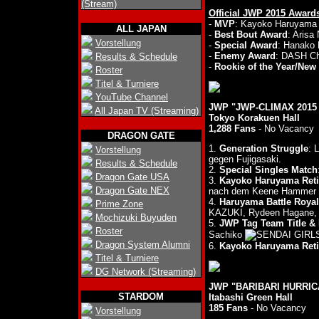
(Stream)
Official JWP 2015 Award
-
MVP
: Kayoko Haruyama
ALL JAPAN
-
Best Bout Award
: Arisa
Vorstellung
-
Special Award
: Hanako
-
Enemy Award
: DASH Ch
Results & Schedule
-
Rookie of the Year/Ne
Roster
Titel & Turniere
YouTube Channel
JWP "JWP-CLIMAX 2015
All Japan TV (Streaming)
Tokyo Korakuen Hall
1,288 Fans
- No Vacancy
DRAGON GATE
1.
Generation Struggle
: 
Vorstellung
gegen Fujigasaki.
Results & Schedule
2.
Special Singles Match
Dragon Gate USA
3.
Kayoko Haruyama Reti
Dragon Gate NEX
nach dem Keene Hammer v
4.
Haruyama Battle Royal
Prime Zone
KAZUKI, Rydeen Hagane, H
Mochizuki Buyuden
5.
JWP Tag Team Title & 
Roster
Sachiko
Dragon System Alumni
6.
Kayoko Haruyama Reti
Titel & Turniere
DG Network (Streaming)
JWP "BARIBARI HURRICAN
STARDOM
Itabashi Green Hall
185 Fans
- No Vacancy
Vorstellung