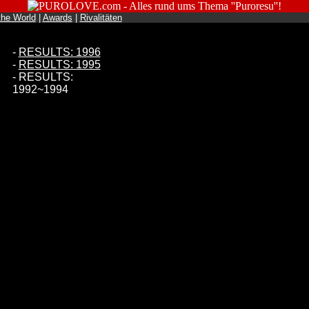
the World
|
Awards
|
Rivalitäten
-
RESULTS: 1996
-
RESULTS: 1995
- RESULTS:
1992~1994