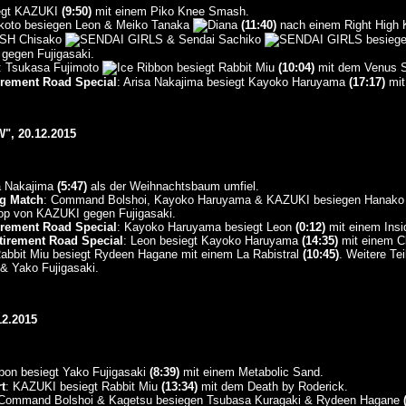
egt KAZUKI
(9:50)
mit einem Piko Knee Smash.
koto besiegen Leon & Meiko Tanaka
(11:40)
nach einem Right High 
ASH Chisako
& Sendai Sachiko
besiege
gegen Fujigasaki.
: Tsukasa Fujimoto
besiegt Rabbit Miu
(10:04)
mit dem Venus S
rement Road Special
: Arisa Nakajima besiegt Kayoko Haruyama
(17:17)
mit
, 20.12.2015
sa Nakajima
(5:47)
als der Weihnachtsbaum umfiel.
g Match
: Command Bolshoi, Kayoko Haruyama & KAZUKI besiegen Hanako 
op von KAZUKI gegen Fujigasaki.
rement Road Special
: Kayoko Haruyama besiegt Leon
(0:12)
mit einem Insi
irement Road Special
: Leon besiegt Kayoko Haruyama
(14:35)
mit einem C
Rabbit Miu besiegt Rydeen Hagane mit einem La Rabistral
(10:45)
. Weitere T
 Yako Fujigasaki.
2.2015
besiegt Yako Fujigasaki
(8:39)
mit einem Metabolic Sand.
t
: KAZUKI besiegt Rabbit Miu
(13:34)
mit dem Death by Roderick.
 Command Bolshoi & Kagetsu besiegen Tsubasa Kuragaki & Rydeen Hagane