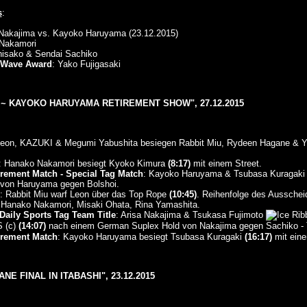
s
:
 Nakajima vs. Kayoko Haruyama (23.12.2015)
 Nakamori
isako & Sendai Sachiko
w Wave Award
: Yako Fujigasaki
 ~ KAYOKO HARUYAMA RETIREMENT SHOW", 27.12.2015
Leon, KAZUKI & Megumi Yabushita besiegen Rabbit Miu, Rydeen Hagane & Y
: Hanako Nakamori besiegt Kyoko Kimura
(8:17)
mit einem Street.
rement Match - Special Tag Match
: Kayoko Haruyama & Tsubasa Kuragaki
on Haruyama gegen Bolshoi.
: Rabbit Miu warf Leon über das Top Rope
(10:45)
. Reihenfolge des Ausschei
anako Nakamori, Misaki Ohata, Rina Yamashita.
Daily Sports Tag Team Title
: Arisa Nakajima & Tsukasa Fujimoto
(c)
(14:07)
nach einem German Suplex Hold von Nakajima gegen Sachiko - T
rement Match
: Kayoko Haruyama besiegt Tsubasa Kuragaki
(16:17)
mit eine
E FINAL IN ITABASHI", 23.12.2015