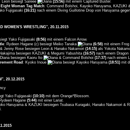
: Leon besiegt Sareee
(15:56)
mit einem Captured Buster.
 Eight Woman Tag Match
: Command Bolshoi, Kayoko Haruyama, KAZUKI &
ako Fujigasaki
(16:21)
nach einem Diving Guillotine Drop von Haruyama gege
D WOMEN'S WRESTLING", 20.11.2015
iegt Yako Fujigasaki
(8:56)
mit einem Falcon Arrow.
tle
: Rydeen Hagane (c) besiegt Meiko Tanaka
(6:58)
mit einem Frog 
& Jenny Rose besiegen Leon & Hanako Nakamori
(14:15)
als Yokota Nakamor
 Nakajima besiegen KAZUKI & Megumi Yabushita
(16:57)
nach einem Dragon S
besiegen Kaoru Ito
& Command Bolshoi
(17:37)
nach einem La
irement Road
: Kyoko Inoue
besiegt Kayoko Haruyama
(18:51)
mit d
, 20.12.2015
ncy
gt Yako Fujigasaki
(10:10)
mit dem Orange*Blossom.
t Rydeen Hagane
(5:44)
mit einer Lariat.
oko Haruyama & KAZUKI besiegen Tsubasa Kuragaki, Hanako Nakamori & R
.
1.2015