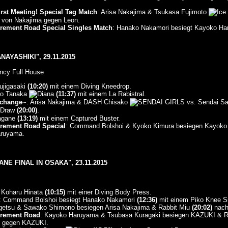
rst Meeting! Special Tag Match
: Arisa Nakajima & Tsukasa Fujimoto
 von Nakajima gegen Leon.
rement Road Special Singles Match
: Hanako Nakamori besiegt Kayoko H
AYASHIKI", 29.11.2015
ncy Full House
ujigasaki
(10:20)
mit einem Diving Kneedrop.
iko Tanaka
(11:37)
mit einem La Rabistral.
xchange~
: Arisa Nakajima & DASH Chisako
vs. Sendai S
t Draw
(20:00)
.
Hagane
(13:19)
mit einem Captured Buster.
rement Road Special
: Command Bolshoi & Kyoko Kimura besiegen Kayok
aruyama.
NE FINAL IN OSAKA", 23.11.2015
t Koharu Hinata
(10:15)
mit einer Diving Body Press.
: Command Bolshoi besiegt Hanako Nakamori
(12:36)
mit einem Piko Knee 
getsu & Sawako Shimono besiegen Arisa Nakajima & Rabbit Miu
(20:02)
nach
irement Road
: Kayoko Haruyama & Tsubasa Kuragaki besiegen KAZUKI &
i gegen KAZUKI.