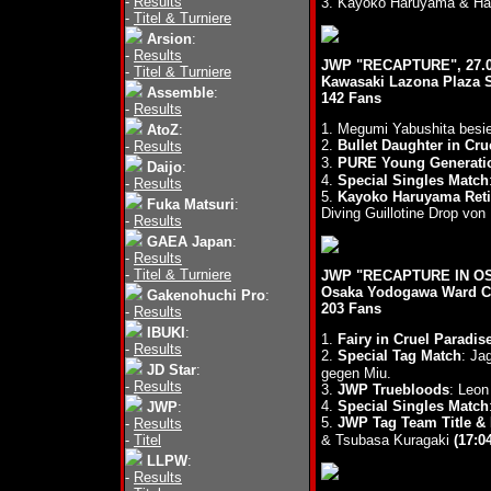
-
Results
3. Kayoko Haruyama & H
-
Titel & Turniere
Arsion
:
-
Results
JWP "RECAPTURE", 27.0
-
Titel & Turniere
Kawasaki Lazona Plaza 
Assemble
:
142 Fans
-
Results
1. Megumi Yabushita bes
AtoZ
:
2.
Bullet Daughter in Cru
-
Results
3.
PURE Young Generati
Daijo
:
4.
Special Singles Match
-
Results
5.
Kayoko Haruyama Reti
Fuka Matsuri
:
Diving Guillotine Drop vo
-
Results
GAEA Japan
:
-
Results
-
Titel & Turniere
JWP "RECAPTURE IN OSA
Osaka Yodogawa Ward C
Gakenohuchi Pro
:
203 Fans
-
Results
IBUKI
:
1.
Fairy in Cruel Paradis
-
Results
2.
Special Tag Match
: Ja
JD Star
:
gegen Miu.
-
Results
3.
JWP Truebloods
: Leo
4.
Special Singles Match
JWP
:
5.
JWP Tag Team Title & 
-
Results
-
Titel
& Tsubasa Kuragaki
(17:04
LLPW
:
-
Results