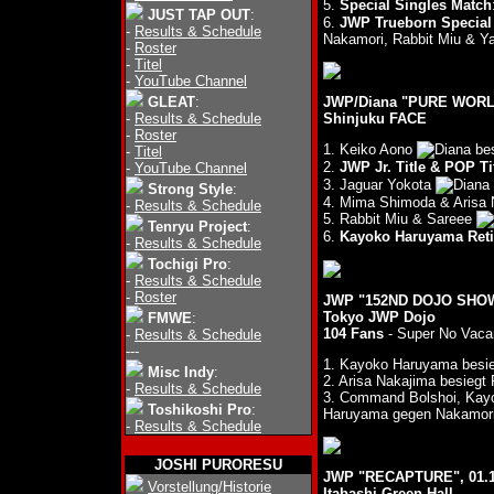
5.
Special Singles Match
JUST TAP OUT
:
6.
JWP Trueborn Special
-
Results & Schedule
Nakamori, Rabbit Miu & Y
-
Roster
-
Titel
-
YouTube Channel
GLEAT
:
JWP/Diana "PURE WORL
-
Results & Schedule
Shinjuku FACE
-
Roster
1. Keiko Aono
bes
-
Titel
2.
JWP Jr. Title & POP Ti
-
YouTube Channel
3. Jaguar Yokota
Strong Style
:
4. Mima Shimoda & Arisa
-
Results & Schedule
5. Rabbit Miu & Sareee
Tenryu Project
:
6.
Kayoko Haruyama Ret
-
Results & Schedule
Tochigi Pro
:
-
Results & Schedule
-
Roster
JWP "152ND DOJO SHOW"
Tokyo JWP Dojo
FMWE
:
104 Fans
- Super No Vaca
-
Results & Schedule
---
1. Kayoko Haruyama besie
Misc Indy
:
2. Arisa Nakajima besieg
-
Results & Schedule
3. Command Bolshoi, Kay
Toshikoshi Pro
:
Haruyama gegen Nakamori
-
Results & Schedule
JOSHI PURORESU
JWP "RECAPTURE", 01.1
Vorstellung/Historie
Itabashi Green Hall