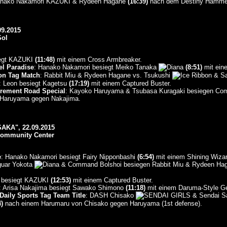
anako Nakamori KAZUKI & Rydeen Hagane
(16:39)
nach dem Destiny Hammer
9.2015
Sol
iegt KAZUKI
(11:48)
mit einem Cross Armbreaker.
el Paradise
: Hanako Nakamori besiegt Meiko Tanaka
(8:51)
mit ein
on Tag Match
: Rabbit Miu & Rydeen Hagane vs. Tsukushi
& S
: Leon besiegt Kagetsu
(17:19)
mit einem Captured Buster.
rement Road Special
: Kayoko Haruyama & Tsubasa Kuragaki besiegen Co
n Haruyama gegen Nakajima.
KA", 22.09.2015
ommunity Center
e
: Hanako Nakamori besiegt Fairy Nipponbashi
(6:54)
mit einem Shining Wizar
guar Yokota
& Command Bolshoi besiegen Rabbit Miu & Rydeen Ha
n besiegt KAZUKI
(12:53)
mit einem Captured Buster.
: Arisa Nakajima besiegt Sawako Shimono
(11:18)
mit einem Daruma-Style G
Daily Sports Tag Team Title
: DASH Chisako
& Sendai S
)
nach einem Harumaru von Chisako gegen Haruyama (1st defense).