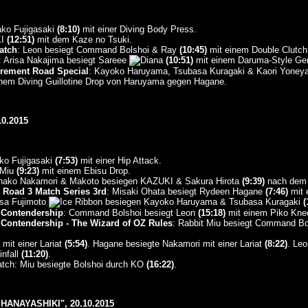
ako Fujigasaki
(8:10)
mit einer Diving Body Press.
KI
(12:51)
mit dem Kaze no Tsuki.
atch
: Leon besiegt Command Bolshoi & Ray
(10:45)
mit einem Double Clutch
: Arisa Nakajima besiegt Sareee
(10:51)
mit einem Daruma-Style Ge
rement Road Special
: Kayoko Haruyama, Tsubasa Kuragaki & Kaori Yone
nem Diving Guillotine Drop von Haruyama gegen Hagane.
0.2015
ako Fujigasaki
(7:53)
mit einer Hip Attack.
 Miu
(9:23)
mit einem Ebisu Drop.
nako Nakamori & Makoto besiegen KAZUKI & Sakura Hirota
(9:39)
nach dem 
Road 3 Match Series 3rd
: Misaki Ohata besiegt Rydeen Hagane
(7:46)
mit 
asa Fujimoto
besiegen Kayoko Haruyama & Tsubasa Kuragaki
(
 Contendership
: Command Bolshoi besiegt Leon
(15:18)
mit einem Piko Kne
Contendership - The Wizard of OZ Rules
: Rabbit Miu besiegt Command Bo
mit einer Lariat
(5:54)
. Hagane besiegte Nakamori mit einer Lariat
(8:22)
. Le
infall
(11:20)
.
tch: Miu besiegte Bolshoi durch KO
(16:22)
.
ANAYASHIKI", 20.10.2015