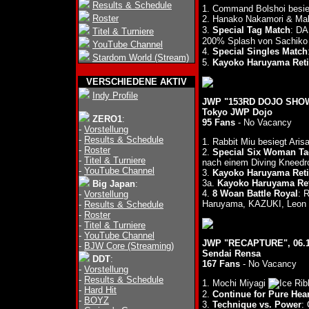
Results & Schedule
1. Command Bolshoi besi
Roster
2. Hanako Nakamori & Ma
3.
Special Tag Match
: D
Titel & Turniere
200% Splash von Sachiko 
YouTube Channel
4.
Special Singles Match
Stardom World (Stream)
5.
Kayoko Haruyama Reti
VERSCHIEDENE AKTIV
Indy Profile
JWP "153RD DOJO SHOW"
Tokyo JWP Dojo
ZERO1
:
95 Fans
- No Vacancy
-
Vorstellung
-
Results & Schedule
1. Rabbit Miu besiegt Ari
-
Roster
2.
Special Six Woman Ta
-
Titel & Turniere
nach einem Diving Kneedr
-
YouTube Channel
3.
Kayoko Haruyama Reti
3a.
Kayoko Haruyama Ret
Big Japan
:
4.
8 Woan Battle Royal
: 
-
Vorstellung
Haruyama, KAZUKI, Leon &
-
Results & Schedule
-
Roster
-
Titel & Turniere
-
YouTube Channel
JWP "RECAPTURE", 06.1
-
BJW Core (Streaming)
Sendai Rensa
DDT
:
167 Fans
- No Vacancy
-
Vorstellung
-
Results & Schedule
1. Mochi Miyagi
-
Hard Hit
2.
Continue for Pure Hear
-
BOYZ
3.
Technique vs. Power
: