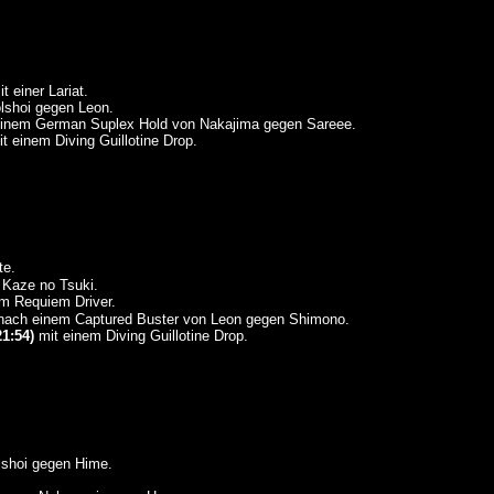
t einer Lariat.
shoi gegen Leon.
inem German Suplex Hold von Nakajima gegen Sareee.
t einem Diving Guillotine Drop.
te.
Kaze no Tsuki.
m Requiem Driver.
ach einem Captured Buster von Leon gegen Shimono.
21:54)
mit einem Diving Guillotine Drop.
shoi gegen Hime.