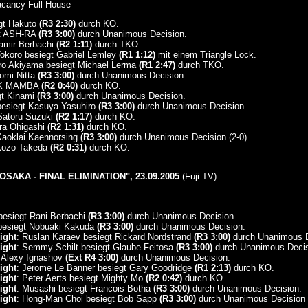
cancy Full House
gt Hakuto
(R3 2:30)
durch KO.
gt ASH-RA
(R3 3:00)
durch Unanimous Decision.
Samir Berbachi
(R2 1:11)
durch TKO.
Tokoro besiegt Gabriel Lemley
(R1 1:12)
mit einem Triangle Lock.
iro Akiyama besiegt Michael Lerma
(R1 2:47)
durch TKO.
eomi Nitta
(R3 3:00)
durch Unanimous Decision.
ACK MAMBA
(R2 0:40)
durch KO.
gt Kinami
(R3 3:00)
durch Unanimous Decision.
besiegt Kasuya Yasuhiro
(R3 3:00)
durch Unanimous Decision.
Satoru Suzuki
(R2 1:17)
durch KO.
ira Ohigashi
(R2 1:31)
durch KO.
 Kaoklai Kaennorsing
(R3 3:00)
durch Unanimous Decision (2-0).
 Kozo Takeda
(R2 0:31)
durch KO.
OSAKA - FINAL ELIMINATION", 23.09.2005
(Fuji TV)
besiegt Rani Berbachi
(R3 3:00)
durch Unanimous Decision.
 besiegt Nobuaki Kakuda
(R3 3:00)
durch Unanimous Decision.
ight
: Ruslan Karaev besiegt Rickard Nordstrand
(R3 3:00)
durch Unanimous D
ight
: Semmy Schilt besiegt Glaube Feitosa
(R3 3:00)
durch Unanimous Decis
 Alexy Ignashov
(Ext R4 3:00)
durch Unanimous Decision.
ight
: Jerome Le Banner besiegt Gary Goodridge
(R1 2:13)
durch KO.
ight
: Peter Aerts besiegt Mighty Mo
(R2 0:42)
durch KO.
ight
: Musashi besiegt Francois Botha
(R3 3:00)
durch Unanimous Decision.
ight
: Hong-Man Choi besiegt Bob Sapp
(R3 3:00)
durch Unanimous Decision (