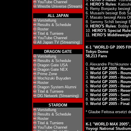
YouTube Channel
4.
HERO'S Rules
: Katsuh
Wrestle Universe (Stream)
5. Remy Bonjasky besiegt
6. Musashi besiegt Bob 
ALL JAPAN
7. Masato besiegt Akira O
Vorstellung
8. Semmy Schilt besiegt 
Results & Schedule
9.
HERO'S Rules
: Bobby 
Roster
10.
HERO'S Special Rule
Titel & Turniere
11.
HERO'S Middleweight
YouTube Channel
All Japan TV (Streaming)
K-1 "WORLD GP 2005 FIN
DRAGON GATE
Tokyo Dome
58,213 Fans
Vorstellung
Results & Schedule
0. Alexandre Pitchkounov 
Dragon Gate USA
1.
World GP 2005 - Roun
Dragon Gate NEX
2.
World GP 2005 - Roun
Prime Zone
3.
World GP 2005 - Roun
Mochizuki Buyuden
4.
World GP 2005 - Roun
Roster
5.
World GP 2005 - Reser
Dragon System Alumni
6.
World GP 2005 - Reser
Titel & Turniere
7.
World GP 2005 - Semi 
DG Network (Streaming)
8.
World GP 2005 - Semi 
9.
World GP 2005 - Final
STARDOM
Vorstellung
* Glaube Feitosa ersetzt d
Results & Schedule
Roster
Titel & Turniere
K-1 "WORLD MAX 2005", 
YouTube Channel
Yoyogi National Studi