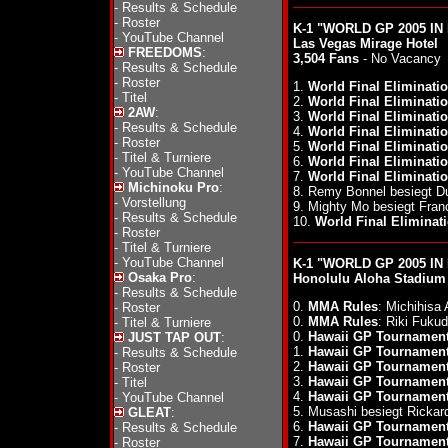
-
Results & Schedule
-
Roster
K-1 "WORLD GP 2005 IN
-
YouTube Channel
Las Vegas Mirage Hotel
FREEDOMS
:
3,504 Fans
- No Vacancy
-
Results & Schedule
-
Roster
1.
World Final Eliminati
-
Titel
2.
World Final Eliminati
2AW
:
3.
World Final Eliminati
-
Results & Schedule
4.
World Final Eliminati
-
Roster
5.
World Final Eliminati
-
Titel & Turniere
6.
World Final Eliminati
-
YouTube Channel
7.
World Final Eliminati
Michinoku Pro
:
8. Remy Bonnel besiegt 
-
Vorstellung
9. Mighty Mo besiegt Fra
-
Results & Schedule
10.
World Final Eliminat
-
Roster
-
Titel & Turniere
-
YouTube Channel
K-1 "WORLD GP 2005 IN H
Osaka Pro
:
Honolulu Aloha Stadium
-
Results & Schedule
0.
MMA Rules
: Michihisa
-
Roster
0.
MMA Rules
: Riki Fuku
-
Titel & Turniere
0.
Hawaii GP Tournament 
JUST TAP OUT
:
1.
Hawaii GP Tournament
-
Results & Schedule
2.
Hawaii GP Tournament
-
Roster
3.
Hawaii GP Tournament
-
Titel
4.
Hawaii GP Tournament
-
YouTube Channel
5. Musashi besiegt Rickar
GLEAT
:
6.
Hawaii GP Tournament
-
Results & Schedule
7.
Hawaii GP Tournament
-
Roster