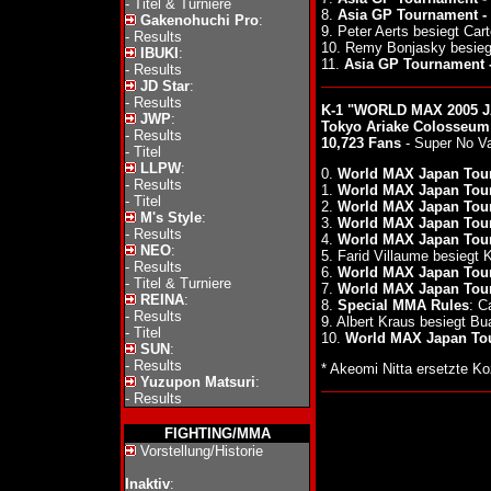
-
Titel & Turniere
8.
Asia GP Tournament - 
Gakenohuchi Pro
:
9. Peter Aerts besiegt Car
-
Results
10. Remy Bonjasky besie
IBUKI
:
11.
Asia GP Tournament -
-
Results
JD Star
:
-
Results
K-1 "WORLD MAX 2005 J
JWP
:
Tokyo Ariake Colosseum
-
Results
10,723 Fans
- Super No V
-
Titel
LLPW
:
0.
World MAX Japan Tour
-
Results
1.
World MAX Japan Tou
-
Titel
2.
World MAX Japan Tou
M's Style
:
3.
World MAX Japan Tou
-
Results
4.
World MAX Japan Tou
NEO
:
5. Farid Villaume besiegt
-
Results
6.
World MAX Japan Tour
-
Titel & Turniere
7.
World MAX Japan Tour
REINA
:
8.
Special MMA Rules
: C
-
Results
9. Albert Kraus besiegt 
-
Titel
10.
World MAX Japan Tou
SUN
:
-
Results
* Akeomi Nitta ersetzte K
Yuzupon Matsuri
:
-
Results
FIGHTING/MMA
Vorstellung/Historie
Inaktiv
: