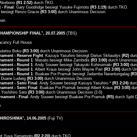
t Akebono
(R1 2:52)
durch TKO.
- Final
: Gary Goodridge besiegt Yusuke Fujimoto
(R3 1:19)
durch TKO.
 besiegt Renzo Gracie
(R3 3:00)
durch Unanimous Decision.
ean.
HAMPIONSHIP FINAL", 20.07.2005
(TBS)
acancy Full House
outetsu Boku
(R3 3:00)
durch Unanimous Decision.
ament - Reserve Fight
: Kazuya Yasuhiro besiegt Darius Skliaudys
(R2)
durc
nament - Round 1
: Masato besiegt Mike Zambidis
(R3 3:00)
durch Unanimous
nament - Round 1
: Andy Souwer besiegt Takayuki Kohiruimaki
(R3 3:00)
durc
nament - Round 1
: Albert Kraus besiegt John Wayne Parr
(R3 3:00)
durch Un
nament - Round 1
: Buakaw Por.Pramuk besiegt Jadamba Narantungalag
(R3
t Duane Ludwig
(R3 3:00)
durch Unanimous Decision.
nament - Semi Final
: Andy Souwer besiegt Kasuya Yasuhiro *
(R1 2:24)
durc
nament - Semi Final
: Buakaw Por.Pramuk besiegt Albert Kraus
(R3 3:00)
dur
t Yoshihiro Sato
(R3 3:00)
durch Unanimous Decision (2-0).
nament - Final
: Andy Souwer besiegt Buakaw Por.Pramuk
(R5)
durch Split D
.
HIROSHIMA", 14.06.2005
(Fuji TV)
egt Yuya Yamamoto
(R2 2:20)
durch TKO.