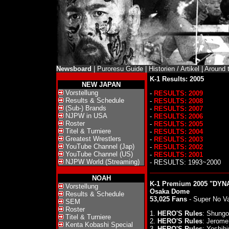
Newsboard
|
Puroresu Guide
|
Historien / Artikel
|
Around 
K-1 Results: 2005
NEW JAPAN
Vorstellung
-
RESULTS: 2009
Results & Schedule
-
RESULTS: 2008
(Sub-) Brands
-
RESULTS: 2007
NJPW in USA
-
RESULTS: 2006
Roster
-
RESULTS: 2005
Titel & Turniere
-
RESULTS: 2004
Greatest Wrestlers
-
RESULTS: 2003
YouTube Channel (Jap)
-
RESULTS: 2002
YouTube Channel (US)
-
RESULTS: 2001
NJPW World (Streaming)
- RESULTS: 1993~2000
NOAH
K-1 Premium 2005 "DYNAM
Vorstellung
Osaka Dome
Results & Schedule
53,025 Fans
- Super No V
SEM
Roster
1.
HERO'S Rules
: Shungo
Titel & Turniere
2.
HERO'S Rules
: Jerome
Kenta Kobashi Special
3.
HERO'S Rules
: Yoshih