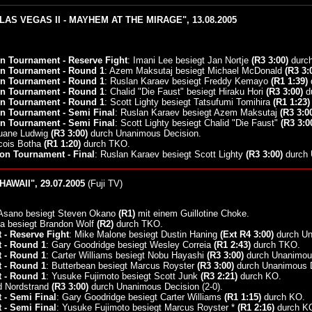
 LAS VEGAS II - MAYHEM AT THE MIRAGE", 13.08.2005
on Tournament - Reserve Fight
: Imani Lee besiegt Jan Nortje
(R3 3:00)
durch
on Tournament - Round 1
: Azem Maksutaj besiegt Michael McDonald
(R3 3:
on Tournament - Round 1
: Ruslan Karaev besiegt Freddy Kemayo
(R1 1:39)
on Tournament - Round 1
: Chalid "Die Faust" besiegt Hiraku Hori
(R3 3:00)
du
on Tournament - Round 1
: Scott Lighty besiegt Tatsufumi Tomihira
(R1 1:23)
on Tournament - Semi Final
: Ruslan Karaev besiegt Azem Maksutaj
(R3 3:0
on Tournament - Semi Final
: Scott Lighty besiegt Chalid "Die Faust"
(R3 3:0
Duane Ludwig
(R3 3:00)
durch Unanimous Decision.
ncois Botha
(R1 1:20)
durch TKO.
ion Tournament - Final
: Ruslan Karaev besiegt Scott Lighty
(R3 3:00)
durch 
AWAII", 29.07.2005
(Fuji TV)
 Asano besiegt Steven Okano
(R1)
mit einem Guillotine Choke.
da besiegt Brandon Wolf
(R2)
durch TKO.
- Reserve Fight
: Mike Malone besiegt Dustin Haning
(Ext R4 3:00)
durch Un
 - Round 1
: Gary Goodridge besiegt Wesley Correia
(R1 2:43)
durch TKO.
 - Round 1
: Carter Williams besiegt Nobu Hayashi
(R3 3:00)
durch Unanimous
 - Round 1
: Butterbean besiegt Marcus Royster
(R3 3:00)
durch Unanimous D
 - Round 1
: Yusuke Fujimoto besiegt Scott Junk
(R3 2:21)
durch KO.
d Nordstrand
(R3 3:00)
durch Unanimous Decision (2-0).
 - Semi Final
: Gary Goodridge besiegt Carter Williams
(R1 1:15)
durch KO.
 - Semi Final
: Yusuke Fujimoto besiegt Marcus Royster *
(R1 2:16)
durch K