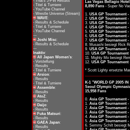
-
That's J-PW Results
Las Vegas Bellagio Hote
-
Titel & Turniere
8,890 Fans
- Super No Va
-
YouTube Channel
-
Wrestle Universe (Stream)
1.
USA GP Tournament - 
WAVE
:
2.
USA GP Tournament - 
-
Results & Schedule
3.
USA GP Tournament - 
-
Titel & Turniere
4.
USA GP Tournament -
-
YouTube Channel
5.
USA GP Tournament -
---
6.
USA GP Tournament -
Joshi Misc
:
7.
USA GP Tournament -
-
Results & Schedule
8. Musashi besiegt Rick 
---
9.
USA GP Tournament - 
Inaktiv
:
10.
USA GP Tournament -
All Japan Women's
:
11. Mighty Mo besiegt R
-
Vorstellung
12.
USA GP Tournament -
-
Results
-
Titel & Turniere
* Scott Lighty ersetzte Ma
Arsion
:
-
Results
K-1 "WORLD GP 2005 IN 
-
Titel & Turniere
Seoul Olympic Gymnasi
Assemble
:
15,958 Fans
-
Results
AtoZ
:
0.
Asia GP Tournament - 
-
Results
1.
Asia GP Tournament - 
Daijo
:
2.
Asia GP Tournament -
-
Results
3.
Asia GP Tournament -
Fuka Matsuri
:
4.
Asia GP Tournament -
-
Results
5.
Asia GP Tournament -
GAEA Japan
:
6. Semmy Schilt besiegt 
-
Results
7.
Asia GP Tournament - 