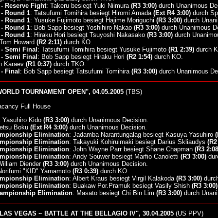
- Reserve Fight
: Takeru besiegt Yuki Niimura
(R3 3:00)
durch Unanimous Deci
- Round 1
: Tatsufumi Tomihira besiegt Hiromi Amada
(Ext R4 3:00)
durch Spl
- Round 1
: Yusuke Fujimoto besiegt Hajime Moriguchi
(R3 3:00)
durch Unani
- Round 1
: Bob Sapp besiegt Yoshihiro Nakao
(R3 3:00)
durch Unanimous De
- Round 1
: Hiraku Hori besiegt Tsuyoshi Nakasako
(R3 3:00)
durch Unanimou
t Tom Howard
(R2 2:11)
durch KO.
- Semi Final
: Tatsufumi Tomihira besiegt Yusuke Fujimoto
(R1 2:39)
durch K
- Semi Final
: Bob Sapp besiegt Hiraku Hori
(R2 1:54)
durch KO.
an Karaev
(R1 0:37)
durch TKO.
- Final
: Bob Sapp besiegt Tatsufumi Tomihira
(R3 3:00)
durch Unanimous Dec
WORLD TOURNAMENT OPEN", 04.05.2005
(TBS)
acancy Full House
 Yasuhiro Kido
(R3 3:00)
durch Unanimous Decision.
tetsu Boku
(Ext R4 3:00)
durch Unanimous Decision.
mpionship Elimination
: Jadamba Narantungalag besiegt Kasuya Yasuhiro
(
mpionship Elimination
: Takayuki Kohiruimaki besiegt Darius Skliaudys
(R2
mpionship Elimination
: John Wayne Parr besiegt Shane Chapman
(R3 2:08
mpionship Elimination
: Andy Souwer besiegt Marfio Canoletti
(R3 3:00)
dur
William Diender
(R3 3:00)
durch Unanimous Decision.
 Norifumi "KID" Yamamoto
(R3 0:39)
durch KO.
mpionship Elimination
: Albert Kraus besiegt Virgil Kalakoda
(R3 3:00)
durch
mpionship Elimination
: Buakaw Por.Pramuk besiegt Vasily Shish
(R3 3:00)
ampionship Elimination
: Masato besiegt Chi Bin Lim
(R3 3:00)
durch Unani
 LAS VEGAS ~ BATTLE AT THE BELLAGIO IV", 30.04.2005
(US PPV)