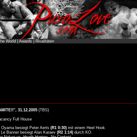
the World
|
Awards
|
Rivalitäten
ITE!!", 31.12.2005
(TBS)
acancy Full House
 Oyama besiegt Peter Aerts
(R1 0:30)
mit einem Heel Hook.
 Le Banner besiegt Alan Karaev
(R2 1:14)
durch KO.
iro Nakao vs. Heath Herring - No Contest.