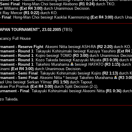
Semi Final
: Hong-Man Choi besiegt Akebono
(R1 0:24)
durch TKO.
ter Williams
(Ext R4 3:00)
durch Unanimous Decision.
gt Ray Mercer
(R1 0:22)
durch KO.
 Final
: Hong-Man Choi besiegt Kaoklai Kaennorsing
(Ext R4 3:00)
durch Una
APAN TOURNAMENT", 23.02.2005
(TBS)
acancy Full House
nament - Reserve Fight
: Akeomi Nitta besiegt ASH-RA
(R2 2:20)
durch KO.
rnament - Round 1
: Takayuki Kohiruimaki besiegt Kazuya Yasuhiro
(Ext R4 
rnament - Round 1
: Kojiro besiegt TOMO
(R3 3:00)
durch Unanimous Decisi
rnament - Round 1
: Kozo Takeda besiegt Kazuyuki Miyata
(R3 0:39)
durch 
rnament - Round 1
: Takehiro Murahama
besiegt HAYATO
(R3 1:15)
durch
 Kinami
(Ext R4 3:00)
durch Unanimous Decision.
nament - Semi Final
: Takayuki Kohiruimaki besiegt Kojiro
(R2 1:13)
durch 
nament - Semi Final
: Akeomi Nitta * besiegt Takehiro Murahama
(R3 3:0
aol Uno besiegt Serkan Yilmaz
(R1 1:50)
durch Tapout.
Buakaw Por.Pramuk
(Ext R4 3:00)
durch Split Decision (2-1).
rnament - Final
: Takayuki Kohiruimaki besiegt Akeomi Nitta
(R1 0:36)
durch
ozo Takeda.