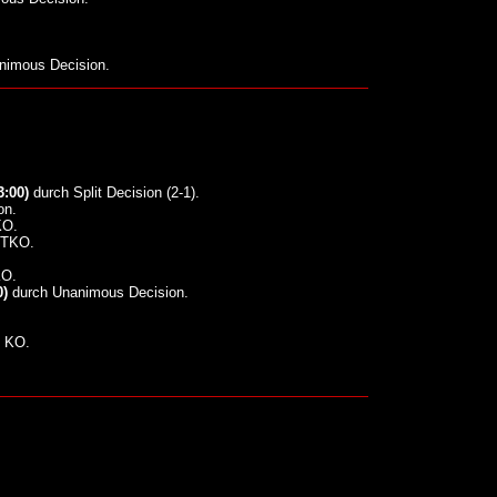
nimous Decision.
3:00)
durch Split Decision (2-1).
on.
KO.
 TKO.
KO.
0)
durch Unanimous Decision.
 KO.