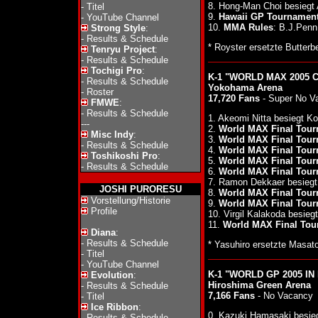
8. Hong-Man Choi besieg
-
Titel
9.
Hawaii GP Tournament 
-
YouTube Channel
10.
MMA Rules
: B.J.Penn
Strong Style
:
-
Results & Schedule
* Royster ersetzte Butterb
Tenryu Project
:
-
Results & Schedule
Tochigi Pro
:
K-1 "WORLD MAX 2005 C
-
Results & Schedule
Yokohama Arena
-
Roster
17,720 Fans
- Super No V
FMWE
:
-
Results & Schedule
1. Akeomi Nitta besiegt K
---
2.
World MAX Final Tourn
Misc Indy
:
3.
World MAX Final Tour
-
Results & Schedule
4.
World MAX Final Tour
Toshikoshi Pro
:
5.
World MAX Final Tour
-
Results & Schedule
6.
World MAX Final Tour
7. Ramon Dekkaer besieg
JOSHI PURORESU
8.
World MAX Final Tour
Vorstellung/Historie
9.
World MAX Final Tour
Profile
10. Virgil Kalakoda besieg
11.
World MAX Final Tour
Diana
:
-
Results & Schedule
* Yasuhiro ersetzte Masato
-
Titel
-
YouTube Channel
K-1 "WORLD GP 2005 IN 
Evolution
:
Hiroshima Green Arena
-
Results & Schedule
7,166 Fans
- No Vacancy
-
Titel
Ice Ribbon
:
0. Kazuki Hamasaki besi
-
Results & Schedule