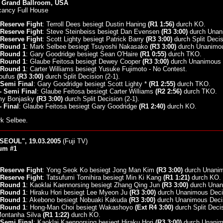
l Grand Ballroom, USA
cancy Full House
Reserve Fight
: Terroll Dees besiegt Dustin Haning
(R1 1:56)
durch KO.
Reserve Fight
: Steve Steinbeiss besiegt Dan Evensen
(R3 3:00)
durch Unan
Reserve Fight
: Scott Lighty besiegt Patrick Barry
(R3 3:00)
durch Split Decis
 Round 1
: Mark Selbee besiegt Tsuyoshi Nakasako
(R3 3:00)
durch Unanimou
 Round 1
: Gary Goodridge besiegt Sean O'Haire
(R1 0:55)
durch TKO.
 Round 1
: Glaube Feitosa besiegt Dewey Cooper
(R3 3:00)
durch Unanimous 
 Round 1
: Carter Williams besiegt Yusuke Fujimoto - No Contest.
Roufus
(R3 3:00)
durch Split Decision (2-1).
Semi Final
: Gary Goodridge besiegt Scott Lighty *
(R1 2:55)
durch TKO.
 Semi Final
: Glaube Feitosa besiegt Carter Williams
(R2 2:56)
durch TKO.
emy Bonjasky
(R3 3:00)
durch Split Decision (2-1).
 Final
: Glaube Feitosa besiegt Gary Goodridge
(R1 2:40)
durch KO.
rk Selbee.
SEOUL", 19.03.2005
(Fuji TV)
um #1
Reserve Fight
: Yong Seok Ko besiegt Jong Man Kim
(R3 3:00)
durch Unanimo
Reserve Fight
: Tatsufumi Tomihira besiegt Min Ki Kang
(R1 1:21)
durch KO.
 Round 1
: Kaoklai Kaennorsing besiegt Zhang Qing Jun
(R3 3:00)
durch Unan
 Round 1
: Hiraku Hori besiegt Lee Myeon Ju
(R3 3:00)
durch Unanimous Deci
 Round 1
: Akebono besiegt Nobuaki Kakuda
(R3 3:00)
durch Unanimous Deci
 Round 1
: Hong-Man Choi besiegt Wakashoyo
(Ext R4 3:00)
durch Split Decis
Montanha Silva
(R1 1:22)
durch KO.
Semi Final
: Kaoklai Kaennorsing besiegt Hiraku Hori
(R3 3:00)
durch Unanim