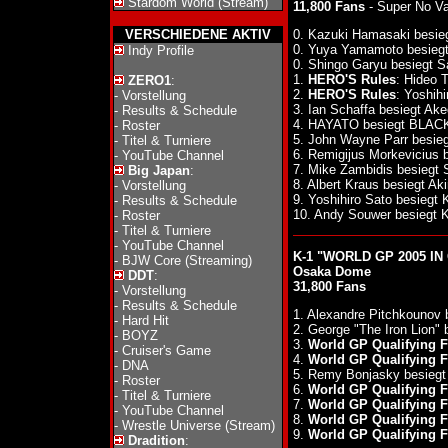
Stardom World (Stream)
11,800 Fans
- Super No Va
VERSCHIEDENE AKTIV
0. Kazuki Hamasaki besie
0. Yuya Yamamoto besie
Indy Profile
0. Shingo Garyu besiegt 
1.
HERO'S Rules
: Hideo 
ZERO1
:
2.
HERO'S Rules
: Yoshih
-
Vorstellung
3. Ian Schaffa besiegt Ak
-
Results & Schedule
4. HAYATO besiegt BL
-
Roster
5. John Wayne Parr besie
-
Titel & Turniere
6. Remigijus Morkevicius 
-
YouTube Channel
7. Mike Zambidis besiegt 
Big Japan
:
8. Albert Kraus besiegt Ak
-
Vorstellung
9. Yoshihiro Sato besiegt
-
Results & Schedule
10. Andy Souwer besiegt
-
Roster
-
Titel & Turniere
-
YouTube Channel
K-1 "WORLD GP 2005 IN 
-
BJW Core (Streaming)
Osaka Dome
DDT
:
31,800 Fans
-
Vorstellung
-
Results & Schedule
1. Alexandre Pitchkounov 
-
Hard Hit
2. George "The Iron Lion"
-
BOYZ
3.
World GP Qualifying F
-
Cruiser's Game
4.
World GP Qualifying F
-
DNA
5. Remy Bonjasky besiegt
-
Roster
6.
World GP Qualifying F
-
Titel & Turniere
7.
World GP Qualifying F
-
YouTube Channel
8.
World GP Qualifying F
-
Wrestle Universe (Stream)
9.
World GP Qualifying F
Dradition
: