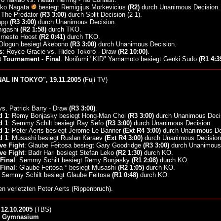
iko Nagata
besiegt Remigijus Morkevicius
(R2)
durch Unanimous Decision.
 The Predator
(R3 3:00)
durch Split Decision (2-1).
Sapp
(R3 3:00)
durch Unanimous Decision.
higashi
(R2 1:58)
durch TKO.
Ernesto Hoost
(R2 0:41)
durch TKO.
Ologun besiegt Akebono
(R3 3:00)
durch Unanimous Decision.
s
: Royce Gracie vs. Hideo Tokoro - Draw
(R2 10:00)
.
 Tournament - Final
: Norifumi "KID" Yamamoto besiegt Genki Sudo
(R1 4:3
AL IN TOKYO", 19.11.2005
(Fuji TV)
vs. Patrick Barry - Draw
(R3 3:00)
.
d 1
: Remy Bonjasky besiegt Hong-Man Choi
(R3 3:00)
durch Unanimous Deci
d 1
: Semmy Schilt besiegt Ray Sefo
(R3 3:00)
durch Unanimous Decision.
d 1
: Peter Aerts besiegt Jerome Le Banner
(Ext R4 3:00)
durch Unanimous De
d 1
: Musashi besiegt Ruslan Karaev
(Ext R4 3:00)
durch Unanimous Decision
ve Fight
: Glaube Feitosa besiegt Gary Goodridge
(R3 3:00)
durch Unanimous 
ve Fight
: Badr Hari besiegt Stefan Leko
(R2 1:30)
durch KO.
Final
: Semmy Schilt besiegt Remy Bonjasky
(R1 2:08)
durch KO.
Final
: Glaube Feitosa * besiegt Musashi
(R2 1:05)
durch KO.
: Semmy Schilt besiegt Glaube Feitosa
(R1 0:48)
durch KO.
en verletzten Peter Aerts (Rippenbruch).
12.10.2005
(TBS)
um Gymnasium