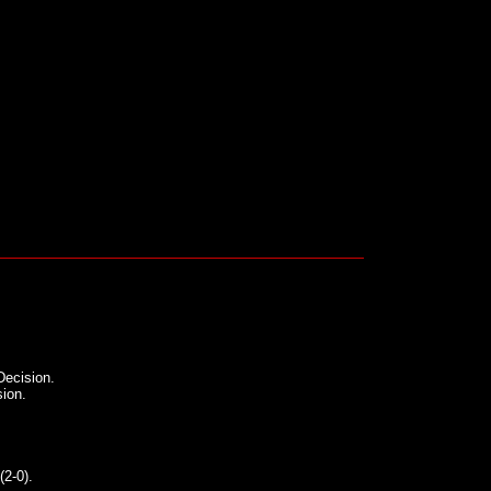
ecision.
ion.
2-0).