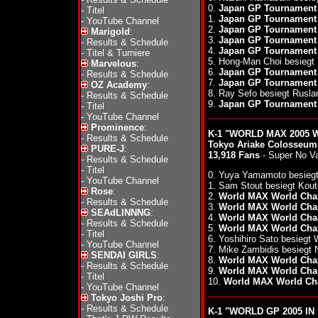
0.
Japan GP Tournament 
-
Titel
1.
Japan GP Tournament 
-
YouTube Channel
2.
Japan GP Tournament 
Marigold
:
3.
Japan GP Tournament 
-
Results & Schedule
4.
Japan GP Tournament 
-
Titel & Turniere
5. Hong-Man Choi besieg
Marvelous
:
6.
Japan GP Tournament 
-
Results & Schedule
7.
Japan GP Tournament 
OZ Academy
:
8. Ray Sefo besiegt Rusl
-
Results & Schedule
9.
Japan GP Tournament 
-
Titel
-
YouTube Channel
Prominence
:
K-1 "WORLD MAX 2005 
-
Results & Schedule
Tokyo Ariake Colosseum
PURE-J
:
13,918 Fans
- Super No V
-
Results & Schedule
-
Titel
0. Yuya Yamamoto besiegt
-
YouTube Channel
1. Sam Stout besiegt Kou
Rose
:
2.
World MAX World Cha
-
Results & Schedule
3.
World MAX World Cha
SEAdLINNNG
:
4.
World MAX World Cha
-
Results & Schedule
5.
World MAX World Cha
-
Titel
6. Yoshihiro Sato besiegt 
-
YouTube Channel
7. Mike Zambidis besiegt
SENDAI GIRLS
:
8.
World MAX World Cha
-
Results & Schedule
9.
World MAX World Cha
-
Titel
10.
World MAX World Ch
-
YouTube Channel
Tokyo Joshi Pro
:
-
Results & Schedule
K-1 "WORLD GP 2005 IN