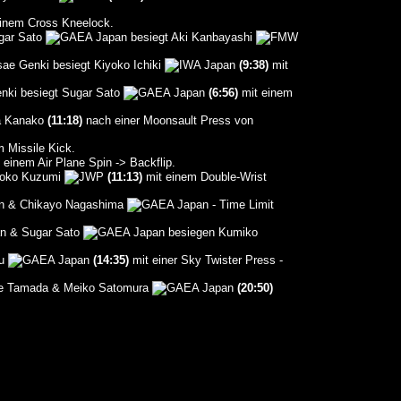
inem Cross Kneelock.
gar Sato
besiegt Aki Kanbayashi
sae Genki besiegt Kiyoko Ichiki
(9:38)
mit
nki besiegt Sugar Sato
(6:56)
mit einem
a Kanako
(11:18)
nach einer Moonsault Press von
 Missile Kick.
 einem Air Plane Spin -> Backflip.
omoko Kuzumi
(11:13)
mit einem Double-Wrist
& Chikayo Nagashima
- Time Limit
& Sugar Sato
besiegen Kumiko
su
(14:35)
mit einer Sky Twister Press -
e Tamada & Meiko Satomura
(20:50)