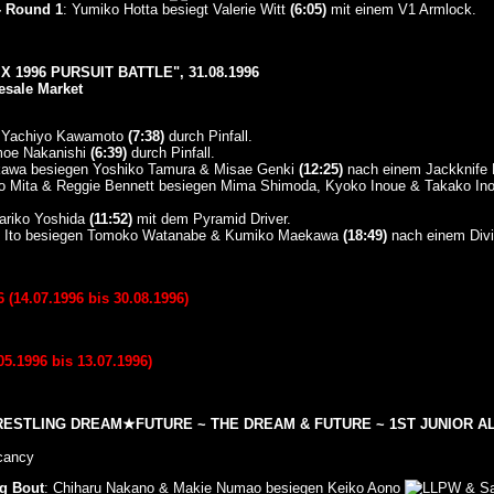
 Round 1
: Yumiko Hotta besiegt Valerie Witt
(6:05)
mit einem V1 Armlock.
 1996 PURSUIT BATTLE", 31.08.1996
esale Market
t Yachiyo Kawamoto
(7:38)
durch Pinfall.
moe Nakanishi
(6:39)
durch Pinfall.
kawa besiegen Yoshiko Tamura & Misae Genki
(12:25)
nach einem Jackknife 
o Mita & Reggie Bennett besiegen Mima Shimoda, Kyoko Inoue & Takako In
ariko Yoshida
(11:52)
mit dem Pyramid Driver.
u Ito besiegen Tomoko Watanabe & Kumiko Maekawa
(18:49)
nach einem Divi
14.07.1996 bis 30.08.1996)
5.1996 bis 13.07.1996)
STLING DREAM★FUTURE ~ THE DREAM & FUTURE ~ 1ST JUNIOR ALL-
cancy
ng Bout
: Chiharu Nakano & Makie Numao besiegen Keiko Aono
& Sa