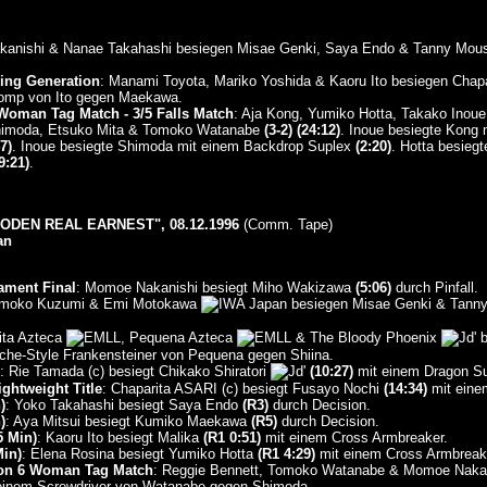
akanishi & Nanae Takahashi besiegen Misae Genki, Saya Endo & Tanny Mo
ing Generation
: Manami Toyota, Mariko Yoshida & Kaoru Ito besiegen Ch
omp von Ito gegen Maekawa.
Woman Tag Match - 3/5 Falls Match
: Aja Kong, Yumiko Hotta, Takako Inou
imoda, Etsuko Mita & Tomoko Watanabe
(3-2)
(24:12)
. Inoue besiegte Kong 
7)
. Inoue besiegte Shimoda mit einem Backdrop Suplex
(2:20)
. Hotta besieg
9:21)
.
DEN REAL EARNEST", 08.12.1996
(Comm. Tape)
an
ament Final
: Momoe Nakanishi besiegt Miho Wakizawa
(5:06)
durch Pinfall.
omoko Kuzumi & Emi Motokawa
besiegen Misae Genki & Tann
ita Azteca
, Pequena Azteca
& The Bloody Phoenix
b
he-Style Frankensteiner von Pequena gegen Shiina.
: Rie Tamada (c) besiegt Chikako Shiratori
(10:27)
mit einem Dragon Sup
htweight Title
: Chaparita ASARI (c) besiegt Fusayo Nochi
(14:34)
mit einem
)
: Yoko Takahashi besiegt Saya Endo
(R3)
durch Decision.
)
: Aya Mitsui besiegt Kumiko Maekawa
(R5)
durch Decision.
 Min)
: Kaoru Ito besiegt Malika
(R1 0:51)
mit einem Cross Armbreaker.
in)
: Elena Rosina besiegt Yumiko Hotta
(R1 4:29)
mit einem Cross Armbreak
on 6 Woman Tag Match
: Reggie Bennett, Tomoko Watanabe & Momoe Naka
inem Screwdriver von Watanabe gegen Shimoda.