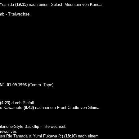
 Yoshida
(19:15)
nach einem Splash Mountain von Kansai
b - Titelwechsel.
, 01.09.1996
(Comm. Tape)
(4:23)
durch Pinfall.
iyo Kawamoto
(8:43)
nach einem Front Cradle von Shiina
anche-Style Backflip - Titelwechsel.
ewdriver.
en Rie Tamada & Yumi Fukawa (c)
(18:16)
nach einem