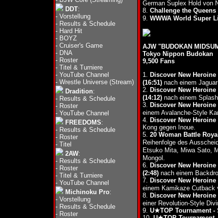
German Suplex Hold von N
DDT
:
8.
Challenge the Queens
-
Vorstellung
9.
WWWA World Super Lig
-
Results & Schedule
-
Hard Hit
-
BOYZ
-
Cruiser's Game
AJW "BUDOKAN MIDSUMM
-
DNA
Tokyo Nippon Budokan
-
Roster
9,500 Fans
-
Titel & Turniere
-
YouTube Channel
1.
Discover New Heroine
-
Wrestle Universe (Stream)
(16:51)
nach einem Jaguar
2.
Discover New Heroine
Dradition
:
(14:12)
nach einem Splash
-
Results & Schedule
3.
Discover New Heroine
-
Roster
einem Avalanche-Style K
-
YouTube Channel
4.
Discover New Heroine
FREEDOMS
:
Kong gegen Inoue.
-
Results & Schedule
5.
20 Woman Battle Roya
-
Roster
Reihenfolge des Ausschei
-
Titel
Etsuko Mita, Miwa Sato, 
2AW
:
Mongol.
-
Results & Schedule
6.
Discover New Heroine 
-
Roster
(2:48)
nach einem Backdro
-
Titel & Turniere
7.
Discover New Heroine 
-
YouTube Channel
einem Kamikaze Cutback 
Michinoku Pro
:
8.
Discover New Heroine 
-
Vorstellung
einer Revolution-Style Di
-
Results & Schedule
9.
U★TOP Tournament - 
-
Roster
10.
U★TOP Tournament -