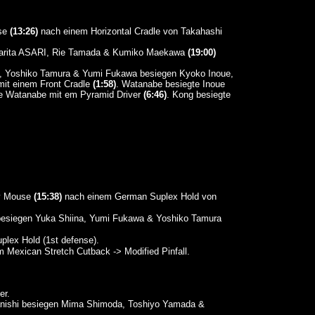
use
(13:26)
nach einem Horizontal Cradle von Takahashi
aparita ASARI, Rie Tamada & Kumiko Maekawa
(19:00)
e, Yoshiko Tamura & Yumi Fukawa besiegen Kyoko Inoue,
mit einem Front Cradle
(1:58)
. Watanabe besiegte Inoue
te Watanabe mit em Pyramid Driver
(6:46)
. Kong besiegte
y Mouse
(15:38)
nach einem German Suplex Hold von
esiegen Yuka Shiina, Yumi Fukawa & Yoshiko Tamura
lex Hold (1st defense).
 Mexican Stretch Cutback -> Modified Pinfall.
er.
nishi besiegen Mima Shimoda, Toshiyo Yamada &