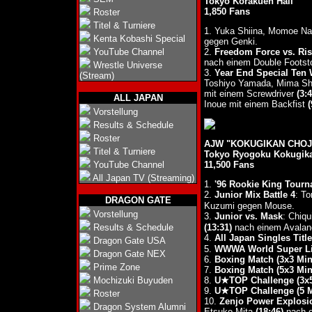
Tokyo Korakuen Hall
1,850 Fans
Roster
Titel & Turniere
1. Yuka Shiina, Momoe N
Kenta Kobashi Special
gegen Genki.
YouTube Channel
2.
Freedom Force vs. Ris
nach einem Double Footst
Wrestle Universe
3.
Year End Special Ten 
(Stream)
Toshiyo Yamada, Mima Sh
mit einem Screwdriver
(3:4
ALL JAPAN
Inoue mit einem Backfist
(
Vorstellung
Results & Schedule
Roster
AJW "KOKUGIKAN CHOJO
Titel & Turniere
Tokyo Ryogoku Kokugik
YouTube Channel
11,500 Fans
All Japan TV (Streaming)
1.
'96 Rookie King Tourn
2.
Junior Mix Battle 4
: T
DRAGON GATE
Kuzumi gegen Mouse.
Vorstellung
3.
Junior vs. Mask
: Chiqu
Results & Schedule
(13:31)
nach einem Avalanc
4.
All Japan Singles Title
Dragon Gate USA
5.
WWWA World Super Lig
Dragon Gate NEX
6.
Boxing Match (3x3 Min
Prime Zone
7.
Boxing Match (5x3 Min
Mochizuki Buyuden
8.
U★TOP Challenge (3x5
9.
U★TOP Challenge (5 M
Roster
10.
Zenjo Power Explosi
Dragon System Alumni
Etsuko Mita
(18:46)
nach e