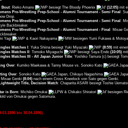
d Bout
: Rieko Amano
besiegt The Bloody Phoenix
(12:05)
mit e
mens Pro-Wrestling Prep-School - Alumni Tournament - Semi Final
: Su
bow Drop.
mens Pro-Wrestling Prep-School - Alumni Tournament - Semi Final
: Mi
yle Backbreaker.
mens Pro-Wrestling Prep-School - Alumni Tournament - Final
: Misae Ge
ckbreaker.
omi Yagi
& Kaori Nakayama
besiegen Yumi Fukawa & Motoy
ingles Matches I
: Yuka Shiina besiegt Yuki Miyazaki
(8:59)
mit einem
ingles Matches II
: Tomoko Miyaguchi
besiegt Saya Endo
(10:05)
mit
ngles Matches III - All Japan Junior Title
: Yoshiko Tamura (c) besiegt T
ing Over
: Kumiko Maekawa & Tanny Mouse vs. Sonoko Kato
ting Over
: Sonoko Kato
, Chikayo Nagashima
 Misae Genki
(8:04)
nach einem Cross Kneelock von Sato gegen Genki.
ghtweight Title, Decision Match
: Chaparita ASARI besiegt Toshie Uemat
ar is Born
: Michiko Omukai
& Chikako Shiratori
besiegen Ri
Hold von Omukai gegen Satomura.
03.1996 bis 30.04.1996)