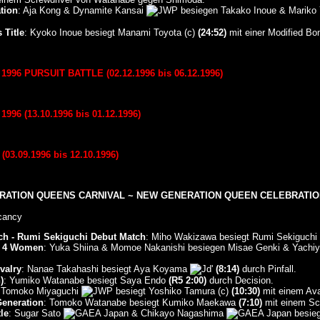
tion
: Aja Kong & Dynamite Kansai
besiegen Takako Inoue & Mariko
Title
: Kyoko Inoue besiegt Manami Toyota (c)
(24:52)
mit einer Modified Bom
96 PURSUIT BATTLE (02.12.1996 bis 06.12.1996)
96 (13.10.1996 bis 01.12.1996)
3.09.1996 bis 12.10.1996)
RATION QUEENS CARNIVAL ~ NEW GENERATION QUEEN CELEBRATION"
cancy
ch - Rumi Sekiguchi Debut Match
: Miho Wakizawa besiegt Rumi Sekiguchi
n 4 Women
: Yuka Shiina & Momoe Nakanishi besiegen Misae Genki & Yach
valry
: Nanae Takahashi besiegt Aya Koyama
(8:14)
durch Pinfall.
)
: Yumiko Watanabe besiegt Saya Endo
(R5 2:00)
durch Decision.
 Tomoko Miyaguchi
besiegt Yoshiko Tamura (c)
(10:30)
mit einem Aval
Generation
: Tomoko Watanabe besiegt Kumiko Maekawa
(7:10)
mit einem Scr
le
: Sugar Sato
& Chikayo Nagashima
besieg