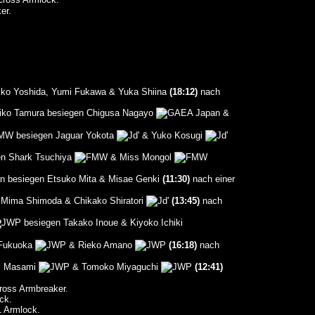
er.
iko Yoshida, Yumi Fukawa & Yuka Shiina
(18:12)
nach
hiko Tamura besiegen Chigusa Nagayo
&
besiegen Jaguar Yokota
& Yuko Kosugi
n Shark Tsuchiya
& Miss Mongol
besiegen Etsuko Mita & Misae Genki
(11:30)
nach einer
Mima Shimoda & Chikako Shiratori
(13:45)
nach
besiegen Takako Inoue & Kiyoko Ichiki
 Fukuoka
& Rieko Amano
(16:18)
nach
il Masami
& Tomoko Miyaguchi
(12:41)
ross Armbreaker.
ck.
 Armlock.