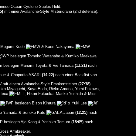
nese Ocean Cyclone Suplex Hold.
5)
mit einer Avalanche-Style Misteriorana (2nd defense).
 Megumi Kudo
& Kaori Nakayama
besiegen Tomoko Watanabe & Kumiko Maekawa
besiegen Manami Toyota & Rie Tamada
(13:21)
nach
noue & Chaparita ASARI
(14:22)
nach einer Backfist von
mit einem Avalanche-Style Frankensteiner
(27:38)
.
moko Miyaguchi, Saya Endo, Rieko Amano, Yumi Fukawa,
zteca
, Hikari Fukuoka, Mariko Yoshida & Miss
i
besiegen Bison Kimura
& Yuki Lee
iyo Yamada & Sonoko Kato
(12:25)
nach
besiegen Aja Kong & Yoshiko Tamura
(18:05)
nach
ross Armbreaker.
ross Armlock.