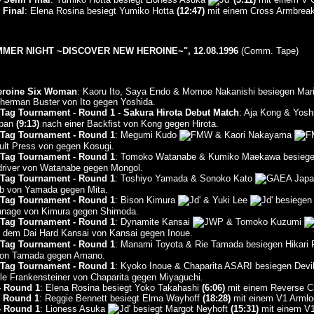
Final
: Elena Rosina besiegt Yumiko Hotta
(12:47)
mit einem Cross Armbreak
ER NIGHT ~DISCOVER NEW HEROINE~", 12.08.1996
(Comm. Tape)
eroine Six Woman
: Kaoru Ito, Saya Endo & Momoe Nakanishi besiegen Mar
herman Buster von Ito gegen Yoshida.
Tag Tournament - Round 1 - Sakura Hirota Debut Match
: Aja Kong & Yos
(9:13)
nach einer Backfist von Kong gegen Hirota.
 Tag Tournament - Round 1
: Megumi Kudo
& Kaori Nakayama
lt Press von gegen Kosugi.
 Tag Tournament - Round 1
: Tomoko Watanabe & Kumiko Maekawa besiege
river von Watanabe gegen Mongol.
 Tag Tournament - Round 1
: Toshiyo Yamada & Sonoko Kato
b von Yamada gegen Mita.
 Tag Tournament - Round 1
: Bison Kimura
& Yuki Lee
besiegen 
anage von Kimura gegen Shimoda.
 Tag Tournament - Round 1
: Dynamite Kansai
& Tomoko Kuzumi
dem Dai Hard Kansai von Kansai gegen Inoue.
 Tag Tournament - Round 1
: Manami Toyota & Rie Tamada besiegen Hikari
 von Tamada gegen Amano.
 Tag Tournament - Round 1
: Kyoko Inoue & Chaparita ASARI besiegen Dev
e Frankensteiner von Chaparita gegen Miyaguchi.
 Round 1
: Elena Rosina besiegt Yoko Takahashi
(6:06)
mit einem Reverse C
 Round 1
: Reggie Bennett besiegt Elma Wayhoff
(18:28)
mit einem V1 Armlo
 Round 1
: Lioness Asuka
besiegt Margot Neyhoft
(15:31)
mit einem V1