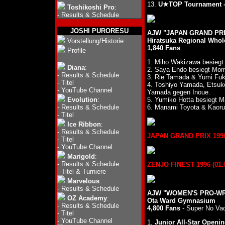
13.
U★TOP Tournament -
Toshikoshi Pro
:
-
Results & Schedule
JOSHI PURORESU
AJW "JAPAN GRAND PRIX
Hiratsuka Regional Whol
Vorstellung/Historie
1,840 Fans
Profile
1. Miho Wakizawa besieg
Diana
:
2. Saya Endo besiegt Mo
-
Results & Schedule
3. Rie Tamada & Yumi Fu
-
Titel
4. Toshiyo Yamada, Etsuk
-
YouTube Channel
Yamada gegen Inoue.
Evolution
:
5. Yumiko Hotta besiegt M
-
Results & Schedule
6. Manami Toyota & Kaor
-
Titel
Ice Ribbon
:
-
Results & Schedule
JAPAN GRAND PRIX 1996 (
-
Titel
-
YouTube Channel
Marigold
:
-
Results & Schedule
ZENJO FINEST 1996 (01.0
-
Titel & Turniere
Marvelous
:
-
Results & Schedule
AJW "WOMEN'S PRO-WRE
OZ Academy
:
Ota Ward Gymnasium
-
Results & Schedule
4,800 Fans
- Super No Va
-
Titel
-
YouTube Channel
1.
Junior All-Star Openi