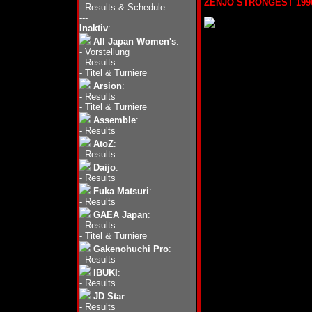
ZENJO STRONGEST 1996 (
-
Results & Schedule
---
Inaktiv
:
All Japan Women's
:
-
Vorstellung
-
Results
-
Titel & Turniere
Arsion
:
-
Results
-
Titel & Turniere
Assemble
:
-
Results
AtoZ
:
-
Results
Daijo
:
-
Results
Fuka Matsuri
:
-
Results
GAEA Japan
:
-
Results
-
Titel & Turniere
Gakenohuchi Pro
:
-
Results
IBUKI
:
-
Results
JD Star
:
-
Results