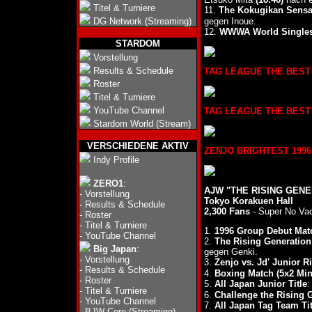
Titel & Turniere
11.
The Kokugikan Sensa
DG Network (Streaming)
gegen Inoue.
12.
WWWA World Singles 
STARDOM
Vorstellung
Results & Schedule
TAG LEAGUE THE BEST 19
Roster
Titel & Turniere
YouTube Channel
TAG LEAGUE THE BEST 19
Stardom World (Stream)
VERSCHIEDENE AKTIV
ZENJO BRIGHTEST 1996 (0
Indy Profile
ZERO1
:
AJW "THE RISING GENE
-
Vorstellung
Tokyo Korakuen Hall
-
Results & Schedule
2,300 Fans
- Super No Va
-
Roster
-
Titel & Turniere
1.
1996 Group Debut Mat
-
YouTube Channel
2.
The Rising Generatio
Big Japan
:
gegen Genki.
-
Vorstellung
3.
Zenjo vs. Jd' Junior Ri
-
Results & Schedule
4.
Boxing Match (5x2 Min
-
Roster
5.
All Japan Junior Title
:
-
Titel & Turniere
6.
Challenge the Rising 
-
YouTube Channel
7.
All Japan Tag Team Tit
-
BJW Core (Streaming)