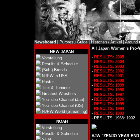
Newsboard
|
Puroresu Guide
|
Historien / Artikel
|
Around 
All Japan Women's Pro-W
NEW JAPAN
-
RESULTS: 2005
Vorstellung
-
RESULTS: 2004
Results & Schedule
-
RESULTS: 2003
(Sub-) Brands
-
RESULTS: 2002
NJPW in USA
-
RESULTS: 2001
-
RESULTS: 2000
Roster
-
RESULTS: 1999
Titel & Turniere
-
RESULTS: 1998
Greatest Wrestlers
-
RESULTS: 1997
-
RESULTS: 1996
YouTube Channel (Jap)
-
RESULTS: 1995
YouTube Channel (US)
-
RESULTS: 1994
NJPW World (Streaming)
-
RESULTS: 1993
- RESULTS: 1968~1992
NOAH
Vorstellung
Results & Schedule
AJW "ZENJO YEAR END S
SEM