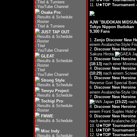
-
Titel & Turniere
11.
U★TOP Tournament - 
-
YouTube Channel
Osaka Pro
:
-
Results & Schedule
-
Roster
AJW "BUDOKAN MIDSUMM
-
Titel & Turniere
Tokyo Nippon Budokan
9,300 Fans
JUST TAP OUT
:
-
Results & Schedule
1.
Zenjo Discover New H
-
Roster
einem Avalanche-Style Fis
-
Titel
2.
Discover New Heroine 
-
YouTube Channel
Sakura Hirota
GLEAT
:
3.
Discover New Heroine
-
Results & Schedule
(18:13)
nach einer Moonsau
-
Roster
4.
Discover New Heroine
-
Titel
(10:29)
nach einem Screwd
-
YouTube Channel
5.
Discover New Heroine
Strong Style
:
Reverse Gori Special Bom
-
Results & Schedule
6.
Discover New Heroine
Tenryu Project
:
einem Avalanche-Style Ur
-
Results & Schedule
7.
Discover New Heroine
Tochigi Pro
:
(15:22)
nach 
-
Results & Schedule
8.
Discover New Heroine
-
Roster
einem Front Suplex Hold
FMWE
:
9.
Discover New Heroine
-
Results & Schedule
nach einem Avalanche-Styl
---
10.
U★TOP Tournament -
11.
U★TOP Tournament -
Misc Indy
:
12.
U★TOP Tournament -
-
Results & Schedule