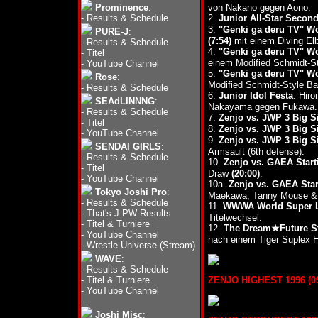
Prominence
:
von Nakano gegen Aono.
-
Results & Schedule
2.
Junior All-Star Secon
3.
"Genki ga deru TV" Wo
PURE-J
:
(7:54)
mit einem Diving El
-
Results & Schedule
4.
"Genki ga deru TV" Wo
-
Titel
einem Modified Schmidt-St
-
YouTube Channel
5.
"Genki ga deru TV" Wo
Rose
:
Modified Schmidt-Style Ba
-
Results & Schedule
6.
Junior Idol Festa
: Hir
SEAdLINNNG
:
Nakayama gegen Fukawa.
-
Results & Schedule
7.
Zenjo vs. JWP 3 Big S
-
Titel
8.
Zenjo vs. JWP 3 Big S
-
YouTube Channel
9.
Zenjo vs. JWP 3 Big Si
SENDAI GIRLS
:
Armsault (6th defense).
-
Results & Schedule
10.
Zenjo vs. GAEA Start
-
Titel
Draw
(20:00)
.
-
YouTube Channel
10a.
Zenjo vs. GAEA Star
Tokyo Joshi Pro
:
Maekawa, Tanny Mouse &
-
Results & Schedule
11.
WWWA World Super Li
-
That's J-PW Results
Titelwechsel.
-
Titel & Turniere
12.
The Dream★Future St
-
YouTube Channel
nach einem Tiger Suplex 
-
Wrestle Universe (Stream)
WAVE
:
-
Results & Schedule
-
Titel & Turniere
ZENJO HIGHEST 1996 (09.
-
YouTube Channel
---
Joshi Misc
: