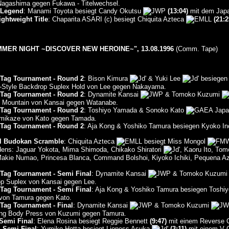
agashima gegen Fukawa - Titelwechsel.
 Legend
: Manami Toyota besiegt Candy Okutsu
(13:04)
mit dem Japa
htweight Title
: Chaparita ASARI (c) besiegt Chiquita Azteca
(21:2
ER NIGHT ~DISCOVER NEW HEROINE~", 13.08.1996
(Comm. Tape)
 Tag Tournament - Round 2
: Bison Kimura
& Yuki Lee
besiegen
-Style Backdrop Suplex Hold von Lee gegen Nakayama.
 Tag Tournament - Round 2
: Dynamite Kansai
& Tomoko Kuzumi
 Mountain von Kansai gegen Watanabe.
 Tag Tournament - Round 2
: Toshiyo Yamada & Sonoko Kato
amikaze von Kato gegen Tamada.
 Tag Tournament - Round 2
: Aja Kong & Yoshiko Tamura besiegen Kyoko I
l Budokan Scramble
: Chiquita Azteca
besiegt Miss Mongol
dens: Jaguar Yokota, Mima Shimoda, Chikako Shiratori
, Kaoru Ito, To
Makie Numao, Princesa Blanca, Command Bolshoi, Kiyoko Ichiki, Pequena A
Tag Tournament - Semi Final
: Dynamite Kansai
& Tomoko Kuzum
p Suplex von Kansai gegen Lee.
Tag Tournament - Semi Final
: Aja Kong & Yoshiko Tamura besiegen Tosh
von Tamura gegen Kato.
Tag Tournament - Final
: Dynamite Kansai
& Tomoko Kuzumi
ving Body Press von Kuzumi gegen Tamura.
Semi Final
: Elena Rosina besiegt Reggie Bennett
(9:47)
mit einem Reverse C
 Semi Final
: Yumiko Hotta besiegt Lioness Asuka
(3:11)
mit einem V C