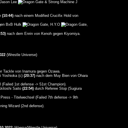
 Jason Lee
& Strong Machine J
e
(10:44)
nach einem Modified Crucifix Hold von
egen BxB Hulk
, H.Y.O
,
:53)
nach dem Enrin von Kenoh gegen Kiyomiya.
022
(Wrestle Universe)
r Tackle von Inamura gegen Ozawa.
i Yoshioka (c)
(20:37)
nach dem Muy Bien von Ohara
l (Failed 1st defense -> 51st Champion).
itoshi Saito
(22:54)
durch Referee Stop (Sugiura
Press - Titelwechsel (Failed 7th defense -> 9th
ning Wizard (2nd defense).
0.2022
(Abema/Wrestle Universe)