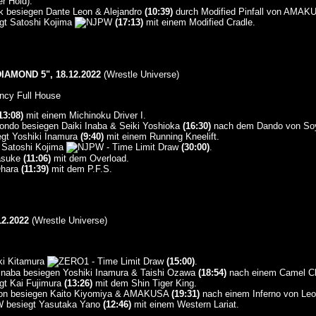
r Hold).
 besiegen Dante Leon & Alejandro
(10:39)
durch Modified Pinfall von AMAK
egt Satoshi Kojima
(17:13)
mit einem Modified Cradle.
IAMOND 5", 18.12.2022
(Wrestle Universe)
ncy Full House
13:08)
mit einem Michinoku Driver I.
ondo besiegen Daiki Inaba & Seiki Yoshioka
(16:30)
nach dem Dando von Soy
egt Yoshiki Inamura
(9:40)
mit einem Running Kneelift.
. Satoshi Kojima
- Time Limit Draw
(30:00)
.
asuke
(11:06)
mit dem Overload.
Ohara
(11:39)
mit dem P.F.S.
2.2022
(Wrestle Universe)
ki Kitamura
- Time Limit Draw
(15:00)
.
 Inaba besiegen Yoshiki Inamura & Taishi Ozawa
(18:54)
nach einem Camel Cl
egt Kai Fujimura
(13:26)
mit dem Shin Tiger King.
Leon besiegen Kaito Kiyomiya & AMAKUSA
(19:31)
nach einem Inferno von L
besiegt Yasutaka Yano
(12:46)
mit einem Western Lariat.