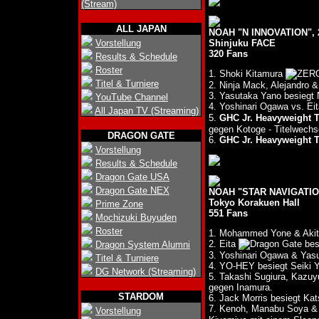
(Stream)
ALL JAPAN
NOAH "N INNOVATION", 2
Vorstellung
Shinjuku FACE
320 Fans
Results & Schedule
Roster
1. Shoki Kitamura
Titel & Turniere
2. Ninja Mack, Alejandro 
3. Yasutaka Yano besie
YouTube Channel
4. Yoshinari Ogawa vs. Ei
All Japan TV (Streaming)
5.
GHC Jr. Heavyweight T
gegen Kotoge - Titelwechs
DRAGON GATE
6.
GHC Jr. Heavyweight T
Vorstellung
Results & Schedule
Dragon Gate USA
Dragon Gate NEX
NOAH "STAR NAVIGATION 
Tokyo Korakuen Hall
Prime Zone
551 Fans
Mochizuki Buyuden
Roster
1. Mohammed Yone & Akito
2. Eita
bes
Dragon System Alumni
3. Yoshinari Ogawa & Yas
Titel & Turniere
4. YO-HEY besiegt Seiki 
DG Network (Streaming)
5. Takashi Sugiura, Kazuy
gegen Inamura.
STARDOM
6. Jack Morris besiegt Ka
7. Kenoh, Manabu Soya & 
Vorstellung