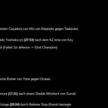
inem Cazadora con Hilo von Alejandro gegen Tadasuke.
iki Yoshioka (c)
(27:53)
nach dem KZ.time von Kzy
l (Failed 1st defense -> 52nd Champion).
cle Buster von Yone gegen Ozawa.
namura
(17:11)
nach einem Double Wristlock von Suzuki
Kotoge
(20:04)
durch Referee Stop (Kenoh besiegte