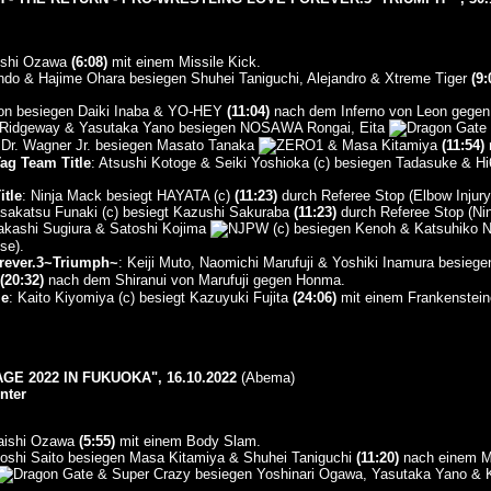
aishi Ozawa
(6:08)
mit einem Missile Kick.
ndo & Hajime Ohara besiegen Shuhei Taniguchi, Alejandro & Xtreme Tiger
(9:
eon besiegen Daiki Inaba & YO-HEY
(11:04)
nach dem Inferno von Leon gege
s Ridgeway & Yasutaka Yano besiegen NOSAWA Rongai, Eita
e Dr. Wagner Jr. besiegen Masato Tanaka
& Masa Kitamiya
(11:54)
n
ag Team Title
: Atsushi Kotoge & Seiki Yoshioka (c) besiegen Tadasuke & H
itle
: Ninja Mack besiegt HAYATA (c)
(11:23)
durch Referee Stop (Elbow Injury)
sakatsu Funaki (c) besiegt Kazushi Sakuraba
(11:23)
durch Referee Stop (Nin
Takashi Sugiura & Satoshi Kojima
(c) besiegen Kenoh & Katsuhiko 
se).
orever.3~Triumph~
: Keiji Muto, Naomichi Marufuji & Yoshiki Inamura besieg
(20:32)
nach dem Shiranui von Marufuji gegen Honma.
le
: Kaito Kiyomiya (c) besiegt Kazuyuki Fujita
(24:06)
mit einem Frankensteine
E 2022 IN FUKUOKA", 16.10.2022
(Abema)
nter
Taishi Ozawa
(5:55)
mit einem Body Slam.
shi Saito besiegen Masa Kitamiya & Shuhei Taniguchi
(11:20)
nach einem Mu
& Super Crazy besiegen Yoshinari Ogawa, Yasutaka Yano & 