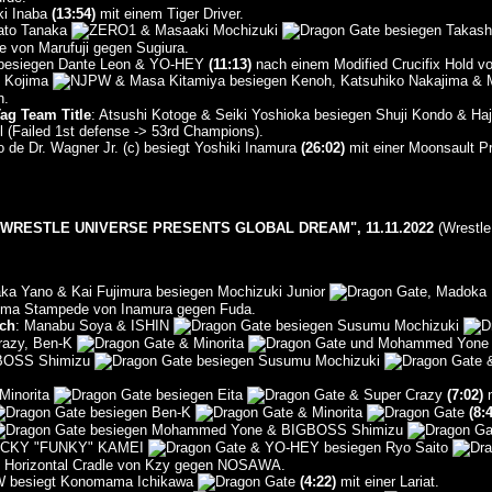
ki Inaba
(13:54)
mit einem Tiger Driver.
sato Tanaka
& Masaaki Mochizuki
besiegen Takashi
e von Marufuji gegen Sugiura.
 besiegen Dante Leon & YO-HEY
(11:13)
nach einem Modified Crucifix Hold
i Kojima
& Masa Kitamiya besiegen Kenoh, Katsuhiko Nakajima &
h.
ag Team Title
: Atsushi Kotoge & Seiki Yoshioka besiegen Shuji Kondo & Ha
l (Failed 1st defense -> 53rd Champions).
jo de Dr. Wagner Jr. (c) besiegt Yoshiki Inamura
(26:02)
mit einer Moonsault Pr
WRESTLE UNIVERSE PRESENTS GLOBAL DREAM", 11.11.2022
(Wrestle
aka Yano & Kai Fujimura besiegen Mochizuki Junior
, Madoka 
ma Stampede von Inamura gegen Fuda.
tch
: Manabu Soya & ISHIN
besiegen Susumu Mochizuki
razy, Ben-K
& Minorita
und Mohammed Yone 
BOSS Shimizu
besiegen Susumu Mochizuki
&
Minorita
besiegen Eita
& Super Crazy
(7:02)
n
besiegen Ben-K
& Minorita
(8:
besiegen Mohammed Yone & BIGBOSS Shimizu
ACKY "FUNKY" KAMEI
& YO-HEY besiegen Ryo Saito
 Horizontal Cradle von Kzy gegen NOSAWA.
besiegt Konomama Ichikawa
(4:22)
mit einer Lariat.