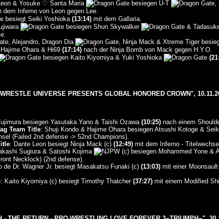
 Leon & Yosuke ♡ Santa Maria
besiegen U-T
,
 dem Inferno von Leon gegen Lee.
besiegt Seiki Yoshioka
(13:14)
mit dem Gallaria.
jiwara
besiegen Shun Skywalker
& Tadasuk
e.
, Alejandro, Dragon Dia
, Ninja Mack & Xtreme Tiger besi
 Hajime Ohara & Hi69
(17:14)
nach der Ninja Bomb von Mack gegen H.Y.O.
besiegen Kaito Kiyomiya & Yuki Yoshioka
(21
 WRESTLE UNIVERSE PRESENTS GLOBAL HONORED CROWN", 10.11.2
 Fujimura besiegen Yasutaka Yano & Taishi Ozawa
(10:25)
nach einem Shoulde
ag Team Title
: Shuji Kondo & Hajime Ohara besiegen Atsushi Kotoge & Seik
hsel (Failed 2nd defense -> 52nd Champions).
itle
: Dante Leon besiegt Ninja Mack (c)
(12:49)
mit dem Inferno - Titelwechse
Takashi Sugiura & Satoshi Kojima
(c) besiegen Mohammed Yone & Ak
ront Necklock) (2nd defense).
jo de Dr. Wagner Jr. besiegt Masakatsu Funaki (c)
(13:03)
mit einer Moonsault 
e
: Kaito Kiyomiya (c) besiegt Timothy Thatcher
(37:27)
mit einem Modified Shi
 - THE RETURN - PRO-WRESTLING LOVE FOREVER.3~TRIUMPH~", 30.1