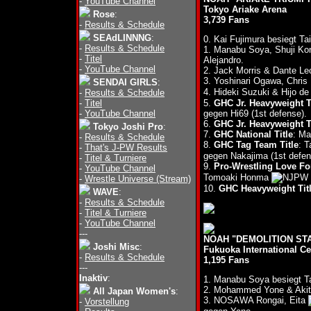
-
YouTube Channel
Tokyo Ariake Arena
Rose
:
3,739 Fans
-
Results & Schedule
SEAdLINNNG
:
0. Kai Fujimura besiegt T
-
Results & Schedule
1. Manabu Soya, Shuji Ko
-
Titel
Alejandro.
-
YouTube Channel
2. Jack Morris & Dante L
3. Yoshinari Ogawa, Chri
SENDAI GIRLS
:
4. Hideki Suzuki & Hijo d
-
Results & Schedule
-
Titel
5.
GHC Jr. Heavyweight T
-
YouTube Channel
gegen Hi69 (1st defense).
6.
GHC Jr. Heavyweight T
Tokyo Joshi Pro
:
7.
GHC National Title
: Ma
-
Results & Schedule
8.
GHC Tag Team Title
: 
-
That's J-PW Results
gegen Nakajima (1st defen
-
Titel & Turniere
9.
Pro-Wrestling Love F
-
YouTube Channel
Tomoaki Honma
-
Wrestle Universe (Stream)
10.
GHC Heavyweight Tit
WAVE
:
-
Results & Schedule
-
Titel & Turniere
-
YouTube Channel
---
NOAH "DEMOLITION STAG
Joshi Misc
:
Fukuoka International Ce
-
Results & Schedule
1,195 Fans
---
Inaktiv
:
1. Manabu Soya besiegt 
2. Mohammed Yone & Akito
All Japan Women's
:
3. NOSAWA Rongai, Eita
-
Vorstellung