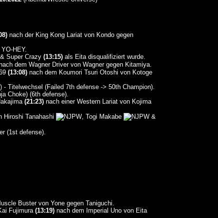
08)
nach der King Kong Lariat von Kondo gegen
n YO-HEY.
& Super Crazy
(13:15)
als Eita disqualifiziert wurde.
ach dem Wagner Driver von Wagner gegen Kitamiya.
i69
(13:08)
nach dem Koumori Tsuri Otoshi von Kotoge
 - Titelwechsel (Failed 7th defense -> 50th Champion).
ja Choke) (6th defense).
Nakajima
(21:23)
nach einer Western Lariat von Kojima
en Hiroshi Tanahashi
, Togi Makabe
&
r (1st defense).
scle Buster von Yone gegen Taniguchi.
Kai Fujimura
(13:19)
nach dem Imperial Uno von Eita