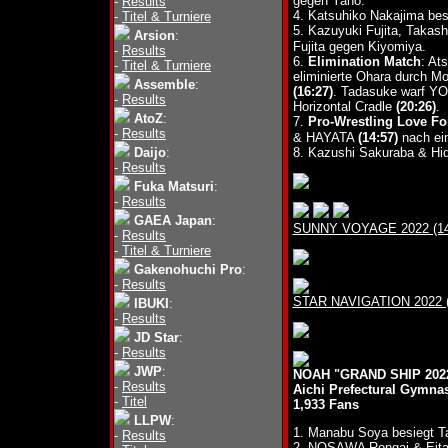
gegen Yano.
-
Results
4. Katsuhiko Nakajima be
-
Titel & Turniere
5. Kazuyuki Fujita, Takas
Arsion
:
Fujita gegen Kiyomiya.
-
Results
6.
Elimination Match
: At
-
Titel & Turniere
eliminierte Ohara durch Mo
Assemble
:
(16:27)
. Tadasuke warf Y
-
Results
Horizontal Cradle
(20:26)
.
AtoZ
:
7.
Pro-Wrestling Love Fo
-
Results
& HAYATA
(14:57)
nach ei
Daijo
:
8. Kazushi Sakuraba & Hi
-
Results
Fuka Matsuri
:
-
Results
GAEA Japan
:
SUNNY VOYAGE 2022 (14.1
-
Results
-
Titel & Turniere
Gakenohuchi Pro
:
-
Results
STAR NAVIGATION 2022 (0
IBUKI
:
-
Results
JD Star
:
-
Results
JWP
:
NOAH "GRAND SHIP 202
-
Results
Aichi Prefectural Gymna
-
Titel
1,933 Fans
LLPW
:
1. Manabu Soya besiegt 
-
Results
2. NOSAWA Rongai & Eit