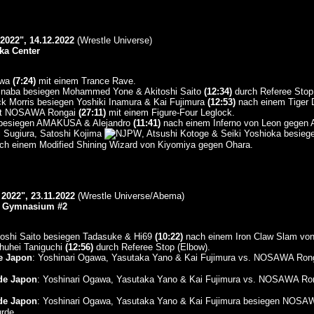
22", 14.12.2022
(Wrestle Universe)
ka Center
awa
(7:24)
mit einem Trance Rave.
 Inaba besiegen Mohammed Yone & Akitoshi Saito
(12:34)
durch Referee Stop 
ck Morris besiegen Yoshiki Inamura & Kai Fujimura
(12:53)
nach einem Tiger D
egt NOSAWA Rongai
(27:11)
mit einem Figure-Four Leglock.
 besiegen AMAKUSA & Alejandro
(11:41)
nach einem Inferno von Leon gegen A
i Sugiura, Satoshi Kojima
, Atsushi Kotoge & Seiki Yoshioka besie
h einem Modified Shining Wizard von Kiyomiya gegen Ohara.
022", 23.11.2022
(Wrestle Universe/Abema)
m Gymnasium #2
oshi Saito besiegen Tadasuke & Hi69
(10:22)
nach einem Iron Claw Slam von
Shuhei Taniguchi
(12:56)
durch Referee Stop (Elbow).
de Japon
: Yoshinari Ogawa, Yasutaka Yano & Kai Fujimura vs. NOSAWA Rong
 de Japon
: Yoshinari Ogawa, Yasutaka Yano & Kai Fujimura vs. NOSAWA Ron
 de Japon
: Yoshinari Ogawa, Yasutaka Yano & Kai Fujimura besiegen NOSA
rde.