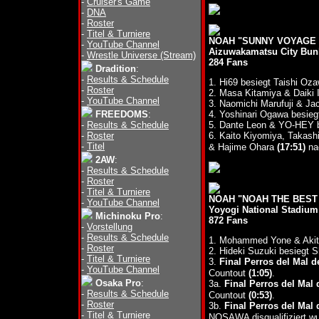
-
Cruiser's Game
-
DNA
-
Roster
-
Titel & Turniere
NOAH "SUNNY VOYAGE 20
-
YouTube Channel
Aizuwakamatsu City Bun
-
Wrestle Universe (Stream)
284 Fans
Dradition
:
-
Results & Schedule
1. Hi69 besiegt Taishi Oz
-
Roster
2. Masa Kitamiya & Daiki
-
YouTube Channel
3. Naomichi Marufuji & Ja
FREEDOMS
:
4. Yoshinari Ogawa besi
-
Results & Schedule
5. Dante Leon & YO-HEY
-
Roster
6. Kaito Kiyomiya, Takash
-
Titel
& Hajime Ohara
(17:51)
nac
2AW
:
-
Results & Schedule
-
Roster
-
Titel & Turniere
NOAH "NOAH THE BEST 2
-
YouTube Channel
Yoyogi National Stadiu
Michinoku Pro
:
872 Fans
-
Vorstellung
-
Results & Schedule
1. Mohammed Yone & Akit
-
Roster
2. Hideki Suzuki besiegt 
-
Titel & Turniere
3.
Final Perros del Mal 
-
YouTube Channel
Countout
(1:05)
.
Osaka Pro
:
3a.
Final Perros del Mal
-
Results & Schedule
Countout
(0:53)
.
-
Roster
3b.
Final Perros del Mal
-
Titel & Turniere
NOSAWA disqualifiziert wu