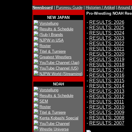
Newsboard
|
Puroresu Guide
|
Historien / Artikel
|
Around 
Pro-Wrestling NOAH Resu
NEW JAPAN
-
RESULTS: 2026
Vorstellung
-
RESULTS: 2025
Results & Schedule
-
RESULTS: 2024
(Sub-) Brands
-
RESULTS: 2023
NJPW in USA
-
RESULTS: 2022
Roster
-
RESULTS: 2021
Titel & Turniere
-
RESULTS: 2020
Greatest Wrestlers
-
RESULTS: 2019
YouTube Channel (Jap)
-
RESULTS: 2018
YouTube Channel (US)
-
RESULTS: 2017
NJPW World (Streaming)
-
RESULTS: 2016
-
RESULTS: 2015
NOAH
-
RESULTS: 2014
Vorstellung
-
RESULTS: 2013
Results & Schedule
-
RESULTS: 2012
SEM
-
RESULTS: 2011
Roster
-
RESULTS: 2010
-
RESULTS: 2009
Titel & Turniere
-
RESULTS: 2008
Kenta Kobashi Special
-
RESULTS: 2007
YouTube Channel
Wrestle Universe