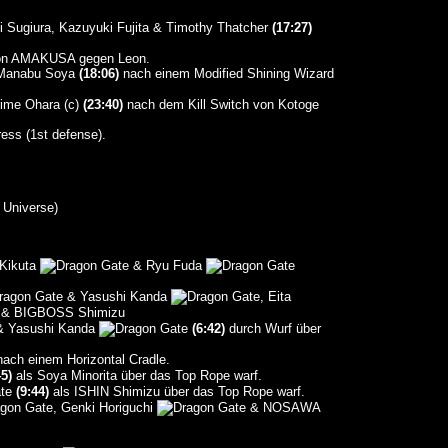
 Sugiura, Kazuyuki Fujita & Timothy Thatcher
(17:27)
 von AMAKUSA gegen Leon.
 Manabu Soya
(18:06)
nach einem Modified Shining Wizard
jime Ohara (c)
(23:40)
nach dem Kill Switch von Kotoge
ess (1st defense).
 Universe)
Kikuta
& Ryu Fuda
& Yasushi Kanda
, Eita
& BIGBOSS Shimizu
 Yasushi Kanda
(6:42)
durch Wurf über
ach einem Horizontal Cradle.
45)
als Soya Minorita über das Top Rope warf.
(9:44)
als ISHIN Shimizu über das Top Rope warf.
, Genki Horiguchi
& NOSAWA