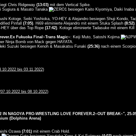
siegt Chris Ridgeway
(13:03)
mit dem Vertical Spike.
hi Sugiura & Masato Tanaka
besiegen Kaito Kiyomiya, Daiki Inaba
sushi Kotoge, Seiki Yoshioka, YO-HEY & Alejandro besiegen Shuji Kondo, T
dified Pinfall
(7:05)
. Hi69 eliminierte Alejandro mit einem Stuka Splash
(8:52)
O-HEY über das Top Rope
(17:42)
. Kotoge eliminierte Tadasuke mit einem Kil
rever.Ex Fukuoka Final~Trans Magic~
: Keiji Muto, Satoshi Kojima
ner Ninja Bomb von Mack gegen HAYATA.
deki Suzuki besiegen Kenoh & Masakatsu Funaki
(25:36)
nach einem Scorpio
0.2022 bis 03.11.2022)
7.10.2022 bis 08.10.2022)
2 IN NAGOYA PRO-WRESTLING LOVE FOREVER.2~OUT BREAK~", 25.09
sium (Dolphins Arena)
Taishi Ozawa
(7:01)
mit einem Crab Hold.
a
besiegen Yasutaka Yano & Kai Fujimura
(4:03)
nach einem L