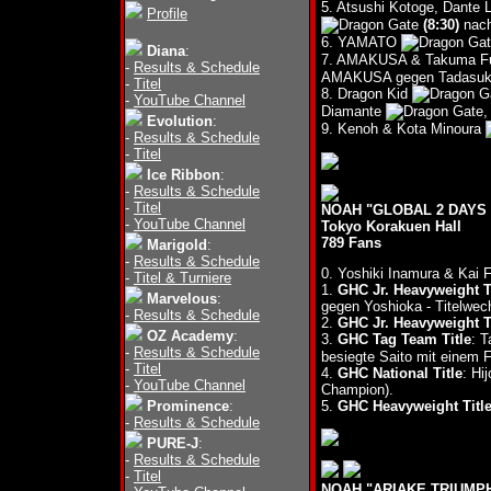
5. Atsushi Kotoge, Dante
Profile
(8:30)
nach
6. YAMATO
Diana
:
7. AMAKUSA & Takuma Fu
-
Results & Schedule
AMAKUSA gegen Tadasuk
-
Titel
8. Dragon Kid
-
YouTube Channel
Diamante
,
Evolution
:
9. Kenoh & Kota Minoura
-
Results & Schedule
-
Titel
Ice Ribbon
:
-
Results & Schedule
-
Titel
NOAH "GLOBAL 2 DAYS
-
YouTube Channel
Tokyo Korakuen Hall
789 Fans
Marigold
:
-
Results & Schedule
0. Yoshiki Inamura & Kai
-
Titel & Turniere
1.
GHC Jr. Heavyweight T
Marvelous
:
gegen Yoshioka - Titelwec
-
Results & Schedule
2.
GHC Jr. Heavyweight T
OZ Academy
:
3.
GHC Tag Team Title
: 
-
Results & Schedule
besiegte Saito mit einem F
-
Titel
4.
GHC National Title
: Hi
-
YouTube Channel
Champion).
Prominence
:
5.
GHC Heavyweight Titl
-
Results & Schedule
PURE-J
:
-
Results & Schedule
-
Titel
NOAH "ARIAKE TRIUMPH