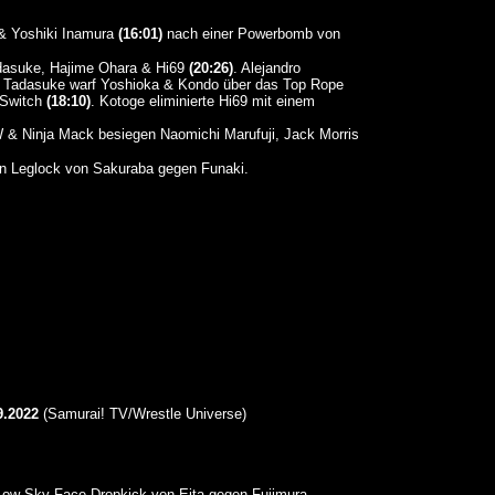
 & Yoshiki Inamura
(16:01)
nach einer Powerbomb von
adasuke, Hajime Ohara & Hi69
(20:26)
. Alejandro
. Tadasuke warf Yoshioka & Kondo über das Top Rope
l Switch
(18:10)
. Kotoge eliminierte Hi69 mit einem
& Ninja Mack besiegen Naomichi Marufuji, Jack Morris
n Leglock von Sakuraba gegen Funaki.
.2022
(Samurai! TV/Wrestle Universe)
ow Sky Face Dropkick von Eita gegen Fujimura.