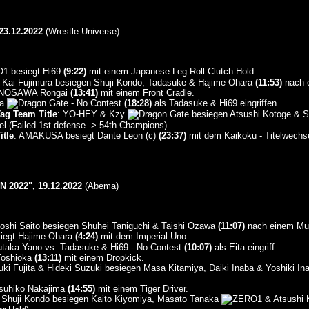
3.12.2022
(Wrestle Universe)
besiegt Hi69
(9:22)
mit einem Japanese Leg Roll Clutch Hold.
& Kai Fujimura besiegen Shuji Kondo, Tadasuke & Hajime Ohara
(11:53)
nach e
gt NOSAWA Rongai
(13:41)
mit einem Front Cradle.
ta
- No Contest
(18:28)
als Tadasuke & Hi69 eingriffen.
ag Team Title
: YO-HEY & Kzy
besiegen Atsushi Kotoge & Se
el (Failed 1st defense -> 54th Champions).
itle
: AMAKUSA besiegt Dante Leon (c)
(23:37)
mit dem Kaikoku - Titelwechse
2022", 19.12.2022
(Abema)
shi Saito besiegen Shuhei Taniguchi & Taishi Ozawa
(11:07)
nach einem Mus
iegt Hajime Ohara
(4:24)
mit dem Imperial Uno.
utaka Yano vs. Tadasuke & Hi69 - No Contest
(10:07)
als Eita eingriff.
Yoshioka
(13:11)
mit einem Dropkick.
uki Fujita & Hideki Suzuki besiegen Masa Kitamiya, Daiki Inaba & Yoshiki I
tsuhiko Nakajima
(14:55)
mit einem Tiger Driver.
Shuji Kondo besiegen Kaito Kiyomiya, Masato Tanaka
& Atsushi 