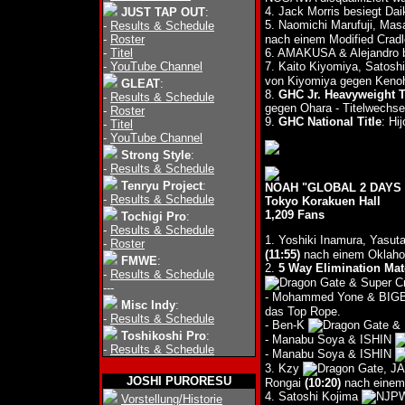
4. Jack Morris besiegt Dai
JUST TAP OUT
:
5. Naomichi Marufuji, Ma
-
Results & Schedule
-
Roster
nach einem Modified Cradl
-
Titel
6. AMAKUSA & Alejandro
-
YouTube Channel
7. Kaito Kiyomiya, Satosh
von Kiyomiya gegen Keno
GLEAT
:
8.
GHC Jr. Heavyweight T
-
Results & Schedule
gegen Ohara - Titelwechse
-
Roster
9.
GHC National Title
: Hi
-
Titel
-
YouTube Channel
Strong Style
:
-
Results & Schedule
Tenryu Project
:
NOAH "GLOBAL 2 DAYS 
-
Results & Schedule
Tokyo Korakuen Hall
1,209 Fans
Tochigi Pro
:
-
Results & Schedule
1. Yoshiki Inamura, Yasut
-
Roster
(11:55)
nach einem Oklaho
FMWE
:
2.
5 Way Elimination Ma
-
Results & Schedule
& Super C
---
- Mohammed Yone & BIG
Misc Indy
:
das Top Rope.
-
Results & Schedule
- Ben-K
& 
Toshikoshi Pro
:
- Manabu Soya & ISHIN
-
Results & Schedule
- Manabu Soya & ISHIN
3. Kzy
, J
JOSHI PURORESU
Rongai
(10:20)
nach einem
4. Satoshi Kojima
Vorstellung/Historie