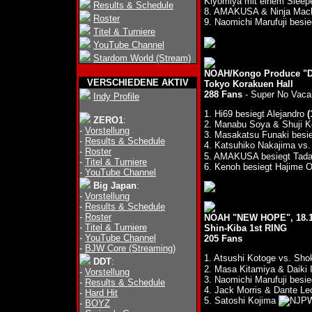
Kiyomiya mit einem Sleepe
Results & Schedule
8. AMAKUSA & Ninja Mack
Roster
9. Naomichi Marufuji besi
Titel & Turniere
YouTube Channel
Stardom World (Stream)
NOAH/Kongo Produce "D
VERSCHIEDENE AKTIV
Tokyo Korakuen Hall
288 Fans
- Super No Vaca
Indy Profile
1. Hi69 besiegt Alejandro
(
ZERO1
:
2. Manabu Soya & Shuji K
-
Vorstellung
3. Masakatsu Funaki besi
-
Results & Schedule
4. Katsuhiko Nakajima vs
-
Roster
5. AMAKUSA besiegt Tad
-
Titel & Turniere
6. Kenoh besiegt Hajime 
-
YouTube Channel
Big Japan
:
-
Vorstellung
-
Results & Schedule
-
Roster
NOAH "NEW HOPE", 18.1
-
Titel & Turniere
Shin-Kiba 1st RING
-
YouTube Channel
205 Fans
-
BJW Core (Streaming)
1. Atsushi Kotoge vs. Sho
DDT
:
2. Masa Kitamiya & Daiki
-
Vorstellung
3. Naomichi Marufuji besi
-
Results & Schedule
4. Jack Morris & Dante 
-
Hard Hit
5. Satoshi Kojima
-
BOYZ