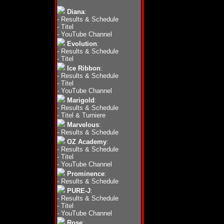
Diana
:
-
Results & Schedule
-
Titel
-
YouTube Channel
Evolution
:
-
Results & Schedule
-
Titel
Ice Ribbon
:
-
Results & Schedule
-
Titel
-
YouTube Channel
Marigold
:
-
Results & Schedule
-
Titel & Turniere
Marvelous
:
-
Results & Schedule
OZ Academy
:
-
Results & Schedule
-
Titel
-
YouTube Channel
Prominence
:
-
Results & Schedule
PURE-J
:
-
Results & Schedule
-
Titel
-
YouTube Channel
Rose
: