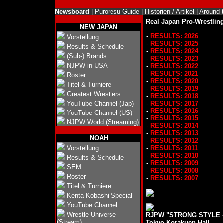
Newsboard
|
Puroresu Guide
|
Historien / Artikel
|
Around 
Real Japan Pro-Wrestling
NEW JAPAN
-
RESULTS: 2026
Vorstellung
-
RESULTS: 2025
Results & Schedule
-
RESULTS: 2024
(Sub-) Brands
-
RESULTS: 2023
NJPW in USA
-
RESULTS: 2022
-
RESULTS: 2021
Roster
-
RESULTS: 2020
Titel & Turniere
-
RESULTS: 2019
Greatest Wrestlers
-
RESULTS: 2018
YouTube Channel (Jap)
-
RESULTS: 2017
-
RESULTS: 2016
YouTube Channel (US)
-
RESULTS: 2015
NJPW World (Streaming)
-
RESULTS: 2014
-
RESULTS: 2013
NOAH
-
RESULTS: 2012
Vorstellung
-
RESULTS: 2011
-
RESULTS: 2010
Results & Schedule
-
RESULTS: 2009
SEM
-
RESULTS: 2008
Roster
-
RESULTS: 2007
Titel & Turniere
Kenta Kobashi Special
YouTube Channel
Wrestle Universe
RJPW "STRONG STYLE ~ 
(Stream)
Tokyo Korakuen Hall