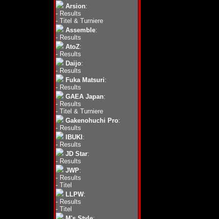
Arsion
:
-
Results
-
Titel & Turniere
Assemble
:
-
Results
AtoZ
:
-
Results
Daijo
:
-
Results
Fuka Matsuri
:
-
Results
GAEA Japan
:
-
Results
-
Titel & Turniere
Gakenohuchi Pro
:
-
Results
IBUKI
:
-
Results
JD Star
:
-
Results
JWP
:
-
Results
-
Titel
LLPW
:
-
Results
-
Titel
M's Style
: