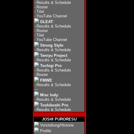
-
Results & Schedule
-
Roster
-
Titel
-
YouTube Channel
GLEAT
:
-
Results & Schedule
-
Roster
-
Titel
-
YouTube Channel
Strong Style
:
-
Results & Schedule
Tenryu Project
:
-
Results & Schedule
Tochigi Pro
:
-
Results & Schedule
-
Roster
FMWE
:
-
Results & Schedule
---
Misc Indy
:
-
Results & Schedule
Toshikoshi Pro
:
-
Results & Schedule
JOSHI PURORESU
Vorstellung/Historie
Profile