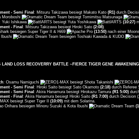
ment - Semi Final
: Mitsuru Takizawa besiegt Makato Kato
(R1)
durch Decisio
a Moroboshi
besiegt Tomimitsu Matsunaga
: Yuki Ishikawa
besiegt Yuta Yoshikawa
(10:27)
m
ment - Final
: Mitsuru Takizawa besiegt Hiroki Sato
(2:08)
.
Shark besiegen Super Tiger II & Hi69
(13:50)
nach einer Moonsa
 Ibushi
besiegen Toshiaki Kawada & KUDO
LAND LOSS RECOVERRY BATTLE ~FIERCE TIGER GENE AWAKENING! SU
ch
: Osamu Namiguchi
besiegt Shota Takanishi
ment - Semi Final
: Hiroki Saito besiegt Sato Okamoto
(2:18)
durch Referee 
ment - Semi Final
: Akira Hanamura besiegt Hirokazu Tamura
(R1 5:00)
durch
ment - Final
: Akira Hanamura besiegt Hiroki Saito
(R1 7:00)
durch Decision (2
besiegt Super Tiger II
(10:09)
mit dem Solarina.
ao Orihara besiegen Minoru Suzuki & Kota Ibushi
(1