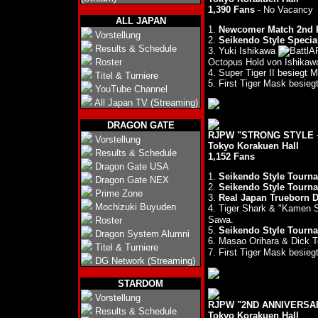
1,390 Fans
- No Vacancy
ALL JAPAN
1.
Newcomer Match 2nd 
Vorstellung
2.
Seikendo Style Specia
Results & Schedule
3. Yuki Ishikawa
Roster
Octopus Hold von Ishikawa
4. Super Tiger II besiegt 
Titel & Turniere
5. First Tiger Mask besie
YouTube Channel
All Japan TV (Streaming)
DRAGON GATE
RJPW "STRONG STYLE 
Vorstellung
Tokyo Korakuen Hall
Results & Schedule
1,152 Fans
Dragon Gate USA
1.
Seikendo Style Tourna
Dragon Gate NEX
2.
Seikendo Style Tourna
Prime Zone
3.
Real Japan Trueborn 
Mochizuki Buyuden
4. Tiger Shark & "Kamen S
Sawa.
Roster
5.
Seikendo Style Tourna
Dragon System Alumni
6. Masao Orihara & Dick T
Titel & Turniere
7. First Tiger Mask besie
DG Network (Streaming)
STARDOM
Vorstellung
RJPW "2ND ANNIVERSARY
Results & Schedule
Tokyo Korakuen Hall