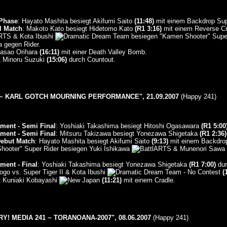
Phase
: Hayato Mashita besiegt Akifumi Saito
(11:48)
mit einem Backdrop Sup
l Match
: Makoto Kato besiegt Hidetomo Kato
(R1 3:16)
mit einem Reverse Cr
& Kota Ibushi
besiegen "Kamen Shooter" Super
 gegen Rider.
Masao Orihara
(16:11)
mit einer Death Valley Bomb.
gt Minoru Suzuki
(15:06)
durch Countout.
~ KARL GOTCH MOURNING PERFORMANCE", 21.09.2007
(Happy 241)
ment - Semi Final
: Yoshiaki Takashima besiegt Hitoshi Ogasawara
(R1 5:00
ment - Semi Final
: Mitsuru Takizawa besiegt Yonezawa Shigetaka
(R1 2:36)
Debut Match
: Hayato Mashita besiegt Akifumi Saito
(9:13)
mit einem Backdrop
hooter" Super Rider besiegen Yuki Ishikawa
& Munenori Sawa
ment - Final
: Yoshiaki Takashima besiegt Yonezawa Shigetaka
(R1 7:00)
dur
ogo vs. Super Tiger II & Kota Ibushi
- No Contest
(
gt Kuniaki Kobayashi
(11:21)
mit einem Cradle.
! MEDIA 241 ~ TORANOANA-2007", 08.06.2007
(Happy 241)