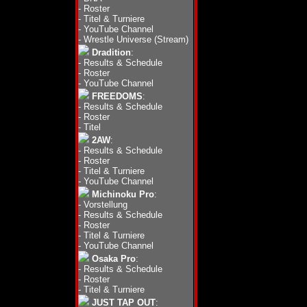
-
Roster
-
Titel & Turniere
-
YouTube Channel
-
Wrestle Universe (Stream)
Dradition
:
-
Results & Schedule
-
Roster
-
YouTube Channel
FREEDOMS
:
-
Results & Schedule
-
Roster
-
Titel
2AW
:
-
Results & Schedule
-
Roster
-
Titel & Turniere
-
YouTube Channel
Michinoku Pro
:
-
Vorstellung
-
Results & Schedule
-
Roster
-
Titel & Turniere
-
YouTube Channel
Osaka Pro
:
-
Results & Schedule
-
Roster
-
Titel & Turniere
JUST TAP OUT
: