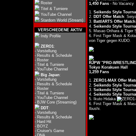
Roster
1,450 Fans
- No Vacancy
Titel & Turniere
1.
Seikendo Style Tourna
YouTube Channel
2.
DDT Offer Match
: Seiy
Stardom World (Stream)
3.
BattlARTS Offer Match
4.
Seikendo Style Tourna
VERSCHIEDENE AKTIV
5. Masao Orihara & Tiger 
6. First Tiger Mask & Kota
Indy Profile
von Tiger gegen KUDO.
ZERO1
:
-
Vorstellung
-
Results & Schedule
-
Roster
RJPW "PRO-WRESTLING 
-
Titel & Turniere
Tokyo Korakuen Hall
-
YouTube Channel
1,259 Fans
Big Japan
:
-
Vorstellung
1.
ZERO1-MAX Offer Mat
-
Results & Schedule
2.
Seikendo Style Tourna
-
Roster
3.
Seikendo Style Tourna
-
Titel & Turniere
4.
Seikendo Style Tourna
-
YouTube Channel
5. Ikuto Hidaka
-
BJW Core (Streaming)
6. First Tiger Mask & Mas
DDT
:
Ibushi.
-
Vorstellung
-
Results & Schedule
-
Hard Hit
-
BOYZ
-
Cruiser's Game
-
DNA