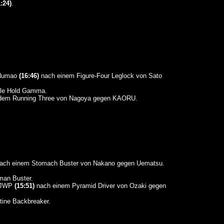
1:24)
.
 Numao
(16:46)
nach einem Figure-Four Leglock von Sato
gle Hold Gamma.
dem Running Three von Nagoya gegen KAORU.
ach einem Stomach Buster von Nakano gegen Uematsu.
man Buster.
(15:51)
nach einem Pyramid Driver von Ozaki gegen
tine Backbreaker.