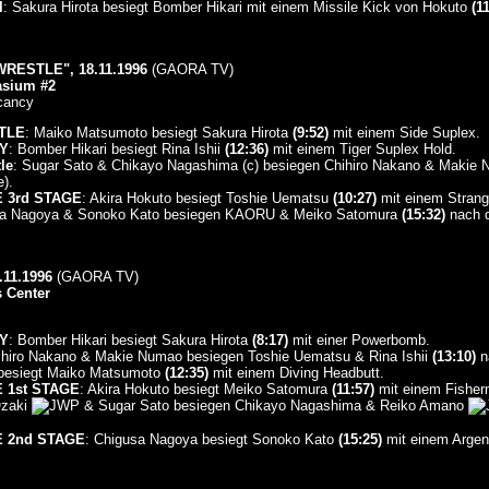
l
: Sakura Hirota besiegt Bomber Hikari mit einem Missile Kick von Hokuto
(1
RESTLE", 18.11.1996
(GAORA TV)
asium #2
cancy
TLE
: Maiko Matsumoto besiegt Sakura Hirota
(9:52)
mit einem Side Suplex.
Y
: Bomber Hikari besiegt Rina Ishii
(12:36)
mit einem Tiger Suplex Hold.
le
: Sugar Sato & Chikayo Nagashima (c) besiegen Chihiro Nakano & Makie
).
 3rd STAGE
: Akira Hokuto besiegt Toshie Uematsu
(10:27)
mit einem Stran
sa Nagoya & Sonoko Kato besiegen KAORU & Meiko Satomura
(15:32)
nach 
11.1996
(GAORA TV)
s Center
Y
: Bomber Hikari besiegt Sakura Hirota
(8:17)
mit einer Powerbomb.
ihiro Nakano & Makie Numao besiegen Toshie Uematsu & Rina Ishii
(13:10)
n
besiegt Maiko Matsumoto
(12:35)
mit einem Diving Headbutt.
 1st STAGE
: Akira Hokuto besiegt Meiko Satomura
(11:57)
mit einem Fisher
Ozaki
& Sugar Sato besiegen Chikayo Nagashima & Reiko Amano
 2nd STAGE
: Chigusa Nagoya besiegt Sonoko Kato
(15:25)
mit einem Argen