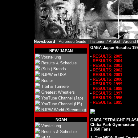
Newsboard
|
Puroresu Guide
|
Historien / Artikel
|
Around 
GAEA Japan Results: 19
NEW JAPAN
-
RESULTS: 2005
Vorstellung
-
RESULTS: 2004
Results & Schedule
-
RESULTS: 2003
(Sub-) Brands
-
RESULTS: 2002
NJPW in USA
-
RESULTS: 2001
-
RESULTS: 2000
Roster
-
RESULTS: 1999
Titel & Turniere
-
RESULTS: 1998
Greatest Wrestlers
-
RESULTS: 1997
-
RESULTS: 1996
YouTube Channel (Jap)
-
RESULTS: 1995
YouTube Channel (US)
NJPW World (Streaming)
NOAH
GAEA "STRAIGHT FLASH"
Chiba Park Gymnasium
Vorstellung
1,860 Fans
Results & Schedule
SEM
1.
The WCW Road Tourna