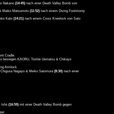
iro Nakano
(14:45)
nach einer Death Valley Bomb von
 & Maiko Matsumoto
(11:52)
nach einem Diving Footstomp
noko Kato
(14:21)
nach einem Cross Kneelock von Sato
nt Cradle.
to besiegen KAORU, Toshie Uematsu & Chikayo
ng Armlock.
 Chigusa Nagayo & Meiko Satomura
(8:30)
nach einer
 Ishii
(16:59)
mit einer Death Valley Bomb gegen
per.