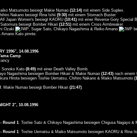
Maiko Matsumoto besiegt Makie Numao
(12:14)
mit einem Side Suplex.
hihiro Nakano besiegt Rina Ishii
(9:30)
mit einem Stomach Buster.
besiegt KAORU
(10:41)
mit einer Reverse Gory Special 
 Satomura besiegt Bomber Hikari
(12:51)
mit einem Cross Armbreaker.
mi Ozaki
, Sugar Sato, Chikayo Nagashima & Reiko Amano
be
 Amano Kato pinnte.
 1996", 14.08.1996
 Yama Camp
cancy
t Sonoko Kato
(8:49)
mit einer Death Valley Bomb.
kayo Nagashima besiegen Bomber Hikari & Makie Numao
(12:43)
nach einem F
akura Hirota besiegen Toshie Uematsu, Chihiro Nakano & Maiko Matsumoto
(
l
: Makie Numao besiegt Bomber Hikari
(21:47)
.
GHT 2", 10.08.1996
- Round 1
: Toshie Sato & Chikayo Nagashima besiegen Chigusa Nagayo &
- Round 1
: Toshie Uematsu & Maiko Matsumoto besiegen KAORU & Rina Is