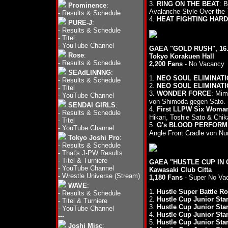
3.
RING ON THE BEAT
: 
Prominence
:
Avalanche-Style Over the
-
Results & Schedule
4.
HEAT FIGHTING HARD
PURE-J
:
-
Results & Schedule
-
Titel
-
YouTube Channel
GAEA "GOLD RUSH", 16.
Rose
:
Tokyo Korakuen Hall
-
Results & Schedule
2,200 Fans
- No Vacancy
SEAdLINNNG
:
1.
NEO SOUL ELIMINATI
-
Results & Schedule
2.
NEO SOUL ELIMINATI
-
Titel
3.
WONDER FORCE
: Mi
-
YouTube Channel
von Shimoda gegen Sato.
SENDAI GIRLS
:
4.
First LLPW Six Woman
-
Results & Schedule
Hikari, Toshie Sato & Chi
-
Titel
5.
G's BLOOD PERFORM I
-
YouTube Channel
Angle Front Cradle von N
Tokyo Joshi Pro
:
-
Results & Schedule
-
That's J-PW Results
-
Titel & Turniere
GAEA "HUSTLE CUP IN C
-
YouTube Channel
Kawasaki Club Citta
-
Wrestle Universe (Stream)
1,180 Fans
- Super No Va
WAVE
:
1.
Hustle Super Battle Ro
-
Results & Schedule
2.
Hustle Cup Junior Sta
-
Titel & Turniere
3.
Hustle Cup Junior Sta
-
YouTube Channel
4.
Hustle Cup Junior Sta
---
5.
Hustle Cup Junior Sta
Joshi Misc
: