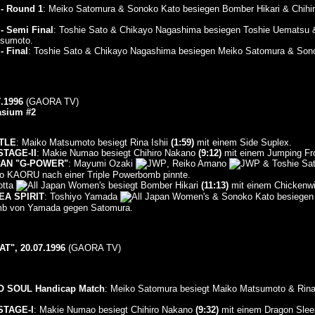
- Round 1
: Meiko Satomura & Sonoko Kato besiegen Bomber Hikari & Chih
- Semi Final
: Toshie Sato & Chikayo Nagashima besiegen Toshie Uematsu
sumoto.
 Final
: Toshie Sato & Chikayo Nagashima besiegen Meiko Satomura & So
.1996
(GAORA TV)
asium #2
TLE
: Maiko Matsumoto besiegt Rina Ishii
(1:59)
mit einem Side Suplex.
TAGE-II
: Makie Numao besiegt Chihiro Nakano
(9:12)
mit einem Jumping Fro
PAN "G-POWER"
: Mayumi Ozaki
, Reiko Amano
& Toshie Sa
o KAORU nach einer Triple Powerbomb pinnte.
otta
besiegt Bomber Hikari
(11:13)
mit einem Chickenwi
EA SPIRIT
: Toshiyo Yamada
& Sonoko Kato besiegen
mb von Yamada gegen Satomura.
T", 20.07.1996
(GAORA TV)
O SOUL Handicap Match
: Meiko Satomura besiegt Maiko Matsumoto & Rina
STAGE-I
: Makie Numao besiegt Chihiro Nakano
(9:32)
mit einem Dragon Slee