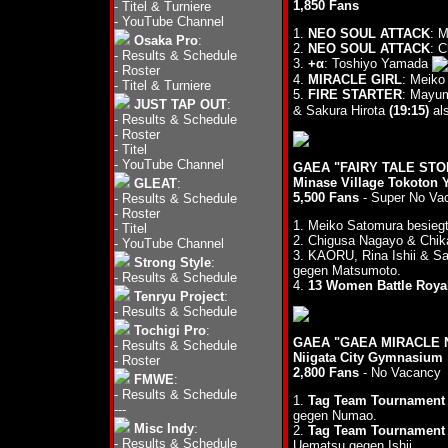
1,850 Fans
-
Titel & Turniere
-
YouTube Channel
1.
NEO SOUL ATTACK
: 
Osaka Pro
:
2.
NEO SOUL ATTACK
: C
-
Results & Schedule
3.
+α
: Toshiyo Yamada
-
Roster
4.
MIRACLE GIRL
: Meiko
-
Titel & Turniere
5.
FIRE STARTER
: Mayu
JUST TAP OUT
:
& Sakura Hirota
(19:15)
als
-
Results & Schedule
-
Roster
-
Titel
-
YouTube Channel
GAEA "FAIRY TALE STORY
Minase Village Tokoton
GLEAT
:
5,500 Fans
- Super No Va
-
Results & Schedule
-
Roster
1. Meiko Satomura besieg
-
Titel
2. Chigusa Nagayo & Chi
-
YouTube Channel
3. KAORU, Rina Ishii & S
Strong Style
:
gegen Matsumoto.
-
Results & Schedule
4.
13 Women Battle Roya
Tenryu Project
:
-
Results & Schedule
Tochigi Pro
:
GAEA "GAEA MIRACLE NI
-
Results & Schedule
Niigata City Gymnasium
-
Roster
2,800 Fans
- No Vacancy
FMWE
:
-
Results & Schedule
1.
Tag Team Tournament 
---
gegen Numao.
Misc Indy
:
2.
Tag Team Tournament 
-
Results & Schedule
Uematsu gegen Ishii.