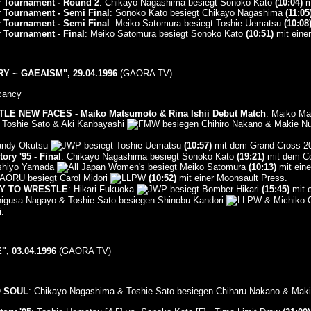
r Tournament - Round 2
: Chikayo Nagashima besiegt Sonoko Kato
(10:04)
mi
r Tournament - Semi Final
: Sonoko Kato besiegt Chikayo Nagashima
(11:05
r Tournament - Semi Final
: Meiko Satomura besiegt Toshie Uematsu
(10:08
r Tournament - Final
: Meiko Satomura besiegt Sonoko Kato
(10:51)
mit eine
 ~ GAEAISM", 29.04.1996
(GAORA TV)
cancy
E NEW FACES - Maiko Matsumoto & Rina Ishii Debut Match
: Maiko Ma
: Toshie Sato & Aki Kanbayashi
besiegen Chihiro Nakano & Makie 
andy Okutsu
besiegt Toshie Uematsu
(10:57)
mit dem Grand Cross 2
ry '95 - Final
: Chikayo Nagashima besiegt Sonoko Kato
(19:21)
mit dem Co
oshiyo Yamada
besiegt Meiko Satomura
(10:13)
mit ein
KAORU besiegt Carol Midori
(10:52)
mit einer Moonsault Press.
Y TO WRESTLE
: Hikari Fukuoka
besiegt Bomber Hikari
(15:45)
mit e
higusa Nagayo & Toshie Sato besiegen Shinobu Kandori
& Michiko
.
 03.04.1996
(GAORA TV)
 SOUL
: Chikayo Nagashima & Toshie Sato besiegen Chiharu Nakano & Ma