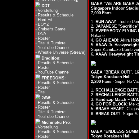
GAEA "WE ARE GAEA JAP
DDT
:
Singapore Indoor Stadi
-
Vorstellung
7,000 Fans
-
Results & Schedule
-
Hard Hit
1.
RUN AWAY
: Toshie Ue
-
BOYZ
2.
JAPANESE "Sacrifice"
-
Cruiser's Game
3.
EVERYBODY FLYING 
-
DNA
Nakano.
-
Roster
4.
GO AHEAD!
: Akira Hok
-
Titel & Turniere
5.
AAAW Jr. Heavyweight 
-
YouTube Channel
Super Kamikaze Bomb von 
-
Wrestle Universe (Stream)
6.
AAAW Heavyweight Titl
Dradition
:
-
Results & Schedule
-
Roster
-
YouTube Channel
GAEA "BREAK OUT!", 16
Tokyo Korakuen Hall
FREEDOMS
:
2,200 Fans
- Super No Va
-
Results & Schedule
-
Roster
1.
RECHALLENGE BATT
-
Titel
2.
RECHALLENGE BATT
2AW
:
3.
Handicap Match ~ BA
-
Results & Schedule
4.
GO FOR BLOCK
: Meik
-
Roster
5.
BRAVE HEART
: Chigu
-
Titel & Turniere
6.
BREAK OUT!
: Sugar S
-
YouTube Channel
Michinoku Pro
:
-
Vorstellung
GAEA "ENDLESS SUMMER
-
Results & Schedule
Tokyo Korakuen Hall
-
Roster