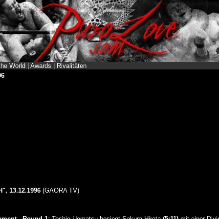
the World
|
Awards
|
Rivalitäten
96
, 13.12.1996
(GAORA TV)
ment - Round 1
: Toshie Uematsu besiegt Sakura Hirota
(5:11)
mit einer Div