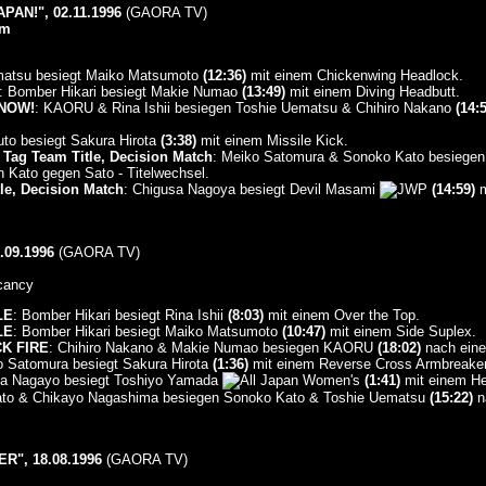
AN!", 02.11.1996
(GAORA TV)
um
matsu besiegt Maiko Matsumoto
(12:36)
mit einem Chickenwing Headlock.
: Bomber Hikari besiegt Makie Numao
(13:49)
mit einem Diving Headbutt.
NOW!
: KAORU & Rina Ishii besiegen Toshie Uematsu & Chihiro Nakano
(14:
uto besiegt Sakura Hirota
(3:38)
mit einem Missile Kick.
Tag Team Title, Decision Match
: Meiko Satomura & Sonoko Kato besiege
Kato gegen Sato - Titelwechsel.
e, Decision Match
: Chigusa Nagoya besiegt Devil Masami
(14:59)
m
.09.1996
(GAORA TV)
cancy
LE
: Bomber Hikari besiegt Rina Ishii
(8:03)
mit einem Over the Top.
LE
: Bomber Hikari besiegt Maiko Matsumoto
(10:47)
mit einem Side Suplex.
CK FIRE
: Chihiro Nakano & Makie Numao besiegen KAORU
(18:02)
nach eine
o Satomura besiegt Sakura Hirota
(1:36)
mit einem Reverse Cross Armbreaker
sa Nagayo besiegt Toshiyo Yamada
(1:41)
mit einem He
ato & Chikayo Nagashima besiegen Sonoko Kato & Toshie Uematsu
(15:22)
n
", 18.08.1996
(GAORA TV)