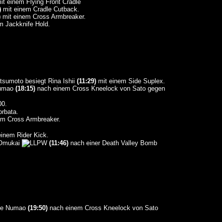
t einem Flying Front Cradle
)
mit einem Cradle Cutback.
)
mit einem Cross Armbreaker.
m Jackknife Hold.
tsumoto besiegt Rina Ishii
(11:29)
mit einem Side Suplex.
Numao
(18:15)
nach einem Cross Kneelock von Sato gegen
00.
rbata.
em Cross Armbreaker.
inem Rider Kick.
 Omukai
(11:46)
nach einer Death Valley Bomb
kie Numao
(19:50)
nach einem Cross Kneelock von Sato