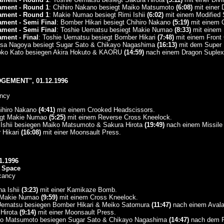
ment - Round 1
: Chihiro Nakano besiegt Maiko Matsumoto
(6:08)
mit einer 
ment - Round 1
: Makie Numao besiegt Rimi Ishii
(6:02)
mit einem Modified S
ment - Semi Final
: Bomber Hikari besiegt Chihiro Nakano
(5:19)
mit einem O
ment - Semi Final
: Toshie Uematsu besiegt Makie Numao
(8:33)
mit einem 
ent - Final
: Toshie Uematsu besiegt Bomber Hikari
(7:48)
mit einem Front 
usa Nagoya besiegt Sugar Sato & Chikayo Nagashima
(16:13)
mit dem Super 
oko Kato besiegen Akira Hokuto & KAORU
(14:59)
nach einem Dragon Suplex
GEMENT", 01.12.1996
ncy
hihiro Nakano
(4:41)
mit einem Crooked Headscissors.
egt Makie Numao
(5:25)
mit einem Reverse Cross Kneelock.
 Ishii besiegen Maiko Matsumoto & Sakura Hirota
(19:49)
nach einem Missile 
 Hikari
(16:08)
mit einer Moonsault Press.
1.1996
 Space
cancy
na Ishii
(3:23)
mit einer Kamikaze Bomb.
t Makie Numao
(9:59)
mit einem Cross Kneelock.
 Uematsu besiegen Bomber Hikari & Meiko Satomura
(11:47)
nach einem Avalan
Hirota
(9:14)
mit einer Moonsault Press.
ko Matsumoto besiegen Sugar Sato & Chikayo Nagashima
(14:47)
nach dem R