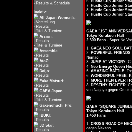
6.
Hustle Cup Junior Sta
-
Results & Schedule
7.
Hustle Cup Junior Sta
---
8.
Hustle Cup Junior Sta
Inaktiv
:
9.
Hustle Cup Junior Sta
All Japan Women's
:
-
Vorstellung
-
Results
-
Titel & Turniere
GAEA "1ST ANNIVERSARY
Tokyo Korakuen Hall
Arsion
:
2,300 Fans
- Super No Va
-
Results
-
Titel & Turniere
1.
GAEA NEO SOUL BATTL
Assemble
:
2.
POWERFUL FRIENDS
-
Results
Numao.
AtoZ
:
3.
JUMP AT VICTORY
: C
-
Results
4.
Neo Energy Queen Histo
Daijo
:
5.
AMAZING BATTLE
: T
-
Results
6.
WONDERFUL FREE
: 
7.
MORE THEN EVER TR
Fuka Matsuri
:
8.
DESTINY FIGHTER
: C
-
Results
von Nagayo gegen Omukai
GAEA Japan
:
-
Results
-
Titel & Turniere
Gakenohuchi Pro
:
GAEA "SQUARE JUNGLE",
-
Results
Tokyo Korakuen Hall
IBUKI
:
1,450 Fans
-
Results
1.
CROSS ROAD OF NEO
JD Star
:
gegen Nakano.
-
Results