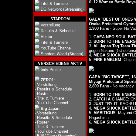
6.
12 Women Battle Roya
Titel & Turniere
DG Network (Streaming)
STARDOM
GAEA "BEST OF ONES W
Osaka Prefectural Gymn
Vorstellung
1,900 Fans
- Super No Va
Results & Schedule
Roster
1.
GAEA NEO SOUL BAT
2.
BORN TO THE ENERG
Titel & Turniere
3.
All Japan Tag Team Tit
YouTube Channel
gegen Nakano (1st defense
Stardom World (Stream)
4.
MEGA SHOCK BATTLE
5.
FIRE EMBLEM
: Chigu
VERSCHIEDENE AKTIV
Indy Profile
GAEA "BIG TARGET", 16.
ZERO1
:
Miyagi Prefectural Sport
-
Vorstellung
2,800 Fans
- No Vacancy
-
Results & Schedule
-
Roster
1.
BORN TO THE ENERG
-
Titel & Turniere
2.
CATCH A CHANCE
: Ch
-
YouTube Channel
3.
JUST TRY IT
: KAORU 
4.
MEGA SHOCK BATTLE
Big Japan
:
5.
AMBITIOUS
: Mayumi 
-
Vorstellung
-
Results & Schedule
Nagashima.
-
Roster
6.
MEGA SHOCK BATTLE
-
Titel & Turniere
-
YouTube Channel
-
BJW Core (Streaming)