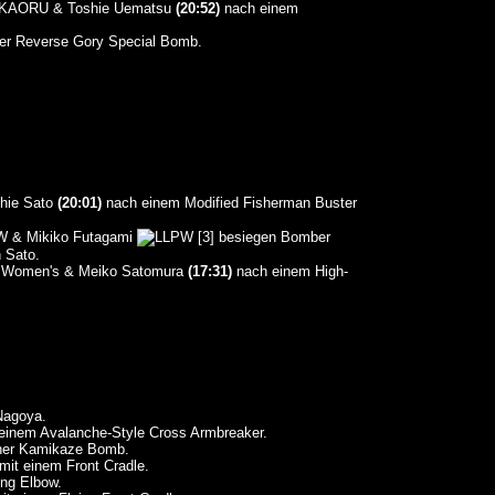
o, KAORU & Toshie Uematsu
(20:52)
nach einem
er Reverse Gory Special Bomb.
hie Sato
(20:01)
nach einem Modified Fisherman Buster
& Mikiko Futagami
[3] besiegen Bomber
 Sato.
& Meiko Satomura
(17:31)
nach einem High-
Nagoya.
einem Avalanche-Style Cross Armbreaker.
ner Kamikaze Bomb.
mit einem Front Cradle.
ng Elbow.