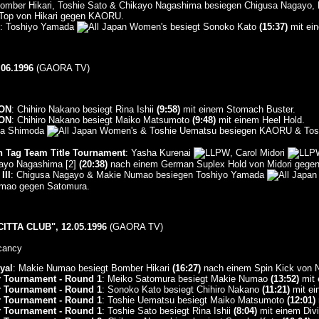
Bomber Hikari, Toshie Sato & Chikayo Nagashima besiegen Chigusa Nagay
 Top von Hikari gegen KAORU.
: Toshiyo Yamada
besiegt Sonoko Kato
(15:37)
mit ein
06.1996
(GAORA TV)
ON
: Chihiro Nakano besiegt Rina Ishii
(9:58)
mit einem Stomach Buster.
ON
: Chihiro Nakano besiegt Maiko Matsumoto
(9:48)
mit einem Heel Hold.
ma Shimoda
& Toshie Uematsu besiegen KAORU & Tos
 Tag Team Title Tournament
: Yasha Kurenai
, Carol Midori
kayo Nagashima [2]
(20:38)
nach einem German Suplex Hold von Midori gegen
II
: Chigusa Nagayo & Makie Numao besiegen Toshiyo Yamada
umao gegen Satomura.
ITTA CLUB", 12.05.1996
(GAORA TV)
cancy
yal
: Makie Numao besiegt Bomber Hikari
(16:27)
nach einem Spin Kick von 
r Tournament - Round 1
: Meiko Satomura besiegt Makie Numao
(13:52)
mit 
r Tournament - Round 1
: Sonoko Kato besiegt Chihiro Nakano
(11:21)
mit ei
r Tournament - Round 1
: Toshie Uematsu besiegt Maiko Matsumoto
(12:01)
r Tournament - Round 1
: Toshie Sato besiegt Rina Ishii
(8:04)
mit einem Divi