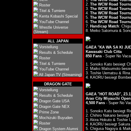
2.
The WCW Road Tourna
Roster
3.
The WCW Road Tourna
Titel & Turniere
4.
The WCW Road Tourna
Kenta Kobashi Special
5.
The WCW Road Tourna
YouTube Channel
6.
The WCW Road Tournam
7.
Handicap Match
: Chig
Wrestle Universe
8. Meiko Satomura & Son
(Stream)
ALL JAPAN
Vorstellung
GAEA "KA WA SA KI JUD
Kawasaki Club Citta
Results & Schedule
850 Fans
- Super No Vaca
Roster
Titel & Turniere
1. Sonoko Kato besiegt C
2. Maiko Matsumoto besi
YouTube Channel
3. Toshie Uematsu & Rina
All Japan TV (Streaming)
4. KAORU besiegt Bomber
DRAGON GATE
Vorstellung
GAEA "HOT ROAD", 23.1
Results & Schedule
Arao City Miyauchi Open
Dragon Gate USA
4,500 Fans
- Super No Va
Dragon Gate NEX
1. Sonoko Kato besiegt Ri
Prime Zone
2. Chihiro Nakano besieg
Mochizuki Buyuden
3. Akira Hokuto & Toshie
Roster
4. KAORU besiegt Sakura 
5. Chigusa Nagoya & Mai
Dragon System Alumni