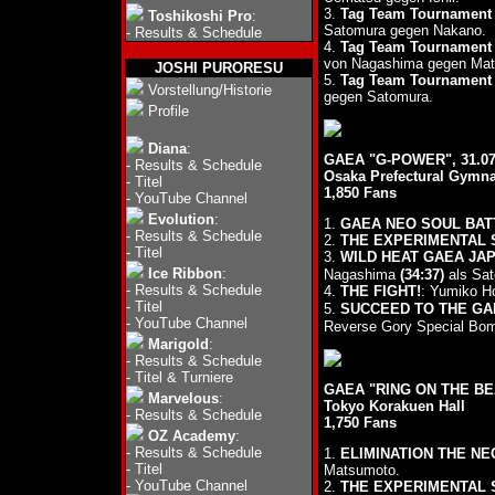
3.
Tag Team Tournament 
Toshikoshi Pro
:
Satomura gegen Nakano.
-
Results & Schedule
4.
Tag Team Tournament 
von Nagashima gegen Mat
JOSHI PURORESU
5.
Tag Team Tournament -
Vorstellung/Historie
gegen Satomura.
Profile
Diana
:
GAEA "G-POWER", 31.07
-
Results & Schedule
Osaka Prefectural Gymn
-
Titel
1,850 Fans
-
YouTube Channel
Evolution
:
1.
GAEA NEO SOUL BAT
-
Results & Schedule
2.
THE EXPERIMENTAL S
-
Titel
3.
WILD HEAT GAEA JA
Ice Ribbon
:
Nagashima
(34:37)
als Sat
-
Results & Schedule
4.
THE FIGHT!
: Yumiko H
-
Titel
5.
SUCCEED TO THE GA
-
YouTube Channel
Reverse Gory Special Bo
Marigold
:
-
Results & Schedule
-
Titel & Turniere
GAEA "RING ON THE BEA
Marvelous
:
Tokyo Korakuen Hall
-
Results & Schedule
1,750 Fans
OZ Academy
:
-
Results & Schedule
1.
ELIMINATION THE NE
-
Titel
Matsumoto.
-
YouTube Channel
2.
THE EXPERIMENTAL 