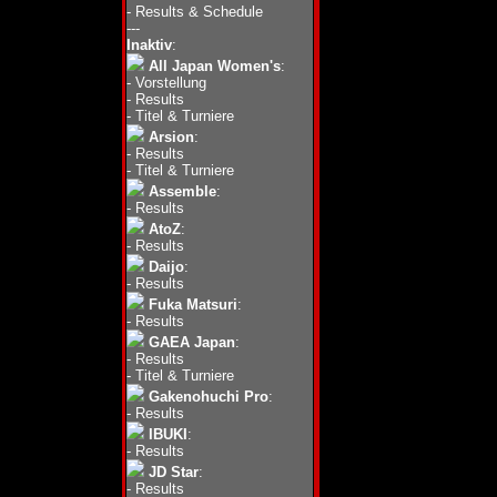
-
Results & Schedule
---
Inaktiv
:
All Japan Women's
:
-
Vorstellung
-
Results
-
Titel & Turniere
Arsion
:
-
Results
-
Titel & Turniere
Assemble
:
-
Results
AtoZ
:
-
Results
Daijo
:
-
Results
Fuka Matsuri
:
-
Results
GAEA Japan
:
-
Results
-
Titel & Turniere
Gakenohuchi Pro
:
-
Results
IBUKI
:
-
Results
JD Star
:
-
Results