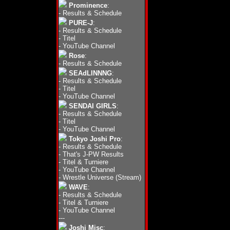
Prominence
:
-
Results & Schedule
PURE-J
:
-
Results & Schedule
-
Titel
-
YouTube Channel
Rose
:
-
Results & Schedule
SEAdLINNNG
:
-
Results & Schedule
-
Titel
-
YouTube Channel
SENDAI GIRLS
:
-
Results & Schedule
-
Titel
-
YouTube Channel
Tokyo Joshi Pro
:
-
Results & Schedule
-
That's J-PW Results
-
Titel & Turniere
-
YouTube Channel
-
Wrestle Universe (Stream)
WAVE
:
-
Results & Schedule
-
Titel & Turniere
-
YouTube Channel
---
Joshi Misc
: