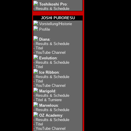
Toshikoshi Pro
:
-
Results & Schedule
JOSHI PURORESU
Vorstellung/Historie
Profile
Diana
:
-
Results & Schedule
-
Titel
-
YouTube Channel
Evolution
:
-
Results & Schedule
-
Titel
Ice Ribbon
:
-
Results & Schedule
-
Titel
-
YouTube Channel
Marigold
:
-
Results & Schedule
-
Titel & Turniere
Marvelous
:
-
Results & Schedule
OZ Academy
:
-
Results & Schedule
-
Titel
-
YouTube Channel