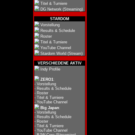
Titel & Turniere
DG Network (Streaming)
STARDOM
Vorstellung
Results & Schedule
Roster
Titel & Turniere
YouTube Channel
Stardom World (Stream)
VERSCHIEDENE AKTIV
Indy Profile
ZERO1
:
-
Vorstellung
-
Results & Schedule
-
Roster
-
Titel & Turniere
-
YouTube Channel
Big Japan
:
-
Vorstellung
-
Results & Schedule
-
Roster
-
Titel & Turniere
-
YouTube Channel
-
BJW Core (Streaming)