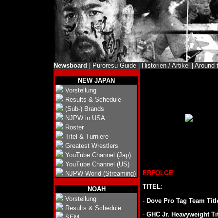
Newsboard
|
Puroresu Guide
|
Historien / Artikel
|
Around 
NEW JAPAN
Vorstellung
Results & Schedule
(Sub-) Brands
NJPW in USA
Roster
Titel & Turniere
Greatest Wrestlers
YouTube Channel (Jap)
YouTube Channel (US)
ERFOLGE
:
NJPW World (Streaming)
TITEL
:
NOAH
Vorstellung
-
Dove Pro Tag Team Titl
Results & Schedule
-
GHC Jr. Heavyweight Tit
SEM