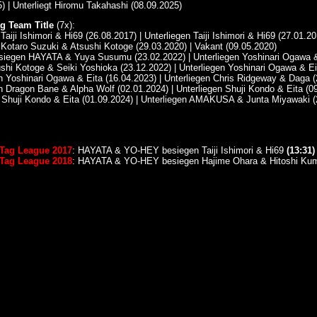
5) | Unterliegt Hiromu Takahashi (08.09.2025)
g Team Title
(7x):
iji Ishimori & Hi69 (26.08.2017) | Unterliegen Taiji Ishimori & Hi69 (27.01.20
Kotaro Suzuki & Atsushi Kotoge (29.03.2020) | Vakant (09.05.2020)
esiegen HAYATA & Yuya Susumu (23.02.2022) | Unterliegen Yoshinari Ogawa 
shi Kotoge & Seiki Yoshioka (23.12.2022) | Unterliegen Yoshinari Ogawa & Ei
n Yoshinari Ogawa & Eita (16.04.2023) | Unterliegen Chris Ridgeway & Daga (
n Dragon Bane & Alpha Wolf (02.01.2024) | Unterliegen Shuji Kondo & Eita (0
Shuji Kondo & Eita (01.09.2024) | Unterliegen AMAKUSA & Junta Miyawaki (
 Tag League 2017
: HAYATA & YO-HEY besiegen Taiji Ishimori & Hi69
(13:31)
 Tag League 2018
: HAYATA & YO-HEY besiegen Hajime Ohara & Hitoshi K