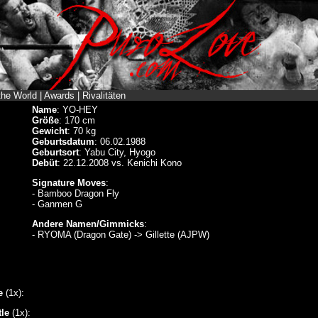
the World
|
Awards
|
Rivalitäten
Name
: YO-HEY
Größe
: 170 cm
Gewicht
: 70 kg
Geburtsdatum
: 06.02.1988
Geburtsort
: Yabu City, Hyogo
Debüt
: 22.12.2008 vs. Kenichi Kono
Signature Moves
:
- Bamboo Dragon Fly
- Ganmen G
Andere Namen/Gimmicks
:
- RYOMA (Dragon Gate) -> Gillette (AJPW)
e
(1x):
le
(1x):