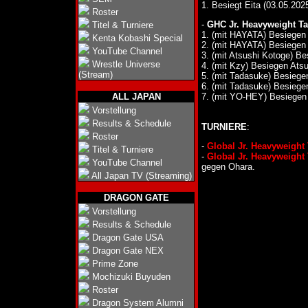
1. Besiegt Eita (03.05.202
Roster
-
GHC Jr. Heavyweight Ta
Titel & Turniere
1. (mit HAYATA) Besiegen Ta
Kenta Kobashi Special
2. (mit HAYATA) Besiegen 
YouTube Channel
3. (mit Atsushi Kotoge) B
Wrestle Universe
4. (mit Kzy) Besiegen Atsu
(Stream)
5. (mit Tadasuke) Besiege
6. (mit Tadasuke) Besiege
ALL JAPAN
7. (mit YO-HEY) Besiegen 
Vorstellung
Results & Schedule
TURNIERE
:
Roster
-
Global Jr. Heavyweight
Titel & Turniere
-
Global Jr. Heavyweight
YouTube Channel
gegen Ohara.
All Japan TV (Streaming)
DRAGON GATE
Vorstellung
Results & Schedule
Dragon Gate USA
Dragon Gate NEX
Prime Zone
Mochizuki Buyuden
Roster
Dragon System Alumni