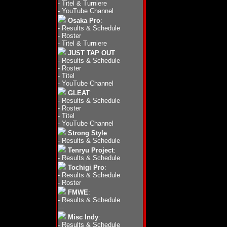
-
Titel & Turniere
-
YouTube Channel
Osaka Pro
:
-
Results & Schedule
-
Roster
-
Titel & Turniere
JUST TAP OUT
:
-
Results & Schedule
-
Roster
-
Titel
-
YouTube Channel
GLEAT
:
-
Results & Schedule
-
Roster
-
Titel
-
YouTube Channel
Strong Style
:
-
Results & Schedule
Tenryu Project
:
-
Results & Schedule
Tochigi Pro
:
-
Results & Schedule
-
Roster
FMWE
:
-
Results & Schedule
---
Misc Indy
:
-
Results & Schedule