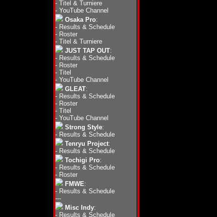
-
Titel & Turniere
-
YouTube Channel
Osaka Pro
:
-
Results & Schedule
-
Roster
-
Titel & Turniere
JUST TAP OUT
:
-
Results & Schedule
-
Roster
-
Titel
-
YouTube Channel
GLEAT
:
-
Results & Schedule
-
Roster
-
Titel
-
YouTube Channel
Strong Style
:
-
Results & Schedule
Tenryu Project
:
-
Results & Schedule
Tochigi Pro
:
-
Results & Schedule
-
Roster
FMWE
:
-
Results & Schedule
---
Misc Indy
:
-
Results & Schedule