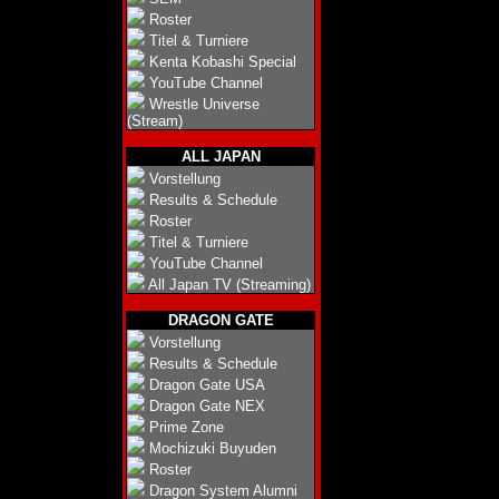
Roster
Titel & Turniere
Kenta Kobashi Special
YouTube Channel
Wrestle Universe
(Stream)
ALL JAPAN
Vorstellung
Results & Schedule
Roster
Titel & Turniere
YouTube Channel
All Japan TV (Streaming)
DRAGON GATE
Vorstellung
Results & Schedule
Dragon Gate USA
Dragon Gate NEX
Prime Zone
Mochizuki Buyuden
Roster
Dragon System Alumni