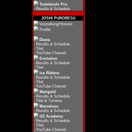
Toshikoshi Pro
:
-
Results & Schedule
JOSHI PURORESU
Vorstellung/Historie
Profile
Diana
:
-
Results & Schedule
-
Titel
-
YouTube Channel
Evolution
:
-
Results & Schedule
-
Titel
Ice Ribbon
:
-
Results & Schedule
-
Titel
-
YouTube Channel
Marigold
:
-
Results & Schedule
-
Titel & Turniere
Marvelous
:
-
Results & Schedule
OZ Academy
:
-
Results & Schedule
-
Titel
-
YouTube Channel