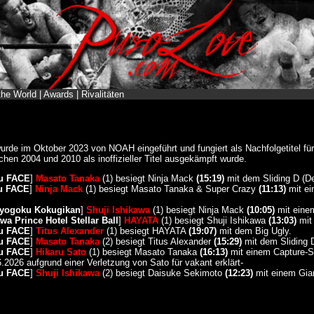
the World
|
Awards
|
Rivalitäten
rde im Oktober 2023 von NOAH eingeführt und fungiert als Nachfolgetitel f
chen 2004 und 2010 als inoffizieller Titel ausgekämpft wurde.
ku FACE
]
Masato Tanaka
(1) besiegt Ninja Mack
(15:19)
mit dem Sliding D (De
ku FACE
]
Ninja Mack
(1) besiegt Masato Tanaka & Super Crazy
(11:13)
mit ei
Ryogoku Kokugikan
]
Shuji Ishikawa
(1) besiegt Ninja Mack
(10:05)
mit eine
a Prince Hotel Stellar Ball
]
HAYATA
(1) besiegt Shuji Ishikawa
(13:03)
mit 
ku FACE
]
Titus Alexander
(1) besiegt HAYATA
(19:07)
mit dem Big Ugly.
ku FACE
]
Masato Tanaka
(2) besiegt Titus Alexander
(15:29)
mit dem Sliding 
ku FACE
]
Hikaru Sato
(1) besiegt Masato Tanaka
(16:13)
mit einem Capture-S
6.2026 aufgrund einer Verletzung von Sato für vakant erklärt-
ku FACE
]
Shuji Ishikawa
(2) besiegt Daisuke Sekimoto
(12:23)
mit einem Gia