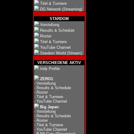
Titel & Turniere
DG Network (Streaming)
STARDOM
Vorstellung
Results & Schedule
Roster
Titel & Turniere
YouTube Channel
Stardom World (Stream)
VERSCHIEDENE AKTIV
Indy Profile
ZERO1
:
-
Vorstellung
-
Results & Schedule
-
Roster
-
Titel & Turniere
-
YouTube Channel
Big Japan
:
-
Vorstellung
-
Results & Schedule
-
Roster
-
Titel & Turniere
-
YouTube Channel
-
BJW Core (Streaming)