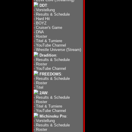
DDT
:
-
Vorstellung
-
Results & Schedule
-
Hard Hit
-
BOYZ
-
Cruiser's Game
-
DNA
-
Roster
-
Titel & Turniere
-
YouTube Channel
-
Wrestle Universe (Stream)
Dradition
:
-
Results & Schedule
-
Roster
-
YouTube Channel
FREEDOMS
:
-
Results & Schedule
-
Roster
-
Titel
2AW
:
-
Results & Schedule
-
Roster
-
Titel & Turniere
-
YouTube Channel
Michinoku Pro
:
-
Vorstellung
-
Results & Schedule
-
Roster