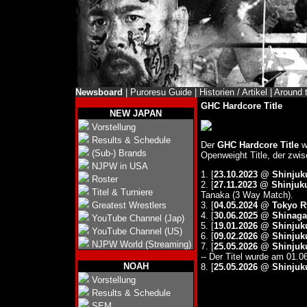
Newsboard
|
Puroresu Guide
|
Historien / Artikel
|
Around 
GHC Hardcore Title
NEW JAPAN
Vorstellung
Results & Schedule
Der
GHC Hardcore Title
wu
(Sub-) Brands
Openweight Title, der zwis
NJPW in USA
1. [
23.10.2023 @ Shinju
Roster
2. [
27.11.2023 @ Shinju
Titel & Turniere
Tanaka (3 Way Match).
Greatest Wrestlers
3. [
04.05.2024 @ Tokyo 
4. [
30.06.2025 @ Shinagaw
YouTube Channel (Jap)
5. [
19.01.2026 @ Shinju
YouTube Channel (US)
6. [
09.02.2026 @ Shinju
NJPW World (Streaming)
7. [
25.05.2026 @ Shinju
-- Der Titel wurde am 01.0
NOAH
8. [
25.05.2026 @ Shinju
Vorstellung
Results & Schedule
SEM