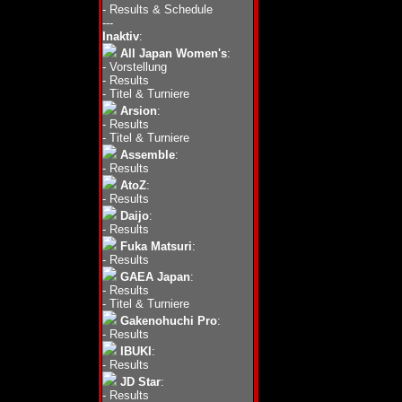
-
Results & Schedule
---
Inaktiv
:
All Japan Women's
:
-
Vorstellung
-
Results
-
Titel & Turniere
Arsion
:
-
Results
-
Titel & Turniere
Assemble
:
-
Results
AtoZ
:
-
Results
Daijo
:
-
Results
Fuka Matsuri
:
-
Results
GAEA Japan
:
-
Results
-
Titel & Turniere
Gakenohuchi Pro
:
-
Results
IBUKI
:
-
Results
JD Star
:
-
Results