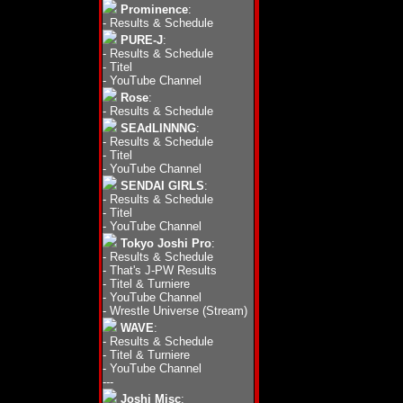
Prominence
:
-
Results & Schedule
PURE-J
:
-
Results & Schedule
-
Titel
-
YouTube Channel
Rose
:
-
Results & Schedule
SEAdLINNNG
:
-
Results & Schedule
-
Titel
-
YouTube Channel
SENDAI GIRLS
:
-
Results & Schedule
-
Titel
-
YouTube Channel
Tokyo Joshi Pro
:
-
Results & Schedule
-
That's J-PW Results
-
Titel & Turniere
-
YouTube Channel
-
Wrestle Universe (Stream)
WAVE
:
-
Results & Schedule
-
Titel & Turniere
-
YouTube Channel
---
Joshi Misc
: