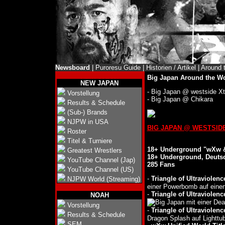
Newsboard
|
Puroresu Guide
|
Historien / Artikel
|
Around 
Big Japan Around the W
NEW JAPAN
-
Big Japan @ westside Xt
Vorstellung
-
Big Japan @ Chikara
Results & Schedule
(Sub-) Brands
NJPW in USA
BIG JAPAN @ WESTSID
Roster
Titel & Turniere
18+ Underground "wXw 
Greatest Wrestlers
18+ Underground, Deuts
YouTube Channel (Jap)
285 Fans
YouTube Channel (US)
-
Triangle of Ultraviole
NJPW World (Streaming)
einer Powerbomb auf einen
-
Triangle of Ultraviole
NOAH
mit einer De
Vorstellung
-
Triangle of Ultraviolen
Results & Schedule
Dragon Splash auf Lighttu
SEM