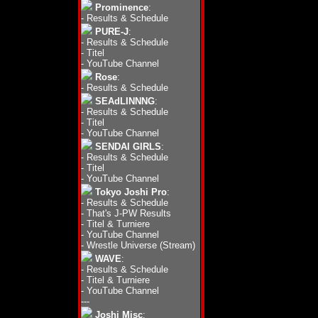
Prominence
:
-
Results & Schedule
PURE-J
:
-
Results & Schedule
-
Titel
-
YouTube Channel
Rose
:
-
Results & Schedule
SEAdLINNNG
:
-
Results & Schedule
-
Titel
-
YouTube Channel
SENDAI GIRLS
:
-
Results & Schedule
-
Titel
-
YouTube Channel
Tokyo Joshi Pro
:
-
Results & Schedule
-
That's J-PW Results
-
Titel & Turniere
-
YouTube Channel
-
Wrestle Universe (Stream)
WAVE
:
-
Results & Schedule
-
Titel & Turniere
-
YouTube Channel
---
Joshi Misc
: