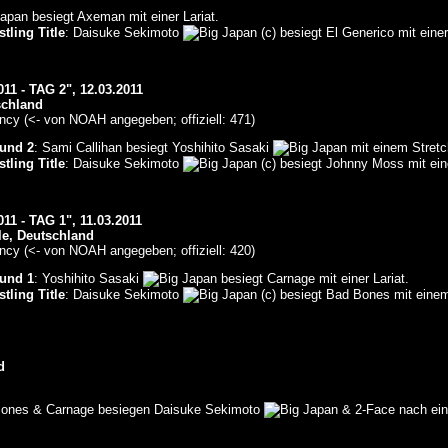
besiegt Axeman mit einer Lariat.
tling Title
: Daisuke Sekimoto
(c) besiegt El Generico mit einer
1 - TAG 2", 12.03.2011
schland
cy (<- von NOAH angegeben; offiziell: 471)
und 2
: Sami Callihan besiegt Yoshihito Sasaki
mit einem Stretch
tling Title
: Daisuke Sekimoto
(c) besiegt Johnny Moss mit ei
 - TAG 1", 11.03.2011
e, Deutschland
cy (<- von NOAH angegeben; offiziell: 420)
und 1
: Yoshihito Sasaki
besiegt Carnage mit einer Lariat.
tling Title
: Daisuke Sekimoto
(c) besiegt Bad Bones mit eine
d
Bones & Carnage besiegen Daisuke Sekimoto
& 2-Face nach ein