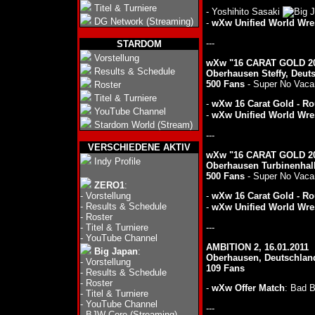
Titel & Turniere
- Yoshihito Sasaki
DG Network (Streaming)
-
wXw Unified World Wres
---
STARDOM
Vorstellung
wXw "16 CARAT GOLD 201
Results & Schedule
Oberhausen Steffy, Deut
500 Fans
- Super No Vacan
Roster
Titel & Turniere
-
wXw 16 Carat Gold - Ro
YouTube Channel
-
wXw Unified World Wres
Stardom World (Stream)
---
VERSCHIEDENE AKTIV
wXw "16 CARAT GOLD 2011
Indy Profile
Oberhausen Turbinenhall
500 Fans
- Super No Vacan
ZERO1
:
-
Vorstellung
-
wXw 16 Carat Gold - Ro
-
Results & Schedule
-
wXw Unified World Wres
-
Roster
-
Titel & Turniere
---
-
YouTube Channel
AMBITION 2, 16.01.2011
Big Japan
:
Oberhausen, Deutschlan
-
Vorstellung
109 Fans
-
Results & Schedule
-
Roster
-
wXw Offer Match
: Bad 
-
Titel & Turniere
-
YouTube Channel
---
-
BJW Core (Streaming)