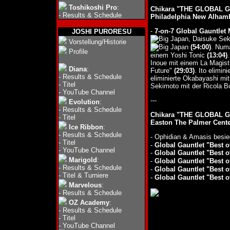
Toshikoshi Pro
:
Chikara "THE GLOBAL GA
-
Results & Schedule
Philadelphia New Alham
-
7-on-7 Global Gauntlet
JOSHI PURORESU
, Daisuke Se
Vorstellung/Historie
(54:00)
. Numa
Profile
einem Yoshi Tonic
(13:04)
Inoue mit einem La Magist
Diana
:
Future"
(29:03)
. Ito elimi
-
Results & Schedule
eliminierte Okabayashi mit
-
Titel
Sekimoto mit der Ricola 
-
YouTube Channel
---
Evolution
:
-
Results & Schedule
Chikara "THE GLOBAL GA
-
Titel
Easton The Palmer Cente
Ice Ribbon
:
-
Results & Schedule
- Ophidian & Amasis besi
-
Titel
-
Global Gauntlet "Best o
-
YouTube Channel
-
Global Gauntlet "Best o
Marigold
:
-
Global Gauntlet "Best o
-
Results & Schedule
-
Global Gauntlet "Best o
-
Titel & Turniere
-
Global Gauntlet "Best o
Marvelous
:
-
Results & Schedule
OZ Academy
:
-
Results & Schedule
-
Titel
-
YouTube Channel