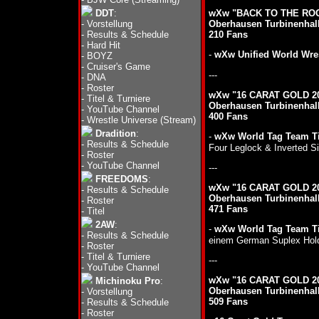
DDT
:
wXw "BACK TO THE ROOT
-
Vorstellung
Oberhausen Turbinenhall
-
Results & Schedule
210 Fans
-
Hard Hit
-
wXw Unified World Wres
-
BOYZ
-
Cruiser's Game
---
-
DNA
-
Roster
wXw "16 CARAT GOLD 201
-
Titel & Turniere
Oberhausen Turbinenhall
-
YouTube Channel
400 Fans
-
Wrestle Universe (Stream)
Dradition
:
-
wXw World Tag Team Ti
-
Results & Schedule
Four Leglock & Inverted S
-
Roster
-
YouTube Channel
---
FREEDOMS
:
wXw "16 CARAT GOLD 201
-
Results & Schedule
Oberhausen Turbinenhall
-
Roster
471 Fans
-
Titel
2AW
:
-
wXw World Tag Team Ti
-
Results & Schedule
einem German Suplex Hol
-
Roster
-
Titel & Turniere
---
-
YouTube Channel
wXw "16 CARAT GOLD 201
Michinoku Pro
:
Oberhausen Turbinenhall
-
Vorstellung
509 Fans
-
Results & Schedule
-
Roster