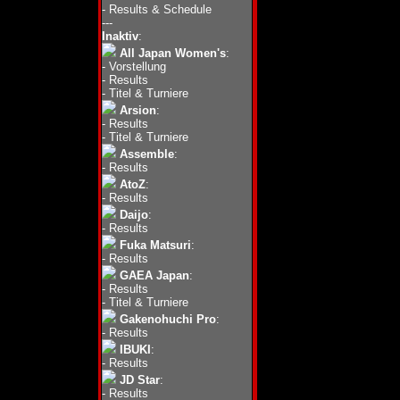
-
Results & Schedule
---
Inaktiv
:
All Japan Women's
:
-
Vorstellung
-
Results
-
Titel & Turniere
Arsion
:
-
Results
-
Titel & Turniere
Assemble
:
-
Results
AtoZ
:
-
Results
Daijo
:
-
Results
Fuka Matsuri
:
-
Results
GAEA Japan
:
-
Results
-
Titel & Turniere
Gakenohuchi Pro
:
-
Results
IBUKI
:
-
Results
JD Star
:
-
Results