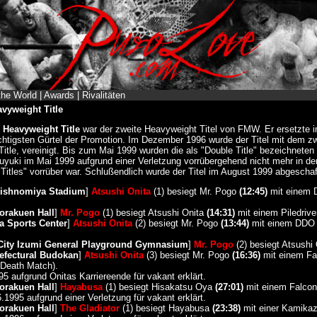
the World
|
Awards
|
Rivalitäten
vyweight Title
Heavyweight Title
war der zweite Heavyweight Titel von FMW. Er ersetzte 
chtigsten Gürtel der Promotion. Im Dezember 1996 wurde der Titel mit dem
tle, vereinigt. Bis zum Mai 1999 wurden die als "Double Title" bezeichneten
uki im Mai 1999 aufgrund einer Verletzung vorrübergehend nicht mehr in de
 Titles" vorrüber war. Schlußendlich wurde der Titel im August 1999 abgescha
Nishnomiya Stadium
]
Atsushi Onita
(1) besiegt Mr. Pogo
(12:45)
mit einem 
orakuen Hall
]
Mr. Pogo
(1) besiegt Atsushi Onita
(14:31)
mit einem Piledriver
a Sports Center
]
Atsushi Onita
(2) besiegt Mr. Pogo
(13:44)
mit einem DDO (
City Izumi General Playground Gymnasium
]
Mr. Pogo
(2) besiegt Atsushi
efectural Budokan
]
Atsushi Onita
(3) besiegt Mr. Pogo
(16:36)
mit einem Fa
 Death Match).
95 aufgrund Onitas Karriereende für vakant erklärt.
orakuen Hall
]
Hayabusa
(1) besiegt Hisakatsu Oya
(27:01)
mit einem Falcon
.1995 aufgrund einer Verletzung für vakant erklärt.
orakuen Hall
]
The Gladiator
(1) besiegt Hayabusa
(23:38)
mit einer Kamika