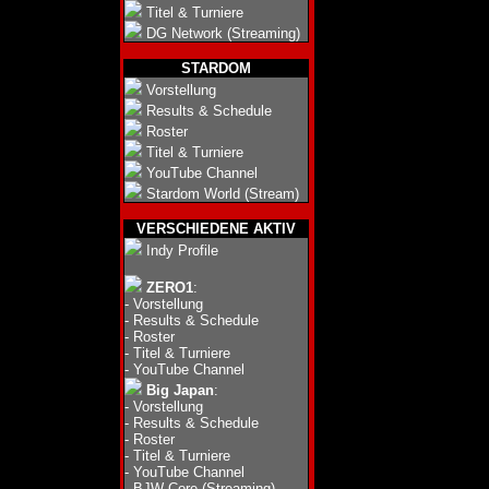
Titel & Turniere
DG Network (Streaming)
STARDOM
Vorstellung
Results & Schedule
Roster
Titel & Turniere
YouTube Channel
Stardom World (Stream)
VERSCHIEDENE AKTIV
Indy Profile
ZERO1
:
-
Vorstellung
-
Results & Schedule
-
Roster
-
Titel & Turniere
-
YouTube Channel
Big Japan
:
-
Vorstellung
-
Results & Schedule
-
Roster
-
Titel & Turniere
-
YouTube Channel
-
BJW Core (Streaming)