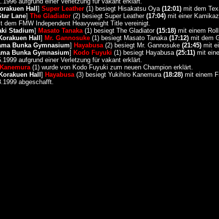
.1996 aufgrund einer Verletzung für vakant erklärt.
orakuen Hall
]
Super Leather
(1) besiegt Hisakatsu Oya
(12:01)
mit dem Texa
Star Lane
]
The Gladiator
(2) besiegt Super Leather
(17:04)
mit einer Kamika
t dem FMW Independent Heavyweight Title vereinigt.
aki Stadium
]
Masato Tanaka
(1) besiegt The Gladiator
(15:18)
mit einem Rol
Korakuen Hall
]
Mr. Gannosuke
(1) besiegt Masato Tanaka
(17:12)
mit dem G
hama Bunka Gymnasium
]
Hayabusa
(2) besiegt Mr. Gannosuke
(21:45)
mit e
hama Bunka Gymnasium
]
Kodo Fuyuki
(1) besiegt Hayabusa
(25:11)
mit eine
.1999 aufgrund einer Verletzung für vakant erklärt.
 Kanemura
(1) wurde von Kodo Fuyuki zum neuen Champion erklärt.
Korakuen Hall
]
Hayabusa
(3) besiegt Yukihiro Kanemura
(18:28)
mit einem Fi
8.1999 abgeschafft.