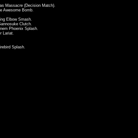
s Massacre (Decision Match).
ze Awesome Bomb.
ling Elbow Smash.
annosuke Clutch.
inem Phoenix Splash.
r Lariat.
rebird Splash.