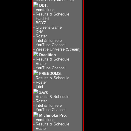
DDT
:
-
Vorstellung
-
Results & Schedule
-
Hard Hit
-
BOYZ
-
Cruiser's Game
-
DNA
-
Roster
-
Titel & Turniere
-
YouTube Channel
-
Wrestle Universe (Stream)
Dradition
:
-
Results & Schedule
-
Roster
-
YouTube Channel
FREEDOMS
:
-
Results & Schedule
-
Roster
-
Titel
2AW
:
-
Results & Schedule
-
Roster
-
Titel & Turniere
-
YouTube Channel
Michinoku Pro
:
-
Vorstellung
-
Results & Schedule
-
Roster