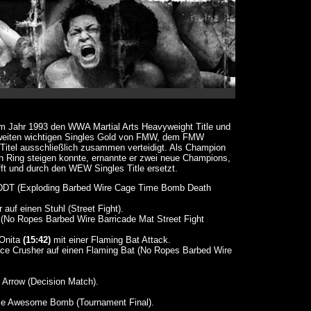
im Jahr 1993 den WWA Martial Arts Heavyweight Title und
 zweiten wichtigen Singles Gold von FMW, dem FMW
 Titel ausschließlich zusammen verteidigt. Als Champion
n Ring steigen konnte, ernannte er zwei neue Champions,
fft und durch den WEW Singles Title ersetzt.
DDT (Exploding Barbed Wire Cage Time Bomb Death
 auf einen Stuhl (Street Fight).
No Ropes Barbed Wire Barricade Mat Street Fight
 Onita
(15:42)
mit einer Flaming Bat Attack.
ce Crusher auf einen Flaming Bat (No Ropes Barbed Wire
 Arrow (Decision Match).
ze Awesome Bomb (Tournament Final).