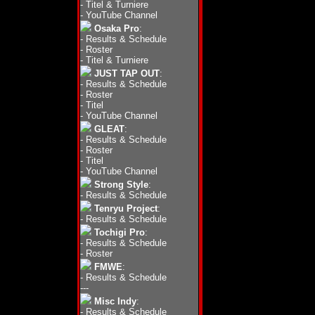
-
Titel & Turniere
-
YouTube Channel
Osaka Pro
:
-
Results & Schedule
-
Roster
-
Titel & Turniere
JUST TAP OUT
:
-
Results & Schedule
-
Roster
-
Titel
-
YouTube Channel
GLEAT
:
-
Results & Schedule
-
Roster
-
Titel
-
YouTube Channel
Strong Style
:
-
Results & Schedule
Tenryu Project
:
-
Results & Schedule
Tochigi Pro
:
-
Results & Schedule
-
Roster
FMWE
:
-
Results & Schedule
---
Misc Indy
:
-
Results & Schedule