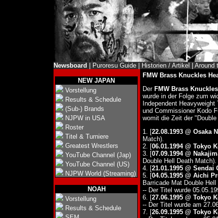
Newsboard
|
Puroresu Guide
|
Historien / Artikel
|
Around 
FMW Brass Knuckles Hea
NEW JAPAN
Der
FMW Brass Knuckles 
Vorstellung
wurde in der Folge zum wi
Results & Schedule
Independent Heavyweight Ti
(Sub-) Brands
und Commissioner Kodo Fuy
NJPW in USA
womit die Zeit der "Double
Roster
1. [
22.08.1993 @ Osaka 
Titel & Turniere
Match).
Greatest Wrestlers
2. [
06.01.1994 @ Tokyo K
3. [
07.09.1994 @ Nakajim
YouTube Channel (Jap)
Double Hell Death Match).
YouTube Channel (US)
4. [
21.01.1995 @ Sendai 
NJPW World (Streaming)
5. [
04.05.1995 @ Aichi Pr
Barricade Mat Double Hell
NOAH
-- Der Titel wurde 05.05.19
6. [
27.06.1995 @ Tokyo K
Vorstellung
-- Der Titel wurde am 27.06
Results & Schedule
7. [
26.09.1995 @ Tokyo K
SEM