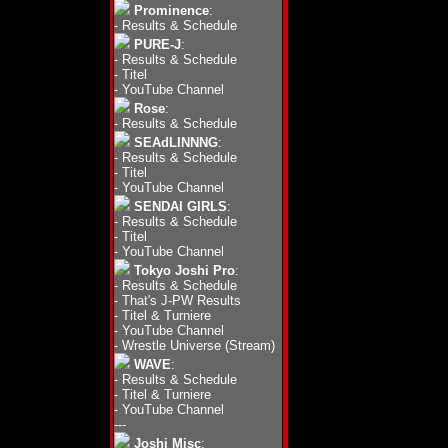
Prominence
:
-
Results & Schedule
PURE-J
:
-
Results & Schedule
-
Titel
-
YouTube Channel
Rose
:
-
Results & Schedule
SEAdLINNNG
:
-
Results & Schedule
-
Titel
-
YouTube Channel
SENDAI GIRLS
:
-
Results & Schedule
-
Titel
-
YouTube Channel
Tokyo Joshi Pro
:
-
Results & Schedule
-
That's J-PW Results
-
Titel & Turniere
-
YouTube Channel
-
Wrestle Universe (Stream)
WAVE
:
-
Results & Schedule
-
Titel & Turniere
-
YouTube Channel
---
Joshi Misc
: