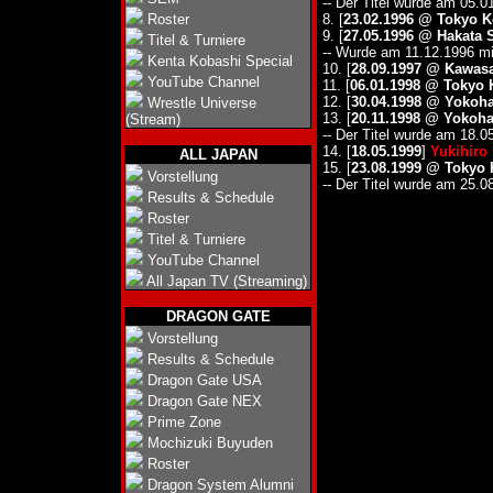
-- Der Titel wurde am 05.01
Roster
8. [
23.02.1996 @ Tokyo K
9. [
27.05.1996 @ Hakata 
Titel & Turniere
-- Wurde am 11.12.1996 mi
Kenta Kobashi Special
10. [
28.09.1997 @ Kawas
YouTube Channel
11. [
06.01.1998 @ Tokyo 
12. [
30.04.1998 @ Yoko
Wrestle Universe
13. [
20.11.1998 @ Yoko
(Stream)
-- Der Titel wurde am 18.05
14. [
18.05.1999
]
Yukihiro
ALL JAPAN
15. [
23.08.1999 @ Tokyo 
Vorstellung
-- Der Titel wurde am 25.0
Results & Schedule
Roster
Titel & Turniere
YouTube Channel
All Japan TV (Streaming)
DRAGON GATE
Vorstellung
Results & Schedule
Dragon Gate USA
Dragon Gate NEX
Prime Zone
Mochizuki Buyuden
Roster
Dragon System Alumni