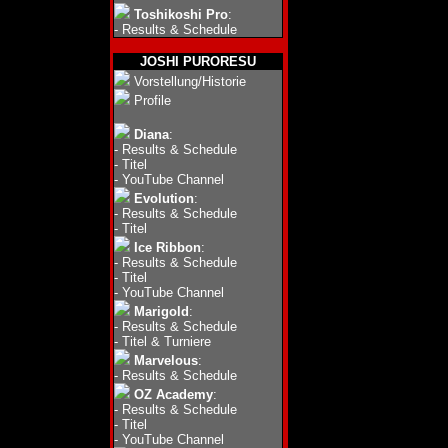
Toshikoshi Pro
:
-
Results & Schedule
JOSHI PURORESU
Vorstellung/Historie
Profile
Diana
:
-
Results & Schedule
-
Titel
-
YouTube Channel
Evolution
:
-
Results & Schedule
-
Titel
Ice Ribbon
:
-
Results & Schedule
-
Titel
-
YouTube Channel
Marigold
:
-
Results & Schedule
-
Titel & Turniere
Marvelous
:
-
Results & Schedule
OZ Academy
:
-
Results & Schedule
-
Titel
-
YouTube Channel