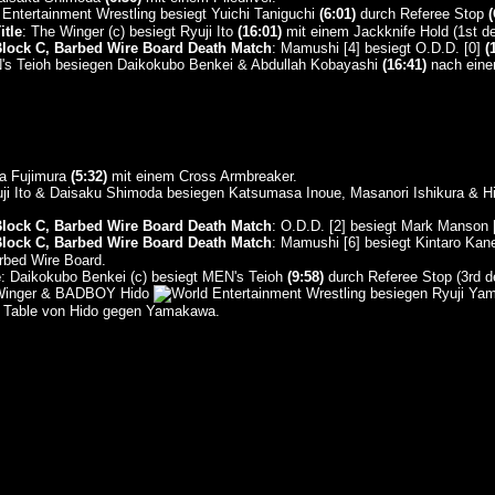
besiegt Yuichi Taniguchi
(6:01)
durch Referee Stop
(
itle
: The Winger (c) besiegt Ryuji Ito
(16:01)
mit einem Jackknife Hold (1st de
lock C, Barbed Wire Board Death Match
: Mamushi [4] besiegt O.D.D. [0]
(
s Teioh besiegen Daikokubo Benkei & Abdullah Kobayashi
(16:41)
nach eine
na Fujimura
(5:32)
mit einem Cross Armbreaker.
ji Ito & Daisaku Shimoda besiegen Katsumasa Inoue, Masanori Ishikura & H
lock C, Barbed Wire Board Death Match
: O.D.D. [2] besiegt Mark Manson 
lock C, Barbed Wire Board Death Match
: Mamushi [6] besiegt Kintaro Ka
rbed Wire Board.
e
: Daikokubo Benkei (c) besiegt MEN's Teioh
(9:58)
durch Referee Stop (3rd d
 Winger & BADBOY Hido
besiegen Ryuji Yam
a Table von Hido gegen Yamakawa.