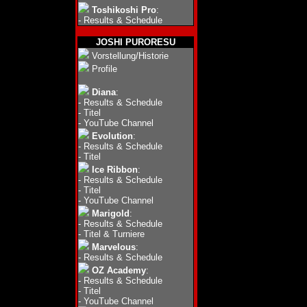
Toshikoshi Pro
:
-
Results & Schedule
JOSHI PURORESU
Vorstellung/Historie
Profile
Diana
:
-
Results & Schedule
-
Titel
-
YouTube Channel
Evolution
:
-
Results & Schedule
-
Titel
Ice Ribbon
:
-
Results & Schedule
-
Titel
-
YouTube Channel
Marigold
:
-
Results & Schedule
-
Titel & Turniere
Marvelous
:
-
Results & Schedule
OZ Academy
:
-
Results & Schedule
-
Titel
-
YouTube Channel