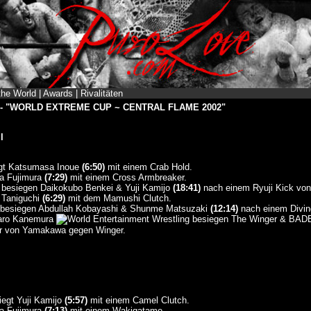
the World
|
Awards
|
Rivalitäten
ng - "WORLD EXTREME CUP ~ CENTRAL FLAME 2002"
l
egt Katsumasa Inoue
(6:50)
mit einem Crab Hold.
na Fujimura
(7:29)
mit einem Cross Armbreaker.
o besiegen Daikokubo Benkei & Yuji Kamijo
(18:41)
nach einem Ryuji Kick von
 Taniguchi
(6:29)
mit dem Mamushi Clutch.
 besiegen Abdullah Kobayashi & Shunme Matsuzaki
(12:14)
nach einem Divin
taro Kanemura
besiegen The Winger & BA
er von Yamakawa gegen Winger.
iegt Yuji Kamijo
(5:57)
mit einem Camel Clutch.
na Fujimura
(7:13)
mit einem Wakigatame.