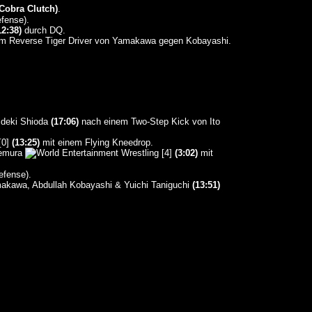
Cobra Clutch)
.
fense).
12:38)
durch DQ.
m Reverse Tiger Driver von Yamakawa gegen Kobayashi.
ideki Shioda
(17:06)
nach einem Two-Step Kick von Ito
[0]
(13:25)
mit einem Flying Kneedrop.
nemura
[4]
(3:02)
mit
efense).
akawa, Abdullah Kobayashi & Yuichi Taniguchi
(13:51)