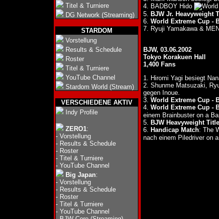
Titel & Turniere
4. BADBOY Hido
5.
BJW Jr. Heavyweight T
DG Network (Streaming)
6.
World Extreme Cup - B
7. Ryuji Yamakawa & MEN'
STARDOM
Vorstellung
Results & Schedule
BJW, 03.06.2002
Tokyo Korakuen Hall
Roster
1,400 Fans
Titel & Turniere
YouTube Channel
1. Hiromi Yagi besiegt Na
2. Shunme Matsuzaki, Ryu
Stardom World (Stream)
gegen Inoue.
3.
World Extreme Cup - B
VERSCHIEDENE AKTIV
4.
World Extreme Cup - B
Indy Profile
einem Brainbuster on a Ba
5.
BJW Heavyweight Titl
ZERO1
:
6.
Handicap Match
: The
-
Vorstellung
nach einem Piledriver on 
-
Results & Schedule
-
Roster
-
Titel & Turniere
-
YouTube Channel
Big Japan
:
-
Vorstellung
-
Results & Schedule
-
Roster
-
Titel & Turniere
-
YouTube Channel
-
BJW Core (Streaming)