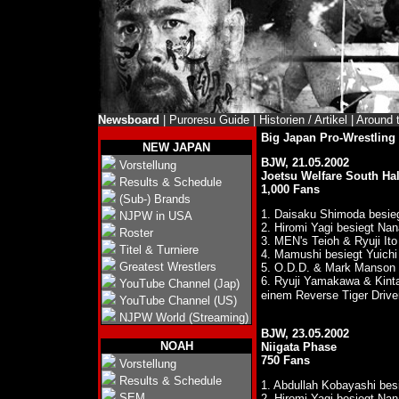
Newsboard
|
Puroresu Guide
|
Historien / Artikel
|
Around 
Big Japan Pro-Wrestli
NEW JAPAN
BJW, 21.05.2002
Vorstellung
Joetsu Welfare South Hal
Results & Schedule
1,000 Fans
(Sub-) Brands
1. Daisaku Shimoda besi
NJPW in USA
2. Hiromi Yagi besiegt Na
Roster
3. MEN's Teioh & Ryuji It
Titel & Turniere
4. Mamushi besiegt Yuichi
Greatest Wrestlers
5. O.D.D. & Mark Manson
6. Ryuji Yamakawa & Kin
YouTube Channel (Jap)
einem Reverse Tiger Driv
YouTube Channel (US)
NJPW World (Streaming)
BJW, 23.05.2002
NOAH
Niigata Phase
750 Fans
Vorstellung
Results & Schedule
1. Abdullah Kobayashi bes
SEM
2. Hiromi Yagi besiegt Na