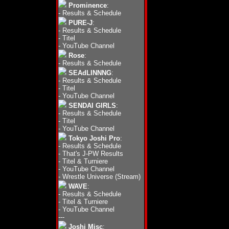
Prominence
:
-
Results & Schedule
PURE-J
:
-
Results & Schedule
-
Titel
-
YouTube Channel
Rose
:
-
Results & Schedule
SEAdLINNNG
:
-
Results & Schedule
-
Titel
-
YouTube Channel
SENDAI GIRLS
:
-
Results & Schedule
-
Titel
-
YouTube Channel
Tokyo Joshi Pro
:
-
Results & Schedule
-
That's J-PW Results
-
Titel & Turniere
-
YouTube Channel
-
Wrestle Universe (Stream)
WAVE
:
-
Results & Schedule
-
Titel & Turniere
-
YouTube Channel
---
Joshi Misc
: