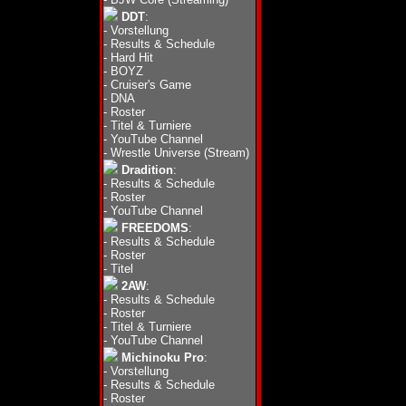
DDT
:
-
Vorstellung
-
Results & Schedule
-
Hard Hit
-
BOYZ
-
Cruiser's Game
-
DNA
-
Roster
-
Titel & Turniere
-
YouTube Channel
-
Wrestle Universe (Stream)
Dradition
:
-
Results & Schedule
-
Roster
-
YouTube Channel
FREEDOMS
:
-
Results & Schedule
-
Roster
-
Titel
2AW
:
-
Results & Schedule
-
Roster
-
Titel & Turniere
-
YouTube Channel
Michinoku Pro
:
-
Vorstellung
-
Results & Schedule
-
Roster