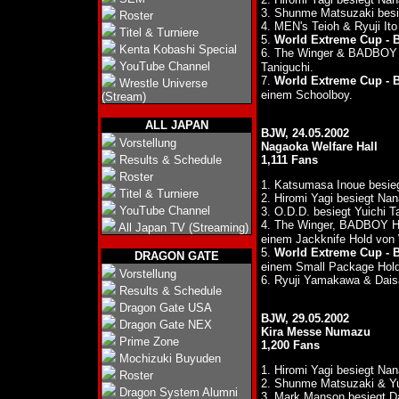
3. Shunme Matsuzaki bes
Roster
4. MEN's Teioh & Ryuji I
Titel & Turniere
5.
World Extreme Cup - B
Kenta Kobashi Special
6. The Winger & BADBOY
YouTube Channel
Taniguchi.
7.
World Extreme Cup - B
Wrestle Universe
einem Schoolboy.
(Stream)
ALL JAPAN
BJW, 24.05.2002
Vorstellung
Nagaoka Welfare Hall
Results & Schedule
1,111 Fans
Roster
1. Katsumasa Inoue besieg
Titel & Turniere
2. Hiromi Yagi besiegt Na
YouTube Channel
3. O.D.D. besiegt Yuichi T
4. The Winger, BADBOY 
All Japan TV (Streaming)
einem Jackknife Hold von
5.
World Extreme Cup - B
DRAGON GATE
einem Small Package Hold
Vorstellung
6. Ryuji Yamakawa & Dais
Results & Schedule
Dragon Gate USA
BJW, 29.05.2002
Dragon Gate NEX
Kira Messe Numazu
Prime Zone
1,200 Fans
Mochizuki Buyuden
1. Hiromi Yagi besiegt Na
Roster
2. Shunme Matsuzaki & Yu
Dragon System Alumni
3. Mark Manson besiegt 