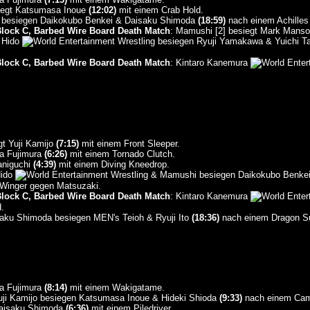
iegt Katsumasa Inoue
(12:02)
mit einem Crab Hold.
to besiegen Daikokubo Benkei & Daisaku Shimoda
(18:59)
nach einem Achilles
lock C, Barbed Wire Board Death Match
: Mamushi [2] besiegt Mark Manso
 Hido
besiegen Ryuji Yamakawa & Yuichi T
lock C, Barbed Wire Board Death Match
: Kintaro Kanemura
t Yuji Kamijo
(7:15)
mit einem Front Sleeper.
na Fujimura
(6:26)
mit einem Tornado Clutch.
aniguchi
(4:39)
mit einem Diving Kneedrop.
Hido
& Mamushi besiegen Daikokubo Benkei
 Winger gegen Matsuzaki.
lock C, Barbed Wire Board Death Match
: Kintaro Kanemura
.
aku Shimoda besiegen MEN's Teioh & Ryuji Ito
(18:36)
nach einem Dragon Su
na Fujimura
(8:14)
mit einem Wakigatame.
ji Kamijo besiegen Katsumasa Inoue & Hideki Shioda
(9:33)
nach einem Came
Daisaku Shimoda
(6:36)
mit einem Piledriver.