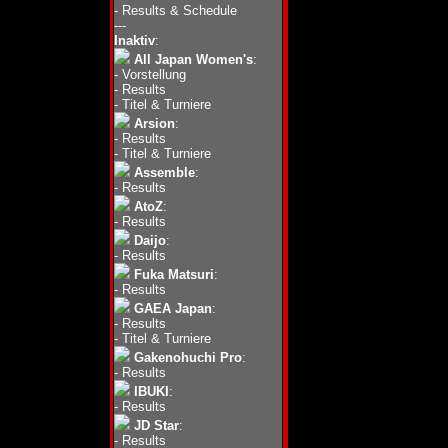
-
Results & Schedule
---
Inaktiv
:
All Japan Women's
:
-
Vorstellung
-
Results
-
Titel & Turniere
Arsion
:
-
Results
-
Titel & Turniere
Assemble
:
-
Results
AtoZ
:
-
Results
Daijo
:
-
Results
Fuka Matsuri
:
-
Results
GAEA Japan
:
-
Results
-
Titel & Turniere
Gakenohuchi Pro
:
-
Results
IBUKI
:
-
Results
JD Star
:
-
Results