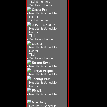
-
Titel & Turniere
-
YouTube Channel
Osaka Pro
:
-
Results & Schedule
-
Roster
-
Titel & Turniere
JUST TAP OUT
:
-
Results & Schedule
-
Roster
-
Titel
-
YouTube Channel
GLEAT
:
-
Results & Schedule
-
Roster
-
Titel
-
YouTube Channel
Strong Style
:
-
Results & Schedule
Tenryu Project
:
-
Results & Schedule
Tochigi Pro
:
-
Results & Schedule
-
Roster
FMWE
:
-
Results & Schedule
---
Misc Indy
:
-
Results & Schedule