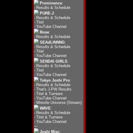
Prominence
:
-
Results & Schedule
PURE-J
:
-
Results & Schedule
-
Titel
-
YouTube Channel
Rose
:
-
Results & Schedule
SEAdLINNNG
:
-
Results & Schedule
-
Titel
-
YouTube Channel
SENDAI GIRLS
:
-
Results & Schedule
-
Titel
-
YouTube Channel
Tokyo Joshi Pro
:
-
Results & Schedule
-
That's J-PW Results
-
Titel & Turniere
-
YouTube Channel
-
Wrestle Universe (Stream)
WAVE
:
-
Results & Schedule
-
Titel & Turniere
-
YouTube Channel
---
Joshi Misc
: