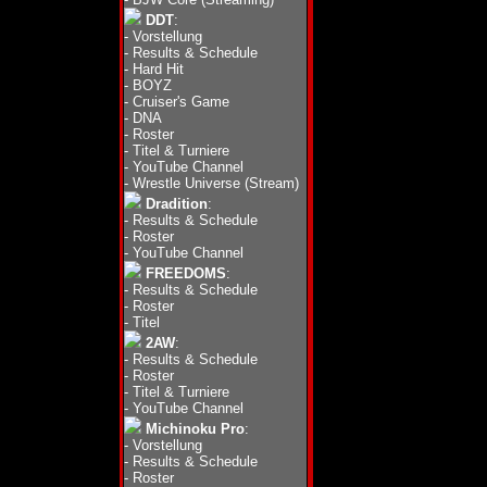
DDT
:
-
Vorstellung
-
Results & Schedule
-
Hard Hit
-
BOYZ
-
Cruiser's Game
-
DNA
-
Roster
-
Titel & Turniere
-
YouTube Channel
-
Wrestle Universe (Stream)
Dradition
:
-
Results & Schedule
-
Roster
-
YouTube Channel
FREEDOMS
:
-
Results & Schedule
-
Roster
-
Titel
2AW
:
-
Results & Schedule
-
Roster
-
Titel & Turniere
-
YouTube Channel
Michinoku Pro
:
-
Vorstellung
-
Results & Schedule
-
Roster