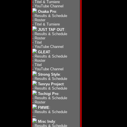
-
Titel & Turniere
-
YouTube Channel
Osaka Pro
:
-
Results & Schedule
-
Roster
-
Titel & Turniere
JUST TAP OUT
:
-
Results & Schedule
-
Roster
-
Titel
-
YouTube Channel
GLEAT
:
-
Results & Schedule
-
Roster
-
Titel
-
YouTube Channel
Strong Style
:
-
Results & Schedule
Tenryu Project
:
-
Results & Schedule
Tochigi Pro
:
-
Results & Schedule
-
Roster
FMWE
:
-
Results & Schedule
---
Misc Indy
:
-
Results & Schedule