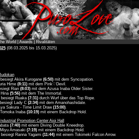
the World
|
Awards
|
Rivalitäten
025
(08.03.2025 bis 15.03.2025)
Budokan
besiegt Akira Kurogane
(6:50)
mit dem Syncopation.
Yuria Hime
(8:11)
mit dem Pink♡Devil.
esiegt Rian
(8:03)
mit dem Azusa Inaba Older Sister.
t Hina
(5:56)
mit dem The Immortal.
a besiegt Ruaka
(7:31)
durch Wurf über das Top Rope.
 besiegt Lady C
(2:34)
mit dem Amanohashidate.
ya Sakura - Time Limit Draw
(15:00)
.
t Tomoka Inaba
(10:19)
mit einem Backdrop Hold.
ndustrial Promotion Center Aioi Hall
Tabata
(7:40)
mit einem Diving Double Kneedrop.
t Miyu Amasaki
(7:19)
mit einem Backdrop Hold.
a besiegt Ranna Yagami
(11:44)
mit einem Tokimeki Falcon Arrow.