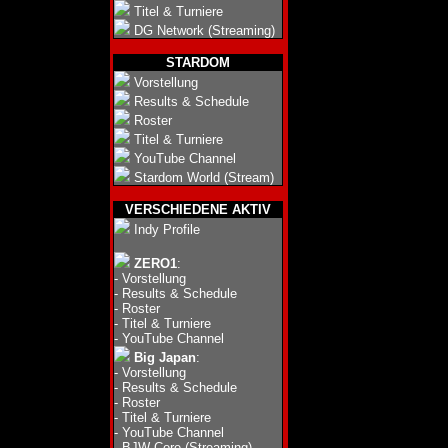
Titel & Turniere
DG Network (Streaming)
STARDOM
Vorstellung
Results & Schedule
Roster
Titel & Turniere
YouTube Channel
Stardom World (Stream)
VERSCHIEDENE AKTIV
Indy Profile
ZERO1
:
-
Vorstellung
-
Results & Schedule
-
Roster
-
Titel & Turniere
-
YouTube Channel
Big Japan
:
-
Vorstellung
-
Results & Schedule
-
Roster
-
Titel & Turniere
-
YouTube Channel
-
BJW Core (Streaming)