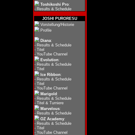
Toshikoshi Pro
:
-
Results & Schedule
JOSHI PURORESU
Vorstellung/Historie
Profile
Diana
:
-
Results & Schedule
-
Titel
-
YouTube Channel
Evolution
:
-
Results & Schedule
-
Titel
Ice Ribbon
:
-
Results & Schedule
-
Titel
-
YouTube Channel
Marigold
:
-
Results & Schedule
-
Titel & Turniere
Marvelous
:
-
Results & Schedule
OZ Academy
:
-
Results & Schedule
-
Titel
-
YouTube Channel