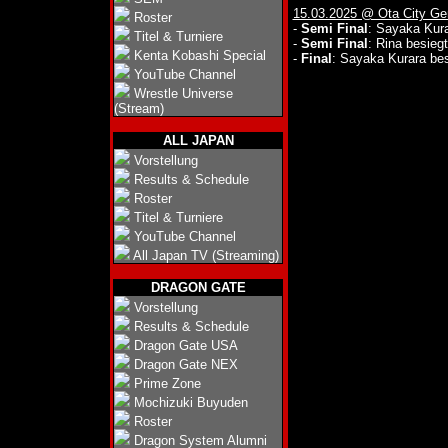
15.03.2025 @ Ota City G
Roster
-
Semi Final
: Sayaka Kur
Titel & Turniere
-
Semi Final
: Rina besie
Kenta Kobashi Special
-
Final
: Sayaka Kurara be
YouTube Channel
Wrestle Universe
(Stream)
ALL JAPAN
Vorstellung
Results & Schedule
Roster
Titel & Turniere
YouTube Channel
All Japan TV (Streaming)
DRAGON GATE
Vorstellung
Results & Schedule
Dragon Gate USA
Dragon Gate NEX
Prime Zone
Mochizuki Buyuden
Roster
Dragon System Alumni