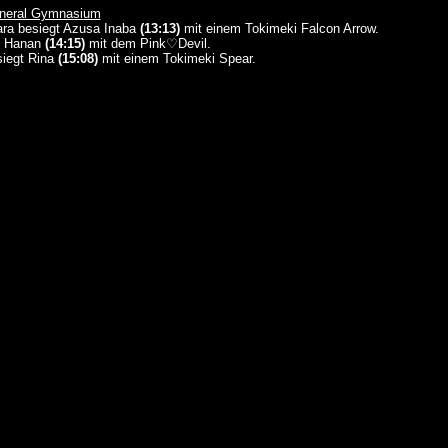
eneral Gymnasium
ara besiegt Azusa Inaba
(13:13)
mit einem Tokimeki Falcon Arrow.
gt Hanan
(14:15)
mit dem Pink♡Devil.
siegt Rina
(15:08)
mit einem Tokimeki Spear.