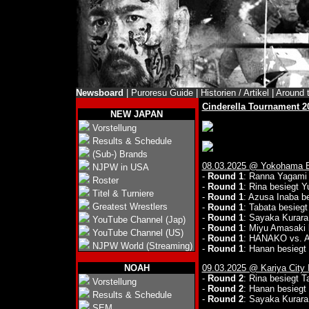
Newsboard
|
Puroresu Guide
|
Historien / Artikel
|
Around 
Cinderella Tournament 2
NEW JAPAN
Vorstellung
Results & Schedule
(Sub-) Brands
08.03.2025 @ Yokohama 
NJPW in USA
-
Round 1
: Ranna Yagami 
Roster
-
Round 1
: Rina besiegt 
Titel & Turniere
-
Round 1
: Azusa Inaba b
Greatest Wrestlers
-
Round 1
: Tabata besieg
-
Round 1
: Sayaka Kurar
YouTube Channel (Jap)
-
Round 1
: Miyu Amasaki
YouTube Channel (US)
-
Round 1
: HANAKO vs. A
NJPW World (Streaming)
-
Round 1
: Hanan besieg
NOAH
09.03.2025 @ Kariya City I
-
Round 2
: Rina besiegt 
Vorstellung
-
Round 2
: Hanan besieg
Results & Schedule
-
Round 2
: Sayaka Kurar
SEM