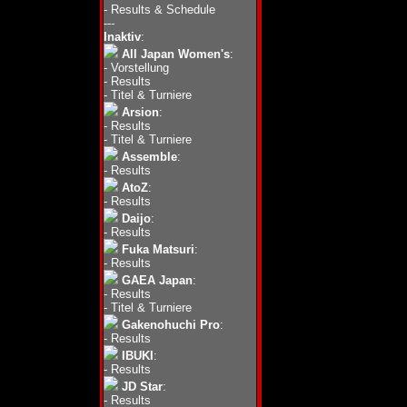
-
Results & Schedule
---
Inaktiv
:
All Japan Women's
:
-
Vorstellung
-
Results
-
Titel & Turniere
Arsion
:
-
Results
-
Titel & Turniere
Assemble
:
-
Results
AtoZ
:
-
Results
Daijo
:
-
Results
Fuka Matsuri
:
-
Results
GAEA Japan
:
-
Results
-
Titel & Turniere
Gakenohuchi Pro
:
-
Results
IBUKI
:
-
Results
JD Star
:
-
Results