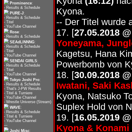
Kyona
(16:12)
nac
Prominence
:
-
Results & Schedule
Kyona.
PURE-J
:
-
Results & Schedule
-- Der Titel wurde 
-
Titel
-
YouTube Channel
17. [
27.05.2018 @
Rose
:
-
Results & Schedule
Yoneyama, Jungl
SEAdLINNNG
:
-
Results & Schedule
-
Titel
Kagetsu, Hana Ki
-
YouTube Channel
SENDAI GIRLS
:
Powerbomb von Ky
-
Results & Schedule
-
Titel
18. [
30.09.2018 @
-
YouTube Channel
Tokyo Joshi Pro
:
Iwatani, Saki K
-
Results & Schedule
-
That's J-PW Results
-
Titel & Turniere
Kyona, Natsuko T
-
YouTube Channel
-
Wrestle Universe (Stream)
Suplex Hold von N
WAVE
:
-
Results & Schedule
19. [
16.05.2019 @
-
Titel & Turniere
-
YouTube Channel
---
Kyona & Konami
Joshi Misc
: