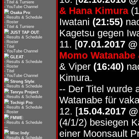
-
Titel & Turniere
-
YouTube Channel
& Hana Kimura
(1
Osaka Pro
:
-
Results & Schedule
Iwatani
(21:55)
nac
-
Roster
-
Titel & Turniere
Kagetsu gegen Iwa
JUST TAP OUT
:
-
Results & Schedule
11. [
07.01.2017 @
-
Roster
-
Titel
-
YouTube Channel
Momo Watanabe 
GLEAT
:
-
Results & Schedule
& Viper
(16:40)
nac
-
Roster
-
Titel
Kimura.
-
YouTube Channel
Strong Style
:
-- Der Titel wurde
-
Results & Schedule
Tenryu Project
:
-
Results & Schedule
Watanabe für vakan
Tochigi Pro
:
-
Results & Schedule
12. [
15.04.2017 @
-
Roster
FMWE
:
(4/1/2) besiegen
-
Results & Schedule
---
einer Moonsault P
Misc Indy
:
-
Results & Schedule