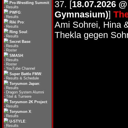
37. [
18.07.2026 @
Pro-Wrestling Summit
:
-
Results
Gymnasium)
]
The
PWFG
:
-
Results
Ami Sohrei, Hina
Riki Pro
:
-
Results
Ring Soul
:
Thekla gegen Sohr
-
Results
Secret Base
:
-
Results
-
Roster
SMASH
:
-
Results
-
Roster
-
YouTube Channel
Super Battle FMW
:
-
Results & Schedule
Toryumon Japan
:
-
Results
-
Dragon System Alumni
-
Titel & Turniere
Toryumon 2K Project
:
-
Results
Toryumon X
:
-
Results
U-STYLE
:
-
Results