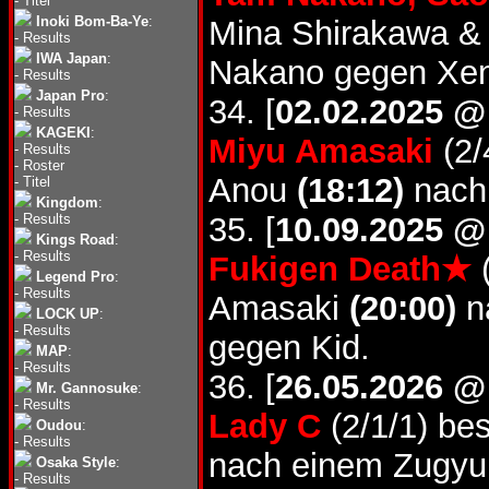
-
Titel
Inoki Bom-Ba-Ye
:
Mina Shirakawa 
-
Results
IWA Japan
:
Nakano gegen Xe
-
Results
Japan Pro
:
34. [
02.02.2025 @
-
Results
KAGEKI
:
Miyu Amasaki
(2/
-
Results
-
Roster
Anou
(18:12)
nach
-
Titel
Kingdom
:
-
Results
35. [
10.09.2025 @
Kings Road
:
-
Results
Fukigen Death★
(
Legend Pro
:
-
Results
Amasaki
(20:00)
n
LOCK UP
:
-
Results
gegen Kid.
MAP
:
-
Results
36. [
26.05.2026 @
Mr. Gannosuke
:
-
Results
Lady C
(2/1/1) be
Oudou
:
-
Results
nach einem Zugyu
Osaka Style
:
-
Results