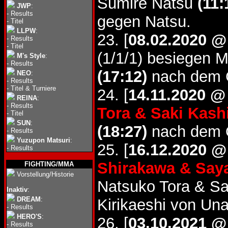
Sumire Natsu
(11:
JWP
:
-
Results
gegen Natsu.
-
Titel
LLPW
:
23. [
08.02.2020 @
-
Results
-
Titel
(1/1/1) besiegen
M's Style
:
-
Results
(17:12)
nach dem G
NEO
:
-
Results
-
Titel & Turniere
24. [
14.11.2020 @
REINA
:
-
Results
Tora & Saki Kas
-
Titel
SUN
:
(18:27)
nach dem Q
-
Results
Yuzupon Matsuri
:
25. [
16.12.2020 @
-
Results
Shirakawa & Say
FIGHTING/MMA
Vorstellung/Historie
Natsuko Tora & S
Inaktiv
:
DREAM
:
Kirikaeshi von Un
-
Results
HERO'S
:
26. [
03.10.2021 @
-
Results