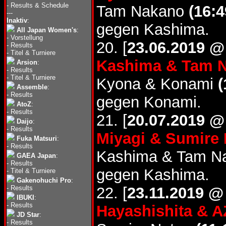
-
Results & Schedule
Tam Nakano
(16:4
---
Inaktiv
:
gegen Kashima.
All Japan Women's
:
-
Vorstellung
20. [
23.06.2019 @
-
Results
-
Titel & Turniere
Kashima & Tam 
Arsion
:
-
Results
-
Titel & Turniere
Kyona & Konami
(
Assemble
:
-
Results
gegen Konami.
AtoZ
:
-
Results
21. [
20.07.2019 @
Daijo
:
-
Results
Miyagi & Sumire 
Fuka Matsuri
:
-
Results
Kashima & Tam N
GAEA Japan
:
-
Results
gegen Kashima.
-
Titel & Turniere
Gakenohuchi Pro
:
-
Results
22. [
23.11.2019 @
IBUKI
:
-
Results
Hayashishita & 
JD Star
:
-
Results