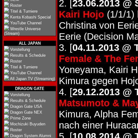
2. [
23.06.2013 @ 
Roster
Titel & Turniere
Kairi Hojo
(1/1/1)
Kenta Kobashi Special
Christina von Eeri
YouTube Channel
Wrestle Universe
(Stream)
Eerie (Decision Ma
ALL JAPAN
3. [
04.11.2013 @ 
Vorstellung
Results & Schedule
Female & The Fe
Roster
Yoneyama, Kairi H
Titel & Turniere
YouTube Channel
Kimura gegen Hoj
All Japan TV (Streaming)
DRAGON GATE
4. [
29.12.2013 @ 
Vorstellung
Matsumoto & May
Results & Schedule
Dragon Gate USA
Kimura, Alpha Fe
Dragon Gate NEX
Prime Zone
nach einer Huraca
Mochizuki Buyuden
Roster
5. [
10.08.2014 @ 
Dragon System Alumni