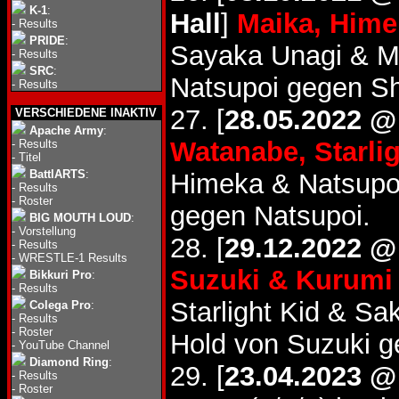
K-1
:
Hall
]
Maika, Hime
-
Results
PRIDE
:
Sayaka Unagi & M
-
Results
SRC
:
Natsupoi gegen S
-
Results
27. [
28.05.2022 @
VERSCHIEDENE INAKTIV
Apache Army
:
Watanabe, Starli
-
Results
-
Titel
BattlARTS
:
Himeka & Natsup
-
Results
-
Roster
gegen Natsupoi.
BIG MOUTH LOUD
:
-
Vorstellung
28. [
29.12.2022 
-
Results
-
WRESTLE-1 Results
Suzuki & Kurumi 
Bikkuri Pro
:
-
Results
Starlight Kid & S
Colega Pro
:
-
Results
-
Roster
Hold von Suzuki g
-
YouTube Channel
Diamond Ring
:
29. [
23.04.2023 
-
Results
-
Roster