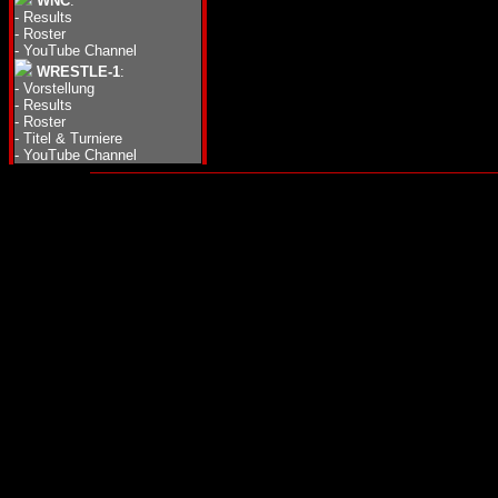
WNC
:
-
Results
-
Roster
-
YouTube Channel
WRESTLE-1
:
-
Vorstellung
-
Results
-
Roster
-
Titel & Turniere
-
YouTube Channel