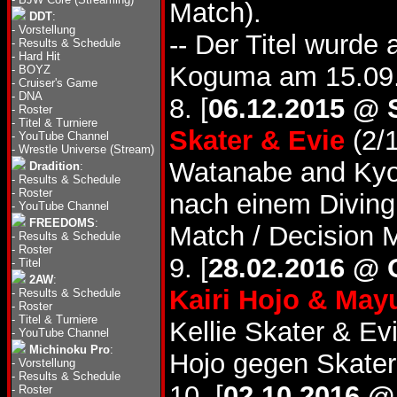
Match).
DDT
:
-
Vorstellung
-- Der Titel wurde
-
Results & Schedule
-
Hard Hit
Koguma am 15.09.
-
BOYZ
-
Cruiser's Game
-
DNA
8. [
06.12.2015 @ 
-
Roster
-
Titel & Turniere
Skater & Evie
(2/1
-
YouTube Channel
-
Wrestle Universe (Stream)
Watanabe and Kyo
Dradition
:
-
Results & Schedule
-
Roster
nach einem Divin
-
YouTube Channel
FREEDOMS
:
Match / Decision 
-
Results & Schedule
-
Roster
9. [
28.02.2016 @ 
-
Titel
2AW
:
Kairi Hojo & May
-
Results & Schedule
-
Roster
-
Titel & Turniere
Kellie Skater & Ev
-
YouTube Channel
Michinoku Pro
:
Hojo gegen Skater
-
Vorstellung
-
Results & Schedule
10. [
02.10.2016 @
-
Roster