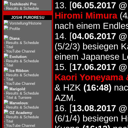
13. [
06.05.2017 @
Toshikoshi Pro
:
-
Results & Schedule
Hiromi Mimura
(4
JOSHI PURORESU
nach einem Endle
Vorstellung/Historie
Profile
14. [
04.06.2017 @
Diana
:
-
Results & Schedule
(5/2/3) besiegen 
-
Titel
-
YouTube Channel
einem Japanese L
Evolution
:
-
Results & Schedule
15. [
17.06.2017 @
-
Titel
Ice Ribbon
:
Kaori Yoneyama 
-
Results & Schedule
-
Titel
-
YouTube Channel
& HZK
(16:48)
nac
Marigold
:
-
Results & Schedule
AZM.
-
Titel & Turniere
Marvelous
:
16. [
13.08.2017 @
-
Results & Schedule
OZ Academy
:
(6/1/4) besiegen 
-
Results & Schedule
-
Titel
-
YouTube Channel