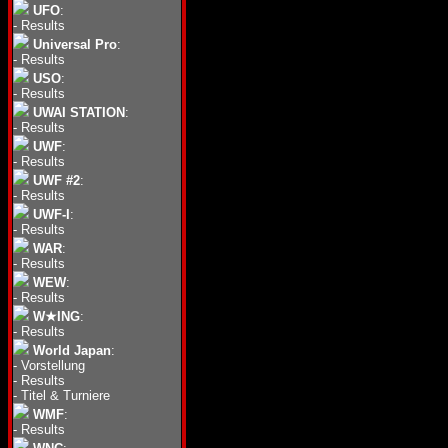
UFO
:
-
Results
Universal Pro
:
-
Results
USO
:
-
Results
UWAI STATION
:
-
Results
UWF
:
-
Results
UWF #2
:
-
Results
UWF-I
:
-
Results
WAR
:
-
Results
WEW
:
-
Results
W★ING
:
-
Results
World Japan
:
-
Vorstellung
-
Results
-
Titel & Turniere
WMF
:
-
Results