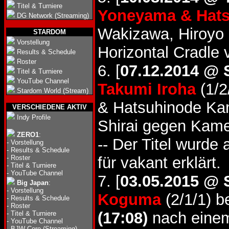
Titel & Turniere
Yoneyama & Hat
DG Network (Streaming)
Wakizawa, Hiroyo
STARDOM
Vorstellung
Horizontal Cradl
Results & Schedule
Roster
6. [
07.12.2014 @ 
Titel & Turniere
YouTube Channel
Takumi Iroha
(1/2
Stardom World (Stream)
& Hatsuhinode K
VERSCHIEDENE AKTIV
Indy Profile
Shirai gegen Kam
ZERO1
:
-- Der Titel wurde
-
Vorstellung
-
Results & Schedule
-
Roster
für vakant erklärt.
-
Titel & Turniere
-
YouTube Channel
7. [
03.05.2015 @ 
Big Japan
:
-
Vorstellung
Koguma
(2/1/1) b
-
Results & Schedule
-
Roster
(17:08)
nach einem
-
Titel & Turniere
-
YouTube Channel
-
BJW Core (Streaming)