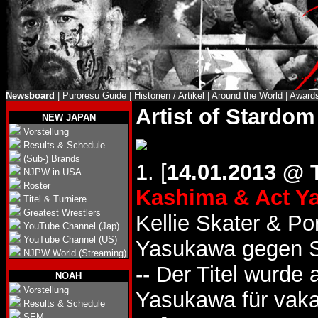
Newsboard
|
Puroresu Guide
|
Historien / Artikel
|
Around the World
|
Award
Artist of Stardom 
NEW JAPAN
Vorstellung
Results & Schedule
(Sub-) Brands
1. [
14.01.2013 @ 
NJPW in USA
Roster
Kashima & Act Y
Titel & Turniere
Greatest Wrestlers
Kellie Skater & Po
YouTube Channel (Jap)
YouTube Channel (US)
Yasukawa gegen Sk
NJPW World (Streaming)
-- Der Titel wurde
NOAH
Vorstellung
Yasukawa für vakan
Results & Schedule
SEM