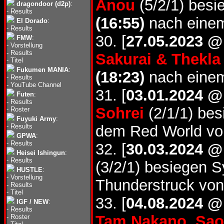
Anou
(5/2/1) besi
dragondoor (d2p)
:
-
Results
(16:55)
nach einem
El Dorado
:
-
Results
30. [
27.05.2023 @
FMW
:
-
Vorstellung
-
Results
Sakurai & Thekla
-
Titel
Fukumen MANIA
:
(18:23)
nach einem
-
Results
-
YouTube Channel
31. [
03.01.2024 
Futen
:
-
Results
Sohrei
(2/1/1) bes
-
Roster
Fuyuki Army
:
-
Results
dem Red World von
GPWA
:
-
Results
32. [
30.03.2024 @
Heisei Ishingun
:
-
Results
(3/2/1) besiegen 
HUSTLE
:
-
Vorstellung
Thunderstruck vo
-
Results
-
Titel
33. [
04.08.2024 @
IGF / NEW
:
-
Results
Tam Nakano, Sao
-
Roster