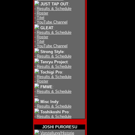
JUST TAP OUT
:
-
Results & Schedule
-
Roster
-
Titel
-
YouTube Channel
GLEAT
:
-
Results & Schedule
-
Roster
-
Titel
-
YouTube Channel
Strong Style
:
-
Results & Schedule
Tenryu Project
:
-
Results & Schedule
Tochigi Pro
:
-
Results & Schedule
-
Roster
FMWE
:
-
Results & Schedule
---
Misc Indy
:
-
Results & Schedule
Toshikoshi Pro
:
-
Results & Schedule
JOSHI PURORESU
Vorstellung/Historie