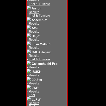
-
Results
-
Titel & Turniere
Arsion
:
-
Results
-
Titel & Turniere
Assemble
:
-
Results
AtoZ
:
-
Results
Daijo
:
-
Results
Fuka Matsuri
:
-
Results
GAEA Japan
:
-
Results
-
Titel & Turniere
Gakenohuchi Pro
:
-
Results
IBUKI
:
-
Results
JD Star
:
-
Results
JWP
:
-
Results
-
Titel
LLPW
:
-
Results