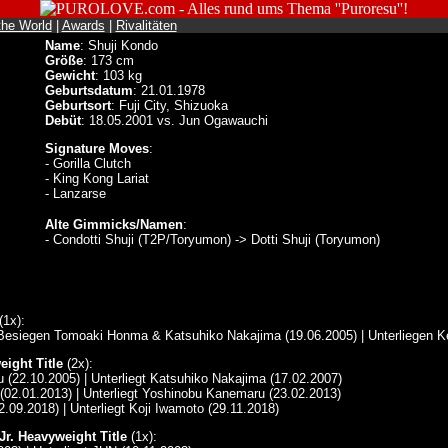
the World
|
Awards
|
Rivalitäten
Name
: Shuji Kondo
Größe
: 173 cm
Gewicht
: 103 kg
Geburtsdatum
: 21.01.1978
Geburtsort
: Fuji City, Shizuoka
Debüt
: 18.05.2001 vs. Jun Ogawauchi
Signature Moves
:
- Gorilla Clutch
- King Kong Lariat
- Lanzarse
Alte Gimmicks/Namen
:
- Condotti Shuji (T2P/Toryumon) -> Dotti Shuji (Toryumon)
(1x):
 Besiegen Tomoaki Honma & Katsuhiko Nakajima (19.06.2005) | Unterliegen 
ight Title
(2x):
 (22.10.2005) | Unterliegt Katsuhiko Nakajima (17.02.2007)
(02.01.2013) | Unterliegt Yoshinobu Kanemaru (23.02.2013)
2.09.2018) | Unterliegt Koji Iwamoto (29.11.2018)
r. Heavyweight Title
(1x):