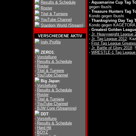
Results & Schedule
-
Aquamarine Cup Tag To
gegen Ibushi.
Roster
-
Treasure Hunters Tag T
Titel & Turniere
Kondo gegen Ibushi.
YouTube Channel
-
Thanksgiving Day Tag 
Kondo gegen KAGETORA
Stardom World (Stream)
-
Greatest Golden League
-
Jr. Heavyweight League 
VERSCHIEDENE AKTIV
-
Jr. Tag League 2012
: Ka
Indy Profile
-
First Tag League Greates
-
Jr. Battle of Glory 2018
: 
ZERO1
:
-
WRESTLE-1 Tag League
-
Vorstellung
-
Results & Schedule
-
Roster
-
Titel & Turniere
-
YouTube Channel
Big Japan
:
-
Vorstellung
-
Results & Schedule
-
Roster
-
Titel & Turniere
-
YouTube Channel
-
BJW Core (Streaming)
DDT
:
-
Vorstellung
-
Results & Schedule
-
Hard Hit
-
BOYZ