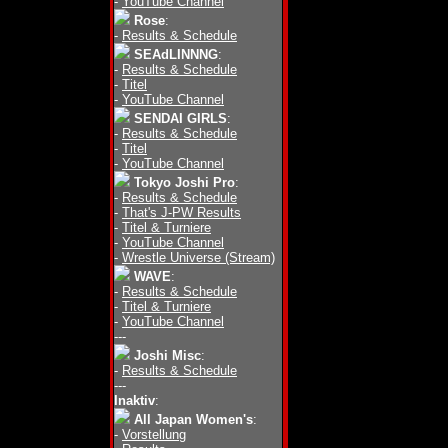
-
YouTube Channel
Rose
:
-
Results & Schedule
SEAdLINNNG
:
-
Results & Schedule
-
Titel
-
YouTube Channel
SENDAI GIRLS
:
-
Results & Schedule
-
Titel
-
YouTube Channel
Tokyo Joshi Pro
:
-
Results & Schedule
-
That's J-PW Results
-
Titel & Turniere
-
YouTube Channel
-
Wrestle Universe (Stream)
WAVE
:
-
Results & Schedule
-
Titel & Turniere
-
YouTube Channel
---
Joshi Misc
:
-
Results & Schedule
---
Inaktiv
:
All Japan Women's
:
-
Vorstellung