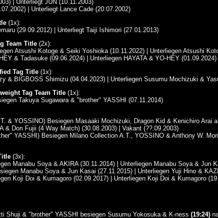
03) | Unterliegt JUN (10.11.2003)
07.2002) | Unterliegt Lance Cade (20.07.2002)
le
(1x):
aru (29.09.2012) | Unterliegt Taiji Ishimori (27.01.2013)
g Team Title
(2x):
egen Atsushi Kotoge & Seiki Yoshioka (10.11.2022) | Unterliegen Atsushi Kot
O-HEY & Tadasuke (09.06.2024) | Unterliegen HAYATA & YO-HEY (01.09.2024)
ied Tag Title
(1x):
Kzy & BIGBOSS Shimizu (04.04.2023) | Unterliegen Susumu Mochizuki & Yas
weight Tag Team Title
(1x):
esiegen Takuya Sugawara & "brother" YASSHI (07.11.2014)
n A.T. & YOSSINO) Besiegen Masaaki Mochizuki, Dragon Kid & Kenichiro A
& Don Fujii (4 Way Match) (30.08.2003) | Vakant (??.09.2003)
other" YASSHI) Besiegen Milano Collection A.T., YOSSINO & Anthony W. Mori (
itle
(3x):
egen Manabu Soya & AKIRA (30.11.2014) | Unterliegen Manabu Soya & Jun Ka
esiegen Manabu Soya & Jun Kasai (27.11.2015) | Unterliegen Yuji Hino & 
egen Koji Doi & Kumagoro (02.09.2017) | Unterliegen Koji Doi & Kumagoro (19
tti Shuji & "brother" YASSHI besiegen Susumu Yokosuka & K-ness
(19:24)
na