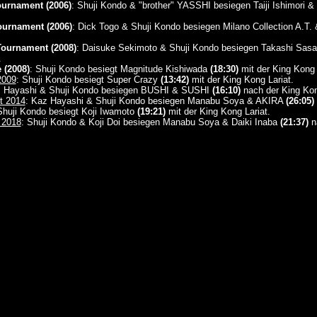
urnament (2006)
: Shuji Kondo & "brother" YASSHI besiegen Taiji Ishimori &
ournament (2006)
: Dick Togo & Shuji Kondo besiegen Milano Collection A.T.
Tournament (2008)
: Daisuke Sekimoto & Shuji Kondo besiegen Takashi S
.
 (2008)
: Shuji Kondo besiegt Magnitude Kishiwada
(18:30)
mit der King Kong 
2009
: Shuji Kondo besiegt Super Crazy
(13:42)
mit der King Kong Lariat.
z Hayashi & Shuji Kondo besiegen BUSHI & SUSHI
(16:10)
nach der King Ko
t 2014
: Kaz Hayashi & Shuji Kondo besiegen Manabu Soya & AKIRA
(26:05)
Shuji Kondo besiegt Koji Iwamoto
(19:21)
mit der King Kong Lariat.
 2018
: Shuji Kondo & Koji Doi besiegen Manabu Soya & Daiki Inaba
(21:37)
na