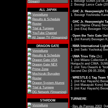
1. Besiegt SUWA (19.06.20
(Stream)
2. Besiegt Lance Cade (20.
ALL JAPAN
-
GHC Jr. Heavyweight Tit
Vorstellung
1. Besiegt Yoshinobu Kanem
Results & Schedule
-
GHC Jr. Heavyweight Ta
Roster
1. (mit Hajime Ohara) Besi
Titel & Turniere
2. (mit Eita) Besiegen Y
YouTube Channel
-
Open the Twin Gate Unif
All Japan TV (Streaming)
1. (mit Kenoh) Besiegen 
DRAGON GATE
-
NWA International Light
1. (mit Seiki Yoshioka) B
Vorstellung
Results & Schedule
-
UWA Trios Title
(2x):
Dragon Gate USA
1. (mit Milano Collectio
Horiguchi and CIMA, SUWA 
Dragon Gate NEX
2. (mit Toru Owashi & "br
Prime Zone
Second Doi (09.05.2004)
Mochizuki Buyuden
-
WRESTLE-1 Tag Team T
Roster
1. (mit Kaz Hayashi) Besi
Dragon System Alumni
2. (mit Masayuki Kono) B
Titel & Turniere
3. (mit Kaz Hayashi) Besi
DG Network (Streaming)
TURNIERE
:
STARDOM
Vorstellung
-
Rey de Parejas 2003
: Do