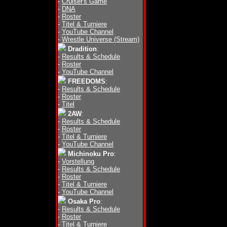
-
Cruiser's Game
-
DNA
-
Roster
-
Titel & Turniere
-
YouTube Channel
-
Wrestle Universe (Stream)
Dradition
:
-
Results & Schedule
-
Roster
-
YouTube Channel
FREEDOMS
:
-
Results & Schedule
-
Roster
-
Titel
2AW
:
-
Results & Schedule
-
Roster
-
Titel & Turniere
-
YouTube Channel
Michinoku Pro
:
-
Vorstellung
-
Results & Schedule
-
Roster
-
Titel & Turniere
-
YouTube Channel
Osaka Pro
:
-
Results & Schedule
-
Roster
-
Titel & Turniere