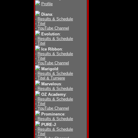
Profile
Diana
:
-
Results & Schedule
-
Titel
-
YouTube Channel
Evolution
:
-
Results & Schedule
-
Titel
Ice Ribbon
:
-
Results & Schedule
-
Titel
-
YouTube Channel
Marigold
:
-
Results & Schedule
-
Titel & Turniere
Marvelous
:
-
Results & Schedule
OZ Academy
:
-
Results & Schedule
-
Titel
-
YouTube Channel
Prominence
:
-
Results & Schedule
PURE-J
:
-
Results & Schedule
-
Titel