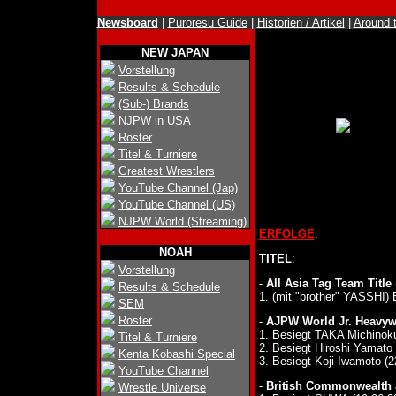
Newsboard
|
Puroresu Guide
|
Historien / Artikel
|
Around 
NEW JAPAN
Vorstellung
Results & Schedule
(Sub-) Brands
NJPW in USA
Roster
Titel & Turniere
Greatest Wrestlers
YouTube Channel (Jap)
YouTube Channel (US)
NJPW World (Streaming)
ERFOLGE
:
NOAH
TITEL
:
Vorstellung
-
All Asia Tag Team Title
Results & Schedule
1. (mit "brother" YASSHI)
SEM
Roster
-
AJPW World Jr. Heavywe
1. Besiegt TAKA Michinoku
Titel & Turniere
2. Besiegt Hiroshi Yamato 
Kenta Kobashi Special
3. Besiegt Koji Iwamoto (2
YouTube Channel
-
British Commonwealth J
Wrestle Universe