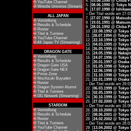
4. [
05.06.1990 @ Chiba 
YouTube Channel
5. [
08.06.1990 @ Tokyo 
Wrestle Universe (Stream)
6. [
17.07.1990 @ Ishikawa 
-- Der Titel wurde am 27.0
ALL JAPAN
7. [
27.07.1990 @ Matsud
Vorstellung
8. [
19.01.1991 @ Matsum
Results & Schedule
9. [
28.01.1992 @ Chiba 
Roster
10. [
22.08.1992 @ Tokyo
Titel & Turniere
11. [
28.07.1994 @ Tokyo
YouTube Channel
12. [
22.10.1994 @ Tokyo
All Japan TV (Streaming)
13. [
04.03.1995 @ Tokyo
14. [
26.05.1995 @ Nakaji
DRAGON GATE
15. [
24.05.1996 @ Nakaji
Vorstellung
16. [
24.07.1996 @ Tokyo
Results & Schedule
17. [
20.01.1997 @ Osaka
Dragon Gate USA
18. [
01.05.1998 @ Tokyo
Dragon Gate NEX
19. [
12.06.1998 @ Tokyo
Prime Zone
20. [
31.10.1998 @ Tokyo
Mochizuki Buyuden
21. [
22.01.1999 @ Osaka
Roster
-- Der Titel wurde am 29.
Dragon System Alumni
22. [
06.03.1999 @ Tokyo
Titel & Turniere
23. [
02.05.1999 @ Tokyo
DG Network (Streaming)
24. [
30.10.1999 @ Tokyo
25. [
27.02.2000 @ Tokyo
STARDOM
-- Der Titel wurde am 16.0
Vorstellung
26. [
28.10.2000 @ Tokyo
Results & Schedule
27. [
08.06.2001 @ Tokyo
Roster
28. [
24.02.2002 @ Tokyo
Titel & Turniere
-- Der Titel wurde am 28.0
YouTube Channel
29. [
13.04.2002 @ Tokyo