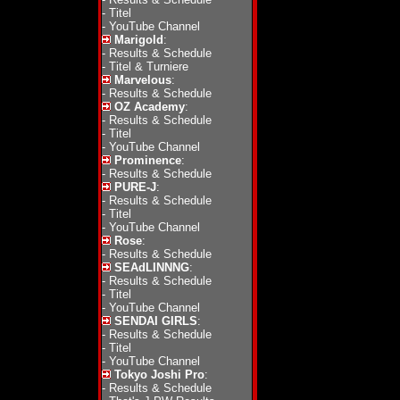
-
Titel
-
YouTube Channel
Marigold
:
-
Results & Schedule
-
Titel & Turniere
Marvelous
:
-
Results & Schedule
OZ Academy
:
-
Results & Schedule
-
Titel
-
YouTube Channel
Prominence
:
-
Results & Schedule
PURE-J
:
-
Results & Schedule
-
Titel
-
YouTube Channel
Rose
:
-
Results & Schedule
SEAdLINNNG
:
-
Results & Schedule
-
Titel
-
YouTube Channel
SENDAI GIRLS
:
-
Results & Schedule
-
Titel
-
YouTube Channel
Tokyo Joshi Pro
:
-
Results & Schedule