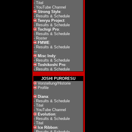
-
Titel
-
YouTube Channel
Strong Style
:
-
Results & Schedule
Tenryu Project
:
-
Results & Schedule
Tochigi Pro
:
-
Results & Schedule
-
Roster
FMWE
:
-
Results & Schedule
---
Misc Indy
:
-
Results & Schedule
Toshikoshi Pro
:
-
Results & Schedule
JOSHI PURORESU
Vorstellung/Historie
Profile
Diana
:
-
Results & Schedule
-
Titel
-
YouTube Channel
Evolution
:
-
Results & Schedule
-
Titel
Ice Ribbon
:
-
Results & Schedule