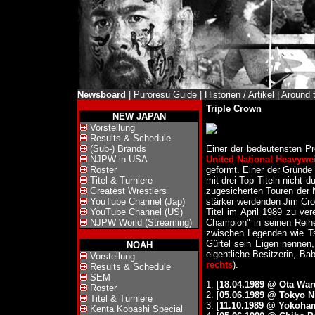
Newsboard
|
Puroresu Guide
|
Historien / Artikel
|
Around 
Triple Crown
NEW JAPAN
Vorstellung
Results & Schedule
(Sub-) Brands
Einer der bedeutensten Pr
NJPW in USA
United National Heavywei
Roster
geformt. Einer der Gründe
Titel & Turniere
mit drei Top Titeln nicht 
Greatest Wrestlers
zugesicherten Touren der 
YouTube Channel (Jap)
stärker werdenden Jim Cro
YouTube Channel (US)
Titel im April 1989 zu v
NJPW World (Streaming)
Champion" in seinen Reihe
zwischen Legenden wie Tsu
Gürtel sein Eigen nennen,
NOAH
eigentliche Besitzerin, B
Vorstellung
rechts
).
Results & Schedule
SEM
1. [
18.04.1989 @ Ota Wa
Roster
2. [
05.06.1989 @ Tokyo 
Titel & Turniere
3. [
11.10.1989 @ Yokoh
Kenta Kobashi Special