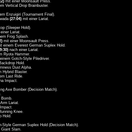
12)
mit einer Moonsault Press.
m Vertical Drop Brainbuster.
em Enzuigiri (Tournament Final).
Kawada
(27:04)
mit einer Lariat.
op (Sleeper Hold).
einer Lariat.
nem Frog Splash.
2)
mit einer Moonsault Press.
t einem Everest German Suplex Hold.
9:30)
nach einer Lariat.
m Ryota Hammer.
einem Gotch-Style Piledriver.
Backdrop Hold.
rnness Dust Alpha.
 Hybrid Blaster.
em Last Ride.
a Impact.
ing Axe Bomber (Decision Match).
.
n Bomb.
 Arm Lariat.
Impact.
Running Knee.
 Hold.
-Style German Suplex Hold (Decision Match).
 Giant Slam.