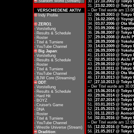
Stardom World (Stream)
30. [
27.10.2002 @ Tokyo
31. [
23.02.2003 @ Tokyo
-- Der Titel wurde am 13.0
VERSCHIEDENE AKTIV
32. [
06.09.2003 @ Tokyo
Indy Profile
33. [
16.02.2005 @ Yoyog
34. [
03.07.2006 @ Ota W
ZERO1
:
35. [
03.09.2006 @ Sappo
-
Vorstellung
36. [
26.08.2007 @ Tokyo
-
Results & Schedule
37. [
29.04.2008 @ Aichi 
-
Roster
38. [
28.09.2008 @ Yoko
-
Titel & Turniere
39. [
14.03.2009 @ Tokyo
-
YouTube Channel
40. [
26.09.2009 @ Yoko
Big Japan
:
41. [
21.03.2010 @ Tokyo
-
Vorstellung
42. [
02.05.2010 @ Aichi 
-
Results & Schedule
43. [
29.08.2010 @ Tokyo
-
Roster
44. [
23.10.2011 @ Tokyo
-
Titel & Turniere
45. [
26.08.2012 @ Ota W
-
YouTube Channel
46. [
17.03.2013 @ Tokyo
-
BJW Core (Streaming)
47. [
27.10.2013 @ Tokyo
DDT
:
-- Der Titel wurde am 30.0
-
Vorstellung
48. [
15.06.2014 @ Tokyo 
-
Results & Schedule
49. [
29.06.2014 @ Sappor
-
Hard Hit
50. [
27.07.2014 @ Tokyo 
-
BOYZ
51. [
03.01.2015 @ Tokyo 
-
Cruiser's Game
52. [
21.05.2015 @ Tokyo 
-
DNA
53. [
01.11.2015 @ Aomori
-
Roster
54. [
02.01.2016 @ Tokyo 
-
Titel & Turniere
-- Der Titel wurde am 12.0
-
YouTube Channel
55. [
12.02.2016 @ Tokyo 
-
Wrestle Universe (Stream)
56. [
21.05.2017 @ Tokyo 
Dradition
: