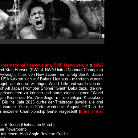
International Heavyweight
,
PWF Heavyweight
&
NWA
 und Stan Hansen (PWF & NWA United National Champion)
yweight Titles von New Japan - ein Erfolg den All Japan
en USA wirkten sich auf Babas Liga aus - mehrfach wurden
riff auf den so wichtigen World Title und wurde von der
ch All Japan Promoter Shohei "Giant" Baba dazu, die drei
 präsentieren zu können und somit einen eigenen "World
gen Krone des Pro-Wrestlings, mit unzähligen Klassikern
 ins Jahr 2013 durfte der Titelträger jeweils alle drei
gt wurden. Die drei Gürtel wurden im August 2013 an die
einzelner Championship Gürtel vorgestellt (
links
,
mitte
,
riat Dodge (Unification Match).
ner Powerbomb.
mit einem High-Angle Reverse Cradle.