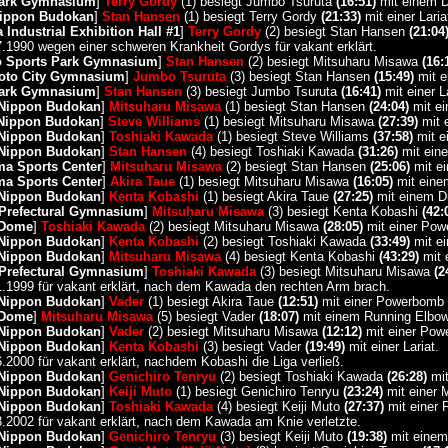
Park Gymnasium
]
Terry Gordy
(1) besiegt Jumbo Tsuruta
(16:51)
mit einem 
Nippon Budokan
]
Stan Hansen
(1) besiegt Terry Gordy
(21:33)
mit einer Laria
Industrial Exhibition Hall #1
]
Terry Gordy
(2) besiegt Stan Hansen
(21:04
7.1990 wegen einer schweren Krankheit Gordys für vakant erklärt.
o Sports Park Gymnasium
]
Stan Hansen
(2) besiegt Mitsuharu Misawa
(16:
oto City Gymnasium
]
Jumbo Tsuruta
(3) besiegt Stan Hansen
(15:49)
mit e
Park Gymnasium
]
Stan Hansen
(3) besiegt Jumbo Tsuruta
(16:41)
mit einer La
 Nippon Budokan
]
Mitsuharu Misawa
(1) besiegt Stan Hansen
(24:04)
mit ei
 Nippon Budokan
]
Steve Williams
(1) besiegt Mitsuharu Misawa
(27:39)
mit 
 Nippon Budokan
]
Toshiaki Kawada
(1) besiegt Steve Williams
(37:58)
mit e
 Nippon Budokan
]
Stan Hansen
(4) besiegt Toshiaki Kawada
(31:26)
mit einer
ma Sports Center
]
Mitsuharu Misawa
(2) besiegt Stan Hansen
(25:06)
mit ei
ma Sports Center
]
Akira Taue
(1) besiegt Mitsuharu Misawa
(16:05)
mit eine
 Nippon Budokan
]
Kenta Kobashi
(1) besiegt Akira Taue
(27:25)
mit einem Di
 Prefectural Gymnasium
]
Mitsuharu Misawa
(3) besiegt Kenta Kobashi
(42:
 Dome
]
Toshiaki Kawada
(2) besiegt Mitsuharu Misawa
(28:05)
mit einer Pow
 Nippon Budokan
]
Kenta Kobashi
(2) besiegt Toshiaki Kawada
(33:49)
mit ei
 Nippon Budokan
]
Mitsuharu Misawa
(4) besiegt Kenta Kobashi
(43:29)
mit 
 Prefectural Gymnasium
]
Toshiaki Kawada
(3) besiegt Mitsuharu Misawa
(2
01.1999 für vakant erklärt, nach dem Kawada den rechten Arm brach.
 Nippon Budokan
]
Vader
(1) besiegt Akira Taue
(12:51)
mit einer Powerbomb 
 Dome
]
Mitsuharu Misawa
(5) besiegt Vader
(18:07)
mit einem Running Elbo
 Nippon Budokan
]
Vader
(2) besiegt Mitsuharu Misawa
(12:12)
mit einer Pow
 Nippon Budokan
]
Kenta Kobashi
(3) besiegt Vader
(19:49)
mit einer Lariat.
6.2000 für vakant erklärt, nachdem Kobashi die Liga verließ.
 Nippon Budokan
]
Genichiro Tenryu
(2) besiegt Toshiaki Kawada
(26:28)
mit
 Nippon Budokan
]
Keiji Muto
(1) besiegt Genichiro Tenryu
(23:24)
mit einer 
 Nippon Budokan
]
Toshiaki Kawada
(4) besiegt Keiji Muto
(27:37)
mit einer
3.2002 für vakant erklärt, nach dem Kawada am Knie verletzte.
 Nippon Budokan
]
Genichiro Tenryu
(3) besiegt Keiji Muto
(19:38)
mit einem 