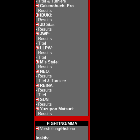
-
Titel & Turniere
Gakenohuchi Pro
:
-
Results
IBUKI
:
-
Results
JD Star
:
-
Results
JWP
:
-
Results
-
Titel
LLPW
:
-
Results
-
Titel
M's Style
:
-
Results
NEO
:
-
Results
-
Titel & Turniere
REINA
:
-
Results
-
Titel
SUN
:
-
Results
Yuzupon Matsuri
:
-
Results
FIGHTING/MMA
Vorstellung/Historie
Inaktiv
: