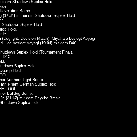
 einem Shutdown Suplex Hold.
ide.
 Revolution Bomb.
ng
(17:34)
mit einem Shutdown Suplex Hold.
r.
 Shutdown Suplex Hold.
rop Hold.
rde.
(Dogfight, Decision Match). Miyahara besiegt Aoyagi
d. Lee besiegt Aoyagi
(19:04)
mit dem D4C.
hutdown Suplex Hold (Tournament Final).
m D4C.
ld.
utdown Suplex Hold.
ckdrop Hold.
OOL.
ner Northern Light Bomb.
mit einem German Suplex Hold.
HE FOOL.
iner Bulldog Bomb.
Jr.
(21:47)
mit dem Psycho Break.
Shutdown Suplex Hold.