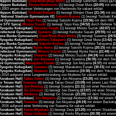
 Nippon Budokan
]
Great Muta (Keiji Muto)
(2) besiegt Genichiro Tenryu
(17:
 Nippon Budokan
]
Shinya Hashimoto
(1) besiegt Great Muta
(20:09)
mit eine
8.2003 wegen diverser Verletzungen von Hashimoto für vakant erklärt.
 Nippon Budokan
]
Toshiaki Kawada
(5) besiegt Shinjiro Otani
(21:34)
mit ein
i National Stadium Gymnasium #2
]
Satoshi Kojima
(1) besiegt Toshiaki 
ard Gymnasium
]
Taiyo Kea
(1) besiegt Satoshi Kojima
(19:56)
mit dem H50.
ro STV Spica
]
Minoru Suzuki
(1) besiegt Taiyo Kea
(34:52)
durch Referee St
 Ryogoku Kokugikan
]
Kensuke Sasaki
(1) besiegt Minoru Suzuki
(42:07)
mit 
Prefectural Gymnasium
]
Suwama
(1) besiegt Kensuke Sasaki
(29:55)
mit ei
hama Bunka Gymnasium
]
Great Muta (Keiji Muto)
(3) besiegt Suwama
(24:5
 Ryogoku Kokugikan
]
Yoshihiro Takayama
(1) besiegt Great Muta
(13:42)
mi
hama Bunka Gymnasium
]
Satoshi Kojima
(2) besiegt Yoshihiro Takayama
(1
 Ryogoku Kokugikan
]
Ryota Hama
(1) besiegt Satoshi Kojima
(20:15)
mit de
Prefectural Gymnasium
]
Minoru Suzuki
(2) besiegt Ryota Hama
(21:44)
mit 
 Ryogoku Kokugikan
]
Suwama
(2) besiegt Minoru Suzuki
(44:24)
mit einem 
 Ryogoku Kokugikan
]
Jun Akiyama
(1) besiegt Suwama
(30:35)
mit dem Ste
ard Gymnasium
]
Masakatsu Funaki
(1) besiegt Jun Akiyama
(4:37)
mit einem
 Ryogoku Kokugikan
]
Suwama
(3) besiegt Masakatsu Funaki
(30:15)
mit ein
 Ryogoku Kokugikan
]
Akebono
(1) besiegt Suwama
(19:30)
mit dem Yokozun
5.2014 aufgrund einer Lungenentzündung von Akebono für vakant erklärt.
Korakuen Hall
]
Takao Omori
(1) besiegt Jun Akiyama
(23:20)
mit einem Slid
o Teisen Hall
]
Suwama
(4) besiegt Takao Omori
(33:09)
mit einem Last Ride
Korakuen Hall
]
Joe Doering
(1) besiegt Suwama
(21:11)
mit einer Revolutio
Korakuen Hall
]
Go Shiozaki
(1) besiegt Joe Doering
(23:07)
mit einer Strong
Korakuen Hall
]
Akebono
(2) besiegt Go Shiozaki
(21:29)
mit dem Yokozuna 
 Prefecture Budokan
]
Jun Akiyama
(2) besiegt Akebono
(13:16)
mit einem 
Korakuen Hall
]
Suwama
(5) besiegt Jun Akiyama
(24:19)
mit einem Backdrop
1.2016 aufgrund einer Verletzung von Suwama für vakant erklärt.
Korakuen Hall
]
Kento Miyahara
(1) besiegt Zeus
(23:20)
mit einem Shutdown
Korakuen Hall
]
Shuji Ishikawa
(1) besiegt Kento Miyahara
(20:38)
mit einem