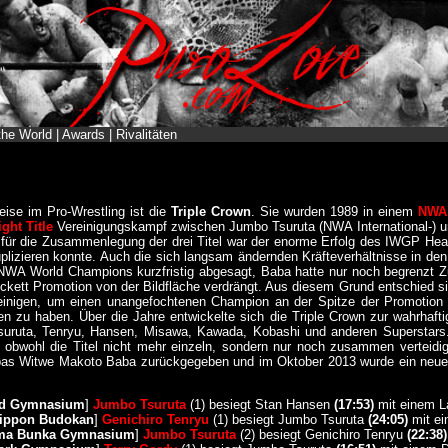
the World
|
Awards
|
Rivalitäten
eise im Pro-Wrestling ist die
Triple Crown
. Sie wurden 1989 in einem
NWA 
ght Title
Vereinigungskampf zwischen Jumbo Tsuruta (NWA International-)
 für die Zusammenlegung der drei Titel war der enorme Erfolg des IWGP Heav
duplizieren konnte. Auch die sich langsam ändernden Kräfteverhältnisse in d
NWA World Champions kurzfristig abgesagt, Baba hatte nur noch begrenzt Zug
ckett Promotion von der Bildfläche verdrängt. Aus diesem Grund entschied si
ereinigen, um einen unangefochtenen Champion an der Spitze der Promotion
n zu haben. Über die Jahre entwickelte sich die Triple Crown zur wahrhafti
ruta, Tenryu, Hansen, Misawa, Kawada, Kobashi und anderen Superstars. Bis
 obwohl die Titel nicht mehr einzeln, sondern nur noch zusammen verteidi
abas Witwe Makoto Baba zurückgegeben und im Oktober 2013 wurde ein neuer 
rd Gymnasium
]
Jumbo Tsuruta
(1) besiegt Stan Hansen
(17:53)
mit einem La
Nippon Budokan
]
Genichiro Tenryu
(1) besiegt Jumbo Tsuruta
(24:05)
mit ei
ama Bunka Gymnasium
]
Jumbo Tsuruta
(2) besiegt Genichiro Tenryu
(22:38)