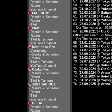
57. [
27.08.2017 @ Tokyo
-
Results & Schedule
58. [
09.10.2017 @ Tokyo 
-
Roster
59. [
21.10.2017 @ Yoko
-
YouTube Channel
60. [
25.03.2018 @ Saitam
FREEDOMS
:
61. [
29.07.2018 @ Osaka 
-
Results & Schedule
62. [
21.10.2018 @ Yoko
-
Roster
63. [
23.03.2020 @ Tokyo 
-
Titel
-- Der Titel wurde am 20.
2AW
:
64. [
26.06.2021 @ Ota Ci
-
Results & Schedule
(18:28)
mit einem Shutdow
-
Roster
-- Der Titel wurde am 28.1
-
Titel & Turniere
65. [
23.01.2022 @ Tokyo 
-
YouTube Channel
66. [
19.06.2022 @ Ota Ci
Michinoku Pro
:
67. [
14.07.2022 @ Tokyo 
-
Vorstellung
68. [
18.09.2022 @ Tokyo
-
Results & Schedule
69. [
19.02.2023 @ Tokyo 
-
Roster
70. [
02.07.2023 @ Tokyo 
-
Titel & Turniere
71. [
05.11.2023 @ Hotel 
-
YouTube Channel
72. [
30.03.2024 @ Ota Ci
Osaka Pro
:
73. [
17.08.2024 @ Arena 
-
Results & Schedule
74. [
04.11.2024 @ Hotel 
-
Roster
75. [
31.12.2024 @ Yoyog
-
Titel & Turniere
76. [
23.09.2025 @ Arena 
JUST TAP OUT
:
-
Results & Schedule
-
Roster
-
Titel
-
YouTube Channel
GLEAT
:
-
Results & Schedule
-
Roster