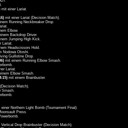
DDT.
t.
)
mit einer Lariat.
16)
mit einer Lariat (Decision Match).
inem Running Neckbreaker Drop.
riat.
nem Elbow.
einem Backdrop Driver.
inem Jumping High Kick.
 Lariat.
nem Headscissors Hold.
m Nodowa Otoshi.
ving Guillotine Drop.
06)
mit einem Running Elbow Smash.
erbomb.
ner Lariat.
einem Elbow Smash.
4:15)
mit einem Brainbuster.
(Decision Match).
w Smash.
erbomb.
 einer Northern Light Bomb (Tournament Final).
Moonsault Press.
 Powerbomb.
Vertical Drop Brainbuster (Decision Match).