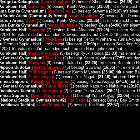
 Ryogoku Kokugikan
]
Kento Miyahara
(2) besiegt Shuji Ishikawa
(24:39)
mit
Korakuen Hall
]
Suwama
(6) besiegt Kento Miyahara
(31:03)
mit einem Last R
hama Bunka Gymnasium
]
Joe Doering
(2) besiegt Suwama
(20:10)
mit einer
a Super Arena (Community Arena)
]
Kento Miyahara
(3) besiegt Joe Doeri
Edion Arena
]
Zeus
(1) besiegt Kento Miyahara
(29:36)
mit einem Jackhamme
hama Bunka Gymnasium
]
Kento Miyahara
(4) besiegt Zeus
(34:00)
mit einem
Korakuen Hall
]
Suwama
(7) besiegt Kento Miyahara
(31:25)
mit einem Backd
06.2021 für vakant erklärt, nachdem Suwama positiv auf COVID-19 getestet wu
ty General Gymnasium
]
Jake Lee
(1) besiegt Kento Miyahara & Yuma Aoyagi 
n German Suplex Hold. Lee besiegt Miyahara
(10:09)
mit einem Backdrop Hol
2.2021 für vakant erklärt, nachdem sich Lee die Nase gebrochen hat.
Korakuen Hall
]
Kento Miyahara
(5) besiegt Ryuki Honda
(23:03)
mit einem S
ty General Gymnasium
]
Jake Lee
(2) besiegt Kento Miyahara
(27:57)
mit de
Korakuen Hall
]
Suwama
(8) besiegt Jake Lee
(22:26)
mit einem Backdrop Ho
 Nippon Budokan
]
Kento Miyahara
(6) besiegt Suwama
(16:35)
mit einem Sh
Korakuen Hall
]
Yuji Nagata
(1) besiegt Kento Miyahara
(23:06)
mit einem Ba
Korakuen Hall
]
Yuma Aoyagi
(1) besiegt Yuji Nagata
(21:18)
mit dem THE F
Emisia Sapporo
]
Katsuhiko Nakajima
(1) besiegt Yuma Aoyagi
(24:16)
mit ei
ty General Gymnasium
]
Yuma Anzai
(1) besiegt Katsuhiko Nakajima
(20:16)
Tachikawa Tachihi
]
Yuma Aoyagi
(2) besiegt Yuma Anzai
(26:41)
mit dem T
Emisia Sapporo
]
Davey Boy Smith Jr.
(1) besiegt Yuma Aoyagi
(22:06)
mit e
i National Stadium Gymnasium #2
]
Jun Saito
(1) besiegt Davey Boy Smith 
Tachikawa Tachihi
]
Kento Miyahara
(7) besiegt Jun Saito
(22:57)
mit einem 