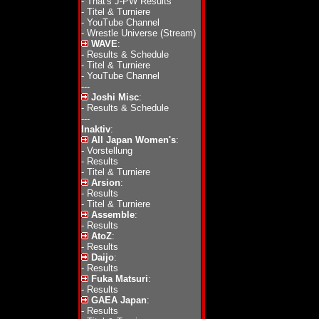
-
That's J-PW Results
-
Titel & Turniere
-
YouTube Channel
-
Wrestle Universe (Stream)
WAVE
:
-
Results & Schedule
-
Titel & Turniere
-
YouTube Channel
---
Joshi Misc
:
-
Results & Schedule
---
Inaktiv
:
All Japan Women's
:
-
Vorstellung
-
Results
-
Titel & Turniere
Arsion
:
-
Results
-
Titel & Turniere
Assemble
:
-
Results
AtoZ
:
-
Results
Daijo
:
-
Results
Fuka Matsuri
:
-
Results
GAEA Japan
:
-
Results