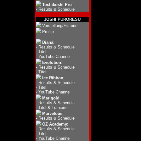
Toshikoshi Pro
:
-
Results & Schedule
JOSHI PURORESU
Vorstellung/Historie
Profile
Diana
:
-
Results & Schedule
-
Titel
-
YouTube Channel
Evolution
:
-
Results & Schedule
-
Titel
Ice Ribbon
:
-
Results & Schedule
-
Titel
-
YouTube Channel
Marigold
:
-
Results & Schedule
-
Titel & Turniere
Marvelous
:
-
Results & Schedule
OZ Academy
:
-
Results & Schedule
-
Titel
-
YouTube Channel