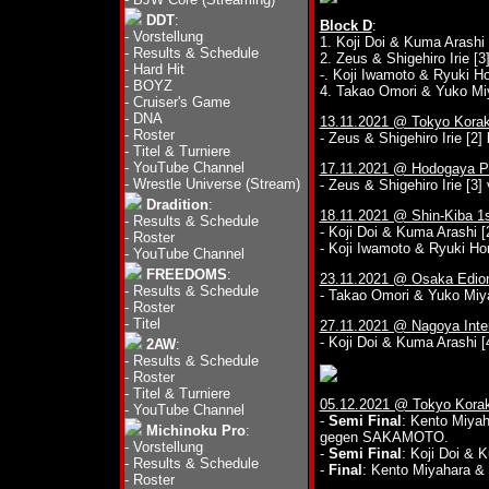
DDT
:
Block D
:
-
Vorstellung
1. Koji Doi & Kuma Arashi 
-
Results & Schedule
2. Zeus & Shigehiro Irie [3
-
Hard Hit
-. Koji Iwamoto & Ryuki Ho
-
BOYZ
4. Takao Omori & Yuko Mi
-
Cruiser's Game
-
DNA
13.11.2021 @ Tokyo Korak
-
Roster
- Zeus & Shigehiro Irie [
-
Titel & Turniere
-
YouTube Channel
17.11.2021 @ Hodogaya Pu
-
Wrestle Universe (Stream)
- Zeus & Shigehiro Irie [3
Dradition
:
18.11.2021 @ Shin-Kiba 1
-
Results & Schedule
- Koji Doi & Kuma Arashi [
-
Roster
- Koji Iwamoto & Ryuki H
-
YouTube Channel
FREEDOMS
:
23.11.2021 @ Osaka Edio
-
Results & Schedule
- Takao Omori & Yuko Miya
-
Roster
-
Titel
27.11.2021 @ Nagoya Inter
- Koji Doi & Kuma Arashi 
2AW
:
-
Results & Schedule
-
Roster
-
Titel & Turniere
05.12.2021 @ Tokyo Korak
-
YouTube Channel
-
Semi Final
: Kento Miy
Michinoku Pro
:
gegen SAKAMOTO.
-
Vorstellung
-
Semi Final
: Koji Doi &
-
Results & Schedule
-
Final
: Kento Miyahara &
-
Roster