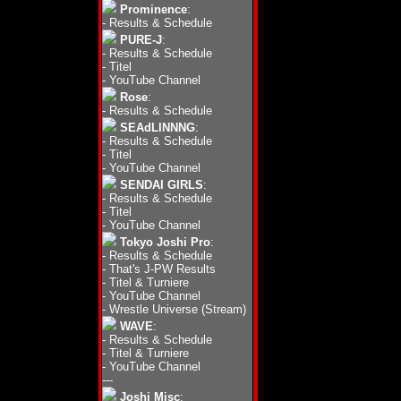
Prominence
:
-
Results & Schedule
PURE-J
:
-
Results & Schedule
-
Titel
-
YouTube Channel
Rose
:
-
Results & Schedule
SEAdLINNNG
:
-
Results & Schedule
-
Titel
-
YouTube Channel
SENDAI GIRLS
:
-
Results & Schedule
-
Titel
-
YouTube Channel
Tokyo Joshi Pro
:
-
Results & Schedule
-
That's J-PW Results
-
Titel & Turniere
-
YouTube Channel
-
Wrestle Universe (Stream)
WAVE
:
-
Results & Schedule
-
Titel & Turniere
-
YouTube Channel
---
Joshi Misc
: