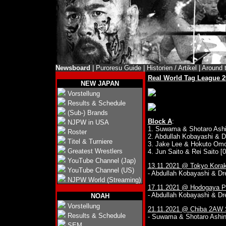
Newsboard
|
Puroresu Guide
|
Historien / Artikel
|
Around 
Real World Tag League 2
NEW JAPAN
Vorstellung
Results & Schedule
(Sub-) Brands
Block A
:
NJPW in USA
1. Suwama & Shotaro Ashi
Roster
2. Abdullah Kobayashi & D
Titel & Turniere
3. Jake Lee & Hokuto Omor
Greatest Wrestlers
4. Jun Saito & Rei Saito [0
YouTube Channel (Jap)
13.11.2021 @ Tokyo Korak
YouTube Channel (US)
- Abdullah Kobayashi & Dr
NJPW World (Streaming)
17.11.2021 @ Hodogaya Pu
- Abdullah Kobayashi & Dr
NOAH
Vorstellung
21.11.2021 @ Chiba 2AW 
Results & Schedule
- Suwama & Shotaro Ashino
SEM