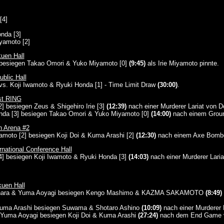
[4]
]
nda [3]
yamoto [2]
uen Hall
2] besiegen Takao Omori & Yuko Miyamoto [0]
(9:45)
als Irie Miyamoto pinnte.
blic Hall
] vs. Koji Iwamoto & Ryuki Honda [1] - Time Limit Draw
(30:00)
.
st RING
2] besiegen Zeus & Shigehiro Irie [3]
(12:39)
nach einer Murderer Lariat von Do
onda [3] besiegen Takao Omori & Yuko Miyamoto [0]
(14:00)
nach einem Groun
n Arena #2
moto [2] besiegen Koji Doi & Kuma Arashi [2]
(12:30)
nach einem Axe Bombe
national Conference Hall
[4] besiegen Koji Iwamoto & Ryuki Honda [3]
(14:03)
nach einer Murderer Lari
uen Hall
ahara & Yuma Aoyagi besiegen Kengo Mashimo & KAZMA SAKAMOTO
(8:49)
 Kuma Arashi besiegen Suwama & Shotaro Ashino
(10:09)
nach einer Murderer 
 Yuma Aoyagi besiegen Koji Doi & Kuma Arashi
(27:24)
nach dem End Game vo