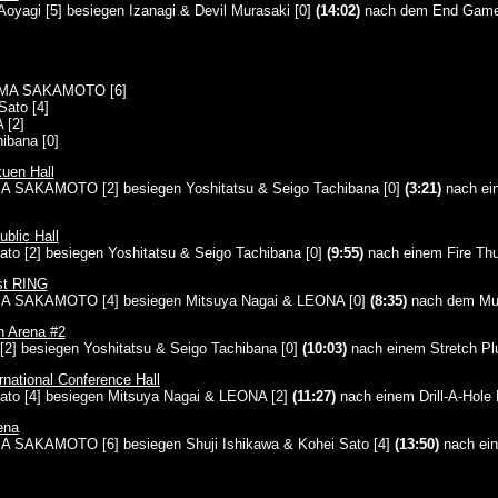
oyagi [5] besiegen Izanagi & Devil Murasaki [0]
(14:02)
nach dem End Game 
ZMA SAKAMOTO [6]
Sato [4]
 [2]
ibana [0]
uen Hall
 SAKAMOTO [2] besiegen Yoshitatsu & Seigo Tachibana [0]
(3:21)
nach ei
blic Hall
Sato [2] besiegen Yoshitatsu & Seigo Tachibana [0]
(9:55)
nach einem Fire Thu
st RING
A SAKAMOTO [4] besiegen Mitsuya Nagai & LEONA [0]
(8:35)
nach dem Mu
n Arena #2
2] besiegen Yoshitatsu & Seigo Tachibana [0]
(10:03)
nach einem Stretch Pl
national Conference Hall
Sato [4] besiegen Mitsuya Nagai & LEONA [2]
(11:27)
nach einem Drill-A-Hole
ena
 SAKAMOTO [6] besiegen Shuji Ishikawa & Kohei Sato [4]
(13:50)
nach ein