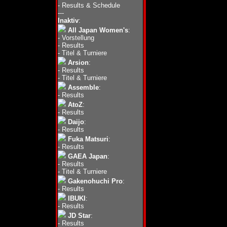
-
Results & Schedule
---
Inaktiv
:
All Japan Women's
:
-
Vorstellung
-
Results
-
Titel & Turniere
Arsion
:
-
Results
-
Titel & Turniere
Assemble
:
-
Results
AtoZ
:
-
Results
Daijo
:
-
Results
Fuka Matsuri
:
-
Results
GAEA Japan
:
-
Results
-
Titel & Turniere
Gakenohuchi Pro
:
-
Results
IBUKI
:
-
Results
JD Star
:
-
Results