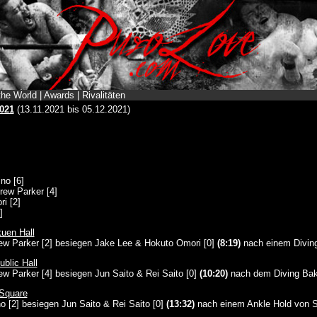
the World
|
Awards
|
Rivalitäten
021
(13.11.2021 bis 05.12.2021)
no [6]
rew Parker [4]
i [2]
]
uen Hall
ew Parker [2] besiegen Jake Lee & Hokuto Omori [0]
(8:19)
nach einem Divin
blic Hall
ew Parker [4] besiegen Jun Saito & Rei Saito [0]
(10:20)
nach dem Diving Bak
Square
 [2] besiegen Jun Saito & Rei Saito [0]
(13:32)
nach einem Ankle Hold von 