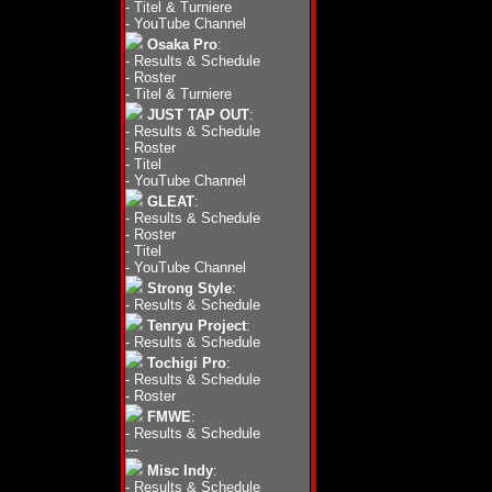
-
Titel & Turniere
-
YouTube Channel
Osaka Pro
:
-
Results & Schedule
-
Roster
-
Titel & Turniere
JUST TAP OUT
:
-
Results & Schedule
-
Roster
-
Titel
-
YouTube Channel
GLEAT
:
-
Results & Schedule
-
Roster
-
Titel
-
YouTube Channel
Strong Style
:
-
Results & Schedule
Tenryu Project
:
-
Results & Schedule
Tochigi Pro
:
-
Results & Schedule
-
Roster
FMWE
:
-
Results & Schedule
---
Misc Indy
:
-
Results & Schedule