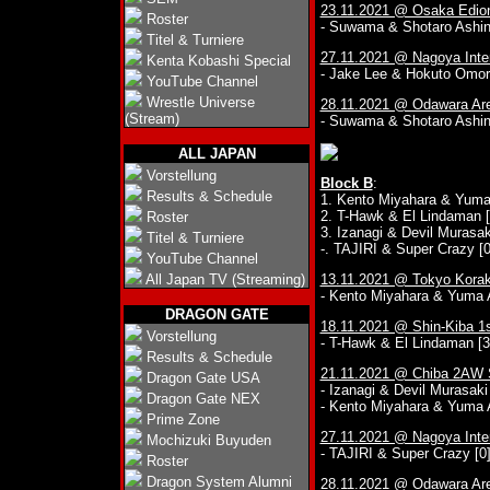
23.11.2021 @ Osaka Edio
Roster
- Suwama & Shotaro Ashin
Titel & Turniere
27.11.2021 @ Nagoya Inter
Kenta Kobashi Special
- Jake Lee & Hokuto Omori
YouTube Channel
Wrestle Universe
28.11.2021 @ Odawara Ar
(Stream)
- Suwama & Shotaro Ashin
ALL JAPAN
Vorstellung
Block B
:
Results & Schedule
1. Kento Miyahara & Yuma
2. T-Hawk & El Lindaman [
Roster
3. Izanagi & Devil Murasak
Titel & Turniere
-. TAJIRI & Super Crazy [0
YouTube Channel
All Japan TV (Streaming)
13.11.2021 @ Tokyo Korak
- Kento Miyahara & Yuma A
DRAGON GATE
18.11.2021 @ Shin-Kiba 1
Vorstellung
- T-Hawk & El Lindaman [3
Results & Schedule
21.11.2021 @ Chiba 2AW 
Dragon Gate USA
- Izanagi & Devil Murasak
Dragon Gate NEX
- Kento Miyahara & Yuma 
Prime Zone
27.11.2021 @ Nagoya Inter
Mochizuki Buyuden
- TAJIRI & Super Crazy [0]
Roster
Dragon System Alumni
28.11.2021 @ Odawara Ar