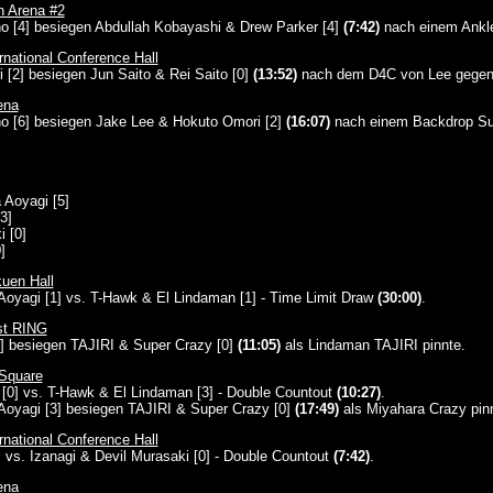
n Arena #2
o [4] besiegen Abdullah Kobayashi & Drew Parker [4]
(7:42)
nach einem Ankle
national Conference Hall
 [2] besiegen Jun Saito & Rei Saito [0]
(13:52)
nach dem D4C von Lee gegen
ena
o [6] besiegen Jake Lee & Hokuto Omori [2]
(16:07)
nach einem Backdrop Su
 Aoyagi [5]
3]
i [0]
]
uen Hall
oyagi [1] vs. T-Hawk & El Lindaman [1] - Time Limit Draw
(30:00)
.
st RING
] besiegen TAJIRI & Super Crazy [0]
(11:05)
als Lindaman TAJIRI pinnte.
Square
i [0] vs. T-Hawk & El Lindaman [3] - Double Countout
(10:27)
.
Aoyagi [3] besiegen TAJIRI & Super Crazy [0]
(17:49)
als Miyahara Crazy pin
national Conference Hall
 vs. Izanagi & Devil Murasaki [0] - Double Countout
(7:42)
.
ena