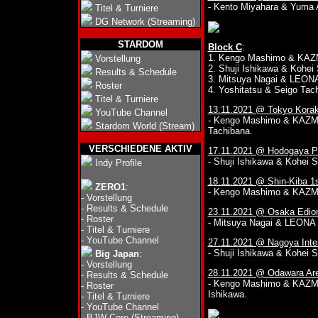
- Kento Miyahara & Yuma A
Titel & Turniere
DG Network (Streaming)
STARDOM
Block C
:
1. Kengo Mashimo & KA
Vorstellung
2. Shuji Ishikawa & Kohei 
Results & Schedule
3. Mitsuya Nagai & LEONA
Roster
4. Yoshitatsu & Seigo Tach
Titel & Turniere
13.11.2021 @ Tokyo Korak
YouTube Channel
- Kengo Mashimo & KAZMA
Stardom World (Stream)
Tachibana.
VERSCHIEDENE AKTIV
17.11.2021 @ Hodogaya Pu
- Shuji Ishikawa & Kohei 
Indy Profile
18.11.2021 @ Shin-Kiba 1
ZERO1
:
- Kengo Mashimo & KAZM
-
Vorstellung
-
Results & Schedule
23.11.2021 @ Osaka Edio
-
Roster
- Mitsuya Nagai & LEONA [
-
Titel & Turniere
-
YouTube Channel
27.11.2021 @ Nagoya Inter
- Shuji Ishikawa & Kohei 
Big Japan
:
-
Vorstellung
28.11.2021 @ Odawara Ar
-
Results & Schedule
- Kengo Mashimo & KAZMA
-
Roster
Ishikawa.
-
Titel & Turniere
-
YouTube Channel
-
BJW Core (Streaming)