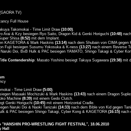
(GAORA TV)
cancy Full House
Takuya Takomokai - Time Limit Draw
(10:00)
.
ro Arai & Kzy besiegen Ryo Saito, Dragon Kid & Genki Horiguchi
(10:48)
nach
 Super Shisa
(8:52)
mit dem Implant.
gen KAGETORA & Mark Haskins
(13:14)
nach dem Shubain von CIMA gegen H
on Fujii besiegen Susumu Yokosuka & K-ness
(13:27)
nach einem Reverse Tw
 Naruki Doi, BxB Hulk & PAC besiegen YAMATO, Shingo Takagi & Cyber Ko
itle Contendership
: Masato Yoshino besiegt Takuya Sugawara
(19:38)
mit d
ium
ncy
omokai - Time Limit Draw
(5:00)
.
siegen Masaaki Mochizuki & Mark Haskins
(13:43)
nach einem Dragon Suplex
hoko Machine
(8:39)
mit einem Gedo Clutch.
gt Genki Horiguchi
(10:45)
mit einem Horizontal Cradle.
egen Naruki Doi & Naoki Tanizaki
(14:33)
nach dem Bible von Kid gegen Tani
Hulk & PAC besiegen Shingo Takagi, Cyber Kong & KAGETORA
(16:15)
nach 
ro "HANSHIN PRO-WRESTLING FIGHT FESTIVAL", 18.06.2010
 Hall