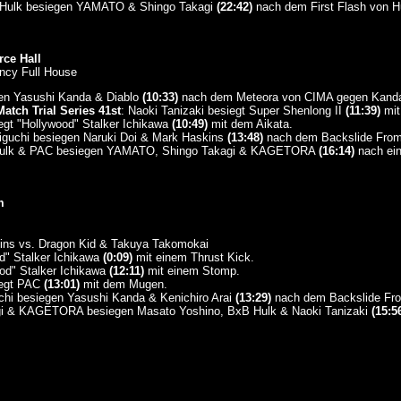
 Hulk besiegen YAMATO & Shingo Takagi
(22:42)
nach dem First Flash von H
ce Hall
ncy Full House
n Yasushi Kanda & Diablo
(10:33)
nach dem Meteora von CIMA gegen Kand
atch Trial Series 41st
: Naoki Tanizaki besiegt Super Shenlong II
(11:39)
mit
gt "Hollywood" Stalker Ichikawa
(10:49)
mit dem Aikata.
iguchi besiegen Naruki Doi & Mark Haskins
(13:48)
nach dem Backslide From
 Hulk & PAC besiegen YAMATO, Shingo Takagi & KAGETORA
(16:14)
nach ei
m
kins vs. Dragon Kid & Takuya Takomokai
d" Stalker Ichikawa
(0:09)
mit einem Thrust Kick.
od" Stalker Ichikawa
(12:11)
mit einem Stomp.
iegt PAC
(13:01)
mit dem Mugen.
hi besiegen Yasushi Kanda & Kenichiro Arai
(13:29)
nach dem Backslide Fro
i & KAGETORA besiegen Masato Yoshino, BxB Hulk & Naoki Tanizaki
(15:5