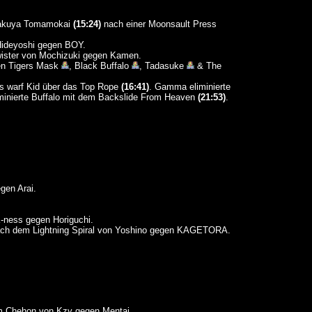
Takuya Tomamokai
(15:24)
nach einer Moonsault Press
ideyoshi gegen BOY.
ster von Mochizuki gegen Kamen.
en Tigers Mask
, Black Buffalo
, Tadasuke
& The
rs warf Kid über das Top Rope
(16:41)
. Gamma eliminierte
iminierte Buffalo mit dem Backslide From Heaven
(21:53)
.
gen Arai.
-ness gegen Horiguchi.
ch dem Lightning Spiral von Yoshino gegen KAGETORA.
 Chehon von Kzy gegen Mentai.