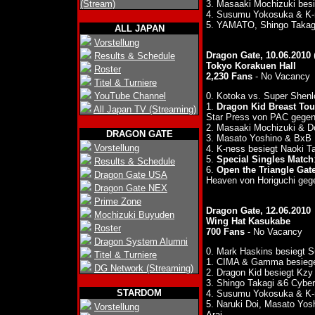
(Stream)
3. Masaaki Mochizuki b
4. Susumu Yokosuka & K-n
5. YAMATO, Shingo Takagi
ALL JAPAN
Vorstellung
Dragon Gate, 10.06.2010
Results & Schedule
Tokyo Korakuen Hall
Roster
2,230 Fans
- No Vacancy
Titel & Turniere
YouTube Channel
0. Kotoka vs. Super Shenl
1.
Dragon Kid Breast Tou
All Japan TV (Streaming)
Star Press von PAC gegen
2. Masaaki Mochizuki & Do
DRAGON GATE
3. Masato Yoshino & BxB
Vorstellung
4. K-ness besiegt Naoki T
5.
Special Singles Match
Results & Schedule
6.
Open the Triangle Gate
Dragon Gate USA
Heaven von Horiguchi ge
Dragon Gate NEX
Prime Zone
Dragon Gate, 12.06.2010
Mochizuki Buyuden
Wing Hat Kasukabe
Roster
700 Fans
- No Vacancy
Dragon System Alumni
0. Mark Haskins besiegt S
Titel & Turniere
1. CIMA & Gamma besieg
DG Network (Streaming)
2. Dragon Kid besiegt Kz
3. Shingo Takagi &6 Cybe
STARDOM
4. Susumu Yokosuka & 
5. Naruki Doi, Masato Yo
Vorstellung
Arai.