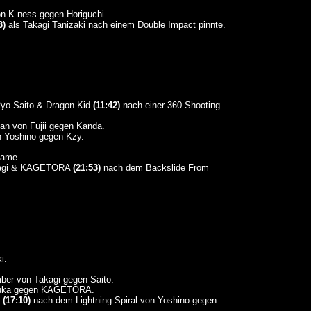
n K-ness gegen Horiguchi.
3)
als Takagi Tanizaki nach einem Double Impact pinnte.
Ryo Saito & Dragon Kid
(11:42)
nach einer 360 Shooting
n von Fujii gegen Kanda.
n Yoshino gegen Kzy.
tame.
akagi & KAGETORA
(21:53)
nach dem Backslide From
i.
r von Takagi gegen Saito.
uka gegen KAGETORA.
i
(17:10)
nach dem Lightning Spiral von Yoshino gegen