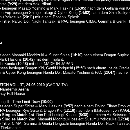
Shisa
(9:29)
mit dem Aoki Hikari.
esiegen Masato Yoshino & Mark Haskins
(16:05)
nach dem Gallaria von 
on Fujii besiegen Shingo Takagi & Cyber Kong
(14:02)
nach dem Shin Saikyou
umu Yokosuka
(20:11)
mit einem Phoenix Splash.
 Title
: Naruki Doi, Naoki Tanizaki & PAC besiegen CIMA, Gamma & Genki Ho
i
siegen Masaaki Mochizuki & Super Shisa
(14:10)
nach einem Dragon Suplex H
 Mark Haskins
(10:42)
mit dem Implant.
shi Kanda
(10:48)
mit dem MADE IN JAPAN.
ess besiegen Dragon Kid, Genki Horiguchi
(15:50)
nach einem Inside Cradle
i & Cyber Kong besiegen Naruki Doi, Masato Yoshino & PAC
(20:47)
nach ei
TCH VOL. 3", 24.06.2010
(GAORA TV)
n Nandemo Arena
ncy Full House
ong II - Time Limit Draw
(10:00)
.
esiegen Super Shisa & Mark Haskins
(9:57)
nach einem Diving Elbow Drop v
A besiegen Ryo Saito & Dragon Kid
(12:18)
nach dem Ikkitousen von KAGE
 Singles Match 1st
: Don Fujii besiegt K-ness
(8:38)
mit einem Air Scissors 
a Singles Match 2nd
: Masaaki Mochizuki besiegt Susumu Yokosuka
(17:34)
 Title
: CIMA, Gamma & Genki Horiguchi besiegen Naruki Doi, Naoki Tanizak
 Titelwechsel.