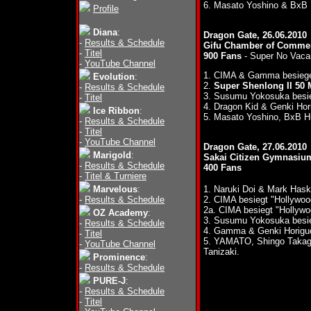
6. Masato Yoshino & BxB
Profile
Diana
:
Dragon Gate, 26.06.2010
-
Results & Schedule
Gifu Chamber of Commer
-
Titel
900 Fans
- Super No Vaca
-
YouTube Channel
1. CIMA & Gamma besiege
Evolution
:
2.
Super Shenlong II 50 M
-
Results & Schedule
3. Susumu Yokosuka besie
-
Titel
4. Dragon Kid & Genki Hor
Ice Ribbon
:
5. Masato Yoshino, BxB
-
Results & Schedule
-
Titel
-
YouTube Channel
Dragon Gate, 27.06.2010
Marigold
:
Sakai Citizen Gymnasiu
-
Results & Schedule
400 Fans
-
Titel & Turniere
Marvelous
:
1. Naruki Doi & Mark Has
-
Results & Schedule
2. CIMA besiegt "Hollywoo
2a. CIMA besiegt "Hollywo
OZ Academy
:
3. Susumu Yokosuka bes
-
Results & Schedule
4. Gamma & Genki Horiguc
-
Titel
5. YAMATO, Shingo Takag
-
YouTube Channel
Tanizaki.
Prominence
:
-
Results & Schedule
PURE-J
:
-
Results & Schedule
-
Titel