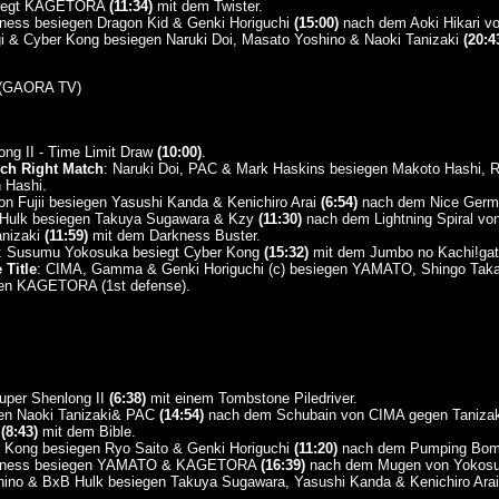
esiegt KAGETORA
(11:34)
mit dem Twister.
ess besiegen Dragon Kid & Genki Horiguchi
(15:00)
nach dem Aoki Hikari vo
 & Cyber Kong besiegen Naruki Doi, Masato Yoshino & Naoki Tanizaki
(20:4
(GAORA TV)
ong II - Time Limit Draw
(10:00)
.
ch Right Match
: Naruki Doi, PAC & Mark Haskins besiegen Makoto Hashi, 
 Hashi.
n Fujii besiegen Yasushi Kanda & Kenichiro Arai
(6:54)
nach dem Nice Germa
 Hulk besiegen Takuya Sugawara & Kzy
(11:30)
nach dem Lightning Spiral vo
anizaki
(11:59)
mit dem Darkness Buster.
: Susumu Yokosuka besiegt Cyber Kong
(15:32)
mit dem Jumbo no Kachi!ga
 Title
: CIMA, Gamma & Genki Horiguchi (c) besiegen YAMATO, Shingo T
gen KAGETORA (1st defense).
uper Shenlong II
(6:38)
mit einem Tombstone Piledriver.
en Naoki Tanizaki& PAC
(14:54)
nach dem Schubain von CIMA gegen Tanizak
y
(8:43)
mit dem Bible.
r Kong besiegen Ryo Saito & Genki Horiguchi
(11:20)
nach dem Pumping Bombe
K-ness besiegen YAMATO & KAGETORA
(16:39)
nach dem Mugen von Yokos
shino & BxB Hulk besiegen Takuya Sugawara, Yasushi Kanda & Kenichiro Ara