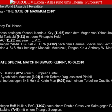
the World
|
Awards
|
Rivalitäten
ing - "THE GATE OF MAXIMUM 2010"
ncy Full House
ness besiegen Yasushi Kanda & Kzy
(11:15)
nach dem Mugen von Yokosuka 
ki Tanizaki
(9:21)
mit dem Pineapple Hold.
 PAC
(11:23)
mit einem E.V.O.
besiegen YAMATO & KAGETORA
(14:02)
nach dem Gamma Special von Gam
shino & BxB Hulk besiegen Masaaki Mochizuki, Dragon Kid & Anthony W. Mor
ATE SPECIAL MATCH IN BIWAKO KEIRIN", 05.06.2010
ark Haskins
(8:51)
durch European Pinfall.
gt Syachihoko Machine
(6:04)
durch Referee Yagi-assisted Pinfall.
oshino besiegen BxB Hulk & Keirin Man
(9:03)
nach einem Torbellino Crucifix 
siegen BxB Hulk & PAC
(13:37)
nach einem Double Cross von Saito gegen P
 Haskins
(7:48)
mit einem Triangle Scorpion.