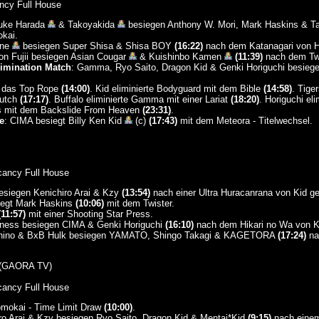
ncy Full House
suke Harada
& Takoyakida
besiegen Anthony W. Mori, Mark Haskins & 
kai.
ne
besiegen Super Shisa & Shisa BOY
(16:22)
nach dem Katanagari von H
on Fujii besiegen Asian Cougar
& Kuishinbo Kamen
(11:39)
nach dem Twi
imination Match
: Gamma, Ryo Saito, Dragon Kid & Genki Horiguchi besieg
r das Top Rope
(14:00)
. Kid eliminierte Bodyguard mit dem Bible
(14:58)
. Tige
lutch
(17:17)
. Buffalo eliminierte Gamma mit einer Lariat
(18:20)
. Horiguchi el
ers mit dem Backslide From Heaven
(23:31)
.
e
: CIMA besiegt Billy Ken Kid
(c)
(17:43)
mit dem Meteora - Titelwechsel.
cancy Full House
siegen Kenichiro Arai & Kzy
(13:54)
nach einer Ultra Huracanrana von Kid ge
iegt Mark Haskins
(10:06)
mit dem Twister.
(11:57)
mit einer Shooting Star Press.
ness besiegen CIMA & Genki Horiguchi
(16:10)
nach dem Hikari no Wa von K
oshino & BxB Hulk besiegen YAMATO, Shingo Takagi & KAGETORA
(17:24)
na
(GAORA TV)
cancy Full House
omokai - Time Limit Draw
(10:00)
.
ro Arai & Kzy besiegen Ryo Saito, Dragon Kid & Mentai*Kid
(9:15)
nach einem