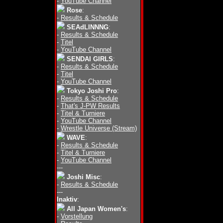
-
YouTube Channel
Rose
:
-
Results & Schedule
SEAdLINNNG
:
-
Results & Schedule
-
Titel
-
YouTube Channel
SENDAI GIRLS
:
-
Results & Schedule
-
Titel
-
YouTube Channel
Tokyo Joshi Pro
:
-
Results & Schedule
-
That's J-PW Results
-
Titel & Turniere
-
YouTube Channel
-
Wrestle Universe (Stream)
WAVE
:
-
Results & Schedule
-
Titel & Turniere
-
YouTube Channel
---
Joshi Misc
:
-
Results & Schedule
---
Inaktiv
:
All Japan Women's
:
-
Vorstellung