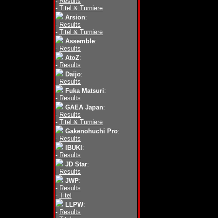
-
Results
-
Titel & Turniere
Arsion
:
-
Results
-
Titel & Turniere
Assemble
:
-
Results
AtoZ
:
-
Results
Daijo
:
-
Results
Fuka Matsuri
:
-
Results
GAEA Japan
:
-
Results
-
Titel & Turniere
Gakenohuchi Pro
:
-
Results
IBUKI
:
-
Results
JD Star
:
-
Results
JWP
:
-
Results
-
Titel
LLPW
:
-
Results