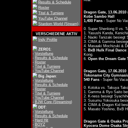
Results & Schedule
Roster
Dragon Gate, 13.06.2010
Titel & Turniere
Kobe Sambo Hall
YouTube Channel
1,400 Fans
- Super No Va
Stardom World (Stream)
0. Super Shenlong II vs. 
1. Yasushi Kanda, Kenichi
VERSCHIEDENE AKTIV
2. Naoki Tanizaki besiegt
Indy Profile
3. CIMA & Gamma besie
4. Masaaki Mochizuki & D
ZERO1
:
5.
BxB Hulk Final Dance
:
-
Vorstellung
Kong.
-
Results & Schedule
6.
Open the Dream Gate T
-
Roster
-
Titel & Turniere
-
YouTube Channel
Dragon Gate, 17.06.2010
Tokoname City Gymnas
Big Japan
:
540 Fans
- Super No Vaca
-
Vorstellung
-
Results & Schedule
0. Kotoka vs. Takuya Tak
-
Roster
1. Gamma & Ryo Saito be
-
Titel & Turniere
2. K-ness besiegt Syachi
-
YouTube Channel
3. Susumu Yokosuka besie
-
BJW Core (Streaming)
4. CIMA & Dragon Kid besi
DDT
:
5. Masato Yoshino, BxB 
-
Vorstellung
-
Results & Schedule
-
Hard Hit
Dragon Gate & Osaka P
-
BOYZ
Kyocera Dome Osaka Sky