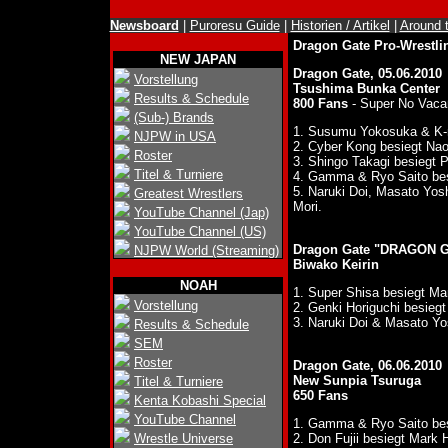
Newsboard
|
Puroresu Guide
|
Historien / Artikel
|
Around 
Dragon Gate Pro-Wrestl
NEW JAPAN
Dragon Gate, 05.06.2010
Vorstellung
Tsushima Bunka Center
Results & Schedule
800 Fans
- Super No Vaca
(Sub-) Brands
1. Susumu Yokosuka & K-
NJPW in USA
2. Cyber Kong besiegt Nao
Roster
3. Shingo Takagi besiegt
Titel & Turniere
4. Gamma & Ryo Saito 
5. Naruki Doi, Masato Yo
Greatest Wrestlers
Mori.
YouTube Channel (Jap)
YouTube Channel (US)
Dragon Gate "DRAGON G
NJPW World (Streaming)
Biwako Keirin
NOAH
1. Super Shisa besiegt M
Vorstellung
2. Genki Horiguchi besie
3. Naruki Doi & Masato Y
Results & Schedule
SEM
Roster
Dragon Gate, 06.06.2010
New Sunpia Tsuruga
Titel & Turniere
650 Fans
Kenta Kobashi Special
YouTube Channel
1. Gamma & Ryo Saito be
Wrestle Universe
2. Don Fujii besiegt Mark