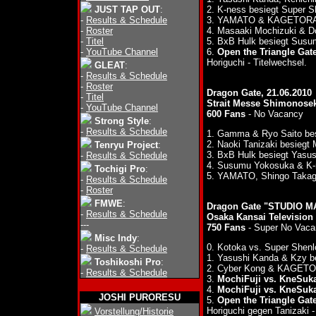
JUST TAP OUT
:
2. K-ness besiegt Super 
-
Results & Schedule
3. YAMATO & KAGETORA b
-
Roster
4. Masaaki Mochizuki & D
-
Titel
5. BxB Hulk besiegt Sus
-
YouTube Channel
6.
Open the Triangle Gate
Horiguchi - Titelwechsel.
GLEAT
:
-
Results & Schedule
-
Roster
Dragon Gate, 21.06.2010
-
Titel
Strait Messe Shimonosek
-
YouTube Channel
600 Fans
- No Vacancy
Strong Style
:
-
Results & Schedule
1. Gamma & Ryo Saito be
2. Naoki Tanizaki besiegt
Tenryu Project
:
3. BxB Hulk besiegt Yasu
-
Results & Schedule
4. Susumu Yokosuka & K-n
Tochigi Pro
:
5. YAMATO, Shingo Takag
-
Results & Schedule
-
Roster
FMWE
:
Dragon Gate "STUDIO MA
-
Results & Schedule
Osaka Kansai Televisio
---
750 Fans
- Super No Vaca
Misc Indy
:
0. Kotoka vs. Super Shenl
-
Results & Schedule
1. Yasushi Kanda & Kzy b
Toshikoshi Pro
:
2. Cyber Kong & KAGETOR
-
Results & Schedule
3.
MochiFuji vs. KneSuka
4.
MochiFuji vs. KneSuk
JOSHI PURORESU
5.
Open the Triangle Gate
Horiguchi gegen Tanizaki -
Vorstellung/Historie