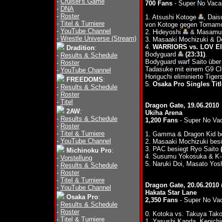
-
Cruiser's Game
700 Fans
- Super No Vaca
-
DNA
-
Roster
1. Atsushi Kotoge
, Dai
-
Titel & Turniere
von Kotoge gegen Tomamo
-
YouTube Channel
2. Hideyoshi
& Masamu
-
Wrestle Universe (Stream)
3. Masaaki Mochizuki & D
4.
WARRIORS vs. LOV El
Dradition
:
Bodyguard
(23:31)
.
-
Results & Schedule
Bodyguard warf Saito übe
-
Roster
Tadasuke mit einem G9 C
-
YouTube Channel
Horiguchi eliminierte Tig
FREEDOMS
:
5.
Osaka Pro Singles Titl
-
Results & Schedule
-
Roster
-
Titel
Dragon Gate, 19.06.2010
2AW
:
Ukiha Arena
-
Results & Schedule
1,200 Fans
- Super No Va
-
Roster
-
Titel & Turniere
1. Gamma & Dragon Kid be
-
YouTube Channel
2. Masaaki Mochizuki bes
3. PAC besiegt Ryo Saito
Michinoku Pro
:
4. Susumu Yokosuka & K-
-
Vorstellung
5. Naruki Doi, Masato Y
-
Results & Schedule
-
Roster
-
Titel & Turniere
Dragon Gate, 20.06.2010
-
YouTube Channel
Hakata Star Lane
Osaka Pro
:
2,350 Fans
- Super No Va
-
Results & Schedule
-
Roster
0. Kotoka vs. Takuya Tak
-
Titel & Turniere
1. Yasushi Kanda, Kenichi